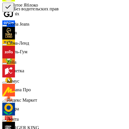
Золотое Яблоко
Без водительских прав
Demix
Gloria Jeans
Ozon
Сима-Ленд
Бубль-Гум
Zolla
Монетка
Комус
Лемана Про
Яндекс Маркет
7 утра
Лента
BURGER KING