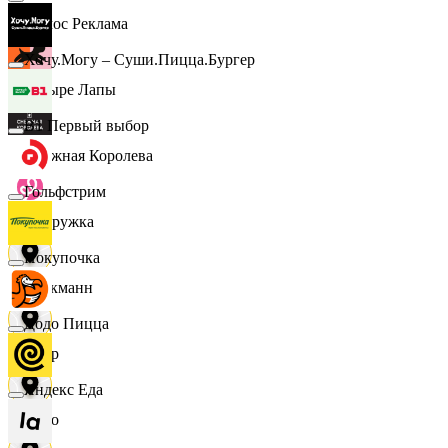
Эдмос Реклама
Хочу.Могу – Суши.Пицца.Бургер
Четыре Лапы
B1 Первый выбор
Снежная Королева
Гольфстрим
Подружка
Покупочка
Стокманн
Додо Пицца
Cпар
Яндекс Еда
demo