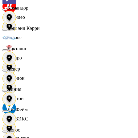
Командор
МВидео
Кэш энд Кэрри
Мирос
Лакталис
Монро
Левер
Морион
Линия
Мултон
ЛисФейм
НОВЭКС
Логос