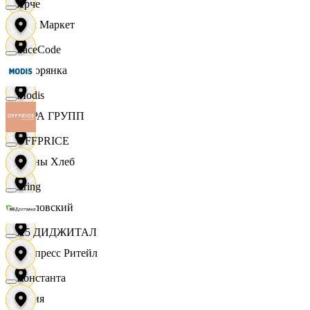
Ярче
Хом Маркет
FaceCode
Хуторянка
Modis
ЦЕРА ГРУПП
OFFPRICE
Челны Хлеб
string
Чкаловский
X5 ДИДЖИТАЛ
Экспресс Ритейл
Константа
Юлия