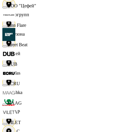
ООО "Цефей"
Яркогрупп
Finn Flare
4 Сезона
Street Beat
7 дней
DUB
Adidas
ECRU
Bershka
MAAG
СПАР
VILET
M A C