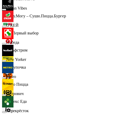
Urban Vibes
Хочу.Могу – Суши.Пицца.Бургер
О'КЕЙ
B1 Первый выбор
Победа
Гольфстрим
New Yorker
Покупочка
Metro
Додо Пицца
Петрович
Яндекс Еда
Перекрёсток