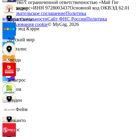
Общество с ограниченной ответственностью «Май Гиг
Технолоджис»
ИНН
9728003437
Основной код ОКВЭД
62.01
Командор
Пользовательское соглашение
Политика
конфиденциальности
Сайт ФНС России
Политика
Дары Света
использования cookie
© MyGig,
2026
Кэш энд Кэрри
Детский мир
Лакталис
Звезда
Левер
Зельгрос
Линия
Зенден
ЛисФейм
Инканто
Логос