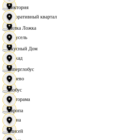
Виктория
Декоративный квартал
Вилка Ложка
Карусель
Вкусный Дом
Каскад
Гиперглобус
Дёшево
Глобус
Касторама
Европа
Диана
Елисей