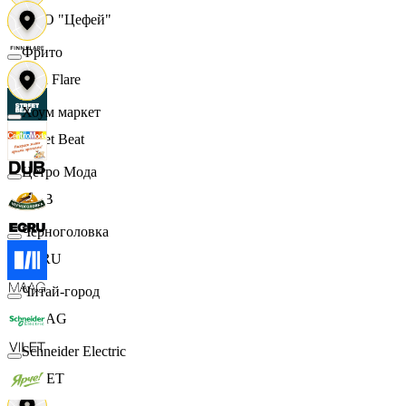
ООО "Цефей"
Фрито
Finn Flare
Хоум маркет
Street Beat
Цетро Мода
DUB
Черноголовка
ECRU
Читай-город
MAAG
Schneider Electric
VILET