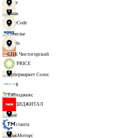
Ярче
Смак
FaceCode
Сомелье
Modis
СПК Чистогорский
OFFPRICE
Супермаркет Солос
string
Таблоджикс
X5 ДИДЖИТАЛ
Твое
Константа
ТракМоторс