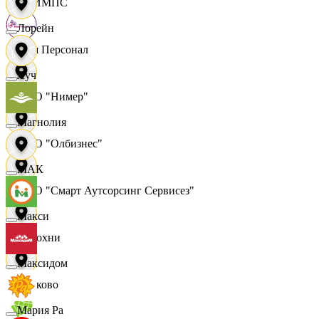
ОЛИМПС
Лорейн
Ваш Персонал
Луч
ООО "Нимер"
Магнолия
ООО "Олбизнес"
МАК
ООО "Смарт Аутсорсинг Сервисез"
Макси
Отдохни
Максидом
Очаково
Мария Ра