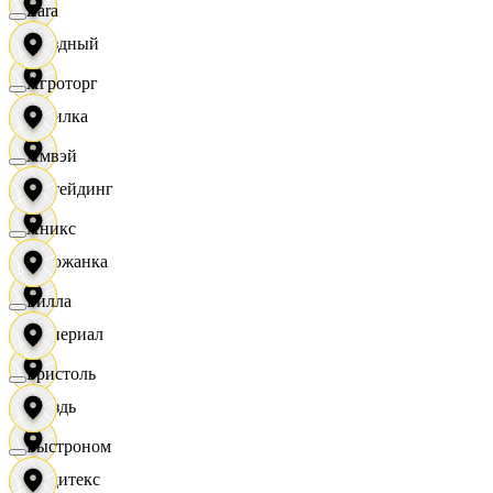
Zara
Звездный
Агроторг
Горилка
Амвэй
Ижтейдинг
Аникс
Горожанка
Билла
Империал
Бристоль
Гроздь
Быстроном
Индитекс