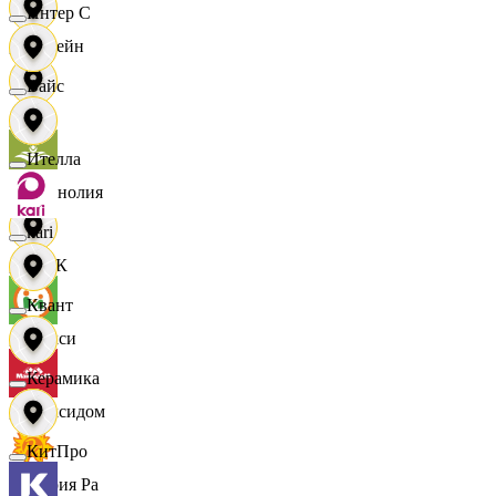
Интер С
Лорейн
Вайс
Луч
Ителла
Магнолия
kari
МАК
Квант
Макси
Керамика
Максидом
КитПро
Мария Ра