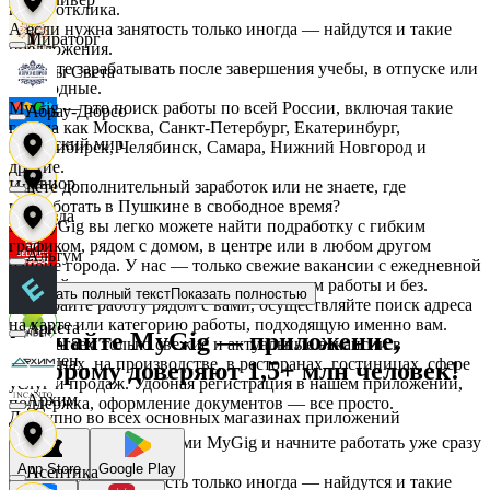
после отклика.
А если нужна занятость только иногда — найдутся и такие
Мираторг
предложения.
Начните зарабатывать после завершения учебы, в отпуске или
Дары Света
в выходные.
MyGig — это поиск работы по всей России, включая такие
Абрау-Дюрсо
города как Москва, Санкт-Петербург, Екатеринбург,
Детский мир
Новосибирск, Челябинск, Самара, Нижний Новгород и
другие.
Авиор
Ищете дополнительный заработок или не знаете, где
подработать в Пушкине в свободное время?
Звезда
На MyGig вы легко можете найти подработку с гибким
графиком, рядом с домом, в центре или в любом другом
Альтум
районе города. У нас — только свежие вакансии с ежедневной
оплатой для мужчин и женщин, с опытом работы и без.
Зельгрос
Показать полный текст
Показать полностью
Выбирайте работу рядом с вами, осуществляйте поиск адреса
на карте или категорию работы, подходящую именно вам.
Аркета
Скачайте MyGig — приложение,
Предлагаем только свежие и актуальные вакансии в
Зенден
магазинах, на производстве, в ресторанах, гостиницах, сфере
которому доверяют 1,5+ млн человек!
услуг и продаж. Удобная регистрация в нашем приложении,
Архим
поддержка, оформление документов — все просто.
Доступно во всех основных магазинах приложений
Инканто
Воспользуйтесь услугами MyGig и начните работать уже сразу
после отклика.
App Store
Google Play
Асептика
А если нужна занятость только иногда — найдутся и такие