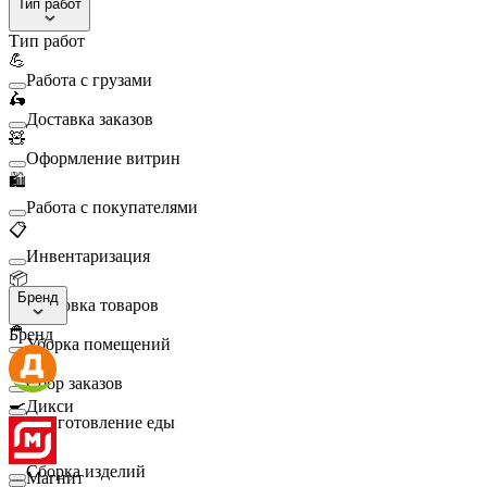
Тип работ
Тип работ
💪
Работа с грузами
🛵
Доставка заказов
🧸
Оформление витрин
🛍️
Работа с покупателями
📋
Инвентаризация
📦
Бренд
Упаковка товаров
🧹
Бренд
Уборка помещений
🛒
Сбор заказов
🍳
Дикси
Приготовление еды
🛠️
Сборка изделий
Магнит