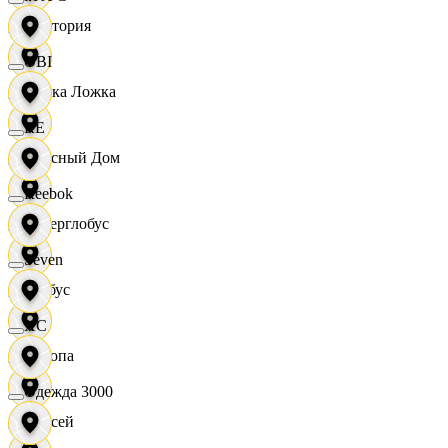
Виктория
OBI
Вилка Ложка
RE
Вкусный Дом
Reebok
Гиперглобус
Seven
Глобус
XC
Европа
Одежда 3000
Елисей