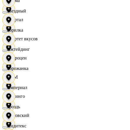
Дисма
Звездный
Квартал
Горилка
Квартет вкусов
Ижтейдинг
Доброцен
Горожанка
ДОМ
Империал
Доминго
Гроздь
Кировский
Индитекс