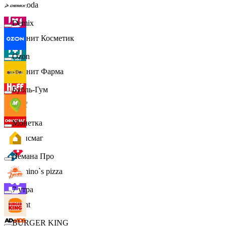
Lamoda
Demix
Магнит Косметик
Ozon
Магнит Фарма
Бубль-Гум
Hoff
Монетка
Офисмаг
Лемана Про
Domino`s pizza
7 утра
Urent
BURGER KING