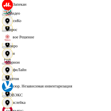
ПанЗапекан
МВидео
ПепсиКо
Мирос
Первое Решение
Монро
Пери
Морион
ПрофиЛайн
Мултон
Ревизор. Независимая инвентаризация
НОВЭКС
Саваслейка