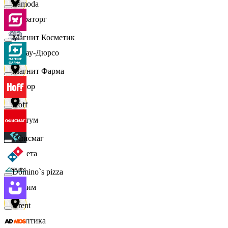
Lamoda
Мираторг
Магнит Косметик
Абрау-Дюрсо
Магнит Фарма
Авиор
Hoff
Альтум
Офисмаг
Аркета
Domino`s pizza
Архим
Urent
Асептика