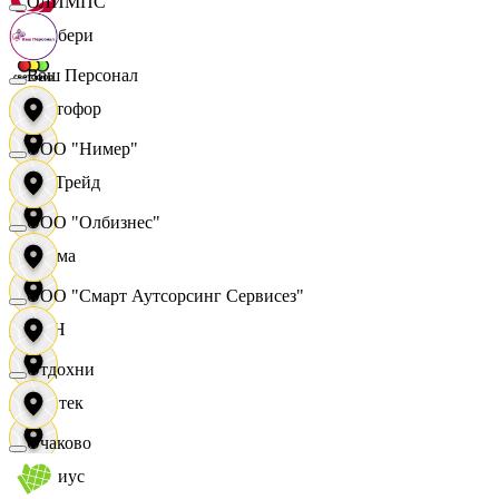
ОЛИМПС
Самбери
Ваш Персонал
Светофор
ООО "Нимер"
СетТрейд
ООО "Олбизнес"
Сигма
ООО "Смарт Аутсорсинг Сервисез"
СИН
Отдохни
Синтек
Очаково
Сириус