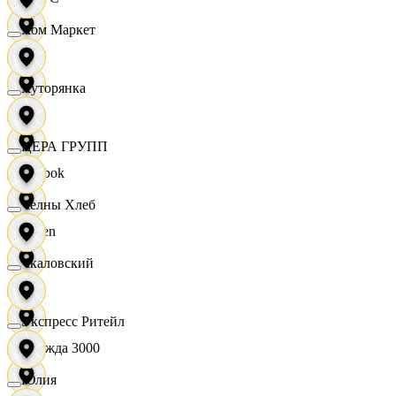
Хом Маркет
OBI
Хуторянка
RE
ЦЕРА ГРУПП
Reebok
Челны Хлеб
Seven
Чкаловский
XC
Экспресс Ритейл
Одежда 3000
Юлия