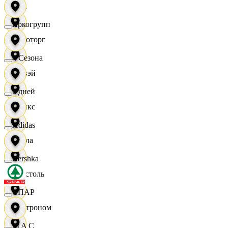
Zara
Яркогрупп
Агроторг
4 Сезона
Амвэй
7 дней
Аникс
Adidas
Билла
Bershka
Бристоль
СПАР
Быстроном
M A C