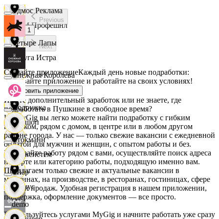
Эдмос Реклама
Previous
АСМ Профешнл
1
Четыре Лапы
Next
Белуга Истра
Скачайте приложение
Каждый день новые подработки:
Снежная Королева
скачивайте приложение и работайте на своих условиях!
Вайнер
Установить приложение
Ищете дополнительный заработок или не знаете, где
Подружка
подработать в Пушкине в свободное время?
На MyGig вы легко можете найти подработку с гибким
Ваншоп
графиком, рядом с домом, в центре или в любом другом
районе города. У нас — только свежие вакансии с ежедневной
Стокманн
оплатой для мужчин и женщин, с опытом работы и без.
Выбирайте работу рядом с вами, осуществляйте поиск адреса
Ворксистем
на карте или категорию работы, подходящую именно вам.
Предлагаем только свежие и актуальные вакансии в
Cпар
магазинах, на производстве, в ресторанах, гостиницах, сфере
Гелиус
услуг и продаж. Удобная регистрация в нашем приложении,
поддержка, оформление документов — все просто.
demo
Воспользуйтесь услугами MyGig и начните работать уже сразу
Гулливер