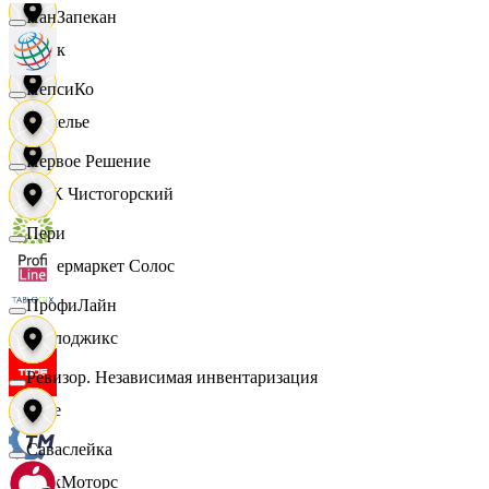
ПанЗапекан
Смак
ПепсиКо
Сомелье
Первое Решение
СПК Чистогорский
Пери
Супермаркет Солос
ПрофиЛайн
Таблоджикс
Ревизор. Независимая инвентаризация
Твое
Саваслейка
ТракМоторс