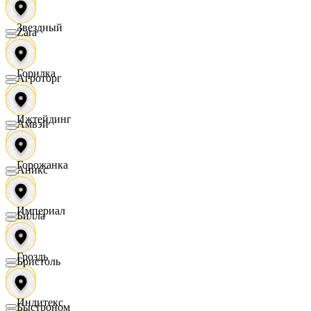
Звездный
Zara
Горилка
Агроторг
Ижтейдинг
Амвэй
Горожанка
Аникс
Империал
Билла
Гроздь
Бристоль
Индитекс
Быстроном