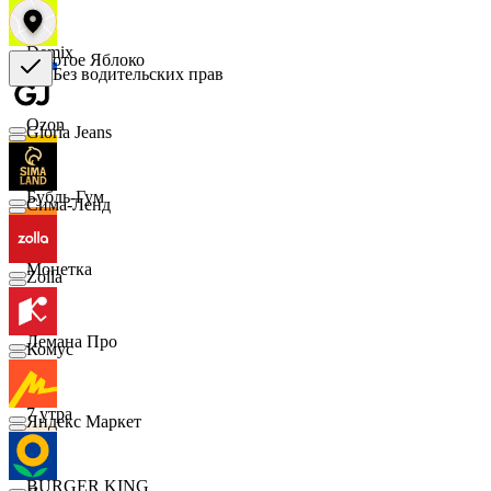
Demix
Золотое Яблоко
Без водительских прав
Ozon
Gloria Jeans
Бубль-Гум
Сима-Ленд
Монетка
Zolla
Лемана Про
Комус
7 утра
Яндекс Маркет
BURGER KING