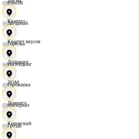
Дисма
Елисей
Квартал
Звездный
Квартет вкусов
Горилка
Доброцен
Ижтейдинг
ДОМ
Горожанка
Доминго
Империал
Кировский
Гроздь