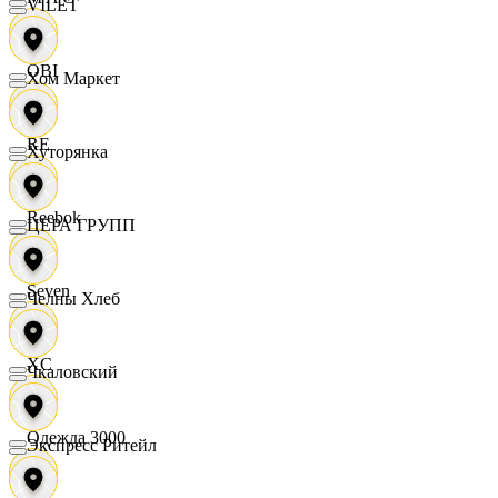
VILET
OBI
Хом Маркет
RE
Хуторянка
Reebok
ЦЕРА ГРУПП
Seven
Челны Хлеб
XC
Чкаловский
Одежда 3000
Экспресс Ритейл