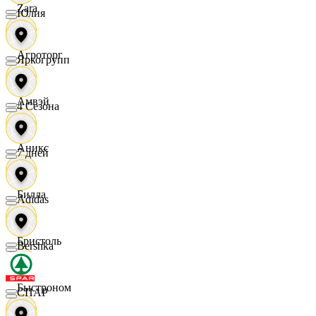
Zara
Юлия
Агроторг
Яркогрупп
Амвэй
4 Сезона
Аникс
7 дней
Билла
Adidas
Бристоль
Bershka
Быстроном
СПАР