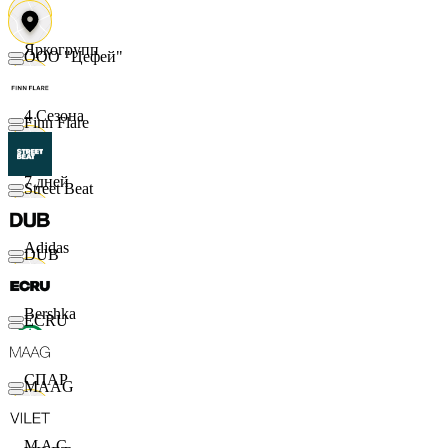
Яркогрупп
ООО "Цефей"
4 Сезона
Finn Flare
7 дней
Street Beat
Adidas
DUB
Bershka
ECRU
СПАР
MAAG
M A C