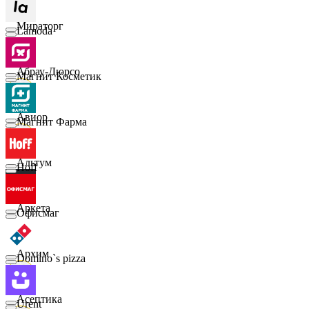
Мираторг
Lamoda
Абрау-Дюрсо
Магнит Косметик
Авиор
Магнит Фарма
Альтум
Hoff
Аркета
Офисмаг
Архим
Domino`s pizza
Асептика
Urent