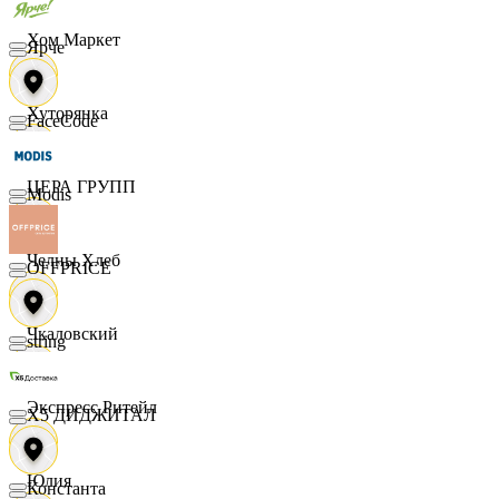
Хом Маркет
Ярче
Хуторянка
FaceCode
ЦЕРА ГРУПП
Modis
Челны Хлеб
OFFPRICE
Чкаловский
string
Экспресс Ритейл
X5 ДИДЖИТАЛ
Юлия
Константа