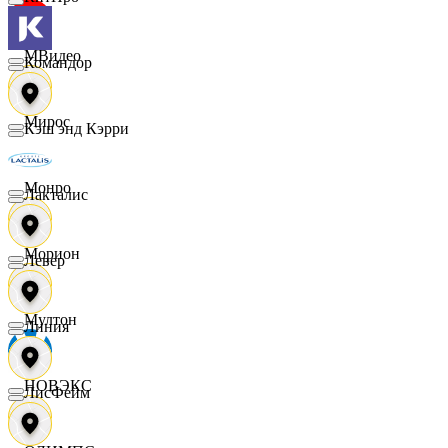
МВидео
Командор
Мирос
Кэш энд Кэрри
Монро
Лакталис
Морион
Левер
Мултон
Линия
НОВЭКС
ЛисФейм