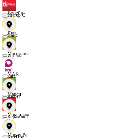
Лорейн
Интер С
Луч
Вайс
Магнолия
Ителла
МАК
kari
Макси
Квант
Максидом
Керамика
Мария Ра
КитПро