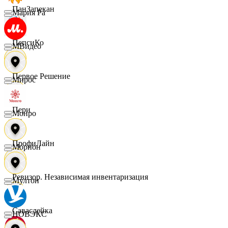
ПанЗапекан
Мария Ра
ПепсиКо
МВидео
Первое Решение
Мирос
Пери
Монро
ПрофиЛайн
Морион
Ревизор. Независимая инвентаризация
Мултон
Саваслейка
НОВЭКС