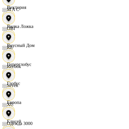
Виктория
M A C
Вилка Ложка
OBI
Вкусный Дом
RE
Гиперглобус
Reebok
Глобус
Seven
Европа
XC
Елисей
Одежда 3000