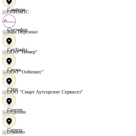
Самбери
ОЛИМПС
Светофор
Ваш Персонал
СетТрейд
ООО "Нимер"
Сигма
ООО "Олбизнес"
СИН
ООО "Смарт Аутсорсинг Сервисез"
Синтек
Отдохни
Сириус
Очаково