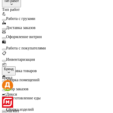
Тип работ
Тип работ
💪
Работа с грузами
🛵
Доставка заказов
🧸
Оформление витрин
🛍️
Работа с покупателями
📋
Инвентаризация
📦
Бренд
Упаковка товаров
🧹
Бренд
Уборка помещений
🛒
Сбор заказов
🍳
Дикси
Приготовление еды
🛠️
Сборка изделий
Магнит