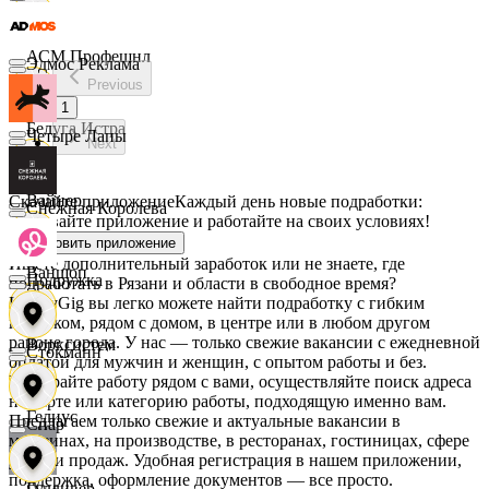
АСМ Профешнл
Эдмос Реклама
Previous
1
Белуга Истра
Четыре Лапы
Next
Вайнер
Скачайте приложение
Каждый день новые подработки:
Снежная Королева
скачивайте приложение и работайте на своих условиях!
Установить приложение
Ищете дополнительный заработок или не знаете, где
Ваншоп
Подружка
подработать в Рязани и области в свободное время?
На MyGig вы легко можете найти подработку с гибким
графиком, рядом с домом, в центре или в любом другом
районе города. У нас — только свежие вакансии с ежедневной
Ворксистем
Стокманн
оплатой для мужчин и женщин, с опытом работы и без.
Выбирайте работу рядом с вами, осуществляйте поиск адреса
на карте или категорию работы, подходящую именно вам.
Гелиус
Предлагаем только свежие и актуальные вакансии в
Cпар
магазинах, на производстве, в ресторанах, гостиницах, сфере
услуг и продаж. Удобная регистрация в нашем приложении,
поддержка, оформление документов — все просто.
Гулливер