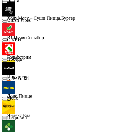
Лента
Хочу.Могу – Суши.Пицца.Бургер
Urban Vibes
B1 Первый выбор
О'КЕЙ
Гольфстрим
Победа
Покупочка
New Yorker
Додо Пицца
Metro
Яндекс Еда
Петрович