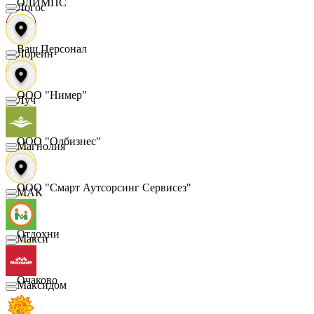
ОЛИМПС
Логос
Ваш Персонал
Лорейн
ООО "Нимер"
Луч
ООО "Олбизнес"
Магнолия
ООО "Смарт Аутсорсинг Сервисез"
МАК
Отдохни
Макси
Очаково
Максидом