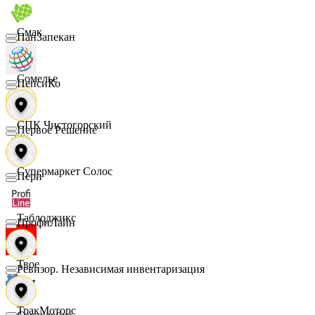
Смак
ПанЗапекан
Сомелье
ПепсиКо
СПК Чистогорский
Первое Решение
Супермаркет Солос
Пери
Таблоджикс
ПрофиЛайн
Твое
Ревизор. Независимая инвентаризация
ТракМоторс