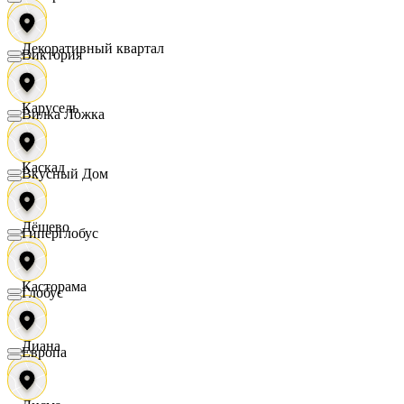
Декоративный квартал
Виктория
Карусель
Вилка Ложка
Каскад
Вкусный Дом
Дёшево
Гиперглобус
Касторама
Глобус
Диана
Европа