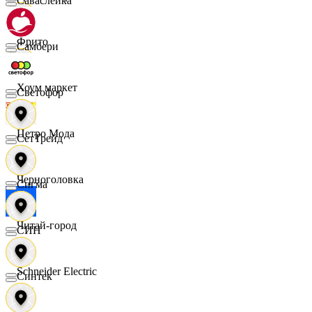
Саваслейка
Фрито
Самбери
Хоум маркет
Светофор
Цетро Мода
СетТрейд
Черноголовка
Сигма
Читай-город
СИН
Schneider Electric
Синтек