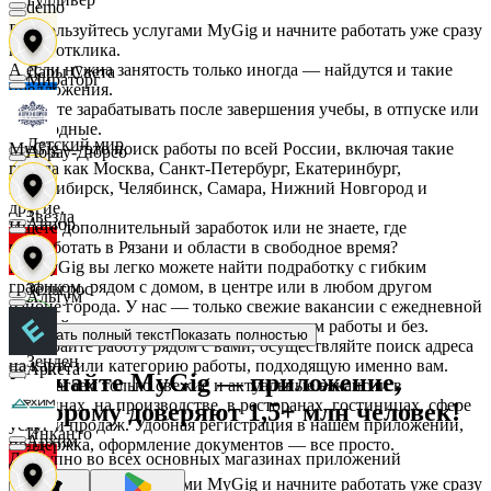
demo
Воспользуйтесь услугами MyGig и начните работать уже сразу
после отклика.
А если нужна занятость только иногда — найдутся и такие
Дары Света
Мираторг
предложения.
Начните зарабатывать после завершения учебы, в отпуске или
в выходные.
Детский мир
MyGig — это поиск работы по всей России, включая такие
Абрау-Дюрсо
города как Москва, Санкт-Петербург, Екатеринбург,
Новосибирск, Челябинск, Самара, Нижний Новгород и
другие.
Звезда
Авиор
Ищете дополнительный заработок или не знаете, где
подработать в Рязани и области в свободное время?
На MyGig вы легко можете найти подработку с гибким
графиком, рядом с домом, в центре или в любом другом
Зельгрос
Альтум
районе города. У нас — только свежие вакансии с ежедневной
оплатой для мужчин и женщин, с опытом работы и без.
Показать полный текст
Показать полностью
Выбирайте работу рядом с вами, осуществляйте поиск адреса
Зенден
на карте или категорию работы, подходящую именно вам.
Аркета
Скачайте MyGig — приложение,
Предлагаем только свежие и актуальные вакансии в
магазинах, на производстве, в ресторанах, гостиницах, сфере
которому доверяют 1,5+ млн человек!
услуг и продаж. Удобная регистрация в нашем приложении,
Инканто
Архим
поддержка, оформление документов — все просто.
Доступно во всех основных магазинах приложений
Воспользуйтесь услугами MyGig и начните работать уже сразу