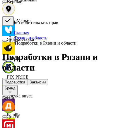
Верный
СберМаркет
Без водительских прав
Главная
/
Рязань и область
Яндекс Лавка
/
Подработки в Рязани и области
Подработки в Рязани и
Чижик
области
FIX PRICE
Подработки
Вакансии
Бренд
Азбука вкуса
Бренд
Familia
Дикси