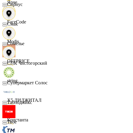
Ярче
Сириус
FaceCode
Смак
Modis
Сомелье
OFFPRICE
СПК Чистогорский
string
Супермаркет Солос
X5 ДИДЖИТАЛ
Таблоджикс
Константа
Твое