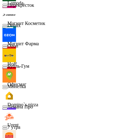
Lamoda
Перекрёсток
Магнит Косметик
Demix
Магнит Фарма
Ozon
Hoff
Бубль-Гум
Офисмаг
Монетка
Domino`s pizza
Лемана Про
Urent
7 утра