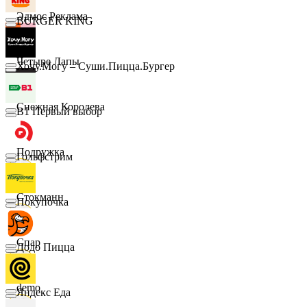
Эдмос Реклама
BURGER KING
Четыре Лапы
Хочу.Могу – Суши.Пицца.Бургер
Снежная Королева
B1 Первый выбор
Подружка
Гольфстрим
Стокманн
Покупочка
Cпар
Додо Пицца
demo
Яндекс Еда