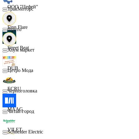
ООО "Цефей"
ТракМоторс
Finn Flare
Фрито
Street Beat
Хоум маркет
DUB
Цетро Мода
ECRU
Черноголовка
MAAG
Читай-город
VILET
Schneider Electric