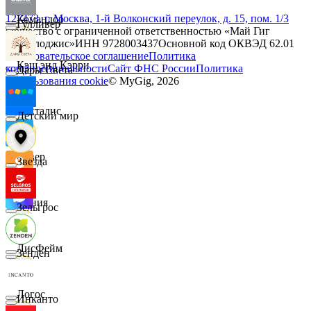
127473, г. Москва, 1-й Волконский переулок, д. 15, пом. 1/3
Командор
Гулливер
Общество с ограниченной ответственностью «Май Гиг
Технолоджис»
ИНН
9728003437
Основной код ОКВЭД
62.01
Пользовательское соглашение
Политика
Кэш энд Кэрри
конфиденциальности
Сайт ФНС России
Политика
Дары Света
использования cookie
© MyGig,
2026
Лакталис
Детский мир
Левер
Звезда
Линия
Зельгрос
ЛисФейм
Зенден
Логос
Инканто