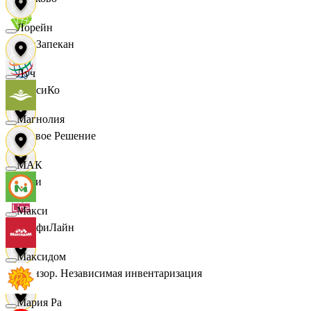
Лорейн
ПанЗапекан
Луч
ПепсиКо
Магнолия
Первое Решение
МАК
Пери
Макси
ПрофиЛайн
Максидом
Ревизор. Независимая инвентаризация
Мария Ра