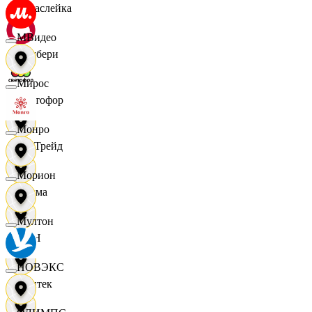
Саваслейка
МВидео
Самбери
Мирос
Светофор
Монро
СетТрейд
Морион
Сигма
Мултон
СИН
НОВЭКС
Синтек