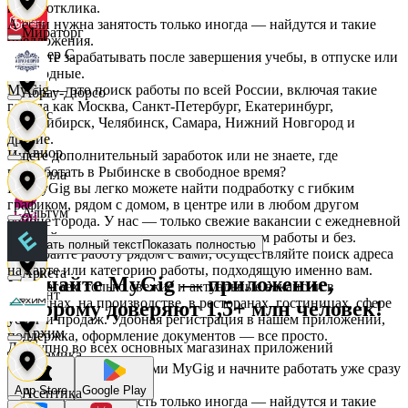
после отклика.
А если нужна занятость только иногда — найдутся и такие
Мираторг
предложения.
Интер С
Начните зарабатывать после завершения учебы, в отпуске или
в выходные.
MyGig — это поиск работы по всей России, включая такие
Абрау-Дюрсо
города как Москва, Санкт-Петербург, Екатеринбург,
Вайс
Новосибирск, Челябинск, Самара, Нижний Новгород и
другие.
Авиор
Ищете дополнительный заработок или не знаете, где
подработать в Рыбинске в свободное время?
Ителла
На MyGig вы легко можете найти подработку с гибким
графиком, рядом с домом, в центре или в любом другом
Альтум
районе города. У нас — только свежие вакансии с ежедневной
kari
оплатой для мужчин и женщин, с опытом работы и без.
Показать полный текст
Показать полностью
Выбирайте работу рядом с вами, осуществляйте поиск адреса
на карте или категорию работы, подходящую именно вам.
Аркета
Скачайте MyGig — приложение,
Предлагаем только свежие и актуальные вакансии в
Квант
магазинах, на производстве, в ресторанах, гостиницах, сфере
которому доверяют 1,5+ млн человек!
услуг и продаж. Удобная регистрация в нашем приложении,
Архим
поддержка, оформление документов — все просто.
Доступно во всех основных магазинах приложений
Керамика
Воспользуйтесь услугами MyGig и начните работать уже сразу
после отклика.
App Store
Google Play
Асептика
А если нужна занятость только иногда — найдутся и такие