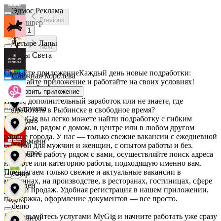
Эдмос Реклама
Previous
Гулливер
1
Четыре Лапы
Next
Дары Света
Скачайте приложение
Каждый день новые подработки:
Снежная Королева
скачивайте приложение и работайте на своих условиях!
Детский мир
Установить приложение
Ищете дополнительный заработок или не знаете, где
Подружка
подработать в Рыбинске в свободное время?
На MyGig вы легко можете найти подработку с гибким
Звезда
графиком, рядом с домом, в центре или в любом другом
районе города. У нас — только свежие вакансии с ежедневной
Стокманн
оплатой для мужчин и женщин, с опытом работы и без.
Зельгрос
Выбирайте работу рядом с вами, осуществляйте поиск адреса
на карте или категорию работы, подходящую именно вам.
Предлагаем только свежие и актуальные вакансии в
Cпар
магазинах, на производстве, в ресторанах, гостиницах, сфере
Зенден
услуг и продаж. Удобная регистрация в нашем приложении,
поддержка, оформление документов — все просто.
demo
Воспользуйтесь услугами MyGig и начните работать уже сразу
Инканто