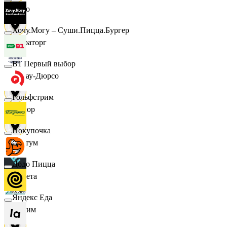
demo
Хочу.Могу – Суши.Пицца.Бургер
Мираторг
B1 Первый выбор
Абрау-Дюрсо
Гольфстрим
Авиор
Покупочка
Альтум
Додо Пицца
Аркета
Яндекс Еда
Архим