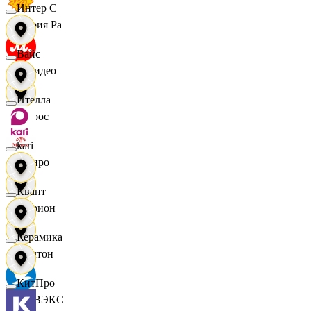
Интер С
Мария Ра
Вайс
МВидео
Ителла
Мирос
kari
Монро
Квант
Морион
Керамика
Мултон
КитПро
НОВЭКС