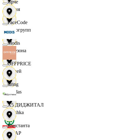
Ярче
Юлия
FaceCode
Яркогрупп
Modis
4 Сезона
OFFPRICE
7 дней
string
Adidas
X5 ДИДЖИТАЛ
Bershka
Константа
СПАР