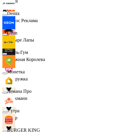
Urent
Demix
Эдмос Реклама
Ozon
Четыре Лапы
Бубль-Гум
Снежная Королева
Монетка
Подружка
Лемана Про
Стокманн
7 утра
Cпар
BURGER KING