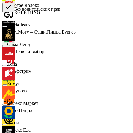
Золотое Яблоко
Без водительских прав
BURGER KING
Gloria Jeans
Хочу.Могу – Суши.Пицца.Бургер
Сима-Ленд
B1 Первый выбор
Zolla
Гольфстрим
Комус
Покупочка
Яндекс Маркет
Додо Пицца
Лента
Яндекс Еда