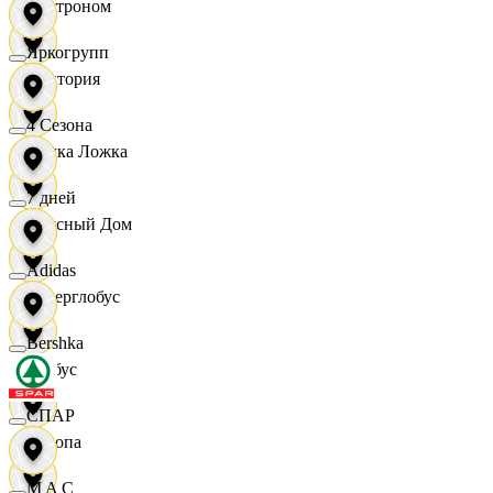
Быстроном
Яркогрупп
Виктория
4 Сезона
Вилка Ложка
7 дней
Вкусный Дом
Adidas
Гиперглобус
Bershka
Глобус
СПАР
Европа
M A C