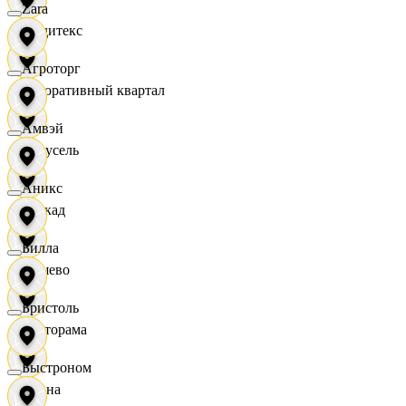
Zara
Индитекс
Агроторг
Декоративный квартал
Амвэй
Карусель
Аникс
Каскад
Билла
Дёшево
Бристоль
Касторама
Быстроном
Диана