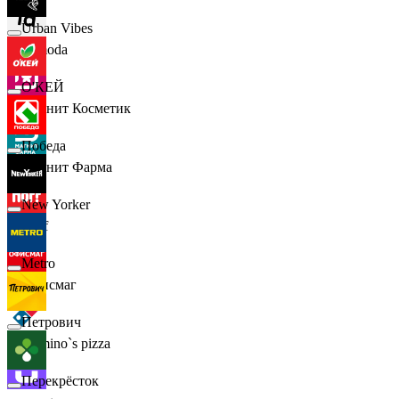
Urban Vibes
Lamoda
О'КЕЙ
Магнит Косметик
Победа
Магнит Фарма
New Yorker
Hoff
Metro
Офисмаг
Петрович
Domino`s pizza
Перекрёсток