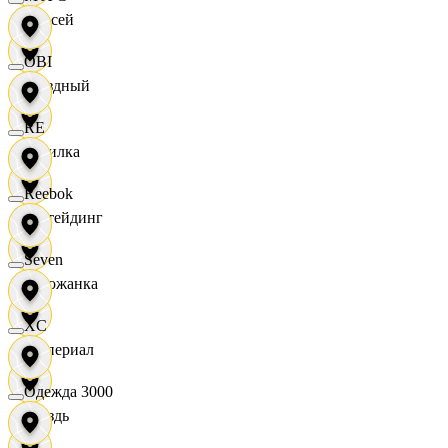
Елисей
OBI
Звездный
RE
Горилка
Reebok
Ижтейдинг
Seven
Горожанка
XC
Империал
Одежда 3000
Гроздь