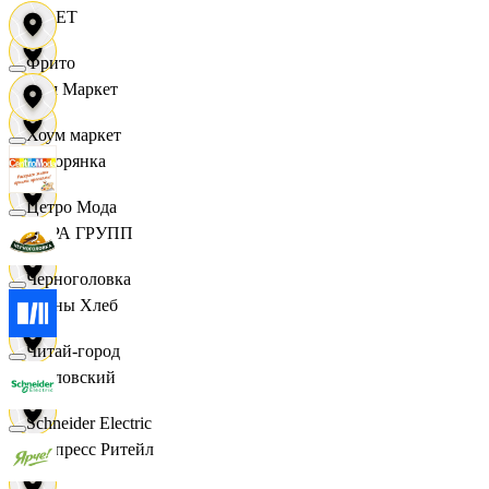
VILET
Фрито
Хом Маркет
Хоум маркет
Хуторянка
Цетро Мода
ЦЕРА ГРУПП
Черноголовка
Челны Хлеб
Читай-город
Чкаловский
Schneider Electric
Экспресс Ритейл