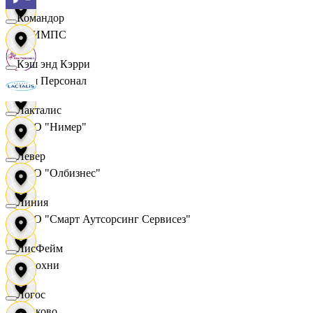
Командор
ОЛИМПС
Кэш энд Кэрри
Ваш Персонал
Лакталис
ООО "Нимер"
Левер
ООО "Олбизнес"
Линия
ООО "Смарт Аутсорсинг Сервисез"
ЛисФейм
Отдохни
Логос
Очаково