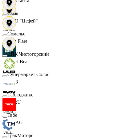
Константа
Смак
ООО "Цефей"
Сомелье
Finn Flare
СПК Чистогорский
Street Beat
Супермаркет Солос
DUB
Таблоджикс
ECRU
Твое
MAAG
ТракМоторс