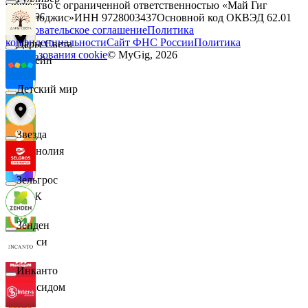
Общество с ограниченной ответственностью «Май Гиг
Логос
Технолоджис»
ИНН
9728003437
Основной код ОКВЭД
62.01
Пользовательское соглашение
Политика
конфиденциальности
Сайт ФНС России
Политика
Дары Света
использования cookie
© MyGig,
2026
Лорейн
Детский мир
Луч
Звезда
Магнолия
Зельгрос
МАК
Зенден
Макси
Инканто
Максидом