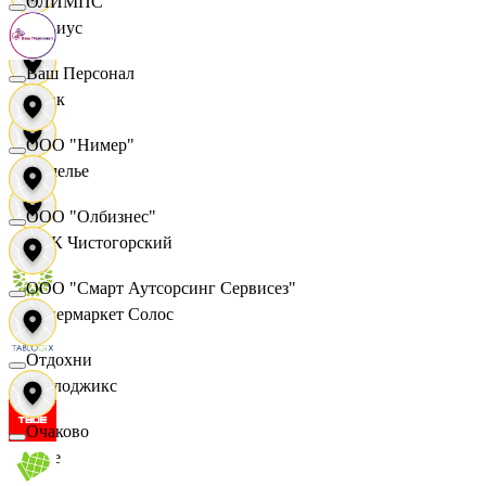
ОЛИМПС
Сириус
Ваш Персонал
Смак
ООО "Нимер"
Сомелье
ООО "Олбизнес"
СПК Чистогорский
ООО "Смарт Аутсорсинг Сервисез"
Супермаркет Солос
Отдохни
Таблоджикс
Очаково
Твое