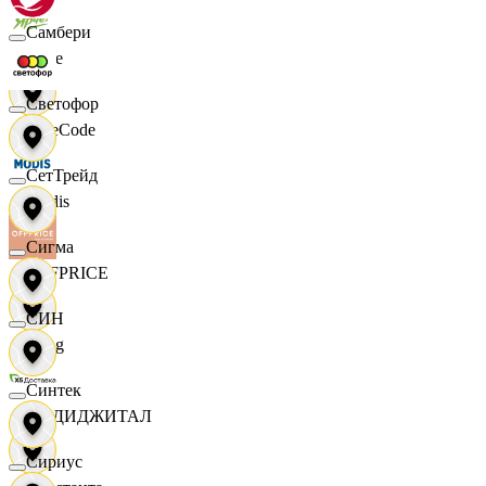
Самбери
Ярче
Светофор
FaceCode
СетТрейд
Modis
Сигма
OFFPRICE
СИН
string
Синтек
X5 ДИДЖИТАЛ
Сириус