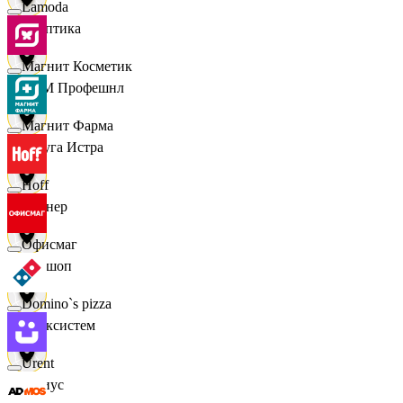
Lamoda
Асептика
Магнит Косметик
АСМ Профешнл
Магнит Фарма
Белуга Истра
Hoff
Вайнер
Офисмаг
Ваншоп
Domino`s pizza
Ворксистем
Urent
Гелиус