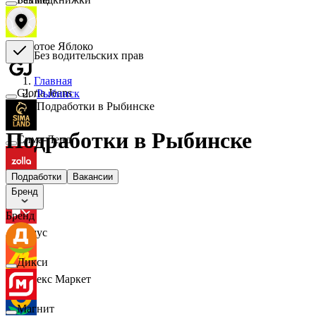
Золотое Яблоко
Без водительских прав
Главная
Gloria Jeans
/
Рыбинск
/
Подработки в Рыбинске
Подработки в Рыбинске
Сима-Ленд
Подработки
Вакансии
Zolla
Бренд
Бренд
Комус
Дикси
Яндекс Маркет
Магнит