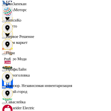
ПанЗапекан
ТракМоторс
ПепсиКо
Фрито
Первое Решение
Хоум маркет
Пери
Цетро Мода
ПрофиЛайн
Черноголовка
Ревизор. Независимая инвентаризация
Читай-город
Саваслейка
Schneider Electric