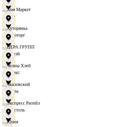
Хом Маркет
Zara
Хуторянка
Агроторг
ЦЕРА ГРУПП
Амвэй
Челны Хлеб
Аникс
Чкаловский
Билла
Экспресс Ритейл
Бристоль
Юлия