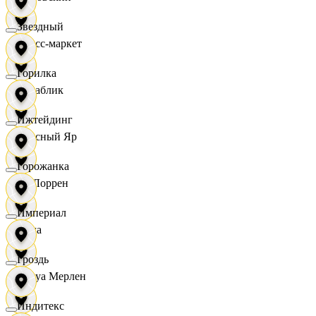
Звездный
Класс-маркет
Горилка
Кораблик
Ижтейдинг
Красный Яр
Горожанка
Ла Лоррен
Империал
Лама
Гроздь
Леруа Мерлен
Индитекс