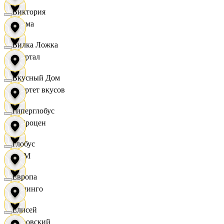
Виктория
Дисма
Вилка Ложка
Квартал
Вкусный Дом
Квартет вкусов
Гиперглобус
Доброцен
Глобус
ДОМ
Европа
Доминго
Елисей
Кировский