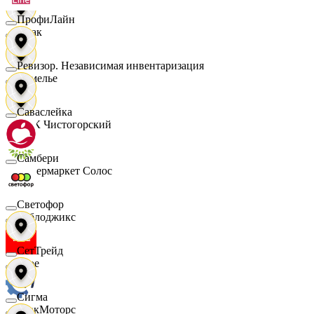
ПрофиЛайн
Смак
Ревизор. Независимая инвентаризация
Сомелье
Саваслейка
СПК Чистогорский
Самбери
Супермаркет Солос
Светофор
Таблоджикс
СетТрейд
Твое
Сигма
ТракМоторс