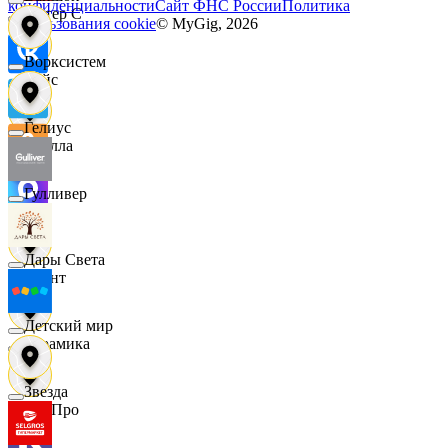
конфиденциальности
Сайт ФНС России
Политика
Интер С
использования cookie
© MyGig,
2026
Ворксистем
Вайс
Гелиус
Ителла
Гулливер
kari
Дары Света
Квант
Детский мир
Керамика
Звезда
КитПро