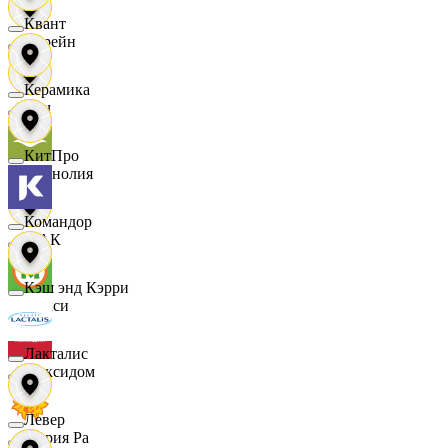
Квант
Лорейн
Керамика
Луч
КитПро
Магнолия
Командор
МАК
Кэш энд Кэрри
Макси
Лакталис
Максидом
Левер
Мария Ра