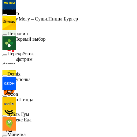
Metro
Хочу.Могу – Суши.Пицца.Бургер
Петрович
B1 Первый выбор
Перекрёсток
Гольфстрим
Demix
Покупочка
Ozon
Додо Пицца
Бубль-Гум
Яндекс Еда
Монетка