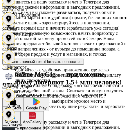
Подпишитесь на нашу рассылку и чат в Телеграм для
получения свежей информации и выгодных предложений.
Стокманн
Вместе с нами вы сможете развиваться, получать опыт и
АСМ Профешнл
стабильный заработок в удобном формате, без лишних хлопот.
Не упустите шанс - зарегистрируйтесь в приложении,
сделайте первый шаг и начните зарабатывать уже сегодня!
Cпар
Получайте уникальную возможность начать подработку с
Белуга Истра
удобной оплатой за смену прямо сейчас в Самаре. Наша
компания предлагает большой каталог свежих предложений в
demo
разных направлениях - от курьера до помощника повара, а
Вайнер
также в сфере продаж и услуг в магазинах, и точках
обслуживания.
Показать полный текст
Показать полностью
Мираторг
Присоединяйтесь к удобному приложению, где легко
Ваншоп
Скачайте MyGig — приложение,
оформить заявку, забронировать смену и получить выплату
без лишних сложностей.
которому доверяют 1,5+ млн человек!
Мы обеспечим полную поддержку, контроль безопасности и
Абрау-Дюрсо
соблюдение требований закона. Соискатели могут получить
Ворксистем
Доступно во всех основных магазинах приложений
статус самозанятого с подтверждением через ФНС.
Планируйте свое время, выбирайте нужное место и
Авиор
направление, чтобы показать лучшие результаты и заработать
App Store
Google Play
Гелиус
деньги с комфортом.
Подпишитесь на нашу рассылку и чат в Телеграм для
RuStore
AppGallery
Альтум
получения свежей информации и выгодных предложений.
Скачать приложение
Гулливер