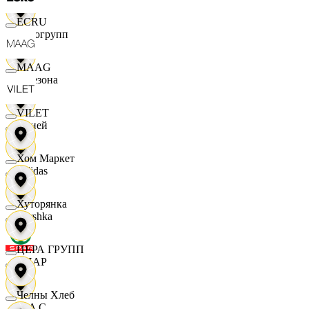
ECRU
Яркогрупп
MAAG
4 Сезона
VILET
7 дней
Хом Маркет
Adidas
Хуторянка
Bershka
ЦЕРА ГРУПП
СПАР
Челны Хлеб
M A C