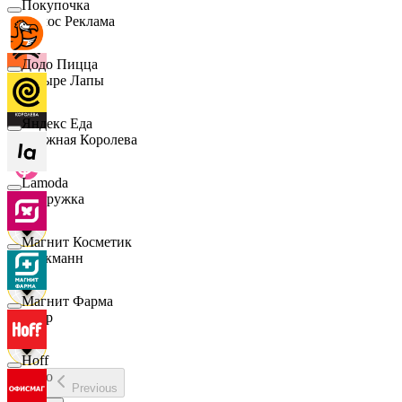
Покупочка
Эдмос Реклама
Додо Пицца
Четыре Лапы
Яндекс Еда
Снежная Королева
Lamoda
Подружка
Магнит Косметик
Стокманн
Магнит Фарма
Cпар
Hoff
demo
Previous