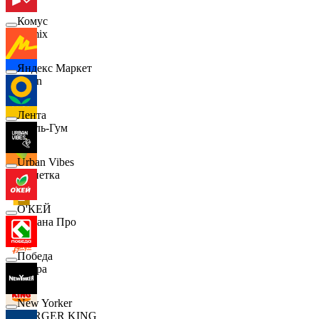
Комус
Demix
Яндекс Маркет
Ozon
Лента
Бубль-Гум
Urban Vibes
Монетка
О'КЕЙ
Лемана Про
Победа
7 утра
New Yorker
BURGER KING