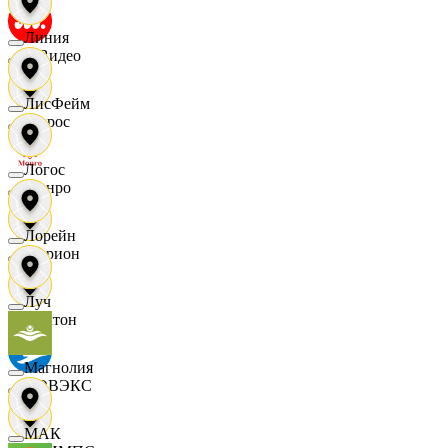
Линия
МВидео
ЛисФейм
Мирос
Логос
Монро
Лорейн
Морион
Луч
Мултон
Магнолия
НОВЭКС
МАК