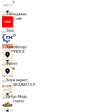
Ярче
Таблоджикс
FaceCode
Твое
Modis
ТракМоторс
OFFPRICE
Фрито
string
Хоум маркет
X5 ДИДЖИТАЛ
Цетро Мода
Константа