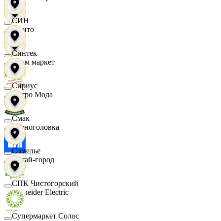
СИН
Фрито
Синтек
Хоум маркет
Сириус
Цетро Мода
Смак
Черноголовка
Сомелье
Читай-город
СПК Чистогорский
Schneider Electric
Супермаркет Солос