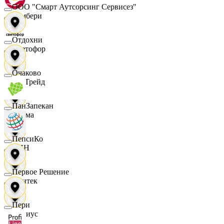
ООО "Смарт Аутсорсинг Сервисез"
Самбери
Отдохни
Светофор
Очаково
СетТрейд
ПанЗапекан
Сигма
ПепсиКо
СИН
Первое Решение
Синтек
Пери
Сириус