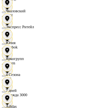
Чкаловский
OBI
Экспресс Ритейл
RE
Юлия
Reebok
Яркогрупп
Seven
4 Сезона
XC
7 дней
Одежда 3000
Adidas