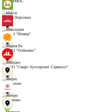
ОЛИМПС
Макси
Ваш Персонал
Максидом
ООО "Нимер"
Мария Ра
ООО "Олбизнес"
МВидео
ООО "Смарт Аутсорсинг Сервисез"
Мирос
Отдохни
Монро
Очаково
Морион