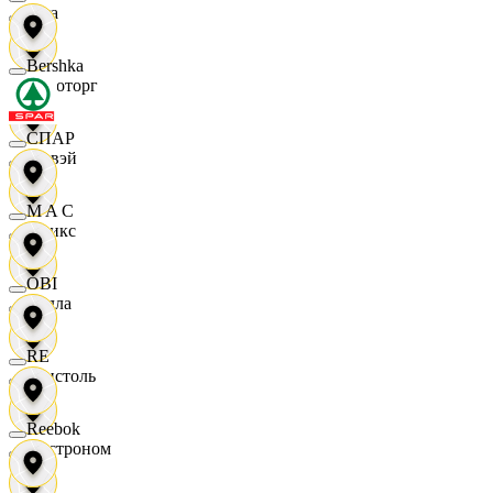
Zara
Bershka
Агроторг
СПАР
Амвэй
M A C
Аникс
OBI
Билла
RE
Бристоль
Reebok
Быстроном