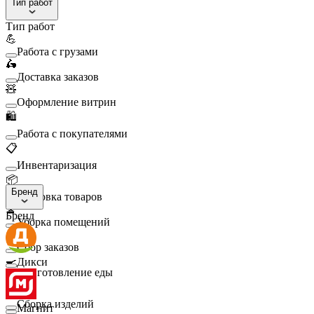
Тип работ
Тип работ
💪
Работа с грузами
🛵
Доставка заказов
🧸
Оформление витрин
🛍️
Работа с покупателями
📋
Инвентаризация
📦
Бренд
Упаковка товаров
🧹
Бренд
Уборка помещений
🛒
Сбор заказов
🍳
Дикси
Приготовление еды
🛠️
Сборка изделий
Магнит