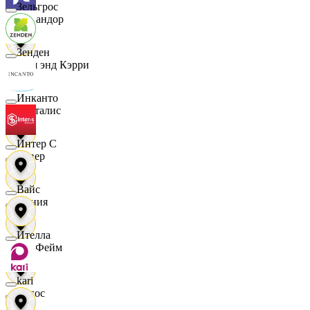
Зельгрос
Командор
Зенден
Кэш энд Кэрри
Инканто
Лакталис
Интер С
Левер
Вайс
Линия
Ителла
ЛисФейм
kari
Логос