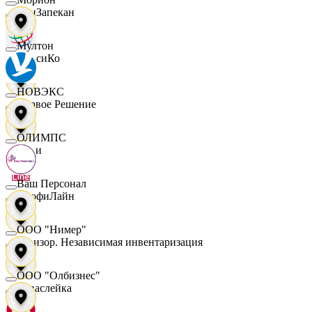
ПанЗапекан
Мултон
ПепсиКо
НОВЭКС
Первое Решение
ОЛИМПС
Пери
Ваш Персонал
ПрофиЛайн
ООО "Нимер"
Ревизор. Независимая инвентаризация
ООО "Олбизнес"
Саваслейка