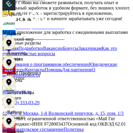
Вместе с нами вы сможете развиваться, получать опыт и
стабильный заработок в удобном формате, без лишних хлопот.
Не упустите шанс - зарегистрируйтесь в приложении,
Аркета
сделайте первый шаг и начните зарабатывать уже сегодня!
Дары Света
MyGig приложение для заработка с ежедневными выплатами
Архим
Детский мир
Основные разделы
Главная
Подработки
Вакансии
Бонусы
Заказчикам
Как это
Асептика
работает?
Частые вопросы
Звезда
Компания
Информация о программном обеспечении
Юридические
документы
Контакты
Помощь
Для партнеров
О
АСМ Профешнл
компании
Новости
Зельгрос
Контакты
info@mygig.ru
Белуга Истра
Зенден
+8 (800) 333-03-29
Вайнер
127473, г. Москва, 1-й Волконский переулок, д. 15, пом. 1/3
Инканто
Общество с ограниченной ответственностью «Май Гиг
Технолоджис»
ИНН
9728003437
Основной код ОКВЭД
62.01
Пользовательское соглашение
Политика
Ваншоп