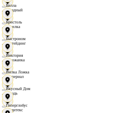
Билла
Звездный
Бристоль
Горилка
Быстроном
Ижтейдинг
Виктория
Горожанка
Вилка Ложка
Империал
Вкусный Дом
Гроздь
Гиперглобус
Индитекс