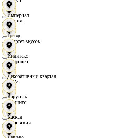
Дисма
Империал
Квартал
Гроздь
Квартет вкусов
Индитекс
Доброцен
Декоративный квартал
ДОМ
Карусель
Доминго
Каскад
Кировский
Дёшево