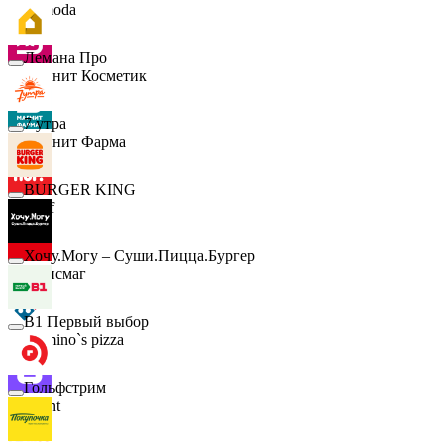
Lamoda
Лемана Про
Магнит Косметик
7 утра
Магнит Фарма
BURGER KING
Hoff
Хочу.Могу – Суши.Пицца.Бургер
Офисмаг
B1 Первый выбор
Domino`s pizza
Гольфстрим
Urent