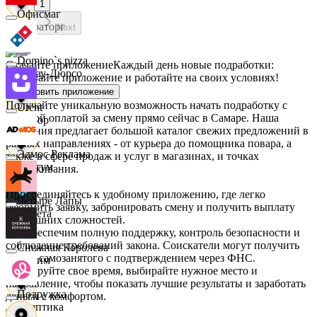
1
Офисмаг
Мираторг
Next
Domino`s pizza
Скачайте приложение
Каждый день новые подработки:
Абрау-Дюрсо
скачивайте приложение и работайте на своих условиях!
Установить приложение
Получайте уникальную возможность начать подработку с
Urent
удобной оплатой за смену прямо сейчас в Самаре. Наша
Авиор
компания предлагает большой каталог свежих предложений в
разных направлениях - от курьера до помощника повара, а
Эдмос Реклама
также в сфере продаж и услуг в магазинах, и точках
Альтум
обслуживания.
Присоединяйтесь к удобному приложению, где легко
Четыре Лапы
оформить заявку, забронировать смену и получить выплату
Аркета
без лишних сложностей.
Мы обеспечим полную поддержку, контроль безопасности и
соблюдение требований закона. Соискатели могут получить
Снежная Королева
статус самозанятого с подтверждением через ФНС.
Архим
Планируйте свое время, выбирайте нужное место и
направление, чтобы показать лучшие результаты и заработать
Подружка
деньги с комфортом.
Асептика