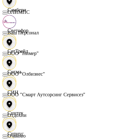
Самбери
ОЛИМПС
Светофор
Ваш Персонал
СетТрейд
ООО "Нимер"
Сигма
ООО "Олбизнес"
СИН
ООО "Смарт Аутсорсинг Сервисез"
Синтек
Отдохни
Сириус
Очаково