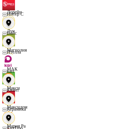
Лорейн
Интер С
Луч
Вайс
Магнолия
Ителла
МАК
kari
Макси
Квант
Максидом
Керамика
Мария Ра
КитПро