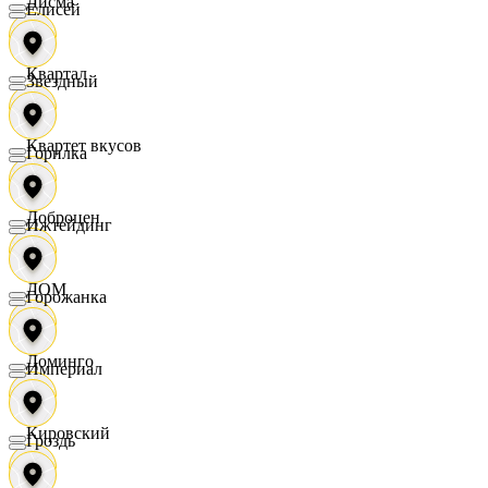
Дисма
Елисей
Квартал
Звездный
Квартет вкусов
Горилка
Доброцен
Ижтейдинг
ДОМ
Горожанка
Доминго
Империал
Кировский
Гроздь