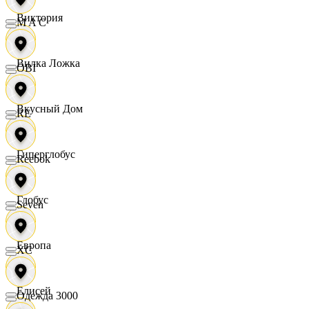
Виктория
M A C
Вилка Ложка
OBI
Вкусный Дом
RE
Гиперглобус
Reebok
Глобус
Seven
Европа
XC
Елисей
Одежда 3000