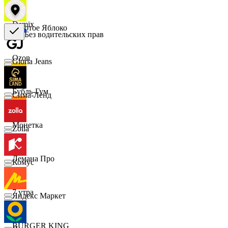
Demix
Золотое Яблоко
Без водительских прав
Ozon
Gloria Jeans
Бубль-Гум
Сима-Ленд
Монетка
Zolla
Лемана Про
Комус
7 утра
Яндекс Маркет
BURGER KING