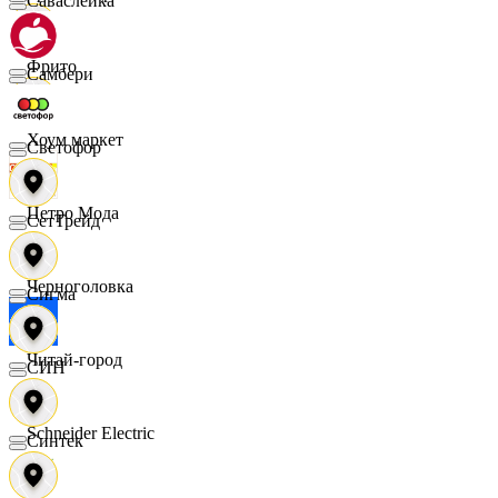
Саваслейка
Фрито
Самбери
Хоум маркет
Светофор
Цетро Мода
СетТрейд
Черноголовка
Сигма
Читай-город
СИН
Schneider Electric
Синтек