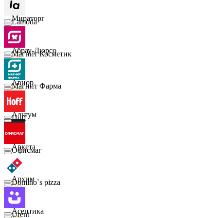
Мираторг
Lamoda
Абрау-Дюрсо
Магнит Косметик
Авиор
Магнит Фарма
Альтум
Hoff
Аркета
Офисмаг
Архим
Domino`s pizza
Асептика
Urent