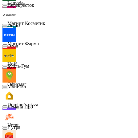
Lamoda
Перекрёсток
Магнит Косметик
Demix
Магнит Фарма
Ozon
Hoff
Бубль-Гум
Офисмаг
Монетка
Domino`s pizza
Лемана Про
Urent
7 утра