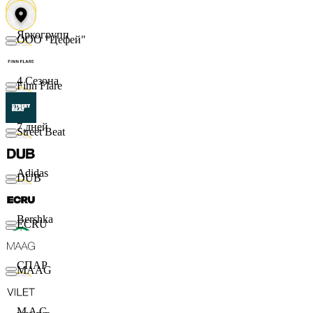
Яркогрупп
ООО "Цефей"
4 Сезона
Finn Flare
7 дней
Street Beat
Adidas
DUB
Bershka
ECRU
СПАР
MAAG
M A C