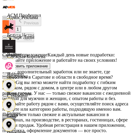
АСМ Профешнл
Эдмос Реклама
Previous
1
Белуга Истра
Четыре Лапы
Next
Вайнер
Скачайте приложение
Каждый день новые подработки:
Снежная Королева
скачивайте приложение и работайте на своих условиях!
Установить приложение
Ищете дополнительный заработок или не знаете, где
Ваншоп
Подружка
подработать в Саратове и области в свободное время?
На MyGig вы легко можете найти подработку с гибким
графиком, рядом с домом, в центре или в любом другом
районе города. У нас — только свежие вакансии с ежедневной
Ворксистем
Стокманн
оплатой для мужчин и женщин, с опытом работы и без.
Выбирайте работу рядом с вами, осуществляйте поиск адреса
на карте или категорию работы, подходящую именно вам.
Гелиус
Предлагаем только свежие и актуальные вакансии в
Cпар
магазинах, на производстве, в ресторанах, гостиницах, сфере
услуг и продаж. Удобная регистрация в нашем приложении,
поддержка, оформление документов — все просто.
Гулливер