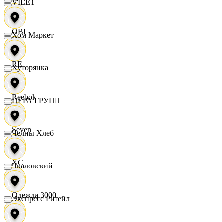
VILET
OBI
Хом Маркет
RE
Хуторянка
Reebok
ЦЕРА ГРУПП
Seven
Челны Хлеб
XC
Чкаловский
Одежда 3000
Экспресс Ритейл