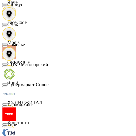
Ярче
Сириус
FaceCode
Смак
Modis
Сомелье
OFFPRICE
СПК Чистогорский
string
Супермаркет Солос
X5 ДИДЖИТАЛ
Таблоджикс
Константа
Твое