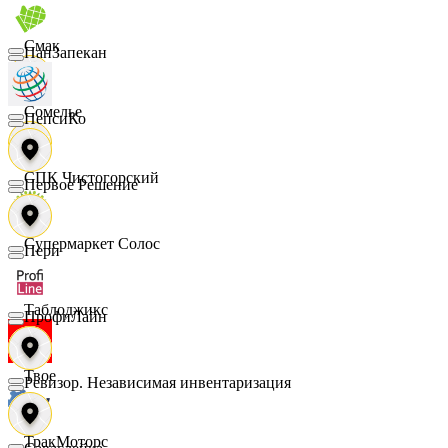
Смак
ПанЗапекан
Сомелье
ПепсиКо
СПК Чистогорский
Первое Решение
Супермаркет Солос
Пери
Таблоджикс
ПрофиЛайн
Твое
Ревизор. Независимая инвентаризация
ТракМоторс