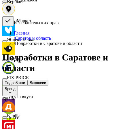
Верный
СберМаркет
Без водительских прав
Главная
/
Саратов и область
Яндекс Лавка
/
Подработки в Саратове и области
Подработки в Саратове и
Чижик
области
FIX PRICE
Подработки
Вакансии
Бренд
Азбука вкуса
Бренд
Familia
Дикси