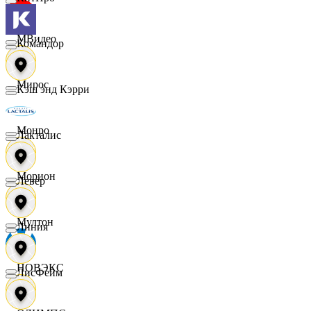
МВидео
Командор
Мирос
Кэш энд Кэрри
Монро
Лакталис
Морион
Левер
Мултон
Линия
НОВЭКС
ЛисФейм