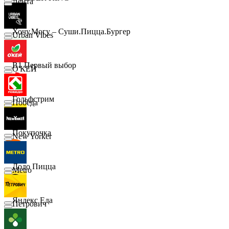
Лента
Хочу.Могу – Суши.Пицца.Бургер
Urban Vibes
B1 Первый выбор
О'КЕЙ
Гольфстрим
Победа
Покупочка
New Yorker
Додо Пицца
Metro
Яндекс Еда
Петрович