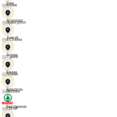
Zara
Юлия
Агроторг
Яркогрупп
Амвэй
4 Сезона
Аникс
7 дней
Билла
Adidas
Бристоль
Bershka
Быстроном
СПАР