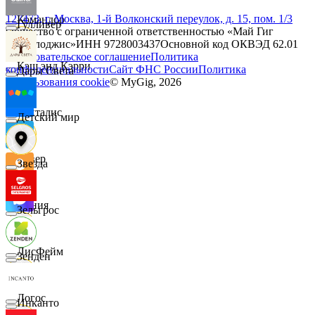
127473, г. Москва, 1-й Волконский переулок, д. 15, пом. 1/3
Командор
Гулливер
Общество с ограниченной ответственностью «Май Гиг
Технолоджис»
ИНН
9728003437
Основной код ОКВЭД
62.01
Пользовательское соглашение
Политика
Кэш энд Кэрри
конфиденциальности
Сайт ФНС России
Политика
Дары Света
использования cookie
© MyGig,
2026
Лакталис
Детский мир
Левер
Звезда
Линия
Зельгрос
ЛисФейм
Зенден
Логос
Инканто