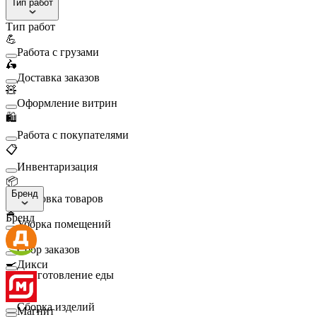
Тип работ
Тип работ
💪
Работа с грузами
🛵
Доставка заказов
🧸
Оформление витрин
🛍️
Работа с покупателями
📋
Инвентаризация
📦
Бренд
Упаковка товаров
🧹
Бренд
Уборка помещений
🛒
Сбор заказов
🍳
Дикси
Приготовление еды
🛠️
Сборка изделий
Магнит