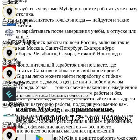
demo
Воспользуйтесь услугами MyGig и начните работать уже сразу
после отклика.
А если нужна занятость только иногда — найдутся и такие
Дары Света
Мираторг
предложения.
Начните зарабатывать после завершения учебы, в отпуске или
в выходные.
Детский мир
MyGig — это поиск работы по всей России, включая такие
Абрау-Дюрсо
города как Москва, Санкт-Петербург, Екатеринбург,
Новосибирск, Челябинск, Самара, Нижний Новгород и
другие.
Звезда
Авиор
Ищете дополнительный заработок или не знаете, где
подработать в Саратове и области в свободное время?
На MyGig вы легко можете найти подработку с гибким
графиком, рядом с домом, в центре или в любом другом
Зельгрос
Альтум
районе города. У нас — только свежие вакансии с ежедневной
оплатой для мужчин и женщин, с опытом работы и без.
Показать полный текст
Показать полностью
Выбирайте работу рядом с вами, осуществляйте поиск адреса
Зенден
на карте или категорию работы, подходящую именно вам.
Аркета
Скачайте MyGig — приложение,
Предлагаем только свежие и актуальные вакансии в
магазинах, на производстве, в ресторанах, гостиницах, сфере
которому доверяют 1,5+ млн человек!
услуг и продаж. Удобная регистрация в нашем приложении,
Инканто
Архим
поддержка, оформление документов — все просто.
Доступно во всех основных магазинах приложений
Воспользуйтесь услугами MyGig и начните работать уже сразу