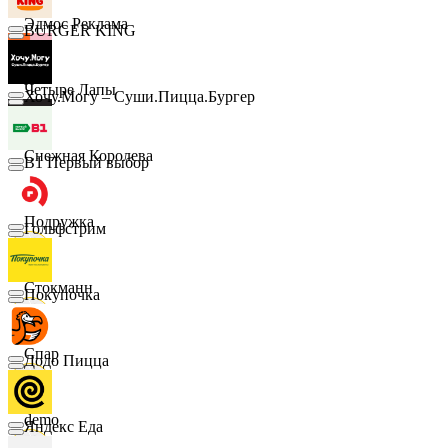
Эдмос Реклама
BURGER KING
Четыре Лапы
Хочу.Могу – Суши.Пицца.Бургер
Снежная Королева
B1 Первый выбор
Подружка
Гольфстрим
Стокманн
Покупочка
Cпар
Додо Пицца
demo
Яндекс Еда