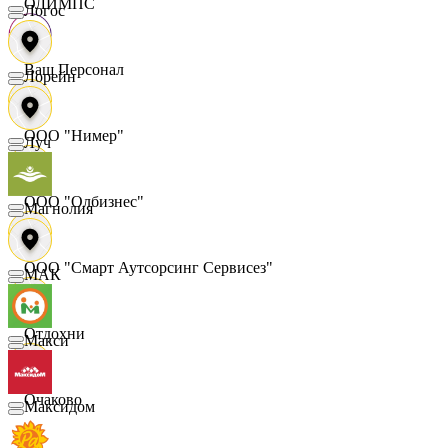
ОЛИМПС
Логос
Ваш Персонал
Лорейн
ООО "Нимер"
Луч
ООО "Олбизнес"
Магнолия
ООО "Смарт Аутсорсинг Сервисез"
МАК
Отдохни
Макси
Очаково
Максидом