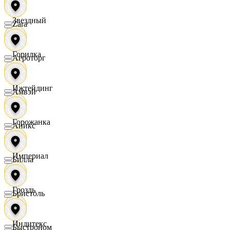
Звездный
Zara
Горилка
Агроторг
Ижтейдинг
Амвэй
Горожанка
Аникс
Империал
Билла
Гроздь
Бристоль
Индитекс
Быстроном