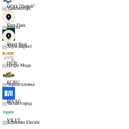
ООО "Цефей"
ТракМоторс
Finn Flare
Фрито
Street Beat
Хоум маркет
DUB
Цетро Мода
ECRU
Черноголовка
MAAG
Читай-город
VILET
Schneider Electric