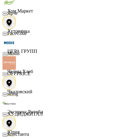
Хом Маркет
Ярче
Хуторянка
FaceCode
ЦЕРА ГРУПП
Modis
Челны Хлеб
OFFPRICE
Чкаловский
string
Экспресс Ритейл
X5 ДИДЖИТАЛ
Юлия
Константа