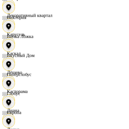
Декоративный квартал
Виктория
Карусель
Вилка Ложка
Каскад
Вкусный Дом
Дёшево
Гиперглобус
Касторама
Глобус
Диана
Европа