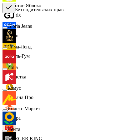
Золотое Яблоко
Без водительских прав
Demix
Gloria Jeans
Ozon
Сима-Ленд
Бубль-Гум
Zolla
Монетка
Комус
Лемана Про
Яндекс Маркет
7 утра
Лента
BURGER KING