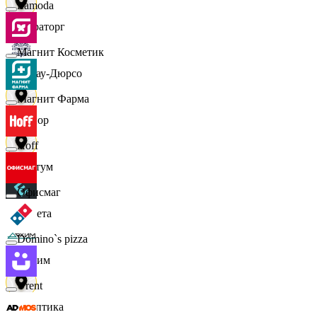
Lamoda
Мираторг
Магнит Косметик
Абрау-Дюрсо
Магнит Фарма
Авиор
Hoff
Альтум
Офисмаг
Аркета
Domino`s pizza
Архим
Urent
Асептика