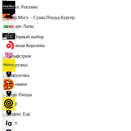
Эдмос Реклама
Хочу.Могу – Суши.Пицца.Бургер
Четыре Лапы
B1 Первый выбор
Снежная Королева
Гольфстрим
Подружка
Покупочка
Стокманн
Додо Пицца
Cпар
Яндекс Еда
demo