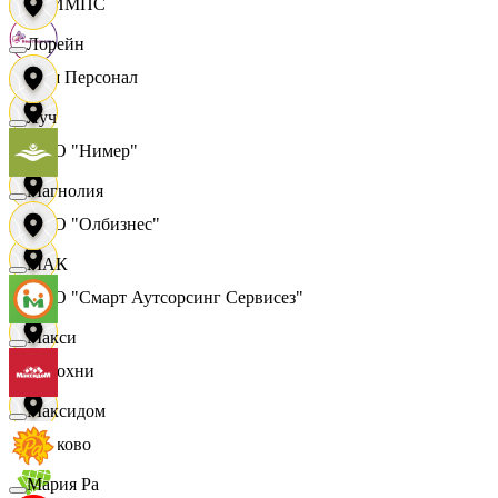
ОЛИМПС
Лорейн
Ваш Персонал
Луч
ООО "Нимер"
Магнолия
ООО "Олбизнес"
МАК
ООО "Смарт Аутсорсинг Сервисез"
Макси
Отдохни
Максидом
Очаково
Мария Ра