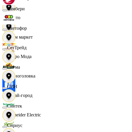
Самбери
Фрито
Светофор
Хоум маркет
СетТрейд
Цетро Мода
Сигма
Черноголовка
СИН
Читай-город
Синтек
Schneider Electric
Сириус