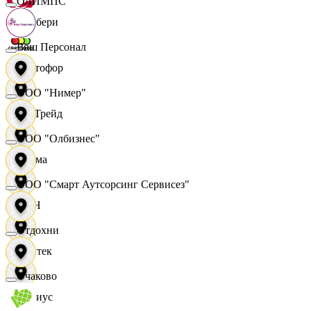
ОЛИМПС
Самбери
Ваш Персонал
Светофор
ООО "Нимер"
СетТрейд
ООО "Олбизнес"
Сигма
ООО "Смарт Аутсорсинг Сервисез"
СИН
Отдохни
Синтек
Очаково
Сириус