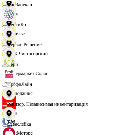
ПанЗапекан
Смак
ПепсиКо
Сомелье
Первое Решение
СПК Чистогорский
Пери
Супермаркет Солос
ПрофиЛайн
Таблоджикс
Ревизор. Независимая инвентаризация
Твое
Саваслейка
ТракМоторс