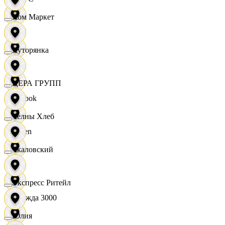
Хом Маркет
OBI
Хуторянка
RE
ЦЕРА ГРУПП
Reebok
Челны Хлеб
Seven
Чкаловский
XC
Экспресс Ритейл
Одежда 3000
Юлия