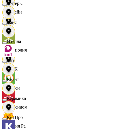
Интер С
Лорейн
Вайс
Луч
Ителла
Магнолия
kari
МАК
Квант
Макси
Керамика
Максидом
КитПро
Мария Ра