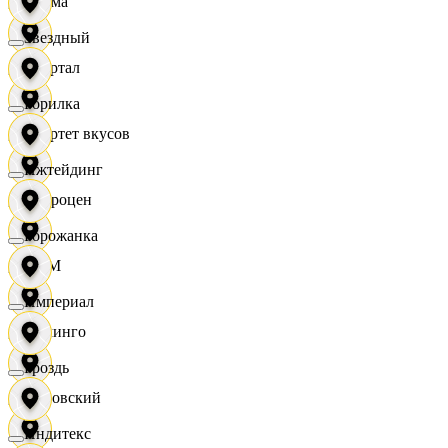
Дисма
Звездный
Квартал
Горилка
Квартет вкусов
Ижтейдинг
Доброцен
Горожанка
ДОМ
Империал
Доминго
Гроздь
Кировский
Индитекс