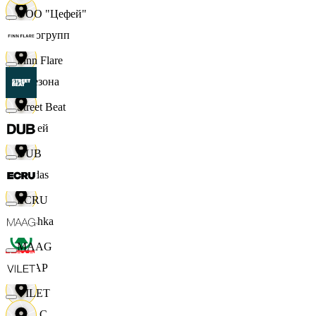
ООО "Цефей"
Яркогрупп
Finn Flare
4 Сезона
Street Beat
7 дней
DUB
Adidas
ECRU
Bershka
MAAG
СПАР
VILET
M A C