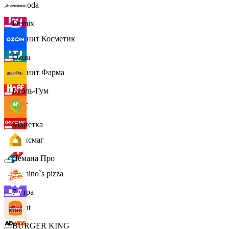
Lamoda
Demix
Магнит Косметик
Ozon
Магнит Фарма
Бубль-Гум
Hoff
Монетка
Офисмаг
Лемана Про
Domino`s pizza
7 утра
Urent
BURGER KING