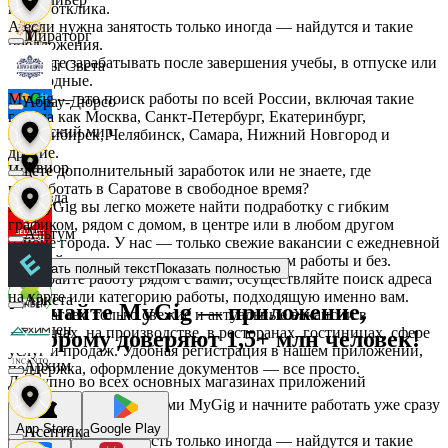
после отклика.
А если нужна занятость только иногда — найдутся и такие
Мираторг
предложения.
Начните зарабатывать после завершения учебы, в отпуске или
Дары Света
в выходные.
MyGig — это поиск работы по всей России, включая такие
Абрау-Дюрсо
города как Москва, Санкт-Петербург, Екатеринбург,
Детский мир
Новосибирск, Челябинск, Самара, Нижний Новгород и
другие.
Авиор
Ищете дополнительный заработок или не знаете, где
подработать в Саратове в свободное время?
Звезда
На MyGig вы легко можете найти подработку с гибким
графиком, рядом с домом, в центре или в любом другом
Альтум
районе города. У нас — только свежие вакансии с ежедневной
оплатой для мужчин и женщин, с опытом работы и без.
Зельгрос
Показать полный текст
Показать полностью
Выбирайте работу рядом с вами, осуществляйте поиск адреса
на карте или категорию работы, подходящую именно вам.
Аркета
Скачайте MyGig — приложение,
Предлагаем только свежие и актуальные вакансии в
Зенден
магазинах, на производстве, в ресторанах, гостиницах, сфере
которому доверяют 1,5+ млн человек!
услуг и продаж. Удобная регистрация в нашем приложении,
Архим
поддержка, оформление документов — все просто.
Доступно во всех основных магазинах приложений
Инканто
Воспользуйтесь услугами MyGig и начните работать уже сразу
после отклика.
App Store
Google Play
Асептика
А если нужна занятость только иногда — найдутся и такие