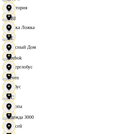
Виктория
OBI
Вилка Ложка
RE
Вкусный Дом
Reebok
Гиперглобус
Seven
Глобус
XC
Европа
Одежда 3000
Елисей