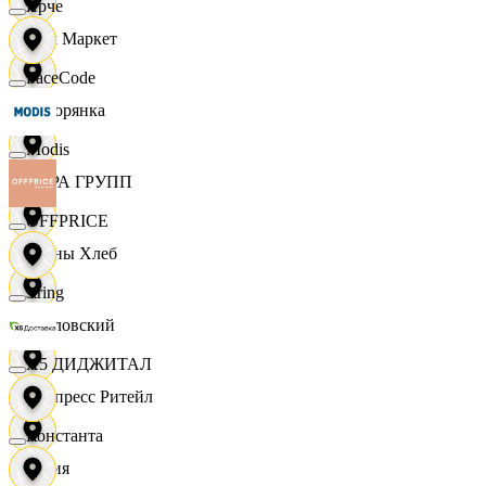
Ярче
Хом Маркет
FaceCode
Хуторянка
Modis
ЦЕРА ГРУПП
OFFPRICE
Челны Хлеб
string
Чкаловский
X5 ДИДЖИТАЛ
Экспресс Ритейл
Константа
Юлия