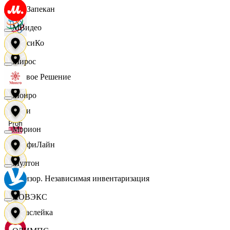
ПанЗапекан
МВидео
ПепсиКо
Мирос
Первое Решение
Монро
Пери
Морион
ПрофиЛайн
Мултон
Ревизор. Независимая инвентаризация
НОВЭКС
Саваслейка