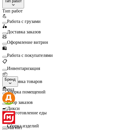
Тип работ
Тип работ
💪
Работа с грузами
🛵
Доставка заказов
🧸
Оформление витрин
🛍️
Работа с покупателями
📋
Инвентаризация
📦
Бренд
Упаковка товаров
🧹
Бренд
Уборка помещений
🛒
Сбор заказов
🍳
Дикси
Приготовление еды
🛠️
Сборка изделий
Магнит