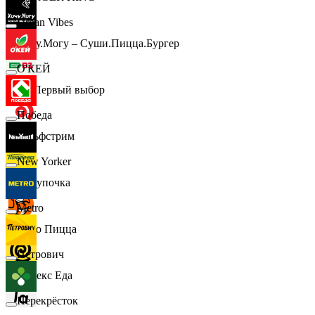
Urban Vibes
Хочу.Могу – Суши.Пицца.Бургер
О'КЕЙ
B1 Первый выбор
Победа
Гольфстрим
New Yorker
Покупочка
Metro
Додо Пицца
Петрович
Яндекс Еда
Перекрёсток