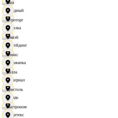
Zara
Звездный
Агроторг
Горилка
Амвэй
Ижтейдинг
Аникс
Горожанка
Билла
Империал
Бристоль
Гроздь
Быстроном
Индитекс