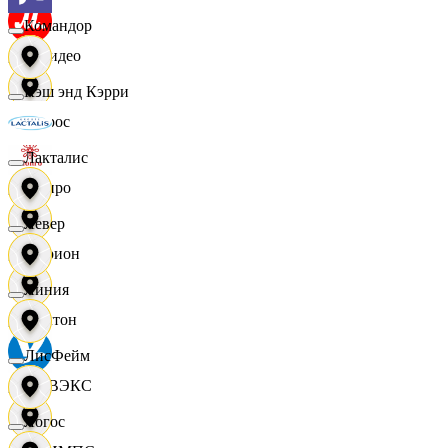
Командор
МВидео
Кэш энд Кэрри
Мирос
Лакталис
Монро
Левер
Морион
Линия
Мултон
ЛисФейм
НОВЭКС
Логос