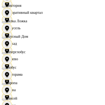
Виктория
Декоративный квартал
Вилка Ложка
Карусель
Вкусный Дом
Каскад
Гиперглобус
Дёшево
Глобус
Касторама
Европа
Диана
Елисей