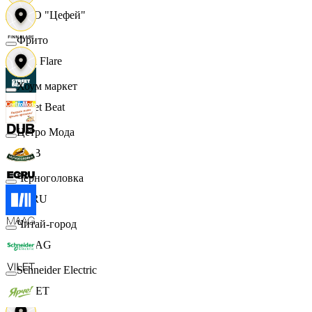
ООО "Цефей"
Фрито
Finn Flare
Хоум маркет
Street Beat
Цетро Мода
DUB
Черноголовка
ECRU
Читай-город
MAAG
Schneider Electric
VILET