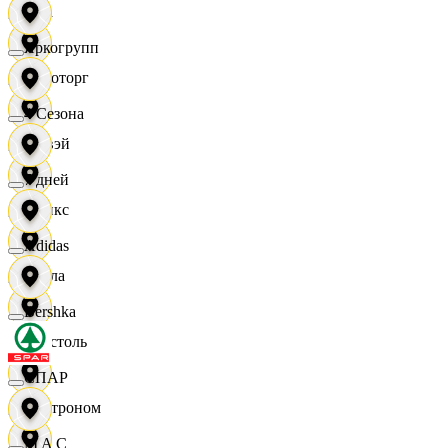
Zara
Яркогрупп
Агроторг
4 Сезона
Амвэй
7 дней
Аникс
Adidas
Билла
Bershka
Бристоль
СПАР
Быстроном
M A C