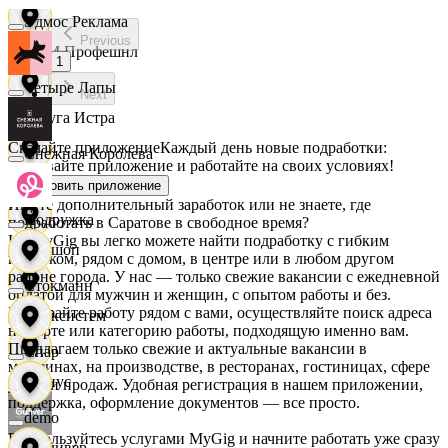
Эдмос Реклама
Previous
АСМ Профешнл
1
Четыре Лапы
Next
Белуга Истра
Скачайте приложение
Каждый день новые подработки:
Снежная Королева
скачивайте приложение и работайте на своих условиях!
Вайнер
Установить приложение
Ищете дополнительный заработок или не знаете, где
Подружка
подработать в Саратове в свободное время?
На MyGig вы легко можете найти подработку с гибким
Ваншоп
графиком, рядом с домом, в центре или в любом другом
районе города. У нас — только свежие вакансии с ежедневной
Стокманн
оплатой для мужчин и женщин, с опытом работы и без.
Выбирайте работу рядом с вами, осуществляйте поиск адреса
Ворксистем
на карте или категорию работы, подходящую именно вам.
Предлагаем только свежие и актуальные вакансии в
Cпар
магазинах, на производстве, в ресторанах, гостиницах, сфере
Гелиус
услуг и продаж. Удобная регистрация в нашем приложении,
поддержка, оформление документов — все просто.
demo
Воспользуйтесь услугами MyGig и начните работать уже сразу
Гулливер