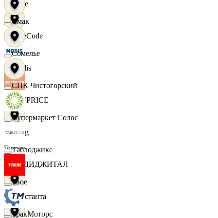
Ярче
Смак
FaceCode
Сомелье
Modis
СПК Чистогорский
OFFPRICE
Супермаркет Солос
string
Таблоджикс
X5 ДИДЖИТАЛ
Твое
Константа
ТракМоторс