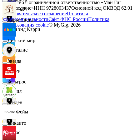
Общество с ограниченной ответственностью «Май Гиг
Технолоджис»
ИНН
9728003437
Основной код ОКВЭД
62.01
Командор
Пользовательское соглашение
Политика
конфиденциальности
Сайт ФНС России
Политика
Дары Света
использования cookie
© MyGig,
2026
Кэш энд Кэрри
Детский мир
Лакталис
Звезда
Левер
Зельгрос
Линия
Зенден
ЛисФейм
Инканто
Логос