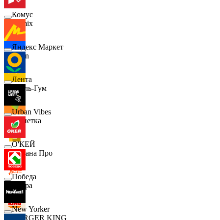
Комус
Demix
Яндекс Маркет
Ozon
Лента
Бубль-Гум
Urban Vibes
Монетка
О'КЕЙ
Лемана Про
Победа
7 утра
New Yorker
BURGER KING