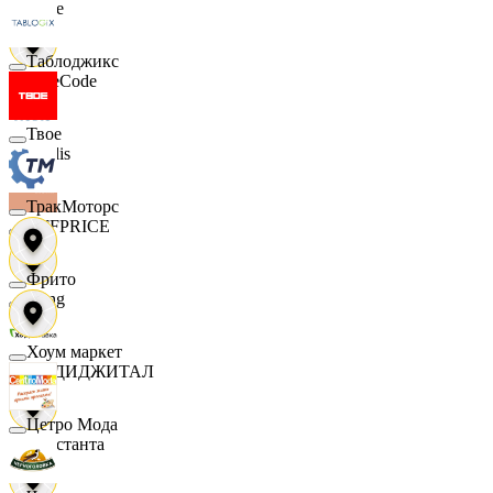
Ярче
Таблоджикс
FaceCode
Твое
Modis
ТракМоторс
OFFPRICE
Фрито
string
Хоум маркет
X5 ДИДЖИТАЛ
Цетро Мода
Константа