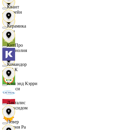
Квант
Лорейн
Керамика
Луч
КитПро
Магнолия
Командор
МАК
Кэш энд Кэрри
Макси
Лакталис
Максидом
Левер
Мария Ра