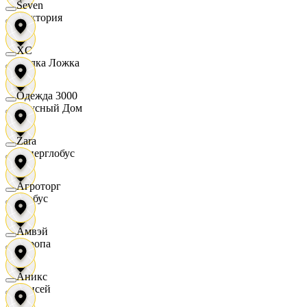
Seven
Виктория
XC
Вилка Ложка
Одежда 3000
Вкусный Дом
Zara
Гиперглобус
Агроторг
Глобус
Амвэй
Европа
Аникс
Елисей