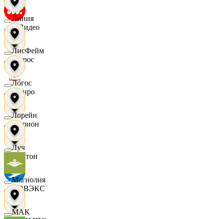
Линия
МВидео
ЛисФейм
Мирос
Логос
Монро
Лорейн
Морион
Луч
Мултон
Магнолия
НОВЭКС
МАК