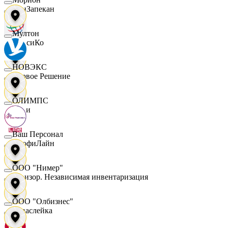
ПанЗапекан
Мултон
ПепсиКо
НОВЭКС
Первое Решение
ОЛИМПС
Пери
Ваш Персонал
ПрофиЛайн
ООО "Нимер"
Ревизор. Независимая инвентаризация
ООО "Олбизнес"
Саваслейка