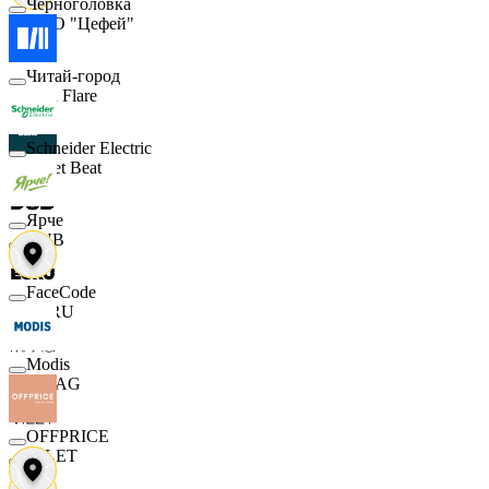
Черноголовка
ООО "Цефей"
Читай-город
Finn Flare
Schneider Electric
Street Beat
Ярче
DUB
FaceCode
ECRU
Modis
MAAG
OFFPRICE
VILET