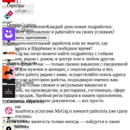
1
Офисмаг
Мираторг
Next
Domino`s pizza
Скачайте приложение
Каждый день новые подработки:
Абрау-Дюрсо
скачивайте приложение и работайте на своих условиях!
Установить приложение
Ищете дополнительный заработок или не знаете, где
Urent
подработать в Щербинке в свободное время?
Авиор
На MyGig вы легко можете найти подработку с гибким
графиком, рядом с домом, в центре или в любом другом
Эдмос Реклама
районе города. У нас — только свежие вакансии с ежедневной
Альтум
оплатой для мужчин и женщин, с опытом работы и без.
Выбирайте работу рядом с вами, осуществляйте поиск адреса
на карте или категорию работы, подходящую именно вам.
Четыре Лапы
Предлагаем только свежие и актуальные вакансии в
Аркета
магазинах, на производстве, в ресторанах, гостиницах, сфере
услуг и продаж. Удобная регистрация в нашем приложении,
поддержка, оформление документов — все просто.
Снежная Королева
Архим
Воспользуйтесь услугами MyGig и начните работать уже сразу
после отклика.
Подружка
А если нужна занятость только иногда — найдутся и такие
Асептика
предложения.