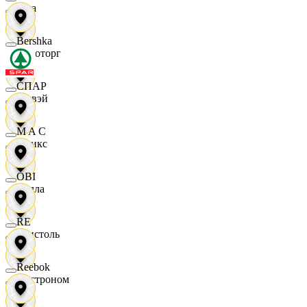
Zara
Bershka
Агроторг
СПАР
Амвэй
M A C
Аникс
OBI
Билла
RE
Бристоль
Reebok
Быстроном