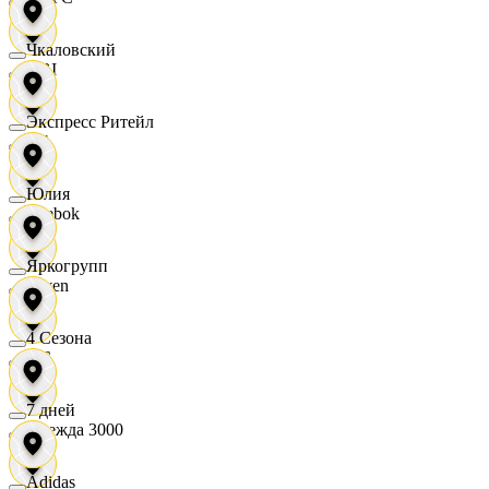
Чкаловский
OBI
Экспресс Ритейл
RE
Юлия
Reebok
Яркогрупп
Seven
4 Сезона
XC
7 дней
Одежда 3000
Adidas