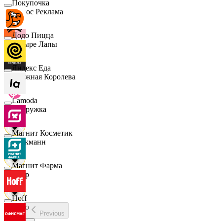
Покупочка
Эдмос Реклама
Додо Пицца
Четыре Лапы
Яндекс Еда
Снежная Королева
Lamoda
Подружка
Магнит Косметик
Стокманн
Магнит Фарма
Cпар
Hoff
demo
Previous