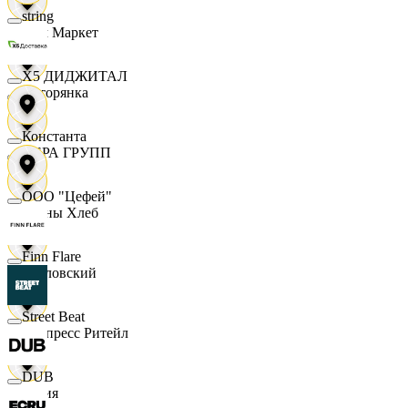
string
Хом Маркет
X5 ДИДЖИТАЛ
Хуторянка
Константа
ЦЕРА ГРУПП
ООО "Цефей"
Челны Хлеб
Finn Flare
Чкаловский
Street Beat
Экспресс Ритейл
DUB
Юлия