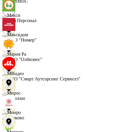
ОЛИМПС
Макси
Ваш Персонал
Максидом
ООО "Нимер"
Мария Ра
ООО "Олбизнес"
МВидео
ООО "Смарт Аутсорсинг Сервисез"
Мирос
Отдохни
Монро
Очаково
Морион