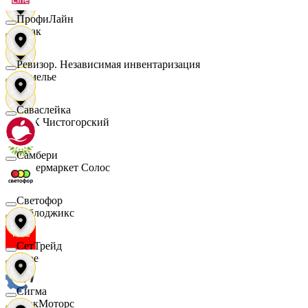
ПрофиЛайн
Смак
Ревизор. Независимая инвентаризация
Сомелье
Саваслейка
СПК Чистогорский
Самбери
Супермаркет Солос
Светофор
Таблоджикс
СетТрейд
Твое
Сигма
ТракМоторс