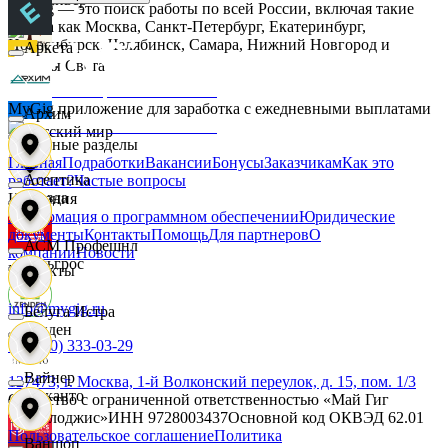
MyGig — это поиск работы по всей России, включая такие
города как Москва, Санкт-Петербург, Екатеринбург,
Новосибирск, Челябинск, Самара, Нижний Новгород и
Аркета
другие.
Дары Света
MyGig приложение для заработка с ежедневными выплатами
Архим
Детский мир
Основные разделы
Главная
Подработки
Вакансии
Бонусы
Заказчикам
Как это
Асептика
работает?
Частые вопросы
Звезда
Компания
Информация о программном обеспечении
Юридические
документы
Контакты
Помощь
Для партнеров
О
АСМ Профешнл
компании
Новости
Зельгрос
Контакты
info@mygig.ru
Белуга Истра
Зенден
+8 (800) 333-03-29
Вайнер
127473, г. Москва, 1-й Волконский переулок, д. 15, пом. 1/3
Инканто
Общество с ограниченной ответственностью «Май Гиг
Технолоджис»
ИНН
9728003437
Основной код ОКВЭД
62.01
Пользовательское соглашение
Политика
Ваншоп