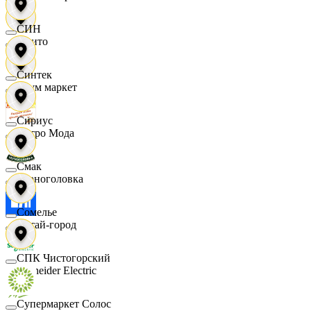
СИН
Фрито
Синтек
Хоум маркет
Сириус
Цетро Мода
Смак
Черноголовка
Сомелье
Читай-город
СПК Чистогорский
Schneider Electric
Супермаркет Солос