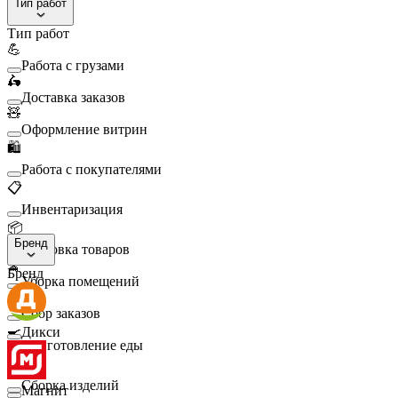
Тип работ
Тип работ
💪
Работа с грузами
🛵
Доставка заказов
🧸
Оформление витрин
🛍️
Работа с покупателями
📋
Инвентаризация
📦
Бренд
Упаковка товаров
🧹
Бренд
Уборка помещений
🛒
Сбор заказов
🍳
Дикси
Приготовление еды
🛠️
Сборка изделий
Магнит