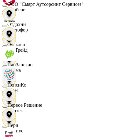
ООО "Смарт Аутсорсинг Сервисез"
Самбери
Отдохни
Светофор
Очаково
СетТрейд
ПанЗапекан
Сигма
ПепсиКо
СИН
Первое Решение
Синтек
Пери
Сириус