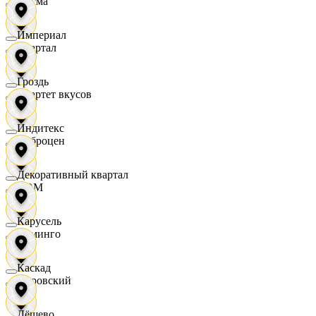
Дисма
Империал
Квартал
Гроздь
Квартет вкусов
Индитекс
Доброцен
Декоративный квартал
ДОМ
Карусель
Доминго
Каскад
Кировский
Дёшево