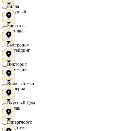
Билла
Звездный
Бристоль
Горилка
Быстроном
Ижтейдинг
Виктория
Горожанка
Вилка Ложка
Империал
Вкусный Дом
Гроздь
Гиперглобус
Индитекс