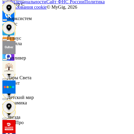
конфиденциальности
Сайт ФНС России
Политика
Интер С
использования cookie
© MyGig,
2026
Ворксистем
Вайс
Гелиус
Ителла
Гулливер
kari
Дары Света
Квант
Детский мир
Керамика
Звезда
КитПро