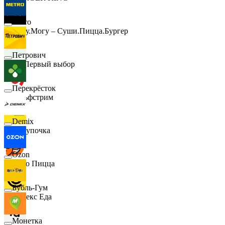
Metro
Хочу.Могу – Суши.Пицца.Бургер
Петрович
B1 Первый выбор
Перекрёсток
Гольфстрим
Demix
Покупочка
Ozon
Додо Пицца
Бубль-Гум
Яндекс Еда
Монетка