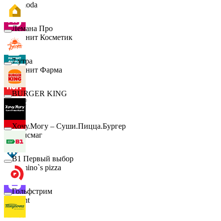
Lamoda
Лемана Про
Магнит Косметик
7 утра
Магнит Фарма
BURGER KING
Hoff
Хочу.Могу – Суши.Пицца.Бургер
Офисмаг
B1 Первый выбор
Domino`s pizza
Гольфстрим
Urent