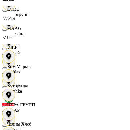
ECRU
Яркогрупп
MAAG
4 Сезона
VILET
7 дней
Хом Маркет
Adidas
Хуторянка
Bershka
ЦЕРА ГРУПП
СПАР
Челны Хлеб
M A C