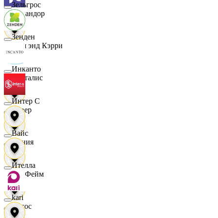
Зельгрос
Командор
Зенден
Кэш энд Кэрри
Инканто
Лакталис
Интер С
Левер
Вайс
Линия
Ителла
ЛисФейм
kari
Логос