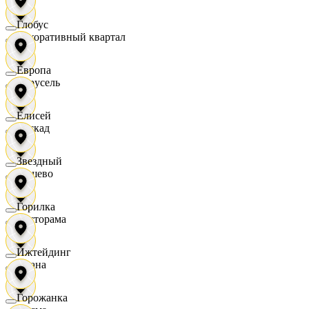
Глобус
Декоративный квартал
Европа
Карусель
Елисей
Каскад
Звездный
Дёшево
Горилка
Касторама
Ижтейдинг
Диана
Горожанка