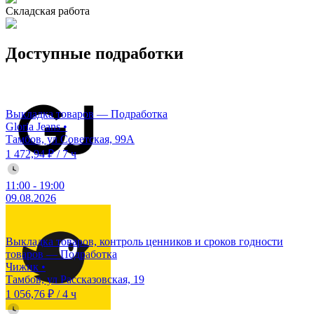
Складская работа
Доступные подработки
Выкладка товаров — Подработка
Gloria Jeans
•
Тамбов, ул Советская, 99А
1 472,94 ₽
/
7 ч
11:00
-
19:00
09.08.2026
Выкладка товаров, контроль ценников и сроков годности
товаров — Подработка
Чижик
•
Тамбов, ул Рассказовская, 19
1 056,76 ₽
/
4 ч