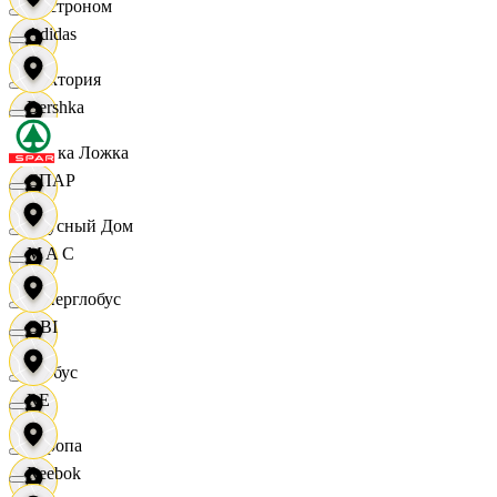
Быстроном
Adidas
Виктория
Bershka
Вилка Ложка
СПАР
Вкусный Дом
M A C
Гиперглобус
OBI
Глобус
RE
Европа
Reebok