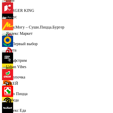
Zolla
BURGER KING
Комус
Хочу.Могу – Суши.Пицца.Бургер
Яндекс Маркет
B1 Первый выбор
Лента
Гольфстрим
Urban Vibes
Покупочка
О'КЕЙ
Додо Пицца
Победа
Яндекс Еда