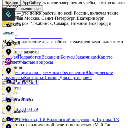
Начните зарабатывать после завершения учебы, в отпуске или
RuStore
AppGallery
Альтум
в выходные.
Скачать приложение
MyGig — это поиск работы по всей России, включая такие
Интер С
города как Москва, Санкт-Петербург, Екатеринбург,
Новосибирск, Челябинск, Самара, Нижний Новгород и
Аркета
другие.
Вайс
MyGig приложение для заработка с ежедневными выплатами
Архим
Основные разделы
Ителла
Главная
Подработки
Вакансии
Бонусы
Заказчикам
Как это
Асептика
работает?
Частые вопросы
Компания
Информация о программном обеспечении
Юридические
kari
документы
Контакты
Помощь
Для партнеров
О
АСМ Профешнл
компании
Новости
Контакты
Квант
info@mygig.ru
Белуга Истра
+8 (800) 333-03-29
Керамика
Вайнер
127473, г. Москва, 1-й Волконский переулок, д. 15, пом. 1/3
Общество с ограниченной ответственностью «Май Гиг