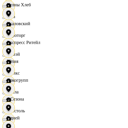
Челны Хлеб
Zara
Чкаловский
Агроторг
Экспресс Ритейл
Амвэй
Юлия
Аникс
Яркогрупп
Билла
4 Сезона
Бристоль
7 дней