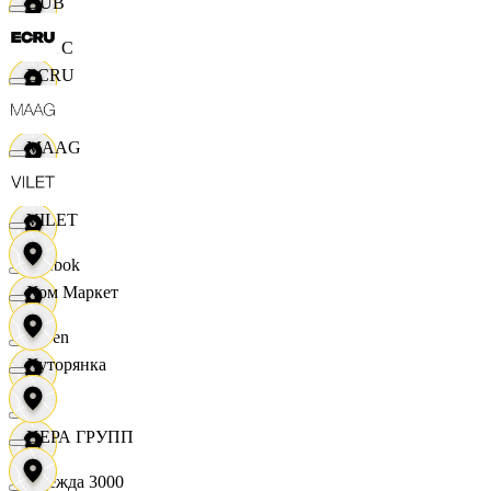
DUB
M A C
ECRU
OBI
MAAG
RE
VILET
Reebok
Хом Маркет
Seven
Хуторянка
XC
ЦЕРА ГРУПП
Одежда 3000