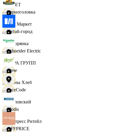
VILET
Черноголовка
Хом Маркет
Читай-город
Хуторянка
Schneider Electric
ЦЕРА ГРУПП
Ярче
Челны Хлеб
FaceCode
Чкаловский
Modis
Экспресс Ритейл
OFFPRICE