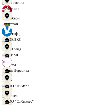
Саваслейка
Морион
Самбери
Мултон
Светофор
НОВЭКС
СетТрейд
ОЛИМПС
Сигма
Ваш Персонал
СИН
ООО "Нимер"
Синтек
ООО "Олбизнес"