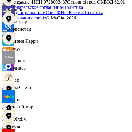
Технолоджис»
ИНН
9728003437
Основной код ОКВЭД
62.01
КитПро
Пользовательское соглашение
Политика
Ваншоп
конфиденциальности
Сайт ФНС России
Политика
использования cookie
© MyGig,
2026
Командор
Ворксистем
Кэш энд Кэрри
Гелиус
Лакталис
Гулливер
Левер
Дары Света
Линия
Детский мир
ЛисФейм
Звезда