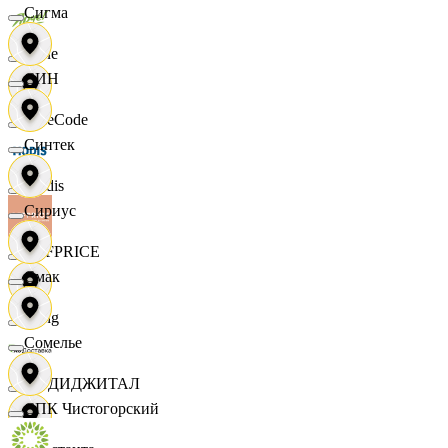
Сигма
Ярче
СИН
FaceCode
Синтек
Modis
Сириус
OFFPRICE
Смак
string
Сомелье
X5 ДИДЖИТАЛ
СПК Чистогорский