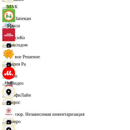
МАК
ПанЗапекан
Макси
ПепсиКо
Максидом
Первое Решение
Мария Ра
Пери
МВидео
ПрофиЛайн
Мирос
Ревизор. Независимая инвентаризация
Монро