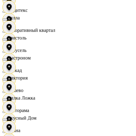
Индитекс
Билла
Декоративный квартал
Бристоль
Карусель
Быстроном
Каскад
Виктория
Дёшево
Вилка Ложка
Касторама
Вкусный Дом
Диана