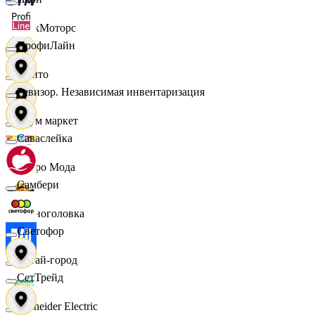
ТракМоторс
ПрофиЛайн
Фрито
Ревизор. Независимая инвентаризация
Хоум маркет
Саваслейка
Цетро Мода
Самбери
Черноголовка
Светофор
Читай-город
СетТрейд
Schneider Electric