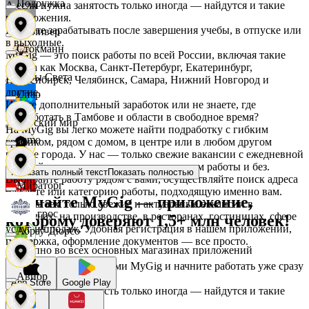
Подружка
А если нужна занятость только иногда — найдутся и такие
предложения.
Начните зарабатывать после завершения учебы, в отпуске или
Гулливер
в выходные.
Стокманн
MyGig — это поиск работы по всей России, включая такие
города как Москва, Санкт-Петербург, Екатеринбург,
Дары Света
Новосибирск, Челябинск, Самара, Нижний Новгород и
другие.
Cпар
Ищете дополнительный заработок или не знаете, где
подработать в Тамбове и области в свободное время?
Детский мир
На MyGig вы легко можете найти подработку с гибким
demo
графиком, рядом с домом, в центре или в любом другом
районе города. У нас — только свежие вакансии с ежедневной
оплатой для мужчин и женщин, с опытом работы и без.
Звезда
Показать полный текст
Показать полностью
Выбирайте работу рядом с вами, осуществляйте поиск адреса
Мираторг
на карте или категорию работы, подходящую именно вам.
Скачайте MyGig — приложение,
Предлагаем только свежие и актуальные вакансии в
Зельгрос
магазинах, на производстве, в ресторанах, гостиницах, сфере
которому доверяют 1,5+ млн человек!
услуг и продаж. Удобная регистрация в нашем приложении,
Абрау-Дюрсо
поддержка, оформление документов — все просто.
Доступно во всех основных магазинах приложений
Зенден
Воспользуйтесь услугами MyGig и начните работать уже сразу
Авиор
после отклика.
App Store
Google Play
А если нужна занятость только иногда — найдутся и такие
предложения.
Инканто