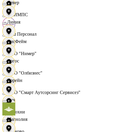
Левер
ОЛИМПС
Линия
Ваш Персонал
ЛисФейм
ООО "Нимер"
Логос
ООО "Олбизнес"
Лорейн
ООО "Смарт Аутсорсинг Сервисез"
Луч
Отдохни
Магнолия
Очаково