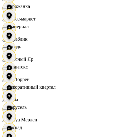
Горожанка
Класс-маркет
Империал
Кораблик
Гроздь
Красный Яр
Индитекс
Ла Лоррен
Декоративный квартал
Лама
Карусель
Леруа Мерлен
Каскад