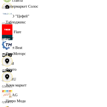
Константа
Супермаркет Солос
ООО "Цефей"
Таблоджикс
Finn Flare
Твое
Street Beat
ТракМоторс
DUB
Фрито
ECRU
Хоум маркет
MAAG
Цетро Мода