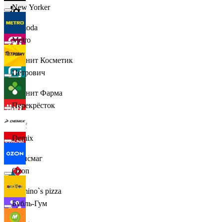
New Yorker
Lamoda
Metro
Магнит Косметик
Петрович
Магнит Фарма
Перекрёсток
Hoff
Demix
Офисмаг
Ozon
Domino`s pizza
Бубль-Гум