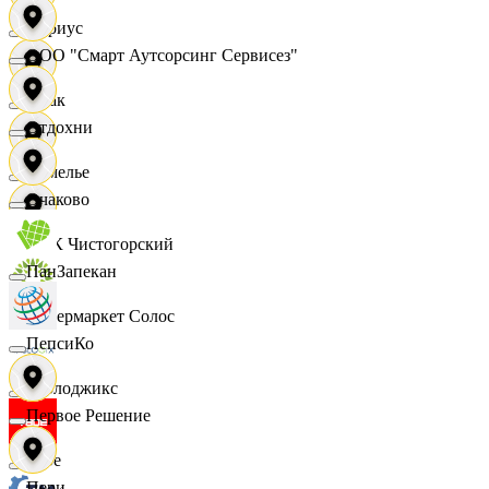
Сириус
ООО "Смарт Аутсорсинг Сервисез"
Смак
Отдохни
Сомелье
Очаково
СПК Чистогорский
ПанЗапекан
Супермаркет Солос
ПепсиКо
Таблоджикс
Первое Решение
Твое
Пери