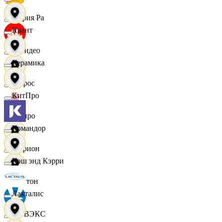
Мария Ра
Квант
МВидео
Керамика
Мирос
КитПро
Монро
Командор
Морион
Кэш энд Кэрри
Мултон
Лакталис
НОВЭКС