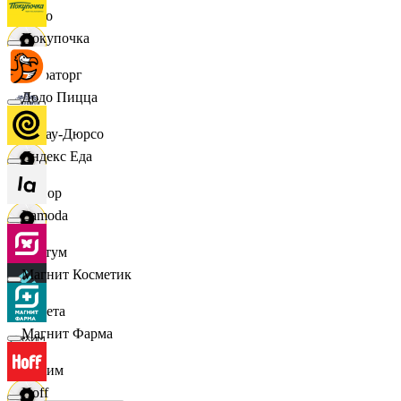
demo
Покупочка
Мираторг
Додо Пицца
Абрау-Дюрсо
Яндекс Еда
Авиор
Lamoda
Альтум
Магнит Косметик
Аркета
Магнит Фарма
Архим
Hoff