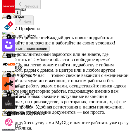
Previous
Асептика
1
Офисмаг
Next
АСМ Профешнл
Domino`s pizza
Скачайте приложение
Каждый день новые подработки:
скачивайте приложение и работайте на своих условиях!
Белуга Истра
Установить приложение
Ищете дополнительный заработок или не знаете, где
Urent
подработать в Тамбове и области в свободное время?
На MyGig вы легко можете найти подработку с гибким
Вайнер
графиком, рядом с домом, в центре или в любом другом
Эдмос Реклама
районе города. У нас — только свежие вакансии с ежедневной
оплатой для мужчин и женщин, с опытом работы и без.
Выбирайте работу рядом с вами, осуществляйте поиск адреса
Ваншоп
на карте или категорию работы, подходящую именно вам.
Четыре Лапы
Предлагаем только свежие и актуальные вакансии в
магазинах, на производстве, в ресторанах, гостиницах, сфере
Ворксистем
услуг и продаж. Удобная регистрация в нашем приложении,
поддержка, оформление документов — все просто.
Снежная Королева
Воспользуйтесь услугами MyGig и начните работать уже сразу
Гелиус
после отклика.