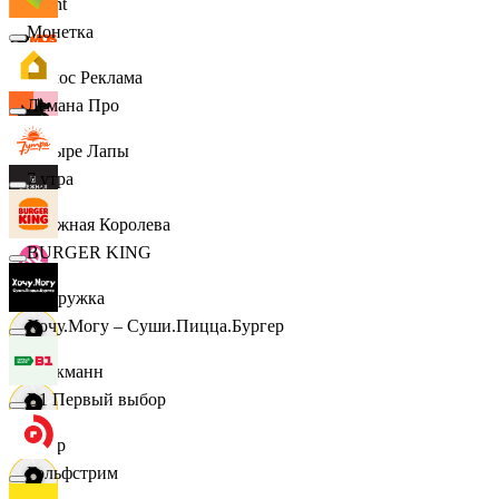
Urent
Монетка
Эдмос Реклама
Лемана Про
Четыре Лапы
7 утра
Снежная Королева
BURGER KING
Подружка
Хочу.Могу – Суши.Пицца.Бургер
Стокманн
B1 Первый выбор
Cпар
Гольфстрим