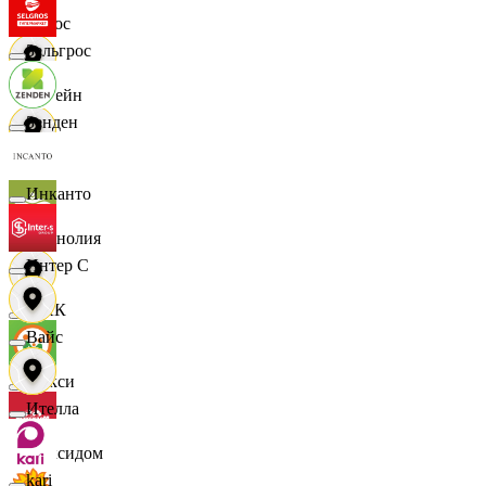
Логос
Зельгрос
Лорейн
Зенден
Луч
Инканто
Магнолия
Интер С
МАК
Вайс
Макси
Ителла
Максидом
kari