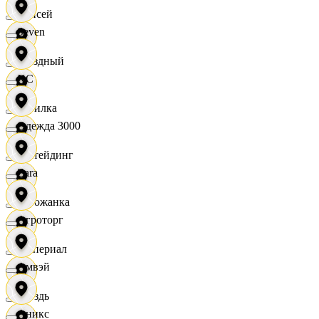
Елисей
Seven
Звездный
XC
Горилка
Одежда 3000
Ижтейдинг
Zara
Горожанка
Агроторг
Империал
Амвэй
Гроздь
Аникс