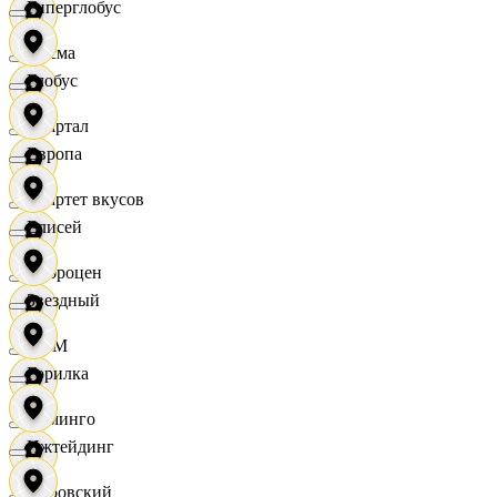
Гиперглобус
Дисма
Глобус
Квартал
Европа
Квартет вкусов
Елисей
Доброцен
Звездный
ДОМ
Горилка
Доминго
Ижтейдинг
Кировский