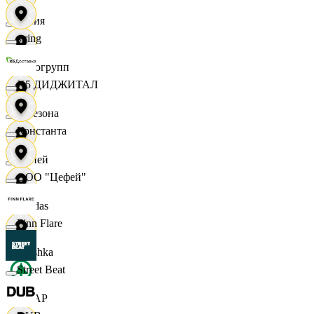
Юлия
string
Яркогрупп
X5 ДИДЖИТАЛ
4 Сезона
Константа
7 дней
ООО "Цефей"
Adidas
Finn Flare
Bershka
Street Beat
СПАР