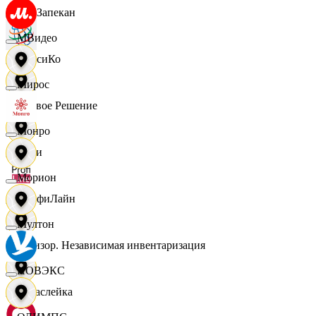
ПанЗапекан
МВидео
ПепсиКо
Мирос
Первое Решение
Монро
Пери
Морион
ПрофиЛайн
Мултон
Ревизор. Независимая инвентаризация
НОВЭКС
Саваслейка