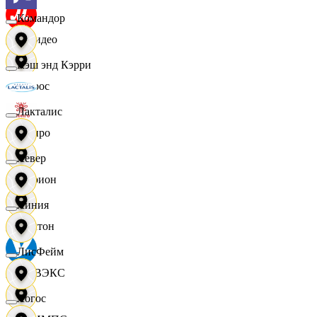
Командор
МВидео
Кэш энд Кэрри
Мирос
Лакталис
Монро
Левер
Морион
Линия
Мултон
ЛисФейм
НОВЭКС
Логос