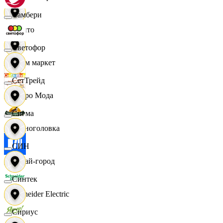
Самбери
Фрито
Светофор
Хоум маркет
СетТрейд
Цетро Мода
Сигма
Черноголовка
СИН
Читай-город
Синтек
Schneider Electric
Сириус