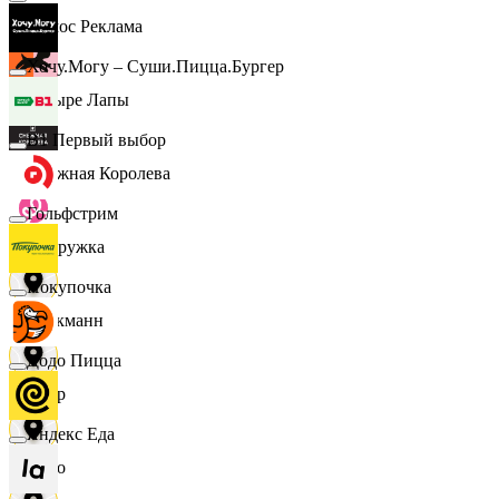
Эдмос Реклама
Хочу.Могу – Суши.Пицца.Бургер
Четыре Лапы
B1 Первый выбор
Снежная Королева
Гольфстрим
Подружка
Покупочка
Стокманн
Додо Пицца
Cпар
Яндекс Еда
demo