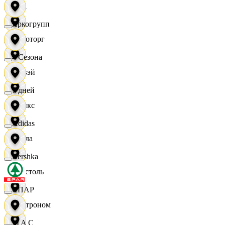
Zara
Яркогрупп
Агроторг
4 Сезона
Амвэй
7 дней
Аникс
Adidas
Билла
Bershka
Бристоль
СПАР
Быстроном
M A C