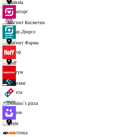
Lamoda
Мираторг
Магнит Косметик
Абрау-Дюрсо
Магнит Фарма
Авиор
Hoff
Альтум
Офисмаг
Аркета
Domino`s pizza
Архим
Urent
Асептика