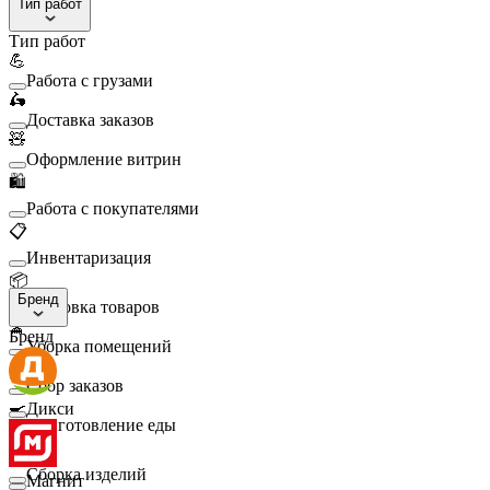
Тип работ
Тип работ
💪
Работа с грузами
🛵
Доставка заказов
🧸
Оформление витрин
🛍️
Работа с покупателями
📋
Инвентаризация
📦
Бренд
Упаковка товаров
🧹
Бренд
Уборка помещений
🛒
Сбор заказов
🍳
Дикси
Приготовление еды
🛠️
Сборка изделий
Магнит