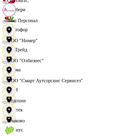
ОЛИМПС
Самбери
Ваш Персонал
Светофор
ООО "Нимер"
СетТрейд
ООО "Олбизнес"
Сигма
ООО "Смарт Аутсорсинг Сервисез"
СИН
Отдохни
Синтек
Очаково
Сириус