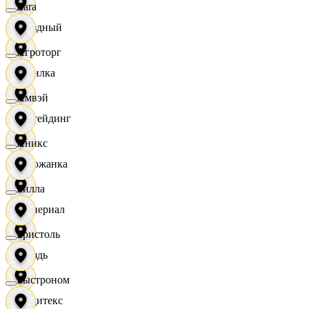
Zara
Звездный
Агроторг
Горилка
Амвэй
Ижтейдинг
Аникс
Горожанка
Билла
Империал
Бристоль
Гроздь
Быстроном
Индитекс