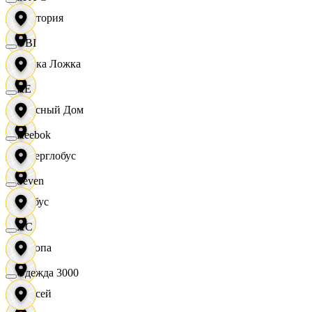
Виктория
OBI
Вилка Ложка
RE
Вкусный Дом
Reebok
Гиперглобус
Seven
Глобус
XC
Европа
Одежда 3000
Елисей