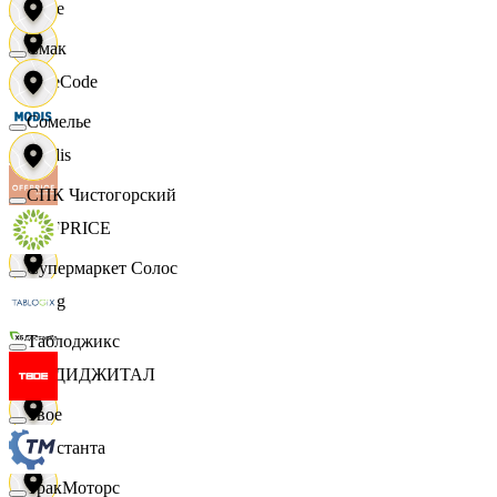
Ярче
Смак
FaceCode
Сомелье
Modis
СПК Чистогорский
OFFPRICE
Супермаркет Солос
string
Таблоджикс
X5 ДИДЖИТАЛ
Твое
Константа
ТракМоторс