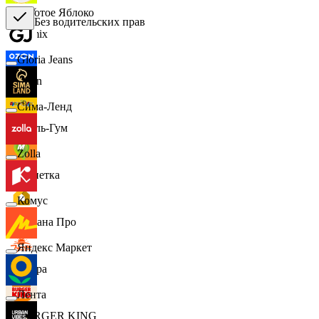
Золотое Яблоко
Без водительских прав
Demix
Gloria Jeans
Ozon
Сима-Ленд
Бубль-Гум
Zolla
Монетка
Комус
Лемана Про
Яндекс Маркет
7 утра
Лента
BURGER KING