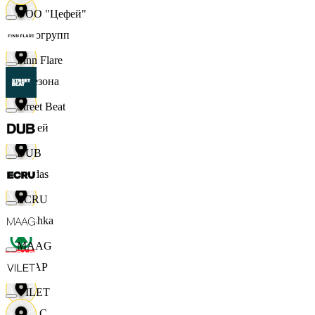
ООО "Цефей"
Яркогрупп
Finn Flare
4 Сезона
Street Beat
7 дней
DUB
Adidas
ECRU
Bershka
MAAG
СПАР
VILET
M A C