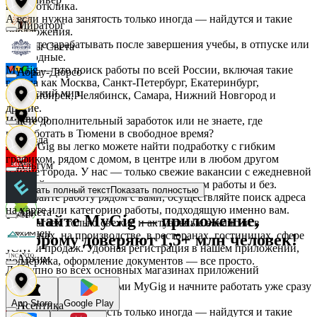
после отклика.
А если нужна занятость только иногда — найдутся и такие
Мираторг
предложения.
Начните зарабатывать после завершения учебы, в отпуске или
Дары Света
в выходные.
MyGig — это поиск работы по всей России, включая такие
Абрау-Дюрсо
города как Москва, Санкт-Петербург, Екатеринбург,
Детский мир
Новосибирск, Челябинск, Самара, Нижний Новгород и
другие.
Авиор
Ищете дополнительный заработок или не знаете, где
подработать в Тюмени в свободное время?
Звезда
На MyGig вы легко можете найти подработку с гибким
графиком, рядом с домом, в центре или в любом другом
Альтум
районе города. У нас — только свежие вакансии с ежедневной
оплатой для мужчин и женщин, с опытом работы и без.
Зельгрос
Показать полный текст
Показать полностью
Выбирайте работу рядом с вами, осуществляйте поиск адреса
на карте или категорию работы, подходящую именно вам.
Аркета
Скачайте MyGig — приложение,
Предлагаем только свежие и актуальные вакансии в
Зенден
магазинах, на производстве, в ресторанах, гостиницах, сфере
которому доверяют 1,5+ млн человек!
услуг и продаж. Удобная регистрация в нашем приложении,
Архим
поддержка, оформление документов — все просто.
Доступно во всех основных магазинах приложений
Инканто
Воспользуйтесь услугами MyGig и начните работать уже сразу
после отклика.
App Store
Google Play
Асептика
А если нужна занятость только иногда — найдутся и такие