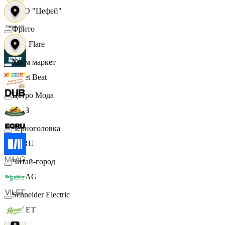
ООО "Цефей"
Фрито
Finn Flare
Хоум маркет
Street Beat
Цетро Мода
DUB
Черноголовка
ECRU
Читай-город
MAAG
Schneider Electric
VILET