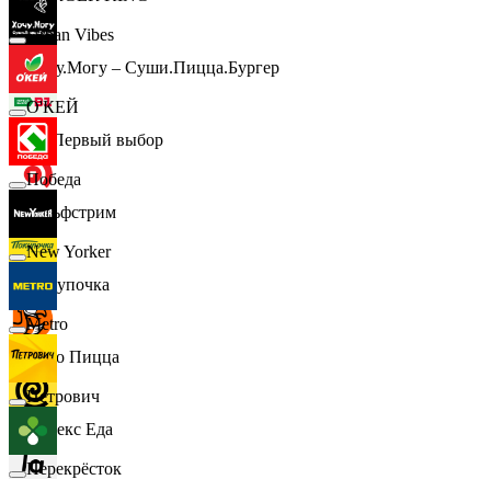
Urban Vibes
Хочу.Могу – Суши.Пицца.Бургер
О'КЕЙ
B1 Первый выбор
Победа
Гольфстрим
New Yorker
Покупочка
Metro
Додо Пицца
Петрович
Яндекс Еда
Перекрёсток