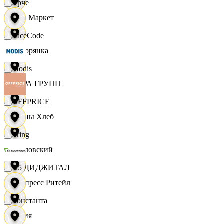
Ярче
Хом Маркет
FaceCode
Хуторянка
Modis
ЦЕРА ГРУПП
OFFPRICE
Челны Хлеб
string
Чкаловский
X5 ДИДЖИТАЛ
Экспресс Ритейл
Константа
Юлия