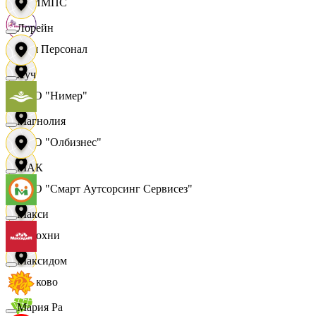
ОЛИМПС
Лорейн
Ваш Персонал
Луч
ООО "Нимер"
Магнолия
ООО "Олбизнес"
МАК
ООО "Смарт Аутсорсинг Сервисез"
Макси
Отдохни
Максидом
Очаково
Мария Ра