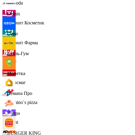
Lamoda
Demix
Магнит Косметик
Ozon
Магнит Фарма
Бубль-Гум
Hoff
Монетка
Офисмаг
Лемана Про
Domino`s pizza
7 утра
Urent
BURGER KING