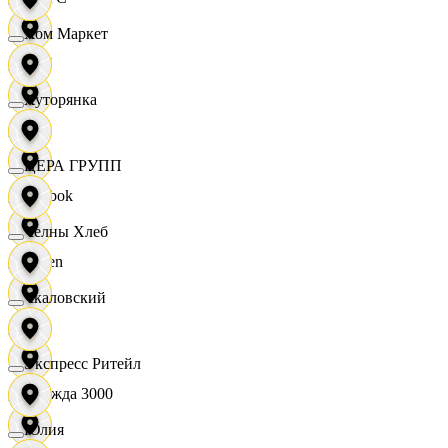
Хом Маркет
OBI
Хуторянка
RE
ЦЕРА ГРУПП
Reebok
Челны Хлеб
Seven
Чкаловский
XC
Экспресс Ритейл
Одежда 3000
Юлия