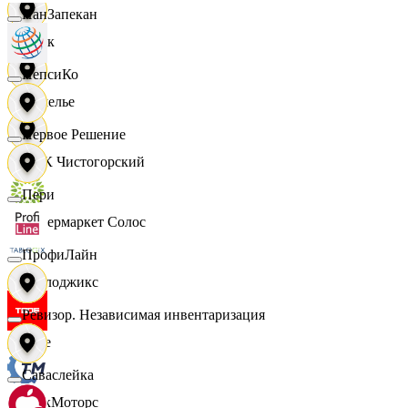
ПанЗапекан
Смак
ПепсиКо
Сомелье
Первое Решение
СПК Чистогорский
Пери
Супермаркет Солос
ПрофиЛайн
Таблоджикс
Ревизор. Независимая инвентаризация
Твое
Саваслейка
ТракМоторс