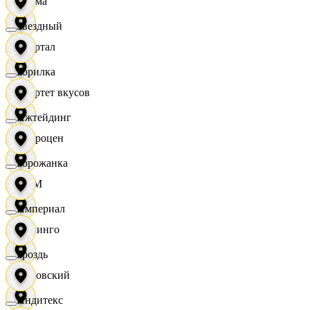
Дисма
Звездный
Квартал
Горилка
Квартет вкусов
Ижтейдинг
Доброцен
Горожанка
ДОМ
Империал
Доминго
Гроздь
Кировский
Индитекс