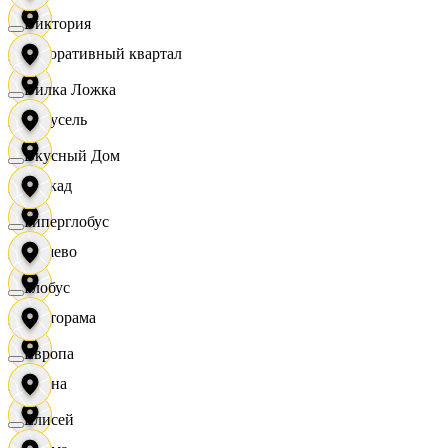
Виктория
Декоративный квартал
Вилка Ложка
Карусель
Вкусный Дом
Каскад
Гиперглобус
Дёшево
Глобус
Касторама
Европа
Диана
Елисей