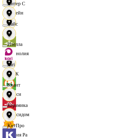
Интер С
Лорейн
Вайс
Луч
Ителла
Магнолия
kari
МАК
Квант
Макси
Керамика
Максидом
КитПро
Мария Ра