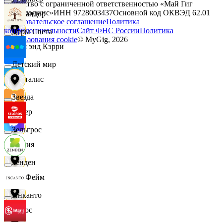
Общество с ограниченной ответственностью «Май Гиг
Технолоджис»
ИНН
9728003437
Основной код ОКВЭД
62.01
Командор
Пользовательское соглашение
Политика
конфиденциальности
Сайт ФНС России
Политика
Дары Света
использования cookie
© MyGig,
2026
Кэш энд Кэрри
Детский мир
Лакталис
Звезда
Левер
Зельгрос
Линия
Зенден
ЛисФейм
Инканто
Логос