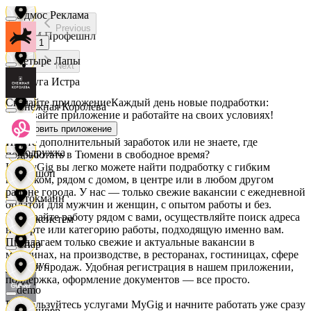
Эдмос Реклама
Previous
АСМ Профешнл
1
Четыре Лапы
Next
Белуга Истра
Скачайте приложение
Каждый день новые подработки:
Снежная Королева
скачивайте приложение и работайте на своих условиях!
Вайнер
Установить приложение
Ищете дополнительный заработок или не знаете, где
Подружка
подработать в Тюмени в свободное время?
На MyGig вы легко можете найти подработку с гибким
Ваншоп
графиком, рядом с домом, в центре или в любом другом
районе города. У нас — только свежие вакансии с ежедневной
Стокманн
оплатой для мужчин и женщин, с опытом работы и без.
Выбирайте работу рядом с вами, осуществляйте поиск адреса
Ворксистем
на карте или категорию работы, подходящую именно вам.
Предлагаем только свежие и актуальные вакансии в
Cпар
магазинах, на производстве, в ресторанах, гостиницах, сфере
Гелиус
услуг и продаж. Удобная регистрация в нашем приложении,
поддержка, оформление документов — все просто.
demo
Воспользуйтесь услугами MyGig и начните работать уже сразу
Гулливер