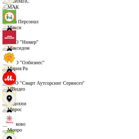
ОЛИМПС
МАК
Ваш Персонал
Макси
ООО "Нимер"
Максидом
ООО "Олбизнес"
Мария Ра
ООО "Смарт Аутсорсинг Сервисез"
МВидео
Отдохни
Мирос
Очаково
Монро