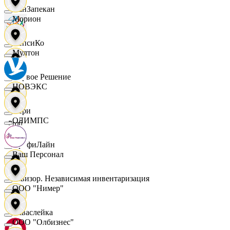
ПанЗапекан
Морион
ПепсиКо
Мултон
Первое Решение
НОВЭКС
Пери
ОЛИМПС
ПрофиЛайн
Ваш Персонал
Ревизор. Независимая инвентаризация
ООО "Нимер"
Саваслейка
ООО "Олбизнес"