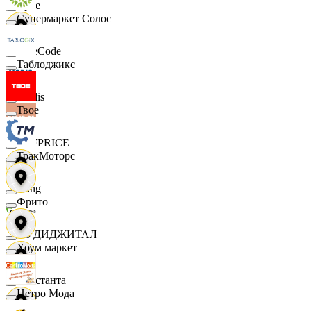
Ярче
Супермаркет Солос
FaceCode
Таблоджикс
Modis
Твое
OFFPRICE
ТракМоторс
string
Фрито
X5 ДИДЖИТАЛ
Хоум маркет
Константа
Цетро Мода