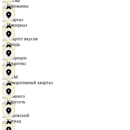
Дисма
Горожанка
Квартал
Империал
Квартет вкусов
Гроздь
Доброцен
Индитекс
ДОМ
Декоративный квартал
Доминго
Карусель
Кировский
Каскад