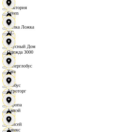
Виктория
Seven
Вилка Ложка
XC
Вкусный Дом
Одежда 3000
Гиперглобус
Zara
Глобус
Агроторг
Европа
Амвэй
Елисей
Аникс