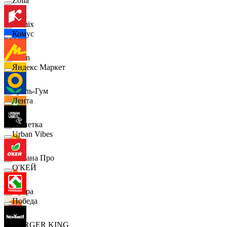
Zolla
Demix
Комус
Ozon
Яндекс Маркет
Бубль-Гум
Лента
Монетка
Urban Vibes
Лемана Про
О'КЕЙ
7 утра
Победа
BURGER KING