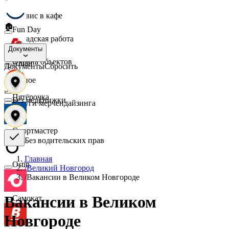
☕
Сервис в кафе
🏚️
Fun Day
Складская работа
🛡️
Документы
Охрана объектов
Ашан
Документы
Сбросить
🔎
Разное
📈
Пятёрочка
Без медкнижки
Услуги мерчендайзинга
Спортмастер
Без водительских прав
Главная
Ostin
/
Великий Новгород
/
Вакансии в Великом Новгороде
Вакансии в Великом
Самокат
Новгороде