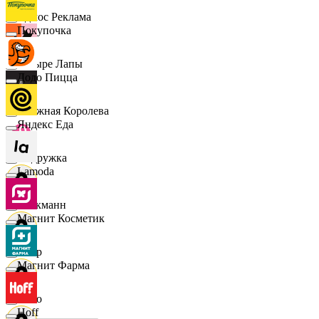
Эдмос Реклама
Покупочка
Четыре Лапы
Додо Пицца
Снежная Королева
Яндекс Еда
Подружка
Lamoda
Стокманн
Магнит Косметик
Cпар
Магнит Фарма
demo
Hoff