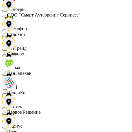
Самбери
ООО "Смарт Аутсорсинг Сервисез"
Светофор
Отдохни
СетТрейд
Очаково
Сигма
ПанЗапекан
СИН
ПепсиКо
Синтек
Первое Решение
Сириус
Пери