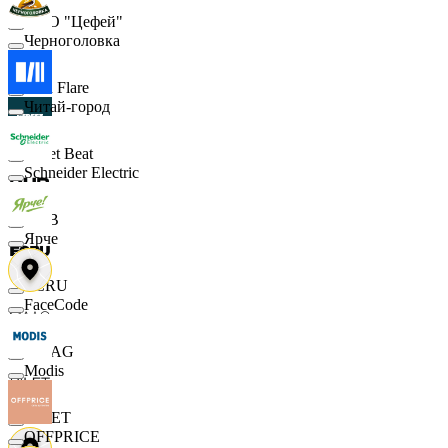
ООО "Цефей"
Черноголовка
Finn Flare
Читай-город
Street Beat
Schneider Electric
DUB
Ярче
ECRU
FaceCode
MAAG
Modis
VILET
OFFPRICE