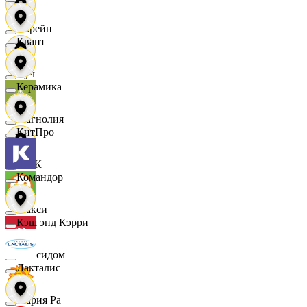
Лорейн
Квант
Луч
Керамика
Магнолия
КитПро
МАК
Командор
Макси
Кэш энд Кэрри
Максидом
Лакталис
Мария Ра