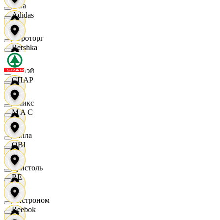
Zara
Adidas
Агроторг
Bershka
Амвэй
СПАР
Аникс
M A C
Билла
OBI
Бристоль
RE
Быстроном
Reebok