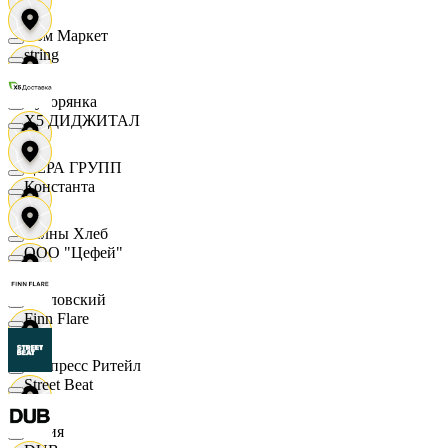
Хом Маркет
string
Хуторянка
X5 ДИДЖИТАЛ
ЦЕРА ГРУПП
Константа
Челны Хлеб
ООО "Цефей"
Чкаловский
Finn Flare
Экспресс Ритейл
Street Beat
Юлия