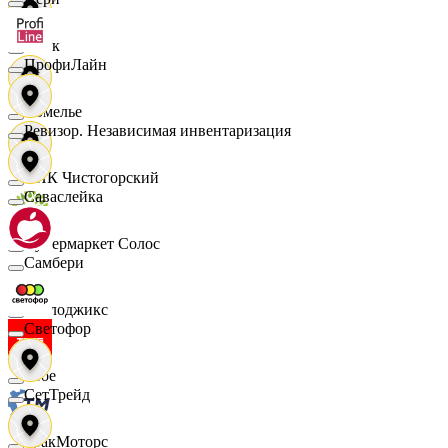
Смак
ПрофиЛайн
Сомелье
Ревизор. Независимая инвентаризация
СПК Чистогорский
Саваслейка
Супермаркет Солос
Самбери
Таблоджикс
Светофор
Твое
СетТрейд
ТракМоторс