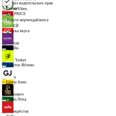
Без водительских прав
🔎
Разное
Urban Vibes
📈
FIX PRICE
Услуги мерчендайзинга
О'КЕЙ
Азбука вкуса
Победа
Familia
New Yorker
Золотое Яблоко
Metro
Gloria Jeans
Петрович
Сима-Ленд
Перекрёсток