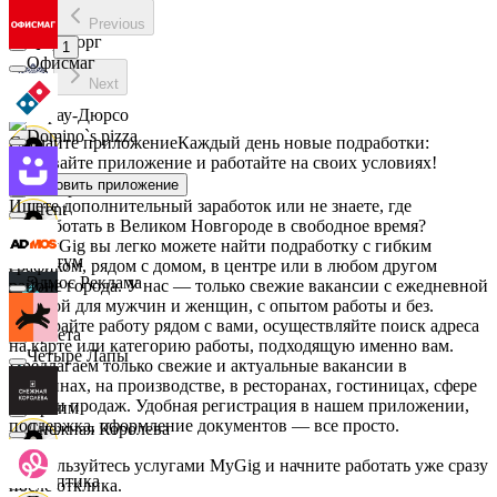
Previous
Мираторг
1
Офисмаг
Next
Абрау-Дюрсо
Domino`s pizza
Скачайте приложение
Каждый день новые подработки:
скачивайте приложение и работайте на своих условиях!
Установить приложение
Авиор
Ищете дополнительный заработок или не знаете, где
Urent
подработать в Великом Новгороде в свободное время?
На MyGig вы легко можете найти подработку с гибким
Альтум
графиком, рядом с домом, в центре или в любом другом
Эдмос Реклама
районе города. У нас — только свежие вакансии с ежедневной
оплатой для мужчин и женщин, с опытом работы и без.
Выбирайте работу рядом с вами, осуществляйте поиск адреса
Аркета
на карте или категорию работы, подходящую именно вам.
Четыре Лапы
Предлагаем только свежие и актуальные вакансии в
магазинах, на производстве, в ресторанах, гостиницах, сфере
услуг и продаж. Удобная регистрация в нашем приложении,
Архим
поддержка, оформление документов — все просто.
Снежная Королева
Воспользуйтесь услугами MyGig и начните работать уже сразу
Асептика
после отклика.