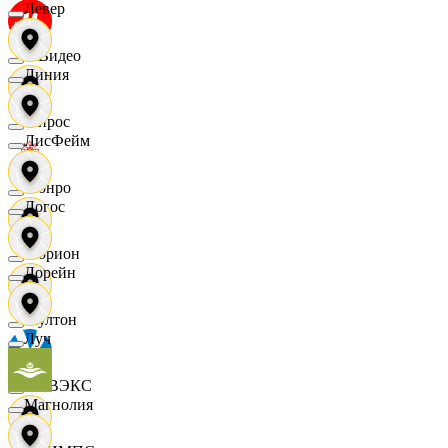
Левер
МВидео
Линия
Мирос
ЛисФейм
Монро
Логос
Морион
Лорейн
Мултон
Луч
НОВЭКС
Магнолия