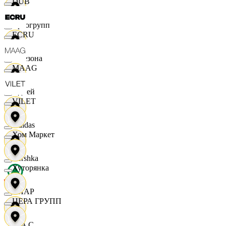
DUB
Яркогрупп
ECRU
4 Сезона
MAAG
7 дней
VILET
Adidas
Хом Маркет
Bershka
Хуторянка
СПАР
ЦЕРА ГРУПП
M A C