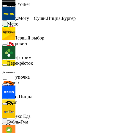
New Yorker
Хочу.Могу – Суши.Пицца.Бургер
Metro
B1 Первый выбор
Петрович
Гольфстрим
Перекрёсток
Покупочка
Demix
Додо Пицца
Ozon
Яндекс Еда
Бубль-Гум