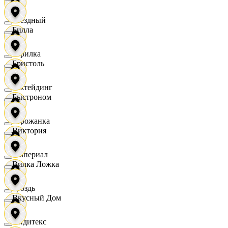
Звездный
Билла
Горилка
Бристоль
Ижтейдинг
Быстроном
Горожанка
Виктория
Империал
Вилка Ложка
Гроздь
Вкусный Дом
Индитекс