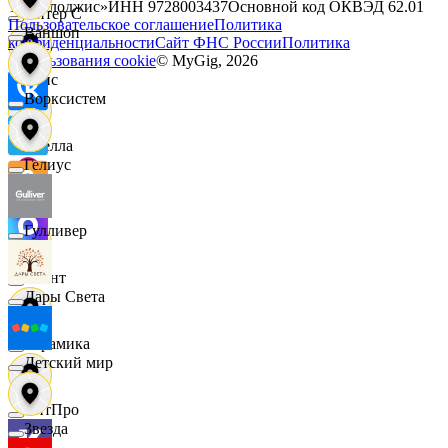
Технолоджис»
ИНН
9728003437
Основной код ОКВЭД
62.01
Интер С
Пользовательское соглашение
Политика
Ваншоп
конфиденциальности
Сайт ФНС России
Политика
использования cookie
© MyGig,
2026
Вайс
Ворксистем
Ителла
Гелиус
kari
Гулливер
Квант
Дары Света
Керамика
Детский мир
КитПро
Звезда