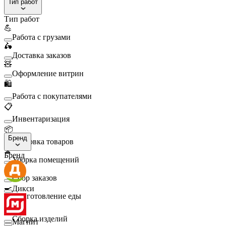
Тип работ
Тип работ
💪
Работа с грузами
🛵
Доставка заказов
🧸
Оформление витрин
🛍️
Работа с покупателями
📋
Инвентаризация
📦
Бренд
Упаковка товаров
🧹
Бренд
Уборка помещений
🛒
Сбор заказов
🍳
Дикси
Приготовление еды
🛠️
Сборка изделий
Магнит