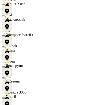
Челны Хлеб
OBI
Чкаловский
RE
Экспресс Ритейл
Reebok
Юлия
Seven
Яркогрупп
XC
4 Сезона
Одежда 3000
7 дней