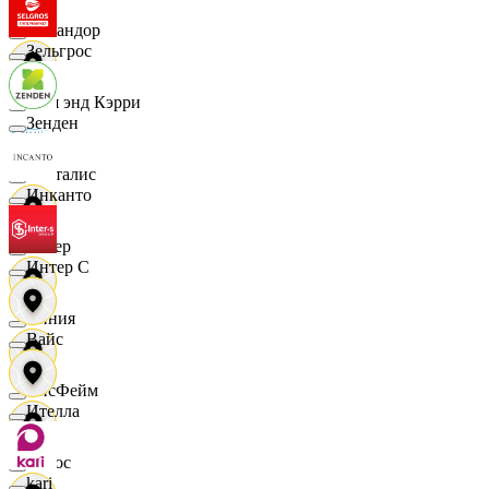
Командор
Зельгрос
Кэш энд Кэрри
Зенден
Лакталис
Инканто
Левер
Интер С
Линия
Вайс
ЛисФейм
Ителла
Логос
kari