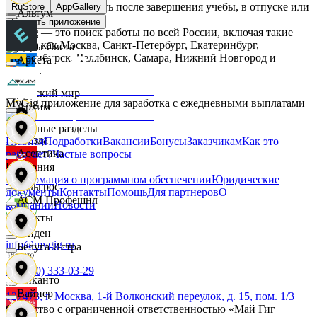
Начните зарабатывать после завершения учебы, в отпуске или
RuStore
AppGallery
Альтум
в выходные.
Скачать приложение
MyGig — это поиск работы по всей России, включая такие
города как Москва, Санкт-Петербург, Екатеринбург,
Дары Света
Новосибирск, Челябинск, Самара, Нижний Новгород и
Аркета
другие.
Детский мир
MyGig приложение для заработка с ежедневными выплатами
Архим
Основные разделы
Звезда
Главная
Подработки
Вакансии
Бонусы
Заказчикам
Как это
Асептика
работает?
Частые вопросы
Компания
Информация о программном обеспечении
Юридические
Зельгрос
документы
Контакты
Помощь
Для партнеров
О
АСМ Профешнл
компании
Новости
Контакты
Зенден
info@mygig.ru
Белуга Истра
+8 (800) 333-03-29
Инканто
Вайнер
127473, г. Москва, 1-й Волконский переулок, д. 15, пом. 1/3
Общество с ограниченной ответственностью «Май Гиг