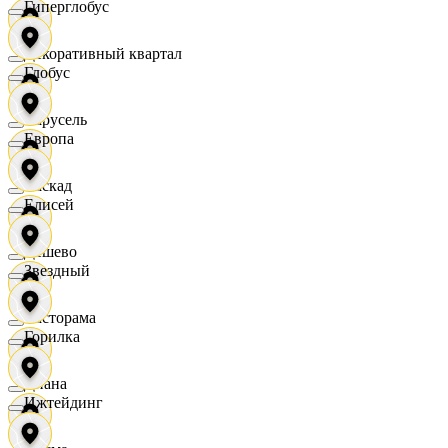
Гиперглобус
Декоративный квартал
Глобус
Карусель
Европа
Каскад
Елисей
Дёшево
Звездный
Касторама
Горилка
Диана
Ижтейдинг