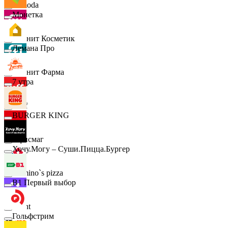
Lamoda
Монетка
Магнит Косметик
Лемана Про
Магнит Фарма
7 утра
Hoff
BURGER KING
Офисмаг
Хочу.Могу – Суши.Пицца.Бургер
Domino`s pizza
B1 Первый выбор
Urent
Гольфстрим