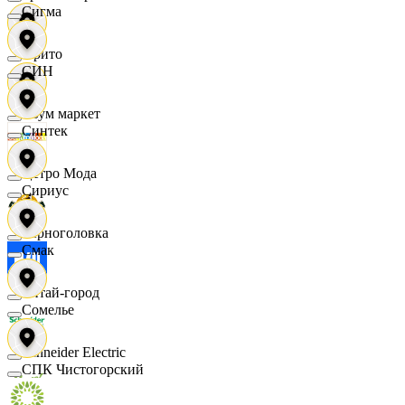
Сигма
Фрито
СИН
Хоум маркет
Синтек
Цетро Мода
Сириус
Черноголовка
Смак
Читай-город
Сомелье
Schneider Electric
СПК Чистогорский