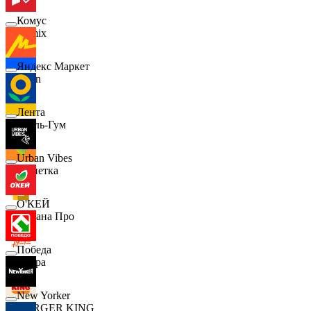
Комус
Demix
Яндекс Маркет
Ozon
Лента
Бубль-Гум
Urban Vibes
Монетка
О'КЕЙ
Лемана Про
Победа
7 утра
New Yorker
BURGER KING