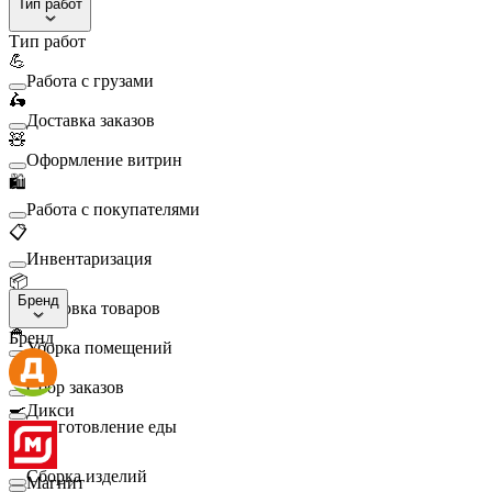
Тип работ
Тип работ
💪
Работа с грузами
🛵
Доставка заказов
🧸
Оформление витрин
🛍️
Работа с покупателями
📋
Инвентаризация
📦
Бренд
Упаковка товаров
🧹
Бренд
Уборка помещений
🛒
Сбор заказов
🍳
Дикси
Приготовление еды
🛠️
Сборка изделий
Магнит