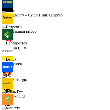
Metro
Хочу.Могу – Суши.Пицца.Бургер
Петрович
B1 Первый выбор
Перекрёсток
Гольфстрим
Demix
Покупочка
Ozon
Додо Пицца
Бубль-Гум
Яндекс Еда
Монетка