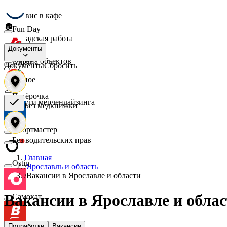
☕
Сервис в кафе
🏚️
Fun Day
Складская работа
🛡️
Документы
Охрана объектов
Ашан
Документы
Сбросить
🔎
Разное
📈
Пятёрочка
Услуги мерчендайзинга
Без медкнижки
Спортмастер
Без водительских прав
Главная
Ostin
/
Ярославль и область
/
Вакансии в Ярославле и области
Вакансии в Ярославле и обла
Самокат
Подработки
Вакансии