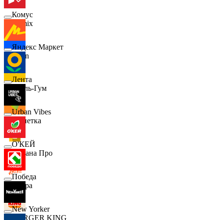
Комус
Demix
Яндекс Маркет
Ozon
Лента
Бубль-Гум
Urban Vibes
Монетка
О'КЕЙ
Лемана Про
Победа
7 утра
New Yorker
BURGER KING