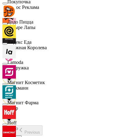
Покупочка
Эдмос Реклама
Додо Пицца
Четыре Лапы
Яндекс Еда
Снежная Королева
Lamoda
Подружка
Магнит Косметик
Стокманн
Магнит Фарма
Cпар
Hoff
demo
Previous