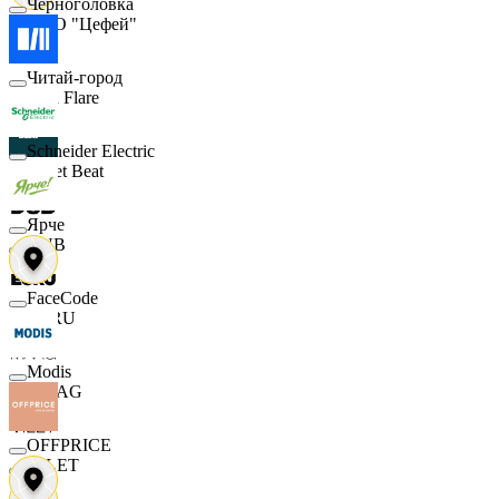
Черноголовка
ООО "Цефей"
Читай-город
Finn Flare
Schneider Electric
Street Beat
Ярче
DUB
FaceCode
ECRU
Modis
MAAG
OFFPRICE
VILET