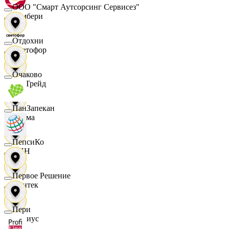
ООО "Смарт Аутсорсинг Сервисез"
Самбери
Отдохни
Светофор
Очаково
СетТрейд
ПанЗапекан
Сигма
ПепсиКо
СИН
Первое Решение
Синтек
Пери
Сириус