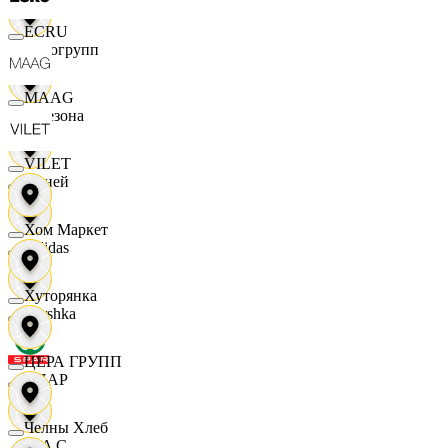
ECRU
Яркогрупп
MAAG
4 Сезона
VILET
7 дней
Хом Маркет
Adidas
Хуторянка
Bershka
ЦЕРА ГРУПП
СПАР
Челны Хлеб
M A C