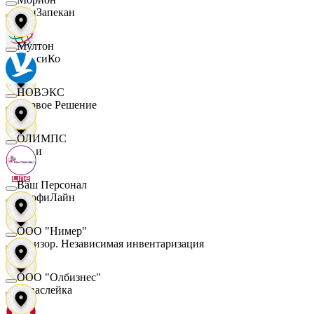
ПанЗапекан
Мултон
ПепсиКо
НОВЭКС
Первое Решение
ОЛИМПС
Пери
Ваш Персонал
ПрофиЛайн
ООО "Нимер"
Ревизор. Независимая инвентаризация
ООО "Олбизнес"
Саваслейка