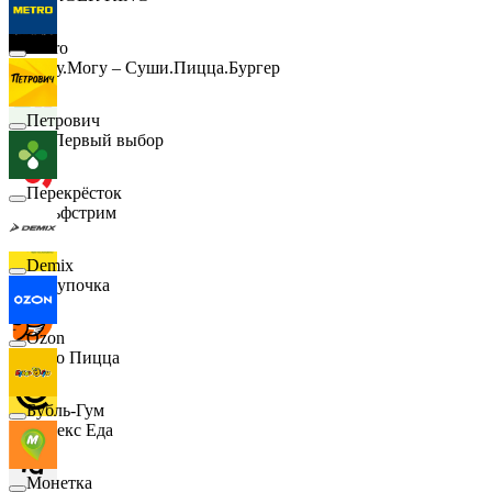
Metro
Хочу.Могу – Суши.Пицца.Бургер
Петрович
B1 Первый выбор
Перекрёсток
Гольфстрим
Demix
Покупочка
Ozon
Додо Пицца
Бубль-Гум
Яндекс Еда
Монетка