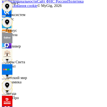
конфиденциальности
Сайт ФНС России
Политика
Интер С
использования cookie
© MyGig,
2026
Ворксистем
Вайс
Гелиус
Ителла
Гулливер
kari
Дары Света
Квант
Детский мир
Керамика
Звезда
КитПро