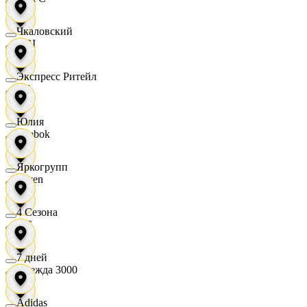
Чкаловский
OBI
Экспресс Ритейл
RE
Юлия
Reebok
Яркогрупп
Seven
4 Сезона
XC
7 дней
Одежда 3000
Adidas