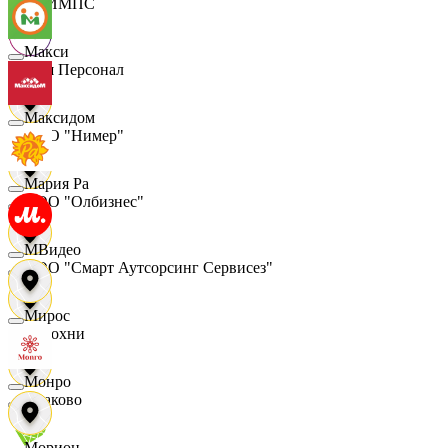
ОЛИМПС
Макси
Ваш Персонал
Максидом
ООО "Нимер"
Мария Ра
ООО "Олбизнес"
МВидео
ООО "Смарт Аутсорсинг Сервисез"
Мирос
Отдохни
Монро
Очаково
Морион