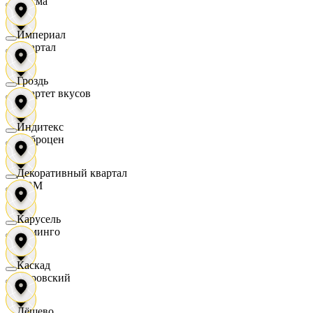
Дисма
Империал
Квартал
Гроздь
Квартет вкусов
Индитекс
Доброцен
Декоративный квартал
ДОМ
Карусель
Доминго
Каскад
Кировский
Дёшево