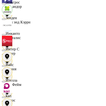
Зельгрос
Командор
Зенден
Кэш энд Кэрри
Инканто
Лакталис
Интер С
Левер
Вайс
Линия
Ителла
ЛисФейм
kari
Логос