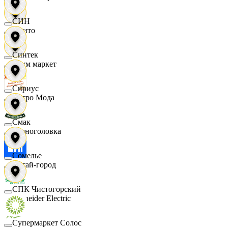
СИН
Фрито
Синтек
Хоум маркет
Сириус
Цетро Мода
Смак
Черноголовка
Сомелье
Читай-город
СПК Чистогорский
Schneider Electric
Супермаркет Солос