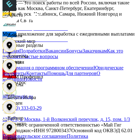
MyGig — это поиск работы по всей России, включая такие
города как Москва, Санкт-Петербург, Екатеринбург,
Новосибирск, Челябинск, Самара, Нижний Новгород и
Аркета
другие.
Дары Света
MyGig приложение для заработка с ежедневными выплатами
Архим
Детский мир
Основные разделы
Главная
Подработки
Вакансии
Бонусы
Заказчикам
Как это
Асептика
работает?
Частые вопросы
Звезда
Компания
Информация о программном обеспечении
Юридические
документы
Контакты
Помощь
Для партнеров
О
АСМ Профешнл
компании
Новости
Зельгрос
Контакты
info@mygig.ru
Белуга Истра
Зенден
+8 (800) 333-03-29
Вайнер
127473, г. Москва, 1-й Волконский переулок, д. 15, пом. 1/3
Инканто
Общество с ограниченной ответственностью «Май Гиг
Технолоджис»
ИНН
9728003437
Основной код ОКВЭД
62.01
Пользовательское соглашение
Политика
Ваншоп