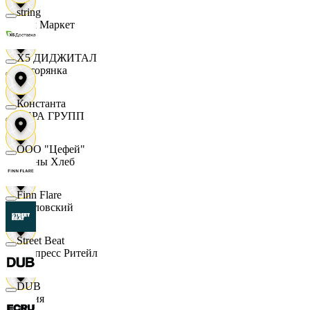
string
Хом Маркет
X5 ДИДЖИТАЛ
Хуторянка
Константа
ЦЕРА ГРУПП
ООО "Цефей"
Челны Хлеб
Finn Flare
Чкаловский
Street Beat
Экспресс Ритейл
DUB
Юлия