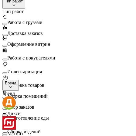
Тип работ
Тип работ
💪
Работа с грузами
🛵
Доставка заказов
🧸
Оформление витрин
🛍️
Работа с покупателями
📋
Инвентаризация
📦
Бренд
Упаковка товаров
🧹
Бренд
Уборка помещений
🛒
Сбор заказов
🍳
Дикси
Приготовление еды
🛠️
Сборка изделий
Магнит