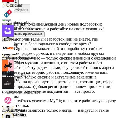
1
Офисмаг
Мираторг
Next
Domino`s pizza
Скачайте приложение
Каждый день новые подработки:
Абрау-Дюрсо
скачивайте приложение и работайте на своих условиях!
Установить приложение
Ищете дополнительный заработок или не знаете, где
Urent
подработать в Зеленодольске в свободное время?
Авиор
На MyGig вы легко можете найти подработку с гибким
графиком, рядом с домом, в центре или в любом другом
Эдмос Реклама
районе города. У нас — только свежие вакансии с ежедневной
Альтум
оплатой для мужчин и женщин, с опытом работы и без.
Выбирайте работу рядом с вами, осуществляйте поиск адреса
на карте или категорию работы, подходящую именно вам.
Четыре Лапы
Предлагаем только свежие и актуальные вакансии в
Аркета
магазинах, на производстве, в ресторанах, гостиницах, сфере
услуг и продаж. Удобная регистрация в нашем приложении,
поддержка, оформление документов — все просто.
Снежная Королева
Архим
Воспользуйтесь услугами MyGig и начните работать уже сразу
после отклика.
Подружка
А если нужна занятость только иногда — найдутся и такие
Асептика
предложения.