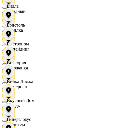
Билла
Звездный
Бристоль
Горилка
Быстроном
Ижтейдинг
Виктория
Горожанка
Вилка Ложка
Империал
Вкусный Дом
Гроздь
Гиперглобус
Индитекс