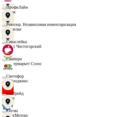
ПрофиЛайн
Смак
Ревизор. Независимая инвентаризация
Сомелье
Саваслейка
СПК Чистогорский
Самбери
Супермаркет Солос
Светофор
Таблоджикс
СетТрейд
Твое
Сигма
ТракМоторс