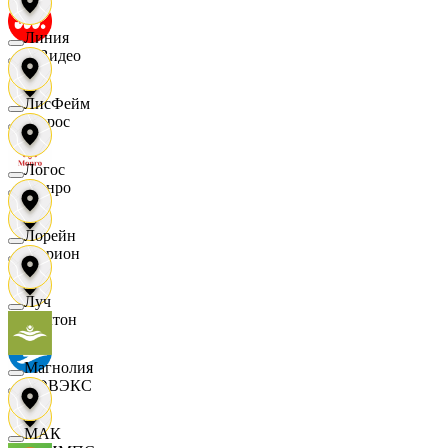
Линия
МВидео
ЛисФейм
Мирос
Логос
Монро
Лорейн
Морион
Луч
Мултон
Магнолия
НОВЭКС
МАК