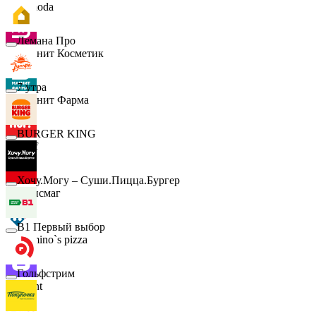
Lamoda
Лемана Про
Магнит Косметик
7 утра
Магнит Фарма
BURGER KING
Hoff
Хочу.Могу – Суши.Пицца.Бургер
Офисмаг
B1 Первый выбор
Domino`s pizza
Гольфстрим
Urent