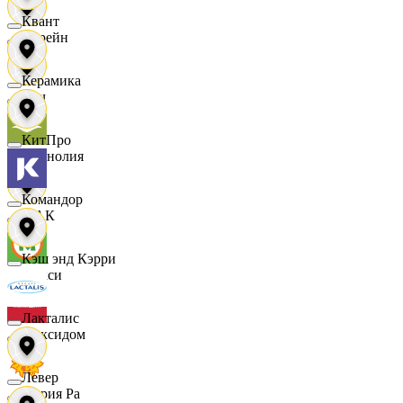
Квант
Лорейн
Керамика
Луч
КитПро
Магнолия
Командор
МАК
Кэш энд Кэрри
Макси
Лакталис
Максидом
Левер
Мария Ра