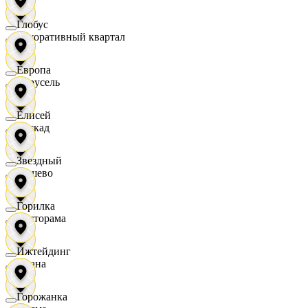
Глобус
Декоративный квартал
Европа
Карусель
Елисей
Каскад
Звездный
Дёшево
Горилка
Касторама
Ижтейдинг
Диана
Горожанка