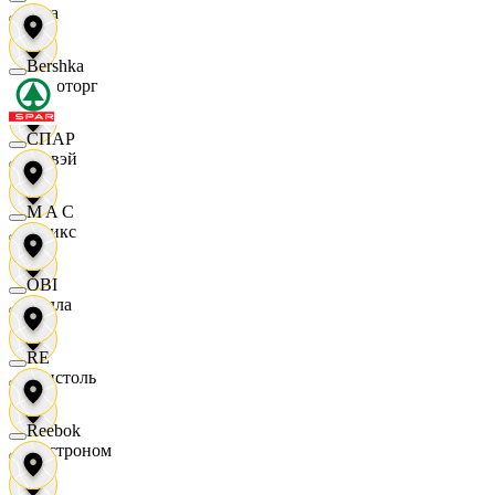
Zara
Bershka
Агроторг
СПАР
Амвэй
M A C
Аникс
OBI
Билла
RE
Бристоль
Reebok
Быстроном