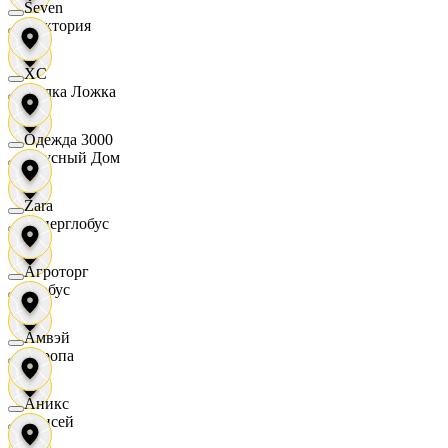
Seven
Виктория
XC
Вилка Ложка
Одежда 3000
Вкусный Дом
Zara
Гиперглобус
Агроторг
Глобус
Амвэй
Европа
Аникс
Елисей