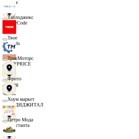
Ярче
Таблоджикс
FaceCode
Твое
Modis
ТракМоторс
OFFPRICE
Фрито
string
Хоум маркет
X5 ДИДЖИТАЛ
Цетро Мода
Константа