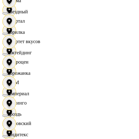
Дисма
Звездный
Квартал
Горилка
Квартет вкусов
Ижтейдинг
Доброцен
Горожанка
ДОМ
Империал
Доминго
Гроздь
Кировский
Индитекс