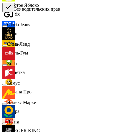
Золотое Яблоко
Без водительских прав
Demix
Gloria Jeans
Ozon
Сима-Ленд
Бубль-Гум
Zolla
Монетка
Комус
Лемана Про
Яндекс Маркет
7 утра
Лента
BURGER KING