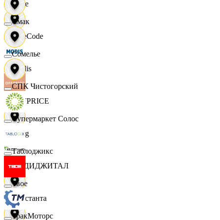
Ярче
Смак
FaceCode
Сомелье
Modis
СПК Чистогорский
OFFPRICE
Супермаркет Солос
string
Таблоджикс
X5 ДИДЖИТАЛ
Твое
Константа
ТракМоторс