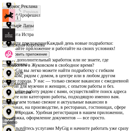
Эдмос Реклама
Previous
АСМ Профешнл
1
Четыре Лапы
Next
Белуга Истра
Скачайте приложение
Каждый день новые подработки:
Снежная Королева
скачивайте приложение и работайте на своих условиях!
Вайнер
Установить приложение
Ищете дополнительный заработок или не знаете, где
Подружка
подработать в Жуковском в свободное время?
На MyGig вы легко можете найти подработку с гибким
Ваншоп
графиком, рядом с домом, в центре или в любом другом
районе города. У нас — только свежие вакансии с ежедневной
Стокманн
оплатой для мужчин и женщин, с опытом работы и без.
Выбирайте работу рядом с вами, осуществляйте поиск адреса
Ворксистем
на карте или категорию работы, подходящую именно вам.
Предлагаем только свежие и актуальные вакансии в
Cпар
магазинах, на производстве, в ресторанах, гостиницах, сфере
Гелиус
услуг и продаж. Удобная регистрация в нашем приложении,
поддержка, оформление документов — все просто.
demo
Воспользуйтесь услугами MyGig и начните работать уже сразу
Гулливер