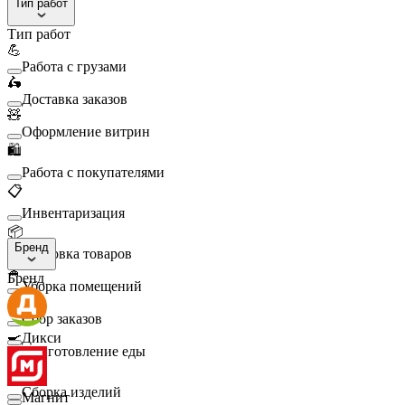
Тип работ
Тип работ
💪
Работа с грузами
🛵
Доставка заказов
🧸
Оформление витрин
🛍️
Работа с покупателями
📋
Инвентаризация
📦
Бренд
Упаковка товаров
🧹
Бренд
Уборка помещений
🛒
Сбор заказов
🍳
Дикси
Приготовление еды
🛠️
Сборка изделий
Магнит