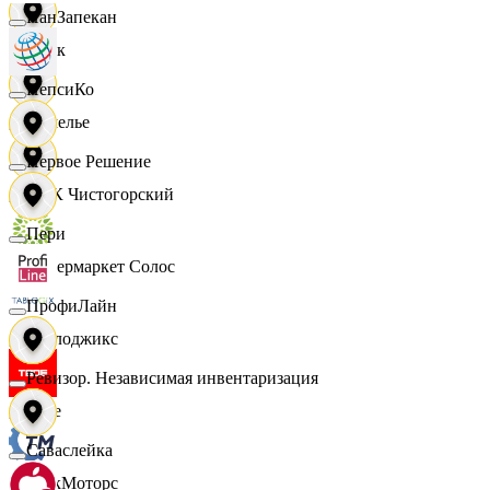
ПанЗапекан
Смак
ПепсиКо
Сомелье
Первое Решение
СПК Чистогорский
Пери
Супермаркет Солос
ПрофиЛайн
Таблоджикс
Ревизор. Независимая инвентаризация
Твое
Саваслейка
ТракМоторс