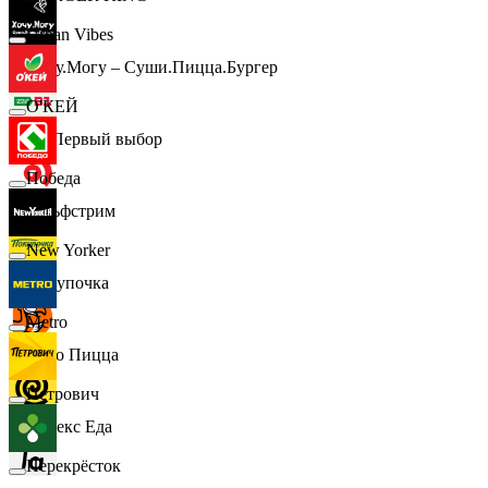
Urban Vibes
Хочу.Могу – Суши.Пицца.Бургер
О'КЕЙ
B1 Первый выбор
Победа
Гольфстрим
New Yorker
Покупочка
Metro
Додо Пицца
Петрович
Яндекс Еда
Перекрёсток