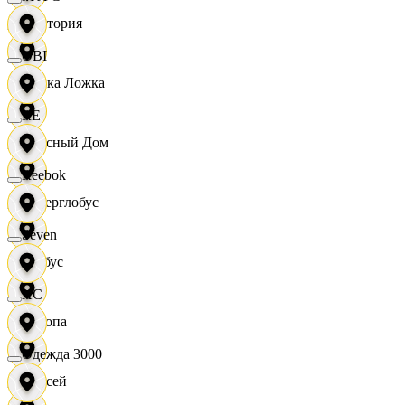
Виктория
OBI
Вилка Ложка
RE
Вкусный Дом
Reebok
Гиперглобус
Seven
Глобус
XC
Европа
Одежда 3000
Елисей