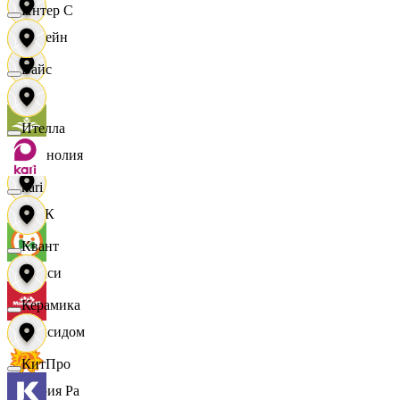
Интер С
Лорейн
Вайс
Луч
Ителла
Магнолия
kari
МАК
Квант
Макси
Керамика
Максидом
КитПро
Мария Ра