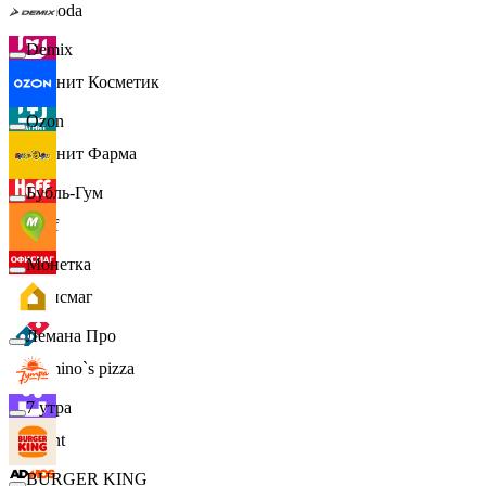
Lamoda
Demix
Магнит Косметик
Ozon
Магнит Фарма
Бубль-Гум
Hoff
Монетка
Офисмаг
Лемана Про
Domino`s pizza
7 утра
Urent
BURGER KING