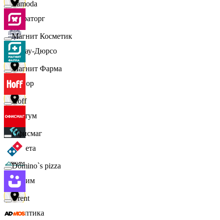
Lamoda
Мираторг
Магнит Косметик
Абрау-Дюрсо
Магнит Фарма
Авиор
Hoff
Альтум
Офисмаг
Аркета
Domino`s pizza
Архим
Urent
Асептика