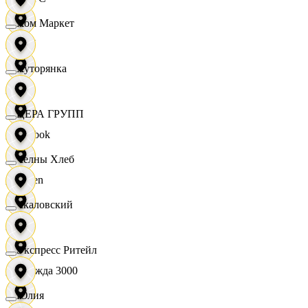
Хом Маркет
OBI
Хуторянка
RE
ЦЕРА ГРУПП
Reebok
Челны Хлеб
Seven
Чкаловский
XC
Экспресс Ритейл
Одежда 3000
Юлия