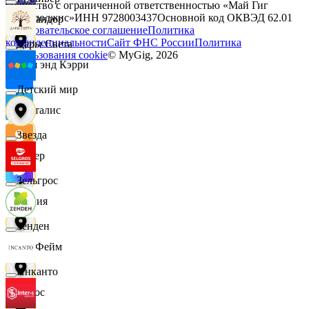
Общество с ограниченной ответственностью «Май Гиг
Технолоджис»
ИНН
9728003437
Основной код ОКВЭД
62.01
Командор
Пользовательское соглашение
Политика
конфиденциальности
Сайт ФНС России
Политика
Дары Света
использования cookie
© MyGig,
2026
Кэш энд Кэрри
Детский мир
Лакталис
Звезда
Левер
Зельгрос
Линия
Зенден
ЛисФейм
Инканто
Логос