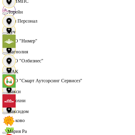
ОЛИМПС
Лорейн
Ваш Персонал
Луч
ООО "Нимер"
Магнолия
ООО "Олбизнес"
МАК
ООО "Смарт Аутсорсинг Сервисез"
Макси
Отдохни
Максидом
Очаково
Мария Ра