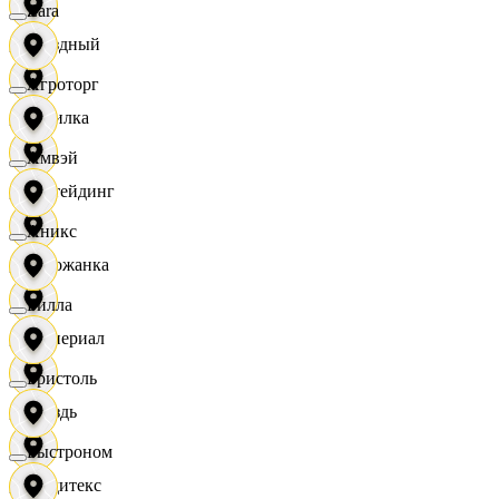
Zara
Звездный
Агроторг
Горилка
Амвэй
Ижтейдинг
Аникс
Горожанка
Билла
Империал
Бристоль
Гроздь
Быстроном
Индитекс