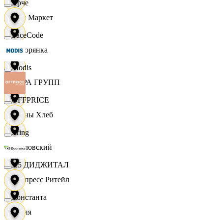
Ярче
Хом Маркет
FaceCode
Хуторянка
Modis
ЦЕРА ГРУПП
OFFPRICE
Челны Хлеб
string
Чкаловский
X5 ДИДЖИТАЛ
Экспресс Ритейл
Константа
Юлия