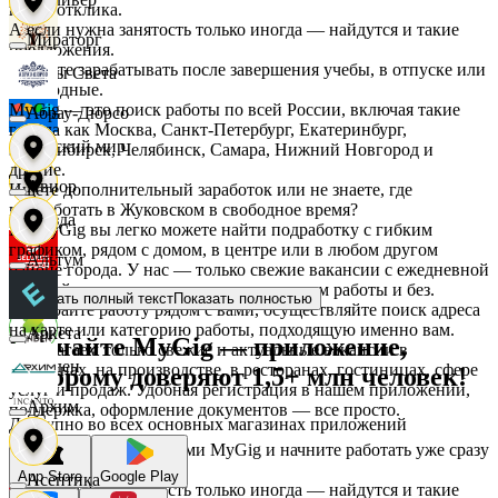
после отклика.
А если нужна занятость только иногда — найдутся и такие
Мираторг
предложения.
Начните зарабатывать после завершения учебы, в отпуске или
Дары Света
в выходные.
MyGig — это поиск работы по всей России, включая такие
Абрау-Дюрсо
города как Москва, Санкт-Петербург, Екатеринбург,
Детский мир
Новосибирск, Челябинск, Самара, Нижний Новгород и
другие.
Авиор
Ищете дополнительный заработок или не знаете, где
подработать в Жуковском в свободное время?
Звезда
На MyGig вы легко можете найти подработку с гибким
графиком, рядом с домом, в центре или в любом другом
Альтум
районе города. У нас — только свежие вакансии с ежедневной
оплатой для мужчин и женщин, с опытом работы и без.
Зельгрос
Показать полный текст
Показать полностью
Выбирайте работу рядом с вами, осуществляйте поиск адреса
на карте или категорию работы, подходящую именно вам.
Аркета
Скачайте MyGig — приложение,
Предлагаем только свежие и актуальные вакансии в
Зенден
магазинах, на производстве, в ресторанах, гостиницах, сфере
которому доверяют 1,5+ млн человек!
услуг и продаж. Удобная регистрация в нашем приложении,
Архим
поддержка, оформление документов — все просто.
Доступно во всех основных магазинах приложений
Инканто
Воспользуйтесь услугами MyGig и начните работать уже сразу
после отклика.
App Store
Google Play
Асептика
А если нужна занятость только иногда — найдутся и такие