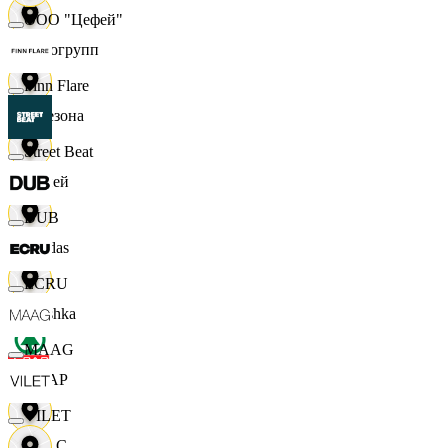
ООО "Цефей"
Яркогрупп
Finn Flare
4 Сезона
Street Beat
7 дней
DUB
Adidas
ECRU
Bershka
MAAG
СПАР
VILET
M A C