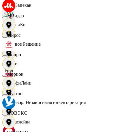
ПанЗапекан
МВидео
ПепсиКо
Мирос
Первое Решение
Монро
Пери
Морион
ПрофиЛайн
Мултон
Ревизор. Независимая инвентаризация
НОВЭКС
Саваслейка