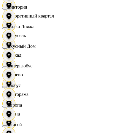
Виктория
Декоративный квартал
Вилка Ложка
Карусель
Вкусный Дом
Каскад
Гиперглобус
Дёшево
Глобус
Касторама
Европа
Диана
Елисей