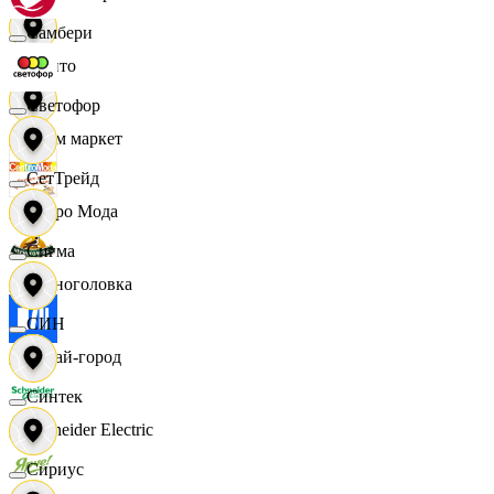
Самбери
Фрито
Светофор
Хоум маркет
СетТрейд
Цетро Мода
Сигма
Черноголовка
СИН
Читай-город
Синтек
Schneider Electric
Сириус