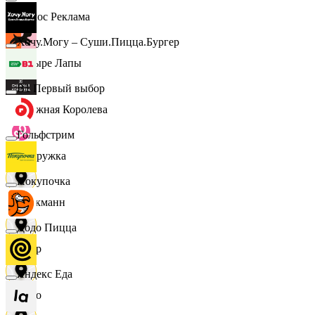
Эдмос Реклама
Хочу.Могу – Суши.Пицца.Бургер
Четыре Лапы
B1 Первый выбор
Снежная Королева
Гольфстрим
Подружка
Покупочка
Стокманн
Додо Пицца
Cпар
Яндекс Еда
demo