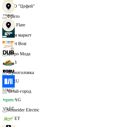
ООО "Цефей"
Фрито
Finn Flare
Хоум маркет
Street Beat
Цетро Мода
DUB
Черноголовка
ECRU
Читай-город
MAAG
Schneider Electric
VILET