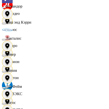
Командор
МВидео
Кэш энд Кэрри
Мирос
Лакталис
Монро
Левер
Морион
Линия
Мултон
ЛисФейм
НОВЭКС
Логос