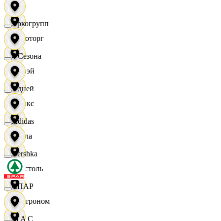
Zara
Яркогрупп
Агроторг
4 Сезона
Амвэй
7 дней
Аникс
Adidas
Билла
Bershka
Бристоль
СПАР
Быстроном
M A C