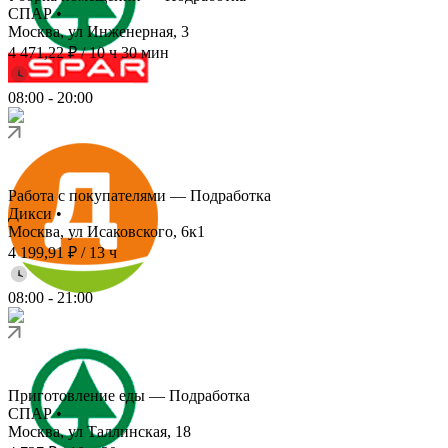
СПАР
•
Москва, ул Инженерная, 3
4 471,22 ₽
/
10 ч 30 мин
08:00
-
20:00
Работа с покупателями — Подработка
Дикси
•
Москва, ул Исаковского, 6к1
4 199,91 ₽
/
13 ч
08:00
-
21:00
Приготовление еды — Подработка
СПАР
•
Москва, ул Таллинская, 18