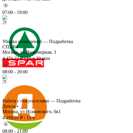
07:00
-
19:00
Уборка помещений — Подработка
СПАР
•
Москва, ул Инженерная, 3
4 471,22 ₽
/
10 ч 30 мин
08:00
-
20:00
Работа с покупателями — Подработка
Дикси
•
Москва, ул Исаковского, 6к1
4 199,91 ₽
/
13 ч
08:00
-
21:00