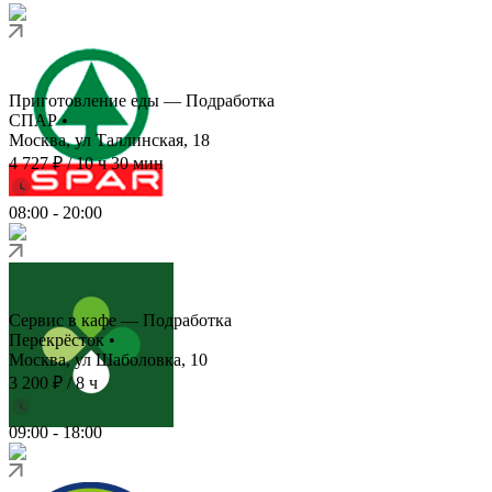
Приготовление еды — Подработка
СПАР
•
Москва, ул Таллинская, 18
4 727 ₽
/
10 ч 30 мин
08:00
-
20:00
Сервис в кафе — Подработка
Перекрёсток
•
Москва, ул Шаболовка, 10
3 200 ₽
/
8 ч
09:00
-
18:00