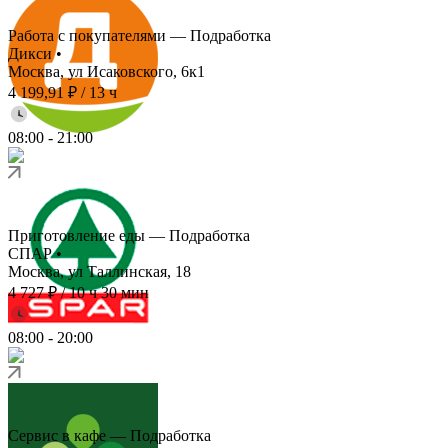
Работа с покупателями — Подработка
Дикси
•
Москва, ул Исаковского, 6к1
4 199,91 ₽
/
13 ч
08:00
-
21:00
Приготовление еды — Подработка
СПАР
•
Москва, ул Таллинская, 18
4 727 ₽
/
10 ч 30 мин
08:00
-
20:00
Сервис в кафе — Подработка