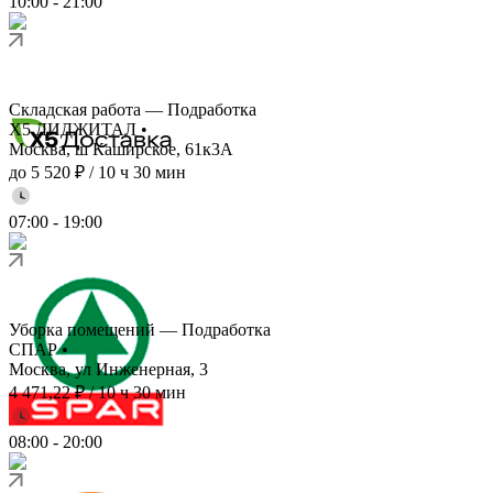
10:00
-
21:00
Складская работа — Подработка
X5 ДИДЖИТАЛ
•
Москва, ш Каширское, 61к3А
до 5 520 ₽
/
10 ч 30 мин
07:00
-
19:00
Уборка помещений — Подработка
СПАР
•
Москва, ул Инженерная, 3
4 471,22 ₽
/
10 ч 30 мин
08:00
-
20:00