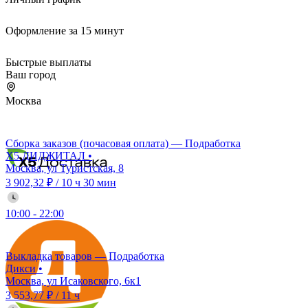
Оформление за 15 минут
Быстрые выплаты
Ваш город
Москва
Сборка заказов (почасовая оплата) — Подработка
X5 ДИДЖИТАЛ
•
Москва, ул Туристская, 8
3 902,32 ₽
/
10 ч 30 мин
10:00
-
22:00
Выкладка товаров — Подработка
Дикси
•
Москва, ул Исаковского, 6к1
3 553,77 ₽
/
11 ч