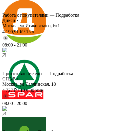
Работа с покупателями — Подработка
Дикси
•
Москва, ул Исаковского, 6к1
4 199,91 ₽
/
13 ч
08:00
-
21:00
Приготовление еды — Подработка
СПАР
•
Москва, ул Таллинская, 18
4 727 ₽
/
10 ч 30 мин
08:00
-
20:00