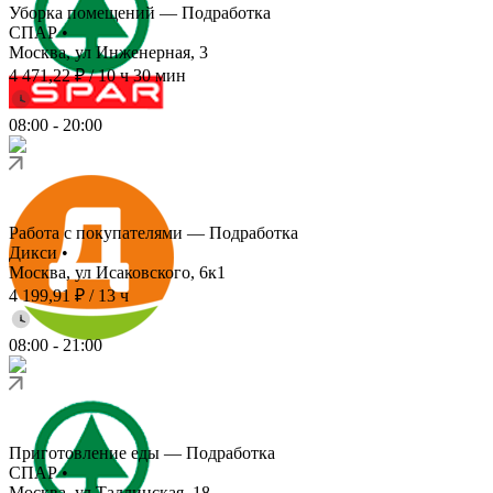
Уборка помещений — Подработка
СПАР
•
Москва, ул Инженерная, 3
4 471,22 ₽
/
10 ч 30 мин
08:00
-
20:00
Работа с покупателями — Подработка
Дикси
•
Москва, ул Исаковского, 6к1
4 199,91 ₽
/
13 ч
08:00
-
21:00
Приготовление еды — Подработка
СПАР
•
Москва, ул Таллинская, 18