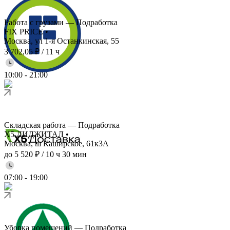
Работа с грузами — Подработка
FIX PRICE
•
Москва, ул 1-я Останкинская, 55
3 702,05 ₽
/
11 ч
10:00
-
21:00
Складская работа — Подработка
X5 ДИДЖИТАЛ
•
Москва, ш Каширское, 61к3А
до 5 520 ₽
/
10 ч 30 мин
07:00
-
19:00
Уборка помещений — Подработка