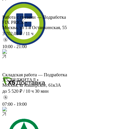
Работа с грузами — Подработка
FIX PRICE
•
Москва, ул 1-я Останкинская, 55
3 702,05 ₽
/
11 ч
10:00
-
21:00
Складская работа — Подработка
X5 ДИДЖИТАЛ
•
Москва, ш Каширское, 61к3А
до 5 520 ₽
/
10 ч 30 мин
07:00
-
19:00