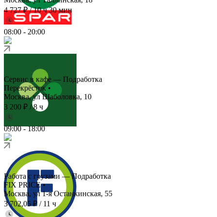
4 727 ₽
/
10 ч 30 мин
08:00
-
20:00
Сервис в кафе — Подработка
Перекрёсток
•
Москва, ул Шаболовка, 10
3 200 ₽
/
8 ч
09:00
-
18:00
Работа с грузами — Подработка
FIX PRICE
•
Москва, ул 1-я Останкинская, 55
3 702,05 ₽
/
11 ч