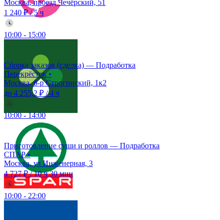
Москва, проезд Чечёрский, 51
1 240 ₽
/
5 ч
10:00
-
15:00
Сборка заказов (сделка) — Подработка
Перекрёсток
•
Москва, б-р Строгинский, 1к2
до 4 255,2 ₽
/
4 ч
10:00
-
14:00
Приготовление суши и роллов — Подработка
СПАР
•
Москва, ул Инженерная, 3
4 727 ₽
/
10 ч 30 мин
10:00
-
22:00