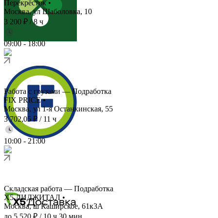
Перекрёсток
•
Москва, ул Шаболовка, 10
3 200 ₽
/
8 ч
09:00
-
18:00
Работа с грузами — Подработка
FIX PRICE
•
Москва, ул 1-я Останкинская, 55
3 702,05 ₽
/
11 ч
10:00
-
21:00
Складская работа — Подработка
X5 ДИДЖИТАЛ
•
Москва, ш Каширское, 61к3А
до 5 520 ₽
/
10 ч 30 мин