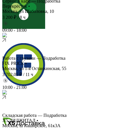
Сервис в кафе — Подработка
Перекрёсток
•
Москва, ул Шаболовка, 10
3 200 ₽
/
8 ч
09:00
-
18:00
Работа с грузами — Подработка
FIX PRICE
•
Москва, ул 1-я Останкинская, 55
3 702,05 ₽
/
11 ч
10:00
-
21:00
Складская работа — Подработка
X5 ДИДЖИТАЛ
•
Москва, ш Каширское, 61к3А