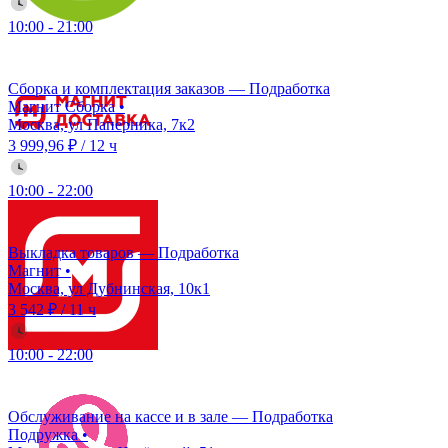
10:00
-
21:00
Сборка и комплектация заказов — Подработка
Магнит Сборка
•
Москва, ул Паперника, 7к2
3 999,96 ₽
/
12 ч
10:00
-
22:00
Выкладка товаров — Подработка
Магнит
•
Москва, ул Дубнинская, 10к1
3 542 ₽
/
11 ч
10:00
-
22:00
Обслуживание на кассе и в зале — Подработка
Подружка
•