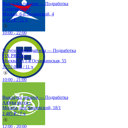
Выкладка товаров — Подработка
Спортмастер
•
Москва, б-р Ходынский, 4
4 653 ₽
/
11 ч
10:00
-
22:00
Услуги мерчендайзера — Подработка
FIX PRICE
•
Москва, ул 1-я Останкинская, 55
3 702,05 ₽
/
11 ч
10:00
-
21:00
Выкладка товаров — Подработка
Азбука вкуса
•
Москва, пер Чапаевский, 18/1
2 485 ₽
/
7 ч
12:00
-
20:00