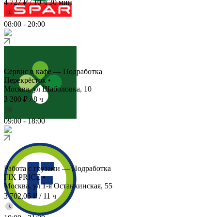
4 727 ₽
/
10 ч 30 мин
08:00
-
20:00
Сервис в кафе — Подработка
Перекрёсток
•
Москва, ул Шаболовка, 10
3 200 ₽
/
8 ч
09:00
-
18:00
Работа с грузами — Подработка
FIX PRICE
•
Москва, ул 1-я Останкинская, 55
3 702,05 ₽
/
11 ч