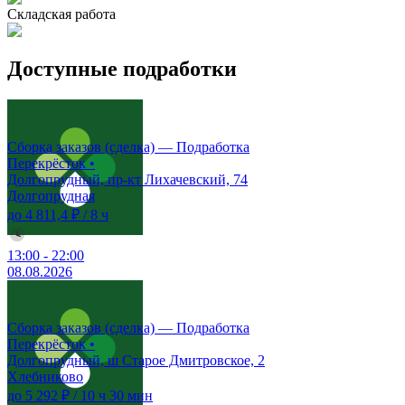
Складская работа
Доступные подработки
Сборка заказов (сделка) — Подработка
Перекрёсток
•
Долгопрудный, пр-кт Лихачевский, 74
Долгопрудная
до 4 811,4 ₽
/
8 ч
13:00
-
22:00
08.08.2026
Сборка заказов (сделка) — Подработка
Перекрёсток
•
Долгопрудный, ш Старое Дмитровское, 2
Хлебниково
до 5 292 ₽
/
10 ч 30 мин