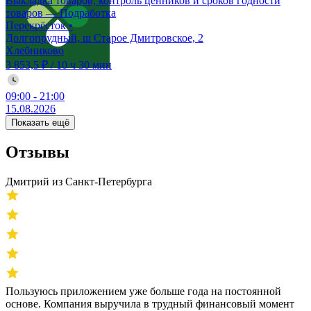
Выкладка товаров, контроль ценников и сроков годности
товаров — Подработка
Перекрёсток
•
Долгопрудный, ш Старое Дмитровское, 2
Хлебниково
3 853,5 ₽
/
10 ч 30 мин
09:00
-
21:00
15.08.2026
Показать ещё
Отзывы
Дмитрий из Санкт-Петербурга
Пользуюсь приложением уже больше года на постоянной
основе. Компания выручила в трудный финансовый момент