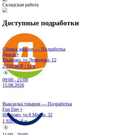
Складская работа
Доступные подработки
Сборка заказов — Подработка
Дикси
•
Иваново, ул Демидова, 12
2 559,96 ₽
/
12 ч
09:00
-
21:00
15.08.2026
Выкладка товаров — Подработка
Fun Day
•
Иваново, ул 8 Марта, 32
1 920 ₽
/
8 ч
11:00
-
20:00