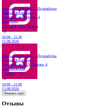
Выкладка товаров — Подработка
Магнит Косметик
•
Люберцы, ул Кирова, 4
Жулебино
2 612,4 ₽
/
10 ч 30 мин
10:00
-
21:30
15.08.2026
Выкладка товаров — Подработка
Магнит Косметик
•
Люберцы, ул С.П.Попова, 4
Лухмановская
2 488 ₽
/
10 ч
10:00
-
21:00
15.08.2026
Показать ещё
Отзывы