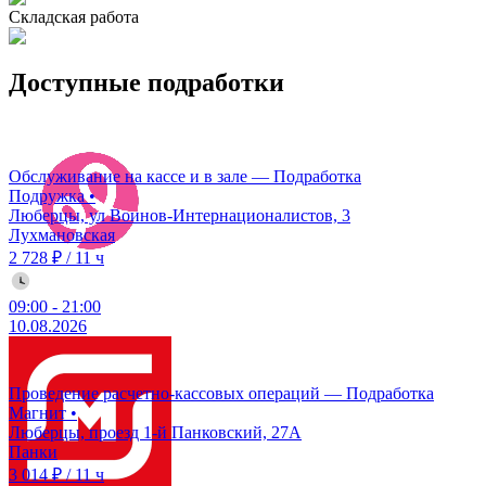
Складская работа
Доступные подработки
Обслуживание на кассе и в зале — Подработка
Подружка
•
Люберцы, ул Воинов-Интернационалистов, 3
Лухмановская
2 728 ₽
/
11 ч
09:00
-
21:00
10.08.2026
Проведение расчетно-кассовых операций — Подработка
Магнит
•
Люберцы, проезд 1-й Панковский, 27А
Панки
3 014 ₽
/
11 ч