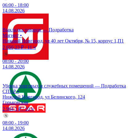
06:00
-
18:00
14.08.2026
Выкладка товаров — Подработка
Магнит
•
Нижний Новгород, ул 40 лет Октября, № 15, корпус 1,П1
2 650,23 ₽
/
11 ч
08:00
-
20:00
14.08.2026
Уборка торговых и служебных помещений — Подработка
СПАР
•
Нижний Новгород, ул Белинского, 124
Горьковская
2 984,1 ₽
/
10 ч
08:00
-
19:00
14.08.2026