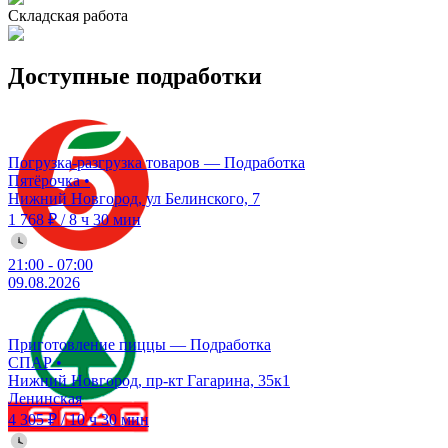
Складская работа
Доступные подработки
Погрузка-разгрузка товаров — Подработка
Пятёрочка
•
Нижний Новгород, ул Белинского, 7
1 768 ₽
/
8 ч 30 мин
21:00
-
07:00
09.08.2026
Приготовление пиццы — Подработка
СПАР
•
Нижний Новгород, пр-кт Гагарина, 35к1
Ленинская
4 305 ₽
/
10 ч 30 мин