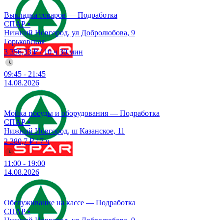
Выкладка товаров — Подработка
СПАР
•
Нижний Новгород, ул Добролюбова, 9
Горьковская
3 356,33 ₽
/
10 ч 30 мин
09:45
-
21:45
14.08.2026
Мойка посуды и оборудования — Подработка
СПАР
•
Нижний Новгород, ш Казанское, 11
2 380,7 ₽
/
7 ч
11:00
-
19:00
14.08.2026
Обслуживание на кассе — Подработка
СПАР
•