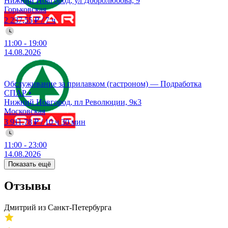
Нижний Новгород, ул Добролюбова, 9
Горьковская
2 237,55 ₽
/
7 ч
11:00
-
19:00
14.08.2026
Обслуживание за прилавком (гастроном) — Подработка
СПАР
•
Нижний Новгород, пл Революции, 9к3
Московская
3 911,78 ₽
/
10 ч 30 мин
11:00
-
23:00
14.08.2026
Показать ещё
Отзывы
Дмитрий из Санкт-Петербурга