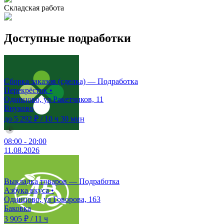
Складская работа
Доступные подработки
Сборка заказов (сделка) — Подработка
Перекрёсток
•
Одинцово, ул Ракетчиков, 11
Внуково
до 5 292 ₽
/
10 ч 30 мин
08:00
-
20:00
11.08.2026
Выкладка товаров — Подработка
Азбука вкуса
•
Одинцово, ул Говорова, 163
Баковка
3 905 ₽
/
11 ч