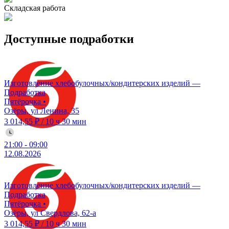
Складская работа
Доступные подработки
Изготовление хлебобулочных/кондитерских изделий —
Подработка
Пятёрочка
•
Озёры, ул Ленина, 35
3 014,55 ₽
/
10 ч 30 мин
21:00
-
09:00
12.08.2026
Изготовление хлебобулочных/кондитерских изделий —
Подработка
Пятёрочка
•
Озёры, ул Свердлова, 62-а
3 014,55 ₽
/
10 ч 30 мин