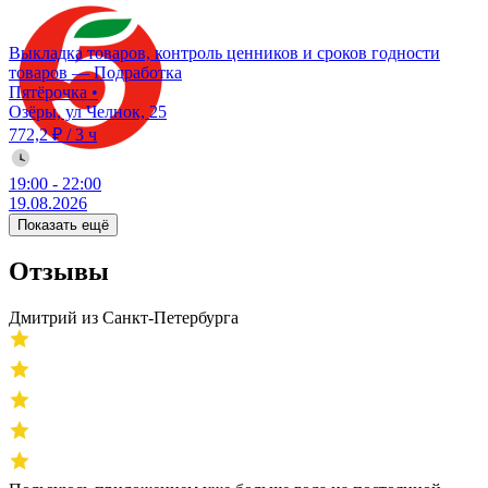
Выкладка товаров, контроль ценников и сроков годности
товаров — Подработка
Пятёрочка
•
Озёры, ул Челнок, 25
772,2 ₽
/
3 ч
19:00
-
22:00
19.08.2026
Показать ещё
Отзывы
Дмитрий из Санкт-Петербурга