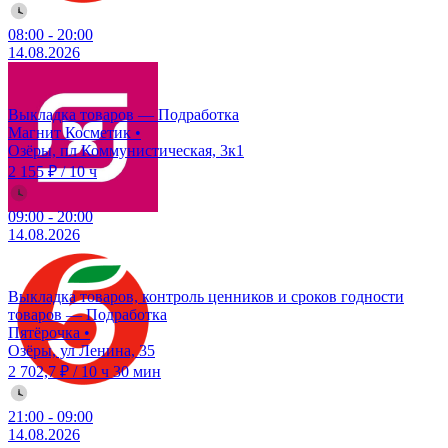
08:00
-
20:00
14.08.2026
Выкладка товаров — Подработка
Магнит Косметик
•
Озёры, пл Коммунистическая, 3к1
2 155 ₽
/
10 ч
09:00
-
20:00
14.08.2026
Выкладка товаров, контроль ценников и сроков годности
товаров — Подработка
Пятёрочка
•
Озёры, ул Ленина, 35
2 702,7 ₽
/
10 ч 30 мин
21:00
-
09:00
14.08.2026