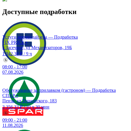
Доступные подработки
Услуги мерчендайзера — Подработка
FIX PRICE
•
с Засечное, ул Механизаторов, 19Б
1 942,38 ₽
/
9 ч
08:00
-
17:00
07.08.2026
Обслуживание за прилавком (гастроном) — Подработка
СПАР
•
Пенза, ул Терновского, 183
3 356,33 ₽
/
10 ч 30 мин
09:00
-
21:00
11.08.2026