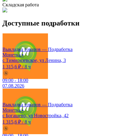
Складская работа
Доступные подработки
Выкладка товаров — Подработка
Монетка
•
с Тимирязевское, ул Ленина, 3
1 315,6 ₽
/
8 ч
09:00
-
18:00
07.08.2026
Выкладка товаров — Подработка
Монетка
•
с Богашево, ул Новостройка, 42
1 315,6 ₽
/
8 ч
09:00
-
18:00