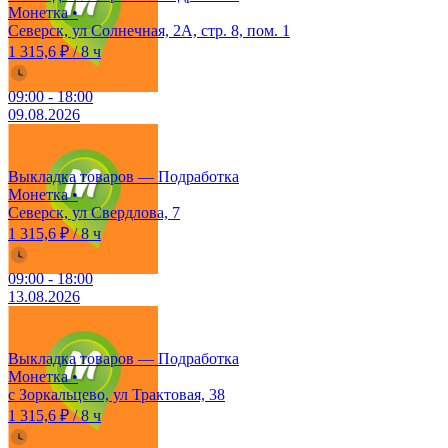
Монетка
•
Северск, ул Солнечная, 2А, стр. 8, пом. 1
1 315,6 ₽
/
8 ч
09:00
-
18:00
09.08.2026
Выкладка товаров — Подработка
Монетка
•
Северск, ул Свердлова, 7
1 315,6 ₽
/
8 ч
09:00
-
18:00
13.08.2026
Выкладка товаров — Подработка
Монетка
•
с Зоркальцево, ул Трактовая, 38
1 315,6 ₽
/
8 ч