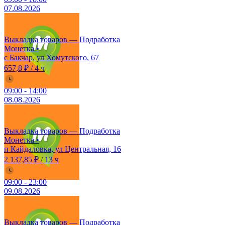
07.08.2026
Выкладка товаров — Подработка
Монетка
•
с Бакчар, ул Хомутского, 67
657,8 ₽
/
4 ч
09:00
-
14:00
08.08.2026
Выкладка товаров — Подработка
Монетка
•
п Кайдаловка, ул Центральная, 16
2 137,85 ₽
/
13 ч
09:00
-
23:00
09.08.2026
Выкладка товаров — Подработка