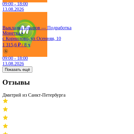
09:00
-
18:00
13.08.2026
Выкладка товаров — Подработка
Монетка
•
с Корнилово, ул Осенняя, 10
1 315,6 ₽
/
8 ч
09:00
-
18:00
13.08.2026
Показать ещё
Отзывы
Дмитрий из Санкт-Петербурга