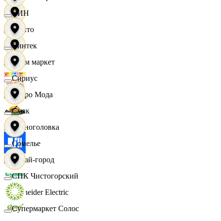
СИН
Фрито
Синтек
Хоум маркет
Сириус
Цетро Мода
Смак
Черноголовка
Сомелье
Читай-город
СПК Чистогорский
Schneider Electric
Супермаркет Солос