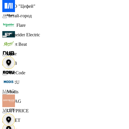
ООО "Цефей"
Читай-город
Finn Flare
Schneider Electric
Street Beat
Ярче
DUB
FaceCode
ECRU
Modis
MAAG
OFFPRICE
VILET