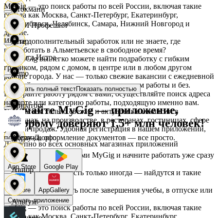
MyGig — это поиск работы по всей России, включая такие
Стокманн
города как Москва, Санкт-Петербург, Екатеринбург,
Новосибирск, Челябинск, Самара, Нижний Новгород и
АСМ Профешнл
другие.
Ищете дополнительный заработок или не знаете, где
Cпар
подработать в Альметьевске в свободное время?
Белуга Истра
На MyGig вы легко можете найти подработку с гибким
графиком, рядом с домом, в центре или в любом другом
demo
районе города. У нас — только свежие вакансии с ежедневной
оплатой для мужчин и женщин, с опытом работы и без.
Показать полный текст
Показать полностью
Вайнер
Выбирайте работу рядом с вами, осуществляйте поиск адреса
на карте или категорию работы, подходящую именно вам.
Мираторг
Скачайте MyGig — приложение,
Предлагаем только свежие и актуальные вакансии в
магазинах, на производстве, в ресторанах, гостиницах, сфере
которому доверяют 1,5+ млн человек!
Ваншоп
услуг и продаж. Удобная регистрация в нашем приложении,
поддержка, оформление документов — все просто.
Абрау-Дюрсо
Доступно во всех основных магазинах приложений
Ворксистем
Воспользуйтесь услугами MyGig и начните работать уже сразу
после отклика.
App Store
Google Play
Авиор
А если нужна занятость только иногда — найдутся и такие
предложения.
Гелиус
Начните зарабатывать после завершения учебы, в отпуске или
RuStore
AppGallery
в выходные.
Скачать приложение
Альтум
MyGig — это поиск работы по всей России, включая такие
города как Москва, Санкт-Петербург, Екатеринбург,
Гулливер