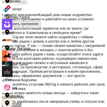
Офисмаг
Next
Мираторг
Скачайте приложение
Каждый день новые подработки:
Domino`s pizza
скачивайте приложение и работайте на своих условиях!
Установить приложение
Абрау-Дюрсо
Ищете дополнительный заработок или не знаете, где
подработать в Альметьевске в свободное время?
Urent
На MyGig вы легко можете найти подработку с гибким
Авиор
графиком, рядом с домом, в центре или в любом другом
районе города. У нас — только свежие вакансии с ежедневной
Эдмос Реклама
оплатой для мужчин и женщин, с опытом работы и без.
Выбирайте работу рядом с вами, осуществляйте поиск адреса
Альтум
на карте или категорию работы, подходящую именно вам.
Предлагаем только свежие и актуальные вакансии в
Четыре Лапы
магазинах, на производстве, в ресторанах, гостиницах, сфере
услуг и продаж. Удобная регистрация в нашем приложении,
Аркета
поддержка, оформление документов — все просто.
Снежная Королева
Воспользуйтесь услугами MyGig и начните работать уже сразу
Архим
после отклика.
А если нужна занятость только иногда — найдутся и такие
Подружка
предложения.
Начните зарабатывать после завершения учебы, в отпуске или
Асептика
в выходные.