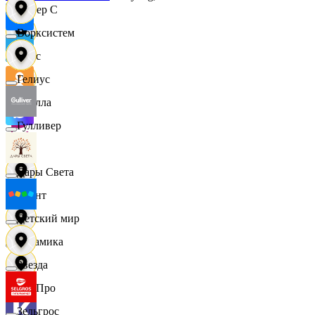
Интер С
Ворксистем
Вайс
Гелиус
Ителла
Гулливер
kari
Дары Света
Квант
Детский мир
Керамика
Звезда
КитПро
Зельгрос