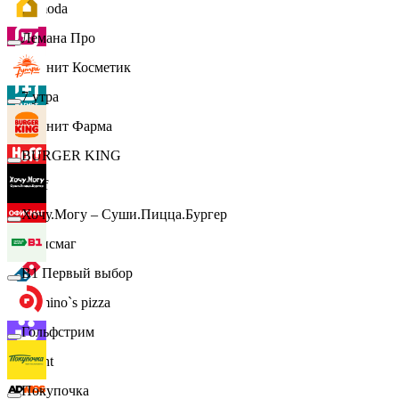
Lamoda
Лемана Про
Магнит Косметик
7 утра
Магнит Фарма
BURGER KING
Hoff
Хочу.Могу – Суши.Пицца.Бургер
Офисмаг
B1 Первый выбор
Domino`s pizza
Гольфстрим
Urent
Покупочка