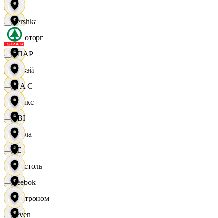
Zara
Bershka
Агроторг
СПАР
Амвэй
M A C
Аникс
OBI
Билла
RE
Бристоль
Reebok
Быстроном
Seven