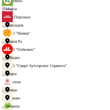
ОЛИМПС
Макси
Ваш Персонал
Максидом
ООО "Нимер"
Мария Ра
ООО "Олбизнес"
МВидео
ООО "Смарт Аутсорсинг Сервисез"
Мирос
Отдохни
Монро
Очаково
Морион