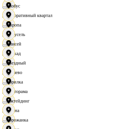
Глобус
Декоративный квартал
Европа
Карусель
Елисей
Каскад
Звездный
Дёшево
Горилка
Касторама
Ижтейдинг
Диана
Горожанка