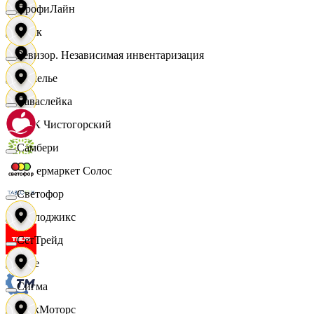
ПрофиЛайн
Смак
Ревизор. Независимая инвентаризация
Сомелье
Саваслейка
СПК Чистогорский
Самбери
Супермаркет Солос
Светофор
Таблоджикс
СетТрейд
Твое
Сигма
ТракМоторс