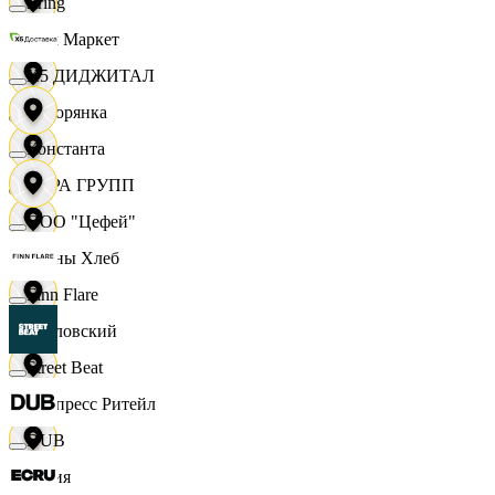
string
Хом Маркет
X5 ДИДЖИТАЛ
Хуторянка
Константа
ЦЕРА ГРУПП
ООО "Цефей"
Челны Хлеб
Finn Flare
Чкаловский
Street Beat
Экспресс Ритейл
DUB
Юлия