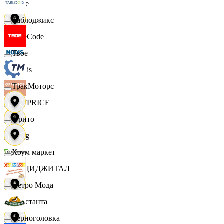
Ярче
Таблоджикс
FaceCode
Твое
Modis
ТракМоторс
OFFPRICE
Фрито
string
Хоум маркет
X5 ДИДЖИТАЛ
Цетро Мода
Константа
Черноголовка