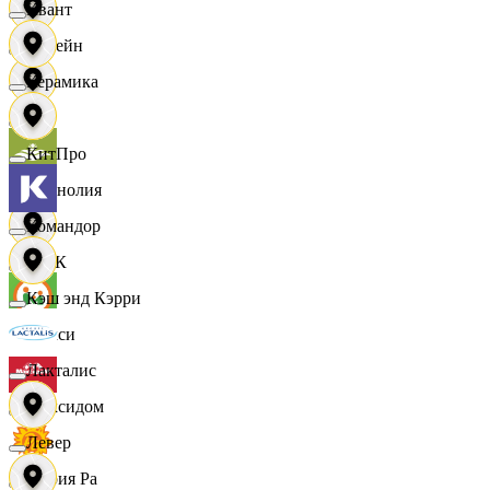
Квант
Лорейн
Керамика
Луч
КитПро
Магнолия
Командор
МАК
Кэш энд Кэрри
Макси
Лакталис
Максидом
Левер
Мария Ра