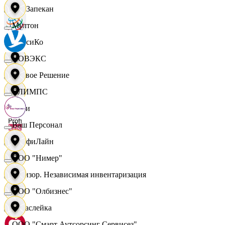
ПанЗапекан
Мултон
ПепсиКо
НОВЭКС
Первое Решение
ОЛИМПС
Пери
Ваш Персонал
ПрофиЛайн
ООО "Нимер"
Ревизор. Независимая инвентаризация
ООО "Олбизнес"
Саваслейка
ООО "Смарт Аутсорсинг Сервисез"