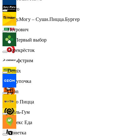
Metro
Хочу.Могу – Суши.Пицца.Бургер
Петрович
B1 Первый выбор
Перекрёсток
Гольфстрим
Demix
Покупочка
Ozon
Додо Пицца
Бубль-Гум
Яндекс Еда
Монетка