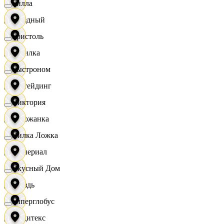
Билла
Звездный
Бристоль
Горилка
Быстроном
Ижтейдинг
Виктория
Горожанка
Вилка Ложка
Империал
Вкусный Дом
Гроздь
Гиперглобус
Индитекс