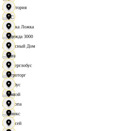
Виктория
XC
Вилка Ложка
Одежда 3000
Вкусный Дом
Zara
Гиперглобус
Агроторг
Глобус
Амвэй
Европа
Аникс
Елисей