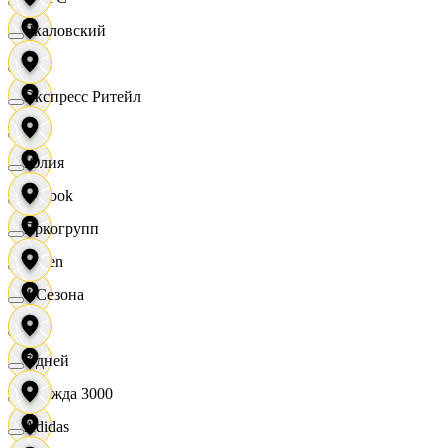
Чкаловский
OBI
Экспресс Ритейл
RE
Юлия
Reebok
Яркогрупп
Seven
4 Сезона
XC
7 дней
Одежда 3000
Adidas