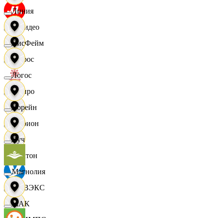
Линия
МВидео
ЛисФейм
Мирос
Логос
Монро
Лорейн
Морион
Луч
Мултон
Магнолия
НОВЭКС
МАК