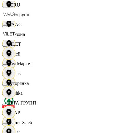
ECRU
Яркогрупп
MAAG
4 Сезона
VILET
7 дней
Хом Маркет
Adidas
Хуторянка
Bershka
ЦЕРА ГРУПП
СПАР
Челны Хлеб
M A C