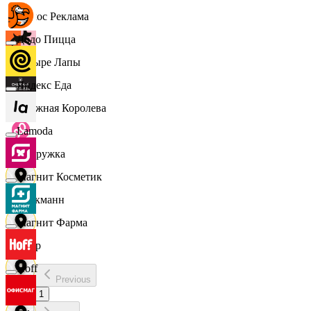
Эдмос Реклама
Додо Пицца
Четыре Лапы
Яндекс Еда
Снежная Королева
Lamoda
Подружка
Магнит Косметик
Стокманн
Магнит Фарма
Cпар
Hoff
Previous
demo
1