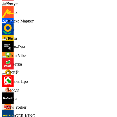
Комус
Demix
Яндекс Маркет
Ozon
Лента
Бубль-Гум
Urban Vibes
Монетка
О'КЕЙ
Лемана Про
Победа
7 утра
New Yorker
BURGER KING