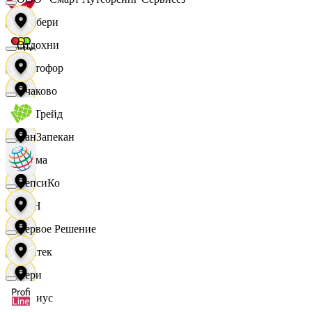
Самбери
Отдохни
Светофор
Очаково
СетТрейд
ПанЗапекан
Сигма
ПепсиКо
СИН
Первое Решение
Синтек
Пери
Сириус