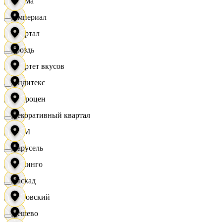
Дисма
Империал
Квартал
Гроздь
Квартет вкусов
Индитекс
Доброцен
Декоративный квартал
ДОМ
Карусель
Доминго
Каскад
Кировский
Дёшево