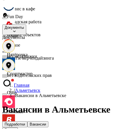
☕
Сервис в кафе
🏚️
Fun Day
Складская работа
🛡️
Документы
Охрана объектов
Ашан
Документы
🔎
Разное
📈
Пятёрочка
Без медкнижки
Услуги мерчендайзинга
Спортмастер
Без водительских прав
Главная
/
Альметьевск
Ostin
/
Вакансии в Альметьевске
Вакансии в Альметьевске
Самокат
Подработки
Вакансии