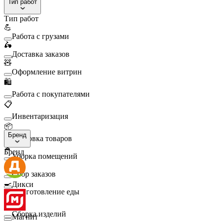
Тип работ
Тип работ
💪
Работа с грузами
🛵
Доставка заказов
🧸
Оформление витрин
🛍️
Работа с покупателями
📋
Инвентаризация
📦
Бренд
Упаковка товаров
🧹
Бренд
Уборка помещений
🛒
Сбор заказов
🍳
Дикси
Приготовление еды
🛠️
Сборка изделий
Магнит