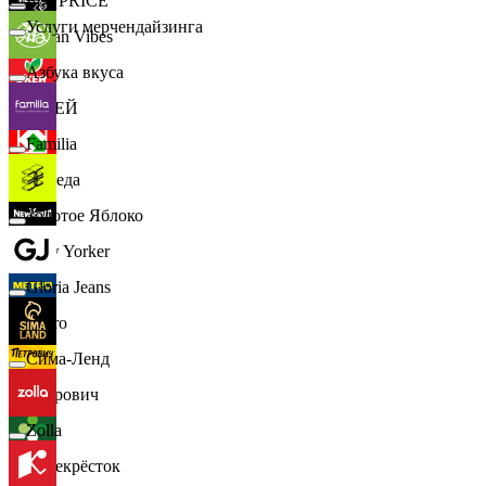
📈
FIX PRICE
Услуги мерчендайзинга
Urban Vibes
Азбука вкуса
О'КЕЙ
Familia
Победа
Золотое Яблоко
New Yorker
Gloria Jeans
Metro
Сима-Ленд
Петрович
Zolla
Перекрёсток