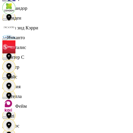
Командор
Зенден
Кэш энд Кэрри
Инканто
Лакталис
Интер С
Левер
Вайс
Линия
Ителла
ЛисФейм
kari
Логос