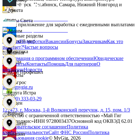
Новосибирск, Челябинск, Самара, Нижний Новгород и
другие.
Аркета
Дары Света
MyGig приложение для заработка с ежедневными выплатами
Архим
Основные разделы
Детский мир
Главная
Подработки
Вакансии
Бонусы
Заказчикам
Как это
работает?
Частые вопросы
Асептика
Компания
Информация о программном обеспечении
Юридические
Звезда
документы
Контакты
Помощь
Для партнеров
О
компании
Новости
АСМ Профешнл
Контакты
Зельгрос
info@mygig.ru
Белуга Истра
+8 (800) 333-03-29
Зенден
127473, г. Москва, 1-й Волконский переулок, д. 15, пом. 1/3
Вайнер
Общество с ограниченной ответственностью «Май Гиг
Технолоджис»
ИНН
9728003437
Основной код ОКВЭД
62.01
Инканто
Пользовательское соглашение
Политика
конфиденциальности
Сайт ФНС России
Политика
Ваншоп
использования cookie
© MyGig,
2026