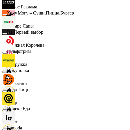
Эдмос Реклама
Хочу.Могу – Суши.Пицца.Бургер
Четыре Лапы
B1 Первый выбор
Снежная Королева
Гольфстрим
Подружка
Покупочка
Стокманн
Додо Пицца
Cпар
Яндекс Еда
demo
Lamoda