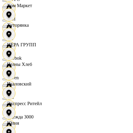
Хом Маркет
OBI
Хуторянка
RE
ЦЕРА ГРУПП
Reebok
Челны Хлеб
Seven
Чкаловский
XC
Экспресс Ритейл
Одежда 3000
Юлия