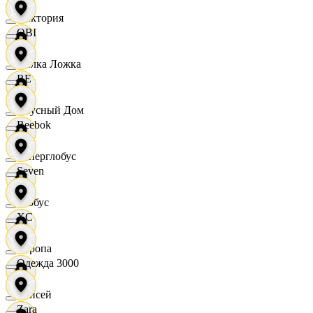
Виктория
OBI
Вилка Ложка
RE
Вкусный Дом
Reebok
Гиперглобус
Seven
Глобус
XC
Европа
Одежда 3000
Елисей
Zara