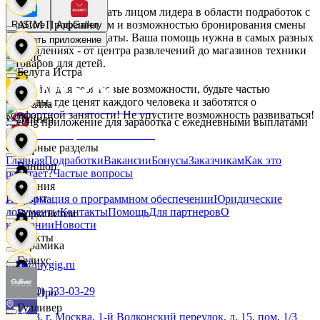
Интер С
Не упустите шанс стать лицом лидера в области подработок с
плавающим графиком и возможностью бронирования смены
АСМ Профешнл
RuStore
AppGallery
на удобные для вас даты. Ваша помощь нужна в самых разных
Скачать приложение
направлениях - от центра развлечений до магазинов техники
Вайс
и товаров для детей.
Белуга Истра
Откройте для себя новые возможности, будьте частью
команды, где ценят каждого человека и заботятся о
Ителла
комфортной занятости! Не упустите возможность развиваться!
Вайнер
MyGig приложение для заработка с ежедневными выплатами
Основные разделы
kari
Главная
Подработки
Вакансии
Бонусы
Заказчикам
Как это
Ваншоп
работает?
Частые вопросы
Компания
Квант
Информация о программном обеспечении
Юридические
документы
Контакты
Помощь
Для партнеров
О
Ворксистем
компании
Новости
Контакты
Керамика
Гелиус
info@mygig.ru
+8 (800) 333-03-29
КитПро
Гулливер
127473, г. Москва, 1-й Волконский переулок, д. 15, пом. 1/3