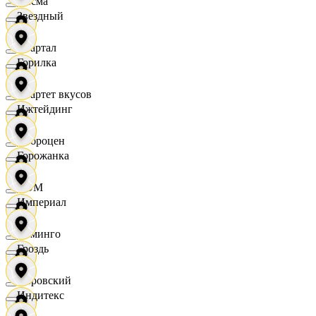
Дисма
Звездный
Квартал
Горилка
Квартет вкусов
Ижтейдинг
Доброцен
Горожанка
ДОМ
Империал
Доминго
Гроздь
Кировский
Индитекс