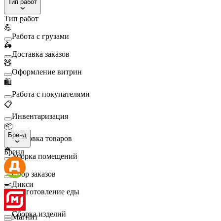
Тип работ
Тип работ
💪
Работа с грузами
🛵
Доставка заказов
🧸
Оформление витрин
🛍️
Работа с покупателями
📋
Инвентаризация
📦
Бренд
Упаковка товаров
🧹
Бренд
Уборка помещений
🛒
Сбор заказов
🍳
Дикси
Приготовление еды
🛠️
Сборка изделий
Магнит