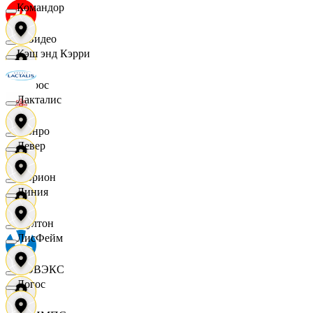
Командор
МВидео
Кэш энд Кэрри
Мирос
Лакталис
Монро
Левер
Морион
Линия
Мултон
ЛисФейм
НОВЭКС
Логос