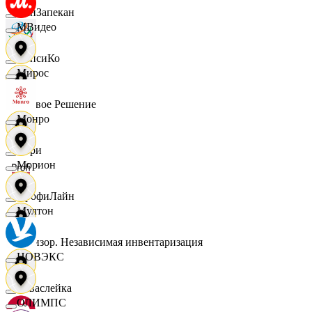
ПанЗапекан
МВидео
ПепсиКо
Мирос
Первое Решение
Монро
Пери
Морион
ПрофиЛайн
Мултон
Ревизор. Независимая инвентаризация
НОВЭКС
Саваслейка
ОЛИМПС