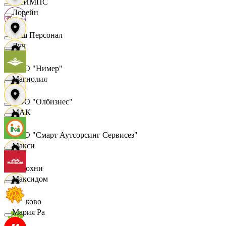
ОЛИМПС
Лорейн
Ваш Персонал
Луч
ООО "Нимер"
Магнолия
ООО "Олбизнес"
МАК
ООО "Смарт Аутсорсинг Сервисез"
Макси
Отдохни
Максидом
Очаково
Мария Ра