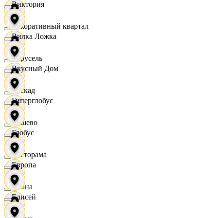
Виктория
Декоративный квартал
Вилка Ложка
Карусель
Вкусный Дом
Каскад
Гиперглобус
Дёшево
Глобус
Касторама
Европа
Диана
Елисей