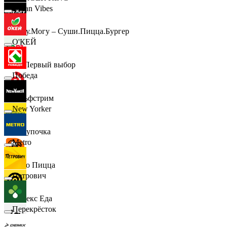
Urban Vibes
Хочу.Могу – Суши.Пицца.Бургер
О'КЕЙ
B1 Первый выбор
Победа
Гольфстрим
New Yorker
Покупочка
Metro
Додо Пицца
Петрович
Яндекс Еда
Перекрёсток