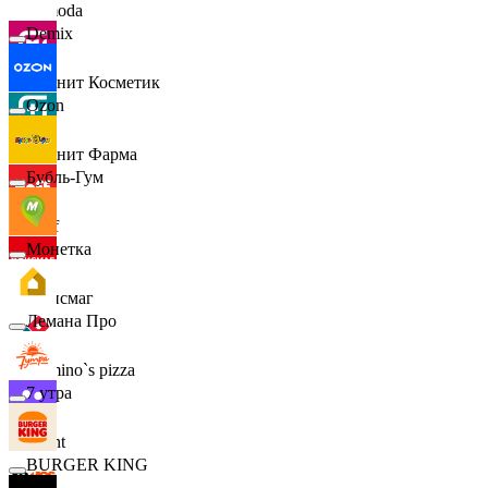
Lamoda
Demix
Магнит Косметик
Ozon
Магнит Фарма
Бубль-Гум
Hoff
Монетка
Офисмаг
Лемана Про
Domino`s pizza
7 утра
Urent
BURGER KING