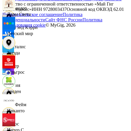
Общество с ограниченной ответственностью «Май Гиг
Командор
Технолоджис»
ИНН
9728003437
Основной код ОКВЭД
62.01
Дары Света
Пользовательское соглашение
Политика
конфиденциальности
Сайт ФНС России
Политика
использования cookie
© MyGig,
2026
Кэш энд Кэрри
Детский мир
Лакталис
Звезда
Левер
Зельгрос
Линия
Зенден
ЛисФейм
Инканто
Логос
Интер С