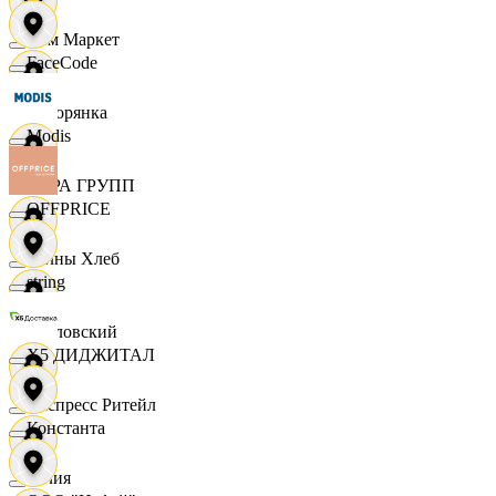
Хом Маркет
FaceCode
Хуторянка
Modis
ЦЕРА ГРУПП
OFFPRICE
Челны Хлеб
string
Чкаловский
X5 ДИДЖИТАЛ
Экспресс Ритейл
Константа
Юлия