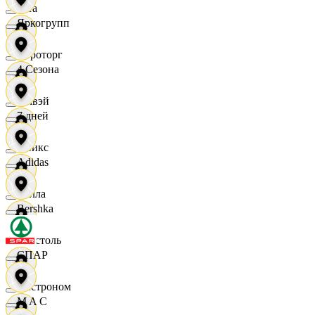
Zara
Яркогрупп
Агроторг
4 Сезона
Амвэй
7 дней
Аникс
Adidas
Билла
Bershka
Бристоль
СПАР
Быстроном
M A C