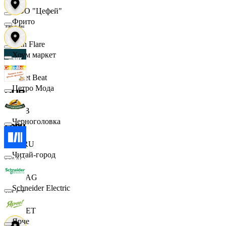
ООО "Цефей"
Фрито
Finn Flare
Хоум маркет
Street Beat
Цетро Мода
DUB
Черноголовка
ECRU
Читай-город
MAAG
Schneider Electric
VILET
Ярче