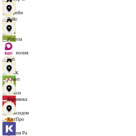
Лорейн
Вайс
Луч
Ителла
Магнолия
kari
МАК
Квант
Макси
Керамика
Максидом
КитПро
Мария Ра