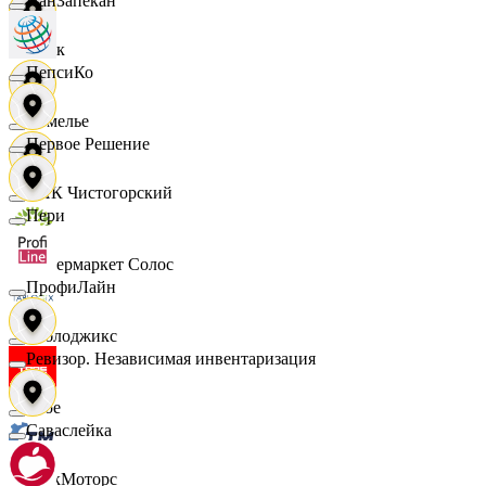
ПанЗапекан
Смак
ПепсиКо
Сомелье
Первое Решение
СПК Чистогорский
Пери
Супермаркет Солос
ПрофиЛайн
Таблоджикс
Ревизор. Независимая инвентаризация
Твое
Саваслейка
ТракМоторс