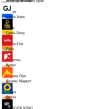
Золотое Яблоко
Без водительских прав
Demix
Gloria Jeans
Ozon
Сима-Ленд
Бубль-Гум
Zolla
Монетка
Комус
Лемана Про
Яндекс Маркет
7 утра
Лента
BURGER KING