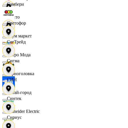
Самбери
Фрито
Светофор
Хоум маркет
СетТрейд
Цетро Мода
Сигма
Черноголовка
СИН
Читай-город
Синтек
Schneider Electric
Сириус