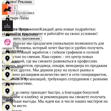
Эдмос Реклама
Previous
1
АСМ Профешнл
Next
Четыре Лапы
Скачайте приложение
Каждый день новые подработки:
Белуга Истра
скачивайте приложение и работайте на своих условиях!
Снежная Королева
Установить приложение
В Челябинске мы предлагаем уникальную возможность для
Вайнер
любого человека, который хочет быстро и удобно получить
Подружка
дополнительный заработок с гибким графиком и полной
занятостью по сменам. Наш сервис - это центр новых
направлений, где вы сможете развиваться в профессиях
Ваншоп
курьера, водителя, продавца, пекаря, менеджера по продажам
Стокманн
и многих других. Мы держим руку на пульсе рынка и
постоянно расширяем количество мест в сети гипермаркетов,
Ворксистем
магазинов и организаций, требующих сотрудников с разными
специальностями.
Cпар
Оплата за смену приходит быстро, а благодаря бонусной
Гелиус
программе и кэшбеку за рекомендации вы сможете получать
demo
еще больше выгоды. Мы ждем вас в числе наших мастеров на
рабочем месте.
Гулливер