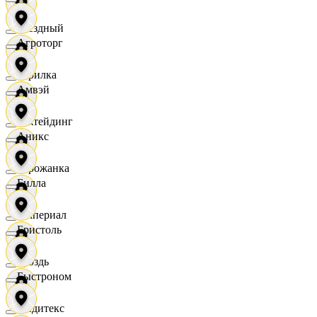
Звездный
Агроторг
Горилка
Амвэй
Ижтейдинг
Аникс
Горожанка
Билла
Империал
Бристоль
Гроздь
Быстроном
Индитекс