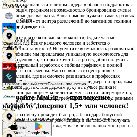
Не упустите шанс стать лицом лидера в области подработок с
Мираторг
плавающим графиком и возможностью бронирования смены
на удобные для вас даты. Ваша помощь нужна в самых разных
Дары Света
направлениях - от центра развлечений до магазинов техники
и товаров для детей.
Абрау-Дюрсо
Откройте для себя новые возможности, будьте частью
Детский мир
команды, где ценят каждого человека и заботятся о
Авиор
комфортной занятости! Не упустите возможность развиваться!
В Челябинске мы предлагаем уникальную возможность для
любого человека, который хочет быстро и удобно получить
Звезда
дополнительный заработок с гибким графиком и полной
Альтум
занятостью по сменам. Наш сервис - это центр новых
направлений, где вы сможете развиваться в профессиях
Зельгрос
курьера, водителя, продавца, пекаря, менеджера по продажам
Показать полный текст
Показать полностью
и многих других. Мы держим руку на пульсе рынка и
Аркета
постоянно расширяем количество мест в сети гипермаркетов,
Скачайте MyGig — приложение,
магазинов и организаций, требующих сотрудников с разными
Зенден
специальностями.
которому доверяют 1,5+ млн человек!
Архим
Оплата за смену приходит быстро, а благодаря бонусной
Доступно во всех основных магазинах приложений
программе и кэшбеку за рекомендации вы сможете получать
Инканто
еще больше выгоды. Мы ждем вас в числе наших мастеров на
Асептика
рабочем месте.
App Store
Google Play