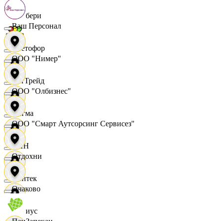
Самбери
Ваш Персонал
Светофор
ООО "Нимер"
СетТрейд
ООО "Олбизнес"
Сигма
ООО "Смарт Аутсорсинг Сервисез"
СИН
Отдохни
Синтек
Очаково
Сириус