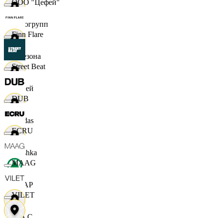
ООО "Цефей"
Яркогрупп
Finn Flare
4 Сезона
Street Beat
7 дней
DUB
Adidas
ECRU
Bershka
MAAG
СПАР
VILET
M A C