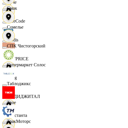
Ярче
Смак
FaceCode
Сомелье
Modis
СПК Чистогорский
OFFPRICE
Супермаркет Солос
string
Таблоджикс
X5 ДИДЖИТАЛ
Твое
Константа
ТракМоторс