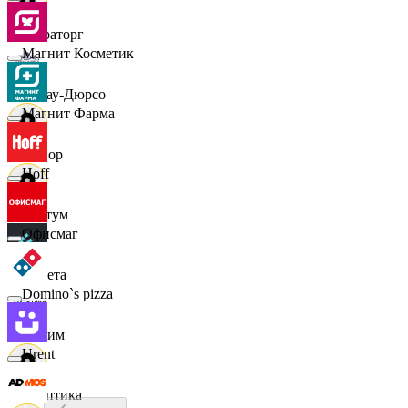
Мираторг
Магнит Косметик
Абрау-Дюрсо
Магнит Фарма
Авиор
Hoff
Альтум
Офисмаг
Аркета
Domino`s pizza
Архим
Urent
Асептика