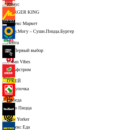
Комус
BURGER KING
Яндекс Маркет
Хочу.Могу – Суши.Пицца.Бургер
Лента
B1 Первый выбор
Urban Vibes
Гольфстрим
О'КЕЙ
Покупочка
Победа
Додо Пицца
New Yorker
Яндекс Еда