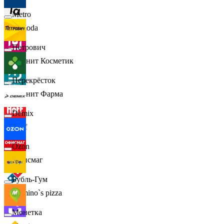
Metro
Lamoda
Петрович
Магнит Косметик
Перекрёсток
Магнит Фарма
Demix
Hoff
Ozon
Офисмаг
Бубль-Гум
Domino`s pizza
Монетка