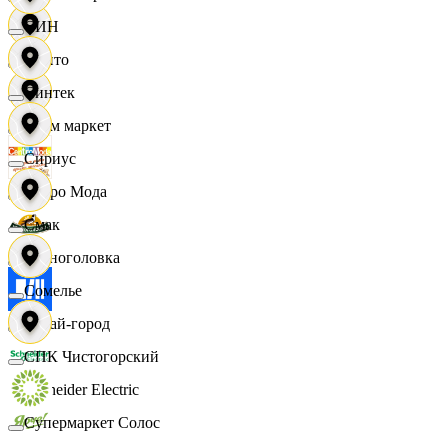
СИН
Фрито
Синтек
Хоум маркет
Сириус
Цетро Мода
Смак
Черноголовка
Сомелье
Читай-город
СПК Чистогорский
Schneider Electric
Супермаркет Солос