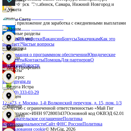
Новосибирск, Челябинск, Самара, Нижний Новгород и
другие.
Аркета
Дары Света
MyGig приложение для заработка с ежедневными выплатами
Архим
Основные разделы
Детский мир
Главная
Подработки
Вакансии
Бонусы
Заказчикам
Как это
работает?
Частые вопросы
Асептика
Компания
Информация о программном обеспечении
Юридические
Звезда
документы
Контакты
Помощь
Для партнеров
О
компании
Новости
АСМ Профешнл
Контакты
Зельгрос
info@mygig.ru
Белуга Истра
+8 (800) 333-03-29
Зенден
127473, г. Москва, 1-й Волконский переулок, д. 15, пом. 1/3
Вайнер
Общество с ограниченной ответственностью «Май Гиг
Технолоджис»
ИНН
9728003437
Основной код ОКВЭД
62.01
Инканто
Пользовательское соглашение
Политика
конфиденциальности
Сайт ФНС России
Политика
Ваншоп
использования cookie
© MyGig,
2026