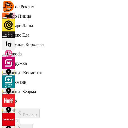
Эдмос Реклама
Додо Пицца
Четыре Лапы
Яндекс Еда
Снежная Королева
Lamoda
Подружка
Магнит Косметик
Стокманн
Магнит Фарма
Cпар
Hoff
Previous
demo
1