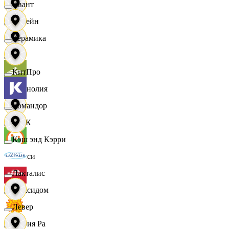
Квант
Лорейн
Керамика
Луч
КитПро
Магнолия
Командор
МАК
Кэш энд Кэрри
Макси
Лакталис
Максидом
Левер
Мария Ра