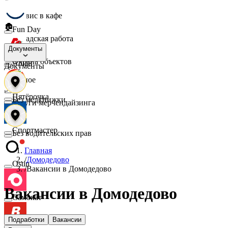
☕
Сервис в кафе
🏚️
Fun Day
Складская работа
🛡️
Документы
Охрана объектов
Ашан
Документы
🔎
Разное
📈
Пятёрочка
Без медкнижки
Услуги мерчендайзинга
Спортмастер
Без водительских прав
Главная
/
Домодедово
Ostin
/
Вакансии в Домодедово
Вакансии в Домодедово
Самокат
Подработки
Вакансии