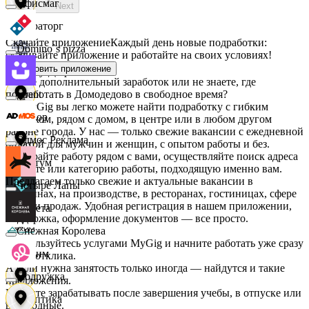
Офисмаг
Next
Мираторг
Скачайте приложение
Каждый день новые подработки:
Domino`s pizza
скачивайте приложение и работайте на своих условиях!
Установить приложение
Абрау-Дюрсо
Ищете дополнительный заработок или не знаете, где
подработать в Домодедово в свободное время?
Urent
На MyGig вы легко можете найти подработку с гибким
Авиор
графиком, рядом с домом, в центре или в любом другом
районе города. У нас — только свежие вакансии с ежедневной
Эдмос Реклама
оплатой для мужчин и женщин, с опытом работы и без.
Выбирайте работу рядом с вами, осуществляйте поиск адреса
Альтум
на карте или категорию работы, подходящую именно вам.
Предлагаем только свежие и актуальные вакансии в
Четыре Лапы
магазинах, на производстве, в ресторанах, гостиницах, сфере
услуг и продаж. Удобная регистрация в нашем приложении,
Аркета
поддержка, оформление документов — все просто.
Снежная Королева
Воспользуйтесь услугами MyGig и начните работать уже сразу
Архим
после отклика.
А если нужна занятость только иногда — найдутся и такие
Подружка
предложения.
Начните зарабатывать после завершения учебы, в отпуске или
Асептика
в выходные.