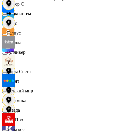
Интер С
Ворксистем
Вайс
Гелиус
Ителла
Гулливер
kari
Дары Света
Квант
Детский мир
Керамика
Звезда
КитПро
Зельгрос