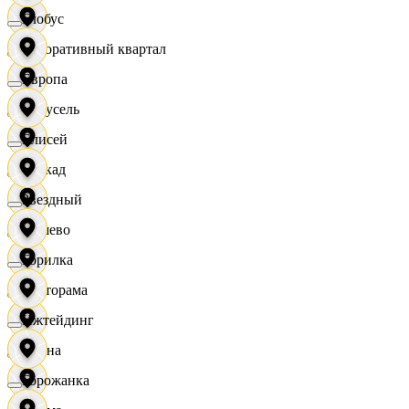
Глобус
Декоративный квартал
Европа
Карусель
Елисей
Каскад
Звездный
Дёшево
Горилка
Касторама
Ижтейдинг
Диана
Горожанка