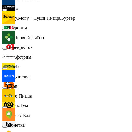
Metro
Хочу.Могу – Суши.Пицца.Бургер
Петрович
B1 Первый выбор
Перекрёсток
Гольфстрим
Demix
Покупочка
Ozon
Додо Пицца
Бубль-Гум
Яндекс Еда
Монетка