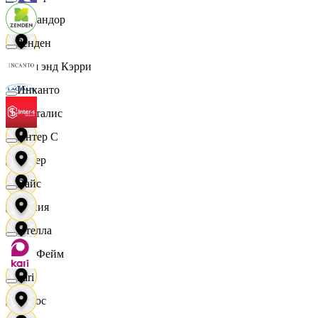
Командор
Зенден
Кэш энд Кэрри
Инканто
Лакталис
Интер С
Левер
Вайс
Линия
Ителла
ЛисФейм
kari
Логос