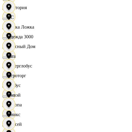
Виктория
XC
Вилка Ложка
Одежда 3000
Вкусный Дом
Zara
Гиперглобус
Агроторг
Глобус
Амвэй
Европа
Аникс
Елисей