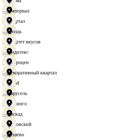
Дисма
Империал
Квартал
Гроздь
Квартет вкусов
Индитекс
Доброцен
Декоративный квартал
ДОМ
Карусель
Доминго
Каскад
Кировский
Дёшево