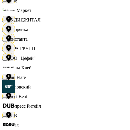
string
Хом Маркет
X5 ДИДЖИТАЛ
Хуторянка
Константа
ЦЕРА ГРУПП
ООО "Цефей"
Челны Хлеб
Finn Flare
Чкаловский
Street Beat
Экспресс Ритейл
DUB
Юлия