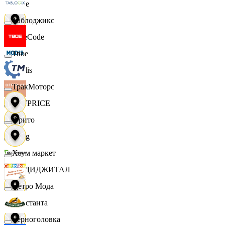
Ярче
Таблоджикс
FaceCode
Твое
Modis
ТракМоторс
OFFPRICE
Фрито
string
Хоум маркет
X5 ДИДЖИТАЛ
Цетро Мода
Константа
Черноголовка