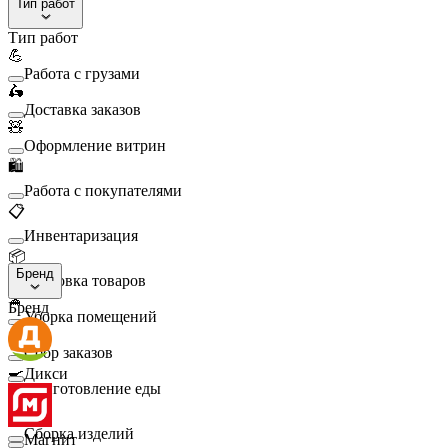
Тип работ
Тип работ
💪
Работа с грузами
🛵
Доставка заказов
🧸
Оформление витрин
🛍️
Работа с покупателями
📋
Инвентаризация
📦
Бренд
Упаковка товаров
🧹
Бренд
Уборка помещений
🛒
Сбор заказов
🍳
Дикси
Приготовление еды
🛠️
Сборка изделий
Магнит