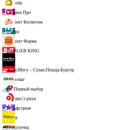
Lamoda
Лемана Про
Магнит Косметик
7 утра
Магнит Фарма
BURGER KING
Hoff
Хочу.Могу – Суши.Пицца.Бургер
Офисмаг
B1 Первый выбор
Domino`s pizza
Гольфстрим
Urent
Покупочка