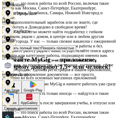
MyGig — это поиск работы по всей России, включая такие
Стокманн
города как Москва, Санкт-Петербург, Екатеринбург,
Новосибирск, Челябинск, Самара, Нижний Новгород и
АСМ Профешнл
другие.
Ищете дополнительный заработок или не знаете, где
Cпар
подработать в Домодедово в свободное время?
Белуга Истра
На MyGig вы легко можете найти подработку с гибким
графиком, рядом с домом, в центре или в любом другом
demo
районе города. У нас — только свежие вакансии с ежедневной
оплатой для мужчин и женщин, с опытом работы и без.
Показать полный текст
Показать полностью
Вайнер
Выбирайте работу рядом с вами, осуществляйте поиск адреса
на карте или категорию работы, подходящую именно вам.
Мираторг
Скачайте MyGig — приложение,
Предлагаем только свежие и актуальные вакансии в
магазинах, на производстве, в ресторанах, гостиницах, сфере
которому доверяют 1,5+ млн человек!
Ваншоп
услуг и продаж. Удобная регистрация в нашем приложении,
поддержка, оформление документов — все просто.
Абрау-Дюрсо
Доступно во всех основных магазинах приложений
Ворксистем
Воспользуйтесь услугами MyGig и начните работать уже сразу
после отклика.
App Store
Google Play
Авиор
А если нужна занятость только иногда — найдутся и такие
предложения.
Гелиус
Начните зарабатывать после завершения учебы, в отпуске или
RuStore
AppGallery
в выходные.
Скачать приложение
Альтум
MyGig — это поиск работы по всей России, включая такие
города как Москва, Санкт-Петербург, Екатеринбург,
Гулливер