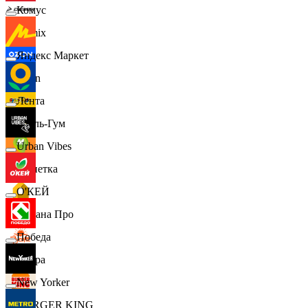
Комус
Demix
Яндекс Маркет
Ozon
Лента
Бубль-Гум
Urban Vibes
Монетка
О'КЕЙ
Лемана Про
Победа
7 утра
New Yorker
BURGER KING