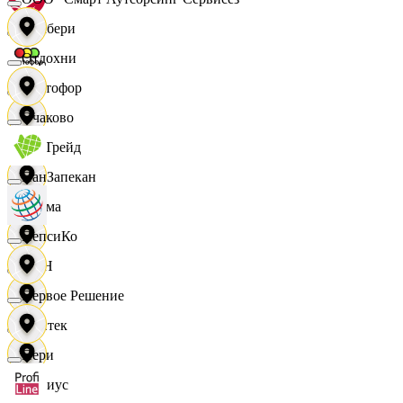
Самбери
Отдохни
Светофор
Очаково
СетТрейд
ПанЗапекан
Сигма
ПепсиКо
СИН
Первое Решение
Синтек
Пери
Сириус