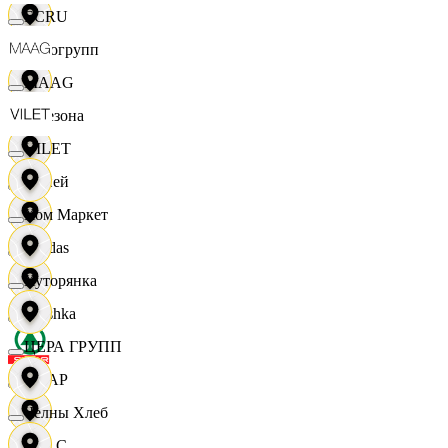
ECRU
Яркогрупп
MAAG
4 Сезона
VILET
7 дней
Хом Маркет
Adidas
Хуторянка
Bershka
ЦЕРА ГРУПП
СПАР
Челны Хлеб
M A C