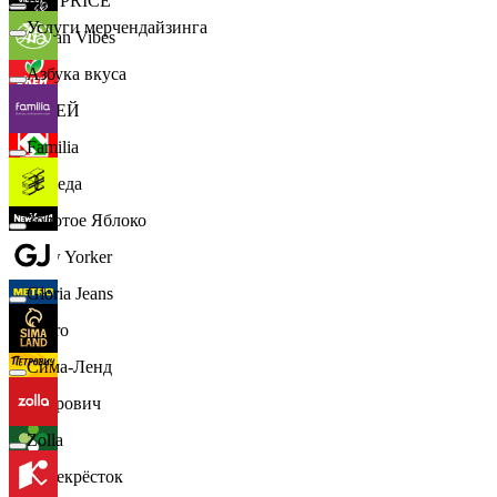
📈
FIX PRICE
Услуги мерчендайзинга
Urban Vibes
Азбука вкуса
О'КЕЙ
Familia
Победа
Золотое Яблоко
New Yorker
Gloria Jeans
Metro
Сима-Ленд
Петрович
Zolla
Перекрёсток