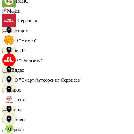
ОЛИМПС
Макси
Ваш Персонал
Максидом
ООО "Нимер"
Мария Ра
ООО "Олбизнес"
МВидео
ООО "Смарт Аутсорсинг Сервисез"
Мирос
Отдохни
Монро
Очаково
Морион