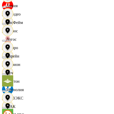
Линия
МВидео
ЛисФейм
Мирос
Логос
Монро
Лорейн
Морион
Луч
Мултон
Магнолия
НОВЭКС
МАК