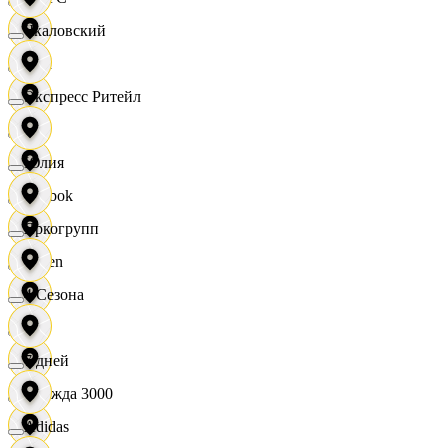
Чкаловский
OBI
Экспресс Ритейл
RE
Юлия
Reebok
Яркогрупп
Seven
4 Сезона
XC
7 дней
Одежда 3000
Adidas