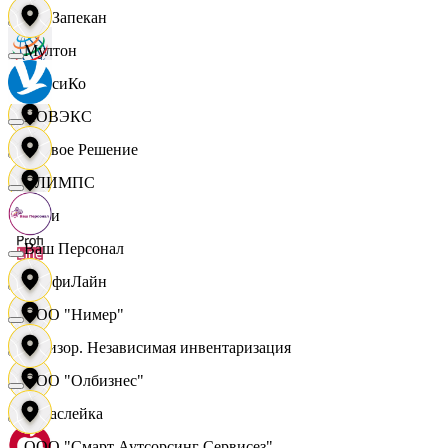
ПанЗапекан
Мултон
ПепсиКо
НОВЭКС
Первое Решение
ОЛИМПС
Пери
Ваш Персонал
ПрофиЛайн
ООО "Нимер"
Ревизор. Независимая инвентаризация
ООО "Олбизнес"
Саваслейка
ООО "Смарт Аутсорсинг Сервисез"