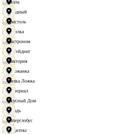
Билла
Звездный
Бристоль
Горилка
Быстроном
Ижтейдинг
Виктория
Горожанка
Вилка Ложка
Империал
Вкусный Дом
Гроздь
Гиперглобус
Индитекс