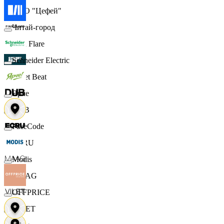
ООО "Цефей"
Читай-город
Finn Flare
Schneider Electric
Street Beat
Ярче
DUB
FaceCode
ECRU
Modis
MAAG
OFFPRICE
VILET