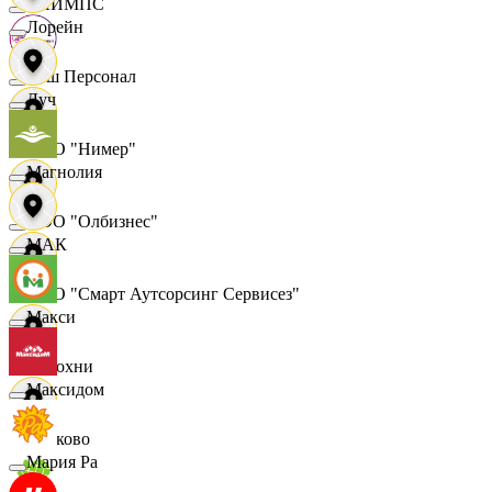
ОЛИМПС
Лорейн
Ваш Персонал
Луч
ООО "Нимер"
Магнолия
ООО "Олбизнес"
МАК
ООО "Смарт Аутсорсинг Сервисез"
Макси
Отдохни
Максидом
Очаково
Мария Ра