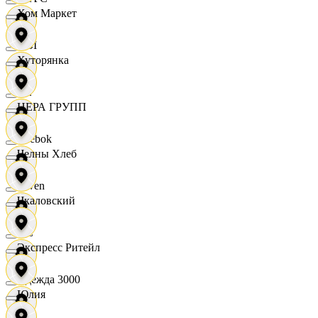
Хом Маркет
OBI
Хуторянка
RE
ЦЕРА ГРУПП
Reebok
Челны Хлеб
Seven
Чкаловский
XC
Экспресс Ритейл
Одежда 3000
Юлия