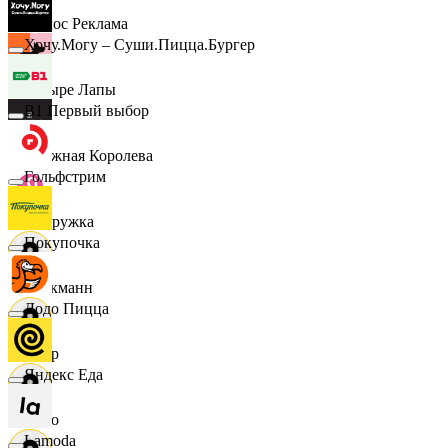
Эдмос Реклама
Хочу.Могу – Суши.Пицца.Бургер
Четыре Лапы
B1 Первый выбор
Снежная Королева
Гольфстрим
Подружка
Покупочка
Стокманн
Додо Пицца
Cпар
Яндекс Еда
demo
Lamoda