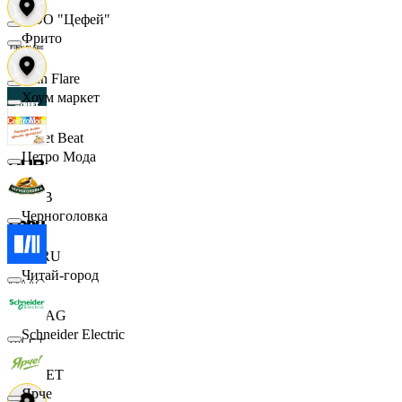
ООО "Цефей"
Фрито
Finn Flare
Хоум маркет
Street Beat
Цетро Мода
DUB
Черноголовка
ECRU
Читай-город
MAAG
Schneider Electric
VILET
Ярче