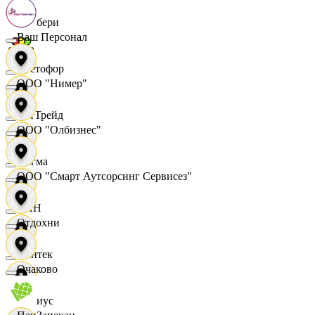
Самбери
Ваш Персонал
Светофор
ООО "Нимер"
СетТрейд
ООО "Олбизнес"
Сигма
ООО "Смарт Аутсорсинг Сервисез"
СИН
Отдохни
Синтек
Очаково
Сириус