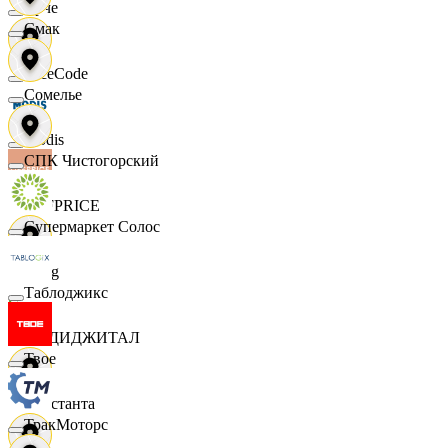
Ярче
Смак
FaceCode
Сомелье
Modis
СПК Чистогорский
OFFPRICE
Супермаркет Солос
string
Таблоджикс
X5 ДИДЖИТАЛ
Твое
Константа
ТракМоторс