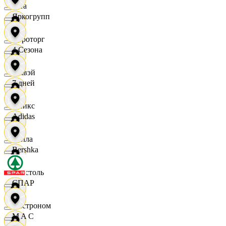
Zara
Яркогрупп
Агроторг
4 Сезона
Амвэй
7 дней
Аникс
Adidas
Билла
Bershka
Бристоль
СПАР
Быстроном
M A C