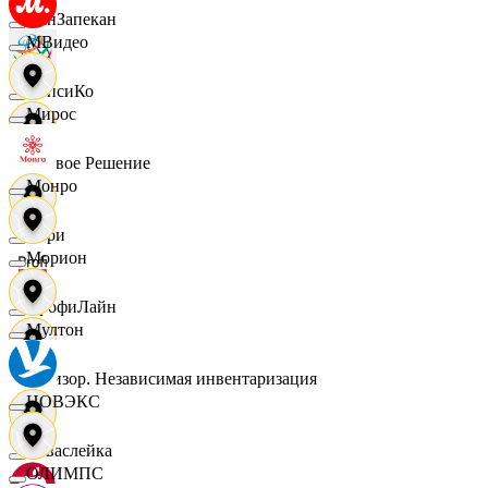
ПанЗапекан
МВидео
ПепсиКо
Мирос
Первое Решение
Монро
Пери
Морион
ПрофиЛайн
Мултон
Ревизор. Независимая инвентаризация
НОВЭКС
Саваслейка
ОЛИМПС