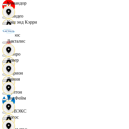
Командор
МВидео
Кэш энд Кэрри
Мирос
Лакталис
Монро
Левер
Морион
Линия
Мултон
ЛисФейм
НОВЭКС
Логос