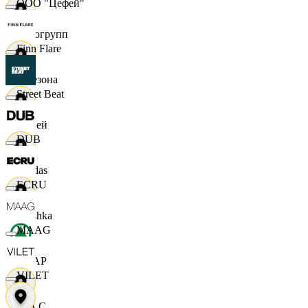
ООО "Цефей"
Яркогрупп
Finn Flare
4 Сезона
Street Beat
7 дней
DUB
Adidas
ECRU
Bershka
MAAG
СПАР
VILET
M A C