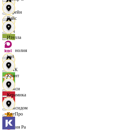
Лорейн
Вайс
Луч
Ителла
Магнолия
kari
МАК
Квант
Макси
Керамика
Максидом
КитПро
Мария Ра