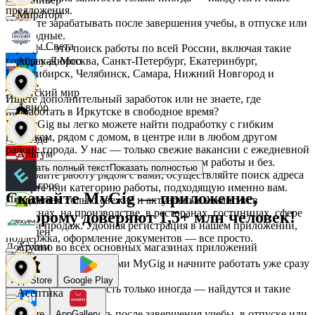
предложения.
Мираторг
Начните зарабатывать после завершения учебы, в отпуске или
в выходные.
Дары Света
MyGig — это поиск работы по всей России, включая такие
города как Москва, Санкт-Петербург, Екатеринбург,
Абрау-Дюрсо
Новосибирск, Челябинск, Самара, Нижний Новгород и
другие.
Детский мир
Ищете дополнительный заработок или не знаете, где
Авиор
подработать в Иркутске в свободное время?
На MyGig вы легко можете найти подработку с гибким
графиком, рядом с домом, в центре или в любом другом
Звезда
районе города. У нас — только свежие вакансии с ежедневной
Альтум
оплатой для мужчин и женщин, с опытом работы и без.
Показать полный текст
Показать полностью
Выбирайте работу рядом с вами, осуществляйте поиск адреса
Зельгрос
на карте или категорию работы, подходящую именно вам.
Скачайте MyGig — приложение,
Предлагаем только свежие и актуальные вакансии в
Аркета
магазинах, на производстве, в ресторанах, гостиницах, сфере
которому доверяют 1,5+ млн человек!
услуг и продаж. Удобная регистрация в нашем приложении,
Зенден
поддержка, оформление документов — все просто.
Архим
Доступно во всех основных магазинах приложений
Воспользуйтесь услугами MyGig и начните работать уже сразу
после отклика.
Инканто
App Store
Google Play
А если нужна занятость только иногда — найдутся и такие
Асептика
предложения.
Начните зарабатывать после завершения учебы, в отпуске или
RuStore
AppGallery