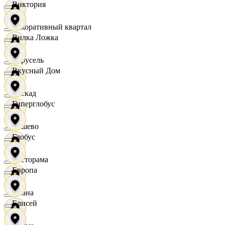
Виктория
Декоративный квартал
Вилка Ложка
Карусель
Вкусный Дом
Каскад
Гиперглобус
Дёшево
Глобус
Касторама
Европа
Диана
Елисей