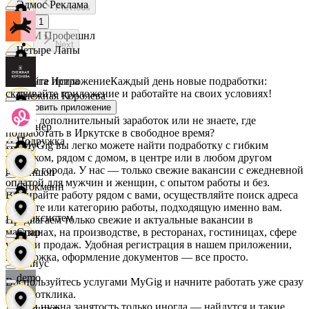
Эдмос Реклама
Previous
1
АСМ Профешнл
Next
Четыре Лапы
Скачайте приложение
Каждый день новые подработки:
Белуга Истра
скачивайте приложение и работайте на своих условиях!
Снежная Королева
Установить приложение
Ищете дополнительный заработок или не знаете, где
Вайнер
подработать в Иркутске в свободное время?
Подружка
На MyGig вы легко можете найти подработку с гибким
графиком, рядом с домом, в центре или в любом другом
районе города. У нас — только свежие вакансии с ежедневной
Ваншоп
оплатой для мужчин и женщин, с опытом работы и без.
Стокманн
Выбирайте работу рядом с вами, осуществляйте поиск адреса
на карте или категорию работы, подходящую именно вам.
Ворксистем
Предлагаем только свежие и актуальные вакансии в
магазинах, на производстве, в ресторанах, гостиницах, сфере
Cпар
услуг и продаж. Удобная регистрация в нашем приложении,
поддержка, оформление документов — все просто.
Гелиус
demo
Воспользуйтесь услугами MyGig и начните работать уже сразу
после отклика.
А если нужна занятость только иногда — найдутся и такие
Гулливер