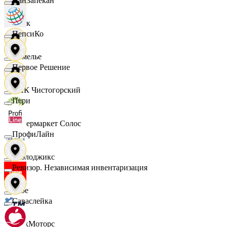
ПанЗапекан
Смак
ПепсиКо
Сомелье
Первое Решение
СПК Чистогорский
Пери
Супермаркет Солос
ПрофиЛайн
Таблоджикс
Ревизор. Независимая инвентаризация
Твое
Саваслейка
ТракМоторс