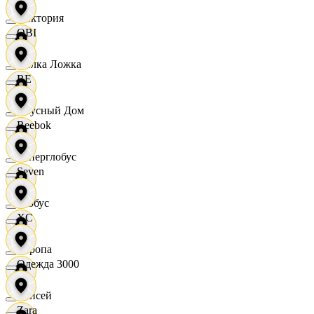
Виктория
OBI
Вилка Ложка
RE
Вкусный Дом
Reebok
Гиперглобус
Seven
Глобус
XC
Европа
Одежда 3000
Елисей
Zara