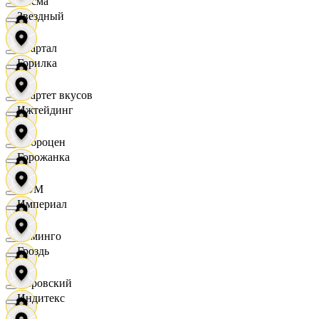
Дисма
Звездный
Квартал
Горилка
Квартет вкусов
Ижтейдинг
Доброцен
Горожанка
ДОМ
Империал
Доминго
Гроздь
Кировский
Индитекс