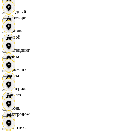
Звездный
Агроторг
Горилка
Амвэй
Ижтейдинг
Аникс
Горожанка
Билла
Империал
Бристоль
Гроздь
Быстроном
Индитекс