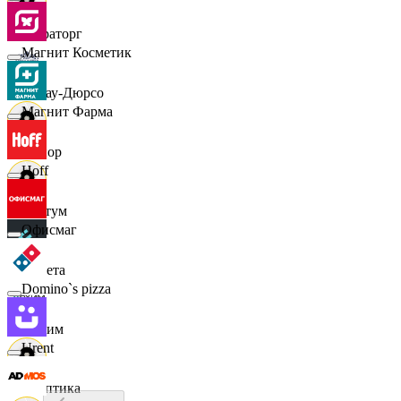
Мираторг
Магнит Косметик
Абрау-Дюрсо
Магнит Фарма
Авиор
Hoff
Альтум
Офисмаг
Аркета
Domino`s pizza
Архим
Urent
Асептика