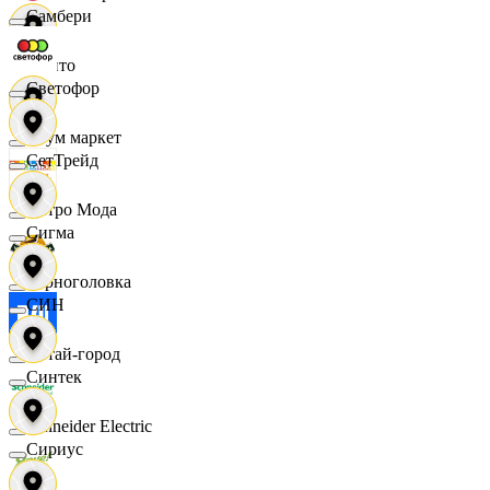
Самбери
Фрито
Светофор
Хоум маркет
СетТрейд
Цетро Мода
Сигма
Черноголовка
СИН
Читай-город
Синтек
Schneider Electric
Сириус