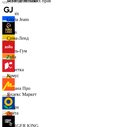
Золотое Яблоко
Без водительских прав
Demix
Gloria Jeans
Ozon
Сима-Ленд
Бубль-Гум
Zolla
Монетка
Комус
Лемана Про
Яндекс Маркет
7 утра
Лента
BURGER KING