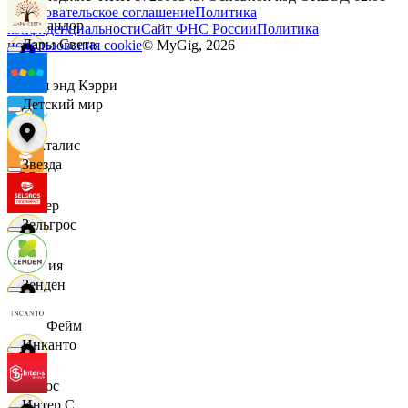
Пользовательское соглашение
Политика
Командор
конфиденциальности
Сайт ФНС России
Политика
Дары Света
использования cookie
© MyGig,
2026
Кэш энд Кэрри
Детский мир
Лакталис
Звезда
Левер
Зельгрос
Линия
Зенден
ЛисФейм
Инканто
Логос
Интер С