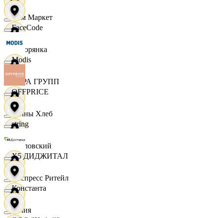
Хом Маркет
FaceCode
Хуторянка
Modis
ЦЕРА ГРУПП
OFFPRICE
Челны Хлеб
string
Чкаловский
X5 ДИДЖИТАЛ
Экспресс Ритейл
Константа
Юлия