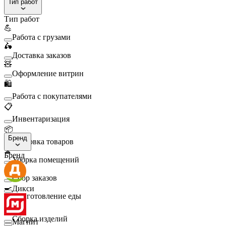
Тип работ
Тип работ
💪
Работа с грузами
🛵
Доставка заказов
🧸
Оформление витрин
🛍️
Работа с покупателями
📋
Инвентаризация
📦
Бренд
Упаковка товаров
🧹
Бренд
Уборка помещений
🛒
Сбор заказов
🍳
Дикси
Приготовление еды
🛠️
Сборка изделий
Магнит