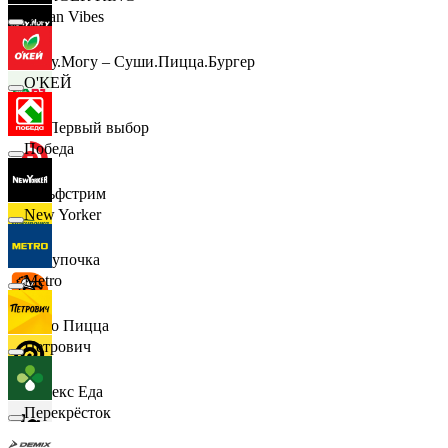
Urban Vibes
Хочу.Могу – Суши.Пицца.Бургер
О'КЕЙ
B1 Первый выбор
Победа
Гольфстрим
New Yorker
Покупочка
Metro
Додо Пицца
Петрович
Яндекс Еда
Перекрёсток