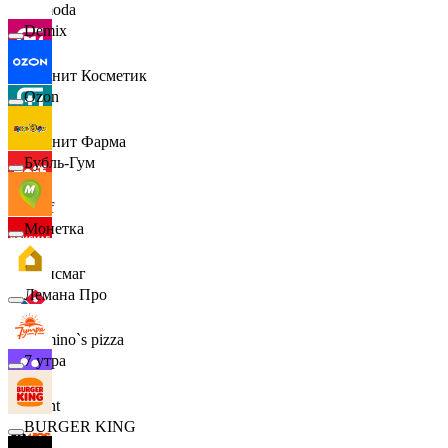
Lamoda
Demix
Магнит Косметик
Ozon
Магнит Фарма
Бубль-Гум
Hoff
Монетка
Офисмаг
Лемана Про
Domino`s pizza
7 утра
Urent
BURGER KING