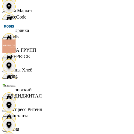
Хом Маркет
FaceCode
Хуторянка
Modis
ЦЕРА ГРУПП
OFFPRICE
Челны Хлеб
string
Чкаловский
X5 ДИДЖИТАЛ
Экспресс Ритейл
Константа
Юлия