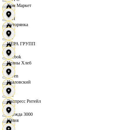
Хом Маркет
OBI
Хуторянка
RE
ЦЕРА ГРУПП
Reebok
Челны Хлеб
Seven
Чкаловский
XC
Экспресс Ритейл
Одежда 3000
Юлия