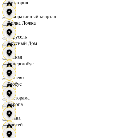
Виктория
Декоративный квартал
Вилка Ложка
Карусель
Вкусный Дом
Каскад
Гиперглобус
Дёшево
Глобус
Касторама
Европа
Диана
Елисей