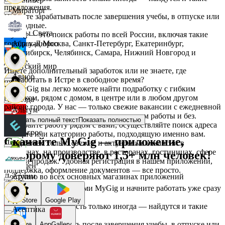
предложения.
Мираторг
Начните зарабатывать после завершения учебы, в отпуске или
в выходные.
Дары Света
MyGig — это поиск работы по всей России, включая такие
города как Москва, Санкт-Петербург, Екатеринбург,
Абрау-Дюрсо
Новосибирск, Челябинск, Самара, Нижний Новгород и
другие.
Детский мир
Ищете дополнительный заработок или не знаете, где
Авиор
подработать в Истре в свободное время?
На MyGig вы легко можете найти подработку с гибким
графиком, рядом с домом, в центре или в любом другом
Звезда
районе города. У нас — только свежие вакансии с ежедневной
Альтум
оплатой для мужчин и женщин, с опытом работы и без.
Показать полный текст
Показать полностью
Выбирайте работу рядом с вами, осуществляйте поиск адреса
Зельгрос
на карте или категорию работы, подходящую именно вам.
Скачайте MyGig — приложение,
Предлагаем только свежие и актуальные вакансии в
Аркета
магазинах, на производстве, в ресторанах, гостиницах, сфере
которому доверяют 1,5+ млн человек!
услуг и продаж. Удобная регистрация в нашем приложении,
Зенден
поддержка, оформление документов — все просто.
Архим
Доступно во всех основных магазинах приложений
Воспользуйтесь услугами MyGig и начните работать уже сразу
после отклика.
Инканто
App Store
Google Play
А если нужна занятость только иногда — найдутся и такие
Асептика
предложения.
Начните зарабатывать после завершения учебы, в отпуске или
RuStore
AppGallery