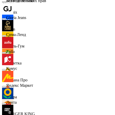
Золотое Яблоко
Без водительских прав
Demix
Gloria Jeans
Ozon
Сима-Ленд
Бубль-Гум
Zolla
Монетка
Комус
Лемана Про
Яндекс Маркет
7 утра
Лента
BURGER KING