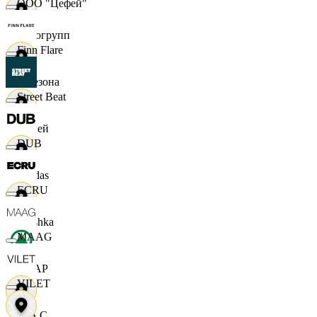
ООО "Цефей"
Яркогрупп
Finn Flare
4 Сезона
Street Beat
7 дней
DUB
Adidas
ECRU
Bershka
MAAG
СПАР
VILET
M A C