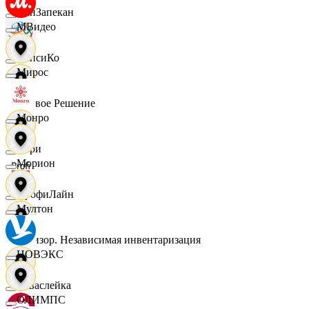
ПанЗапекан
МВидео
ПепсиКо
Мирос
Первое Решение
Монро
Пери
Морион
ПрофиЛайн
Мултон
Ревизор. Независимая инвентаризация
НОВЭКС
Саваслейка
ОЛИМПС