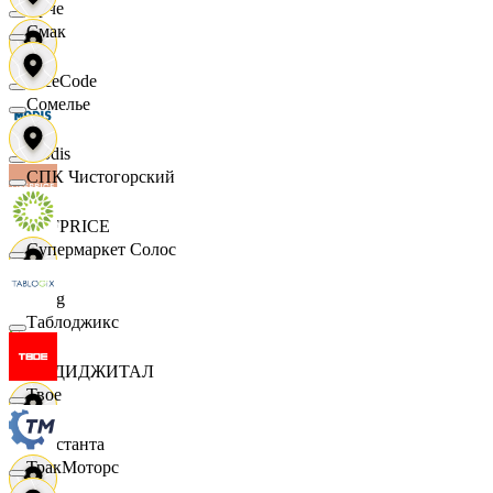
Ярче
Смак
FaceCode
Сомелье
Modis
СПК Чистогорский
OFFPRICE
Супермаркет Солос
string
Таблоджикс
X5 ДИДЖИТАЛ
Твое
Константа
ТракМоторс