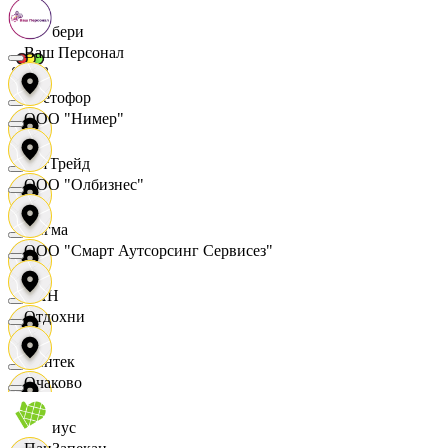
Самбери
Ваш Персонал
Светофор
ООО "Нимер"
СетТрейд
ООО "Олбизнес"
Сигма
ООО "Смарт Аутсорсинг Сервисез"
СИН
Отдохни
Синтек
Очаково
Сириус