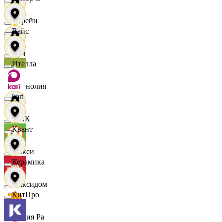
Лорейн
Вайс
Луч
Ителла
Магнолия
kari
МАК
Квант
Макси
Керамика
Максидом
КитПро
Мария Ра