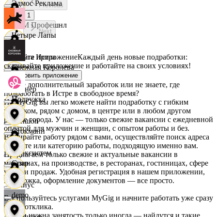
Эдмос Реклама
Previous
1
АСМ Профешнл
Next
Четыре Лапы
Скачайте приложение
Каждый день новые подработки:
Белуга Истра
скачивайте приложение и работайте на своих условиях!
Снежная Королева
Установить приложение
Ищете дополнительный заработок или не знаете, где
Вайнер
подработать в Истре в свободное время?
Подружка
На MyGig вы легко можете найти подработку с гибким
графиком, рядом с домом, в центре или в любом другом
районе города. У нас — только свежие вакансии с ежедневной
Ваншоп
оплатой для мужчин и женщин, с опытом работы и без.
Стокманн
Выбирайте работу рядом с вами, осуществляйте поиск адреса
на карте или категорию работы, подходящую именно вам.
Ворксистем
Предлагаем только свежие и актуальные вакансии в
магазинах, на производстве, в ресторанах, гостиницах, сфере
Cпар
услуг и продаж. Удобная регистрация в нашем приложении,
поддержка, оформление документов — все просто.
Гелиус
demo
Воспользуйтесь услугами MyGig и начните работать уже сразу
после отклика.
А если нужна занятость только иногда — найдутся и такие
Гулливер