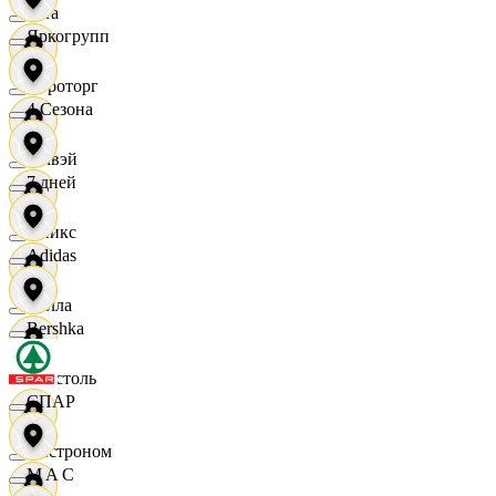
Zara
Яркогрупп
Агроторг
4 Сезона
Амвэй
7 дней
Аникс
Adidas
Билла
Bershka
Бристоль
СПАР
Быстроном
M A C