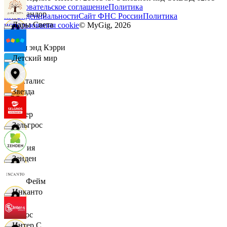
Пользовательское соглашение
Политика
Командор
конфиденциальности
Сайт ФНС России
Политика
Дары Света
использования cookie
© MyGig,
2026
Кэш энд Кэрри
Детский мир
Лакталис
Звезда
Левер
Зельгрос
Линия
Зенден
ЛисФейм
Инканто
Логос
Интер С