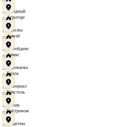
Звездный
Агроторг
Горилка
Амвэй
Ижтейдинг
Аникс
Горожанка
Билла
Империал
Бристоль
Гроздь
Быстроном
Индитекс