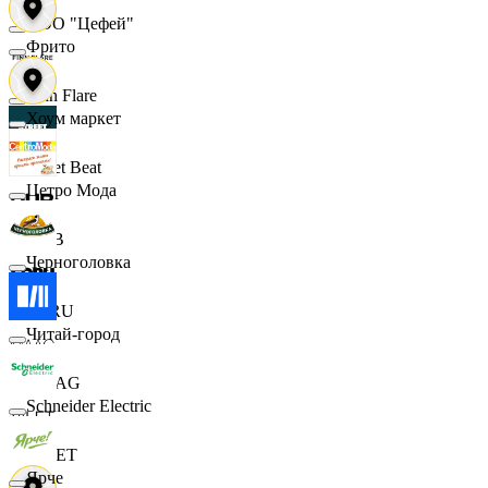
ООО "Цефей"
Фрито
Finn Flare
Хоум маркет
Street Beat
Цетро Мода
DUB
Черноголовка
ECRU
Читай-город
MAAG
Schneider Electric
VILET
Ярче