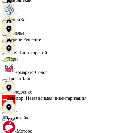
ПанЗапекан
Смак
ПепсиКо
Сомелье
Первое Решение
СПК Чистогорский
Пери
Супермаркет Солос
ПрофиЛайн
Таблоджикс
Ревизор. Независимая инвентаризация
Твое
Саваслейка
ТракМоторс