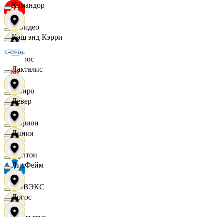
Командор
МВидео
Кэш энд Кэрри
Мирос
Лакталис
Монро
Левер
Морион
Линия
Мултон
ЛисФейм
НОВЭКС
Логос