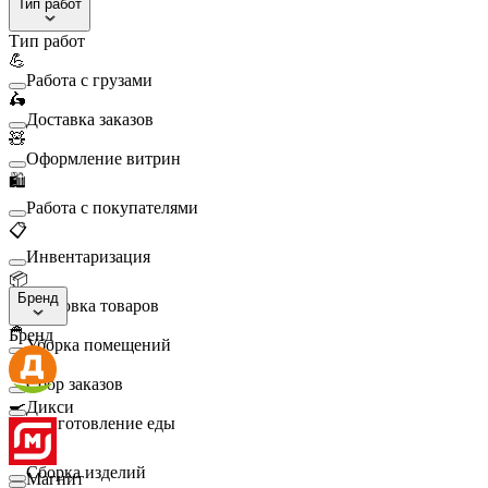
Тип работ
Тип работ
💪
Работа с грузами
🛵
Доставка заказов
🧸
Оформление витрин
🛍️
Работа с покупателями
📋
Инвентаризация
📦
Бренд
Упаковка товаров
🧹
Бренд
Уборка помещений
🛒
Сбор заказов
🍳
Дикси
Приготовление еды
🛠️
Сборка изделий
Магнит