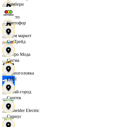
Самбери
Фрито
Светофор
Хоум маркет
СетТрейд
Цетро Мода
Сигма
Черноголовка
СИН
Читай-город
Синтек
Schneider Electric
Сириус