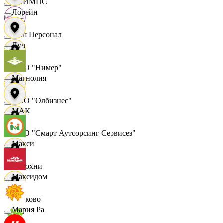
ОЛИМПС
Лорейн
Ваш Персонал
Луч
ООО "Нимер"
Магнолия
ООО "Олбизнес"
МАК
ООО "Смарт Аутсорсинг Сервисез"
Макси
Отдохни
Максидом
Очаково
Мария Ра