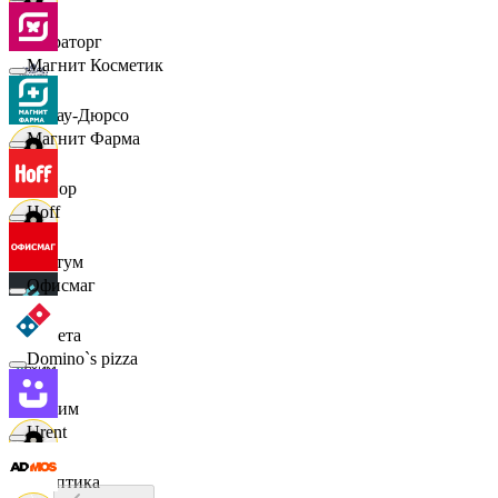
Мираторг
Магнит Косметик
Абрау-Дюрсо
Магнит Фарма
Авиор
Hoff
Альтум
Офисмаг
Аркета
Domino`s pizza
Архим
Urent
Асептика