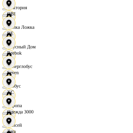
Виктория
OBI
Вилка Ложка
RE
Вкусный Дом
Reebok
Гиперглобус
Seven
Глобус
XC
Европа
Одежда 3000
Елисей
Zara