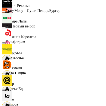
Эдмос Реклама
Хочу.Могу – Суши.Пицца.Бургер
Четыре Лапы
B1 Первый выбор
Снежная Королева
Гольфстрим
Подружка
Покупочка
Стокманн
Додо Пицца
Cпар
Яндекс Еда
demo
Lamoda