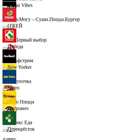
Urban Vibes
Хочу.Могу – Суши.Пицца.Бургер
О'КЕЙ
B1 Первый выбор
Победа
Гольфстрим
New Yorker
Покупочка
Metro
Додо Пицца
Петрович
Яндекс Еда
Перекрёсток