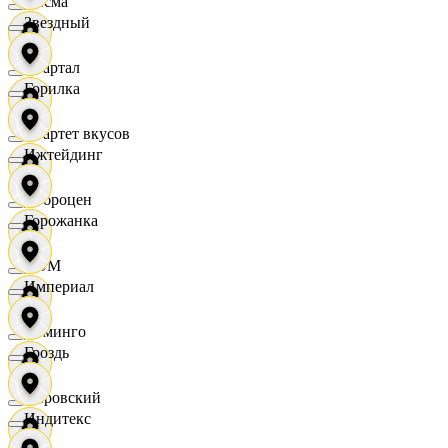
Дисма
Звездный
Квартал
Горилка
Квартет вкусов
Ижтейдинг
Доброцен
Горожанка
ДОМ
Империал
Доминго
Гроздь
Кировский
Индитекс