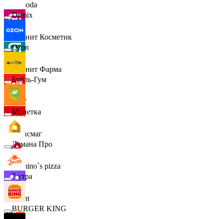
Lamoda
Demix
Магнит Косметик
Ozon
Магнит Фарма
Бубль-Гум
Hoff
Монетка
Офисмаг
Лемана Про
Domino`s pizza
7 утра
Urent
BURGER KING