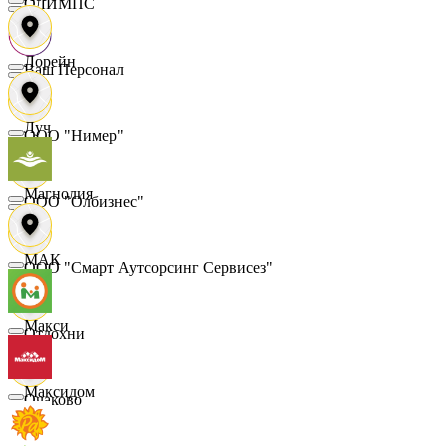
ОЛИМПС
Лорейн
Ваш Персонал
Луч
ООО "Нимер"
Магнолия
ООО "Олбизнес"
МАК
ООО "Смарт Аутсорсинг Сервисез"
Макси
Отдохни
Максидом
Очаково