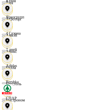
Юлия
Zara
Яркогрупп
Агроторг
4 Сезона
Амвэй
7 дней
Аникс
Adidas
Билла
Bershka
Бристоль
СПАР
Быстроном