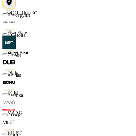
ООО "Цефей"
Яркогрупп
Finn Flare
4 Сезона
Street Beat
7 дней
DUB
Adidas
ECRU
Bershka
MAAG
СПАР
VILET
M A C