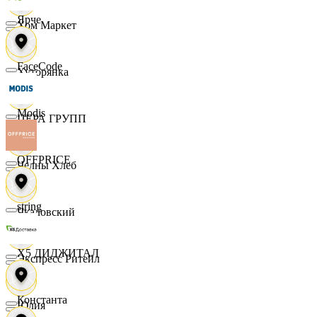
Ярче
Хом Маркет
FaceCode
Хуторянка
Modis
ЦЕРА ГРУПП
OFFPRICE
Челны Хлеб
string
Чкаловский
X5 ДИДЖИТАЛ
Экспресс Ритейл
Константа
Юлия