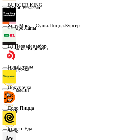
BURGER KING
Эдмос Реклама
Хочу.Могу – Суши.Пицца.Бургер
Четыре Лапы
B1 Первый выбор
Снежная Королева
Гольфстрим
Подружка
Покупочка
Стокманн
Додо Пицца
Cпар
Яндекс Еда
demo