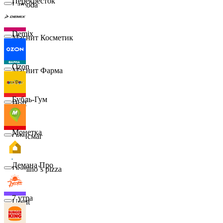
Перекрёсток
Lamoda
Demix
Магнит Косметик
Ozon
Магнит Фарма
Бубль-Гум
Hoff
Монетка
Офисмаг
Лемана Про
Domino`s pizza
7 утра
Urent