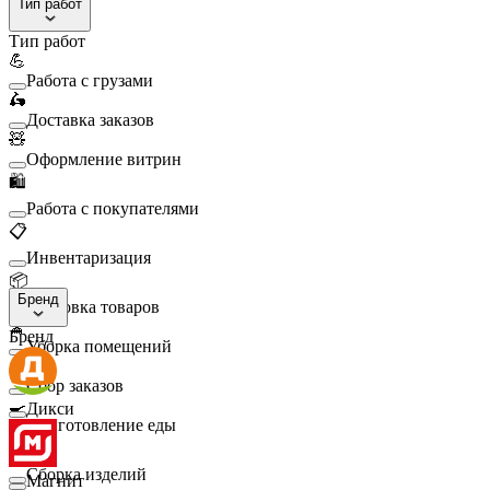
Тип работ
Тип работ
💪
Работа с грузами
🛵
Доставка заказов
🧸
Оформление витрин
🛍️
Работа с покупателями
📋
Инвентаризация
📦
Бренд
Упаковка товаров
🧹
Бренд
Уборка помещений
🛒
Сбор заказов
🍳
Дикси
Приготовление еды
🛠️
Сборка изделий
Магнит