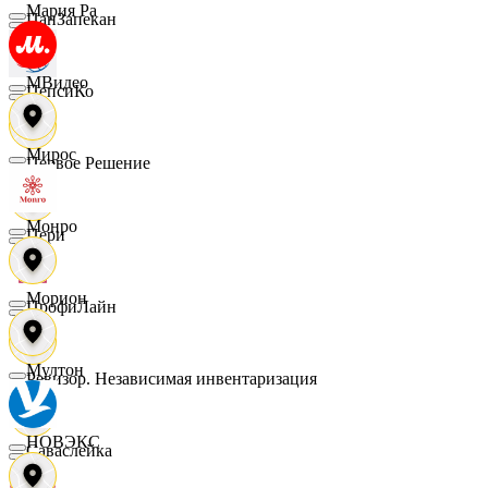
Мария Ра
ПанЗапекан
МВидео
ПепсиКо
Мирос
Первое Решение
Монро
Пери
Морион
ПрофиЛайн
Мултон
Ревизор. Независимая инвентаризация
НОВЭКС
Саваслейка