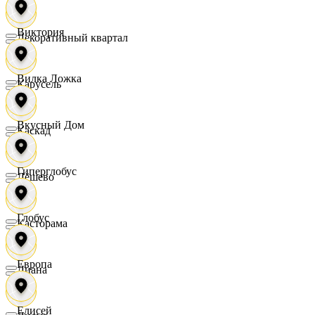
Виктория
Декоративный квартал
Вилка Ложка
Карусель
Вкусный Дом
Каскад
Гиперглобус
Дёшево
Глобус
Касторама
Европа
Диана
Елисей