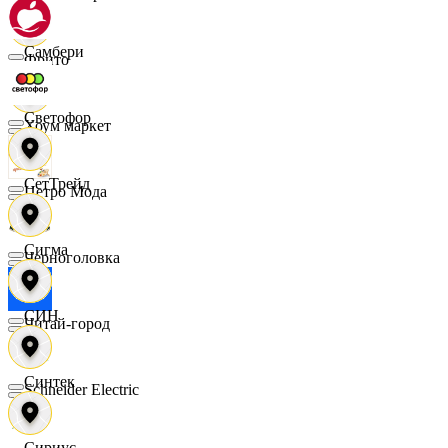
Самбери
Фрито
Светофор
Хоум маркет
СетТрейд
Цетро Мода
Сигма
Черноголовка
СИН
Читай-город
Синтек
Schneider Electric
Сириус