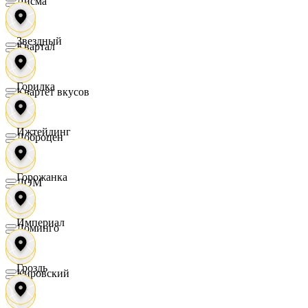
Дисма
Звездный
Квартал
Горилка
Квартет вкусов
Ижтейдинг
Доброцен
Горожанка
ДОМ
Империал
Доминго
Гроздь
Кировский