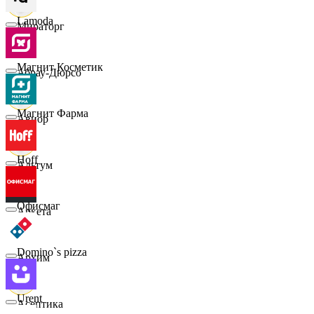
Lamoda
Мираторг
Магнит Косметик
Абрау-Дюрсо
Магнит Фарма
Авиор
Hoff
Альтум
Офисмаг
Аркета
Domino`s pizza
Архим
Urent
Асептика