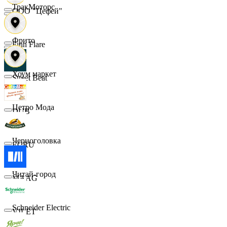
ТракМоторс
ООО "Цефей"
Фрито
Finn Flare
Хоум маркет
Street Beat
Цетро Мода
DUB
Черноголовка
ECRU
Читай-город
MAAG
Schneider Electric
VILET