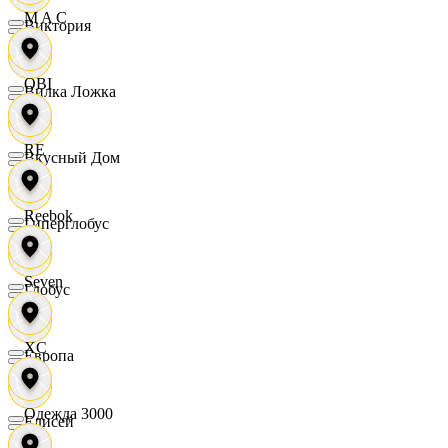
M A C
Виктория
OBI
Вилка Ложка
RE
Вкусный Дом
Reebok
Гиперглобус
Seven
Глобус
XC
Европа
Одежда 3000
Елисей