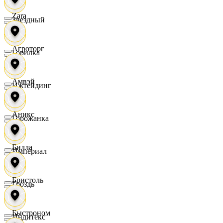
Zara
Звездный
Агроторг
Горилка
Амвэй
Ижтейдинг
Аникс
Горожанка
Билла
Империал
Бристоль
Гроздь
Быстроном
Индитекс