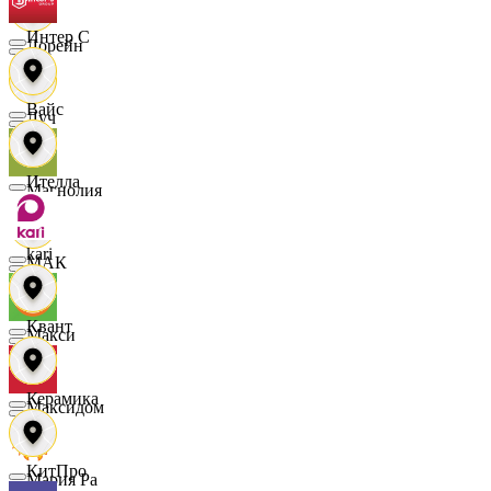
Интер С
Лорейн
Вайс
Луч
Ителла
Магнолия
kari
МАК
Квант
Макси
Керамика
Максидом
КитПро
Мария Ра