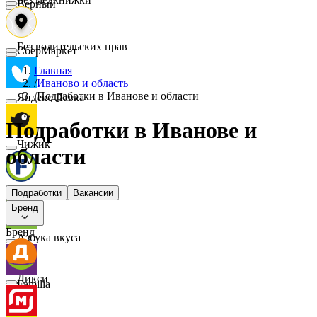
Верный
Без водительских прав
СберМаркет
Главная
/
Иваново и область
/
Подработки в Иванове и области
Яндекс Лавка
Подработки в Иванове и
Чижик
области
FIX PRICE
Подработки
Вакансии
Бренд
Бренд
Азбука вкуса
Дикси
Familia