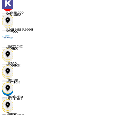
Командор
МВидео
Кэш энд Кэрри
Мирос
Лакталис
Монро
Левер
Морион
Линия
Мултон
ЛисФейм
НОВЭКС
Логос