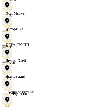
Хом Маркет
OBI
Хуторянка
RE
ЦЕРА ГРУПП
Reebok
Челны Хлеб
Seven
Чкаловский
XC
Экспресс Ритейл
Одежда 3000