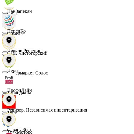
ПанЗапекан
Смак
ПепсиКо
Сомелье
Первое Решение
СПК Чистогорский
Пери
Супермаркет Солос
ПрофиЛайн
Таблоджикс
Ревизор. Независимая инвентаризация
Твое
Саваслейка
ТракМоторс