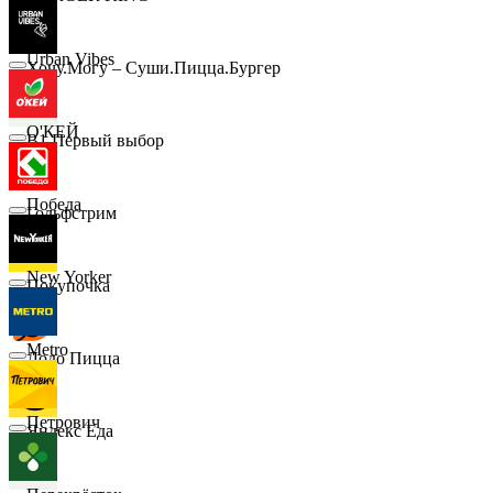
Urban Vibes
Хочу.Могу – Суши.Пицца.Бургер
О'КЕЙ
B1 Первый выбор
Победа
Гольфстрим
New Yorker
Покупочка
Metro
Додо Пицца
Петрович
Яндекс Еда