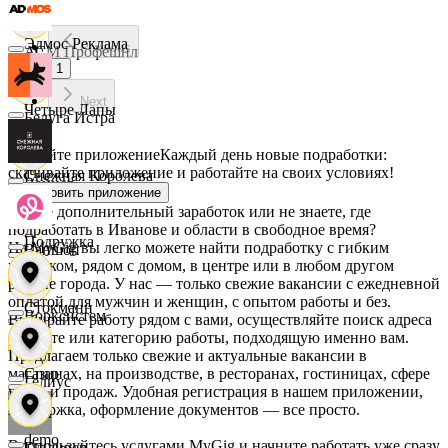
Эдмос Реклама
Previous
АСМ Профешнл
1
Next
Четыре Лапы
Белуга Истра
Скачайте приложение
Каждый день новые подработки:
скачивайте приложение и работайте на своих условиях!
Снежная Королева
Вайнер
Установить приложение
Ищете дополнительный заработок или не знаете, где
подработать в Иванове и области в свободное время?
Подружка
На MyGig вы легко можете найти подработку с гибким
Ваншоп
графиком, рядом с домом, в центре или в любом другом
районе города. У нас — только свежие вакансии с ежедневной
оплатой для мужчин и женщин, с опытом работы и без.
Стокманн
Ворксистем
Выбирайте работу рядом с вами, осуществляйте поиск адреса
на карте или категорию работы, подходящую именно вам.
Предлагаем только свежие и актуальные вакансии в
магазинах, на производстве, в ресторанах, гостиницах, сфере
Cпар
Гелиус
услуг и продаж. Удобная регистрация в нашем приложении,
поддержка, оформление документов — все просто.
demo
Воспользуйтесь услугами MyGig и начните работать уже сразу
Гулливер