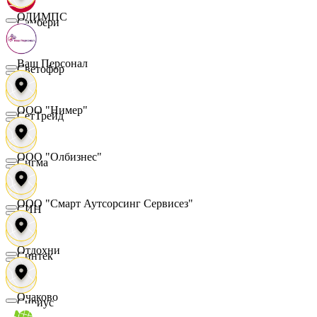
ОЛИМПС
Самбери
Ваш Персонал
Светофор
ООО "Нимер"
СетТрейд
ООО "Олбизнес"
Сигма
ООО "Смарт Аутсорсинг Сервисез"
СИН
Отдохни
Синтек
Очаково
Сириус