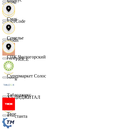
Ярче
Смак
FaceCode
Сомелье
Modis
СПК Чистогорский
OFFPRICE
Супермаркет Солос
string
Таблоджикс
X5 ДИДЖИТАЛ
Твое
Константа