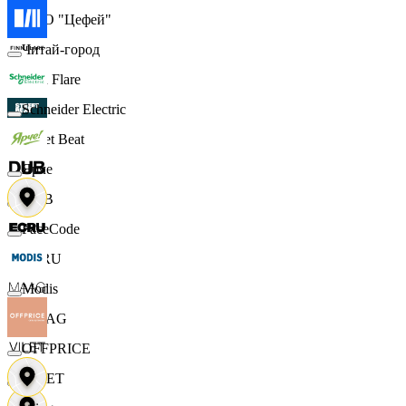
ООО "Цефей"
Читай-город
Finn Flare
Schneider Electric
Street Beat
Ярче
DUB
FaceCode
ECRU
Modis
MAAG
OFFPRICE
VILET