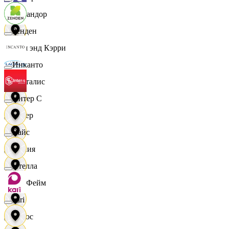
Командор
Зенден
Кэш энд Кэрри
Инканто
Лакталис
Интер С
Левер
Вайс
Линия
Ителла
ЛисФейм
kari
Логос