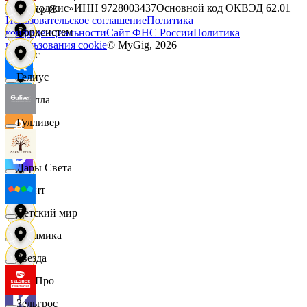
Технолоджис»
ИНН
9728003437
Основной код ОКВЭД
62.01
Интер С
Пользовательское соглашение
Политика
Ворксистем
конфиденциальности
Сайт ФНС России
Политика
использования cookie
© MyGig,
2026
Вайс
Гелиус
Ителла
Гулливер
kari
Дары Света
Квант
Детский мир
Керамика
Звезда
КитПро
Зельгрос