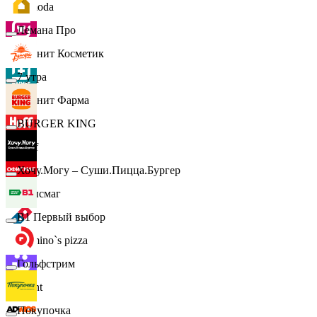
Lamoda
Лемана Про
Магнит Косметик
7 утра
Магнит Фарма
BURGER KING
Hoff
Хочу.Могу – Суши.Пицца.Бургер
Офисмаг
B1 Первый выбор
Domino`s pizza
Гольфстрим
Urent
Покупочка