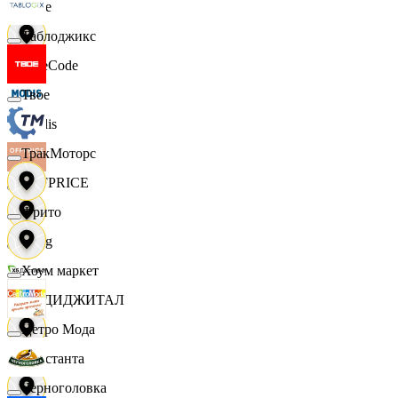
Ярче
Таблоджикс
FaceCode
Твое
Modis
ТракМоторс
OFFPRICE
Фрито
string
Хоум маркет
X5 ДИДЖИТАЛ
Цетро Мода
Константа
Черноголовка