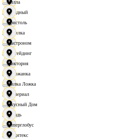
Билла
Звездный
Бристоль
Горилка
Быстроном
Ижтейдинг
Виктория
Горожанка
Вилка Ложка
Империал
Вкусный Дом
Гроздь
Гиперглобус
Индитекс