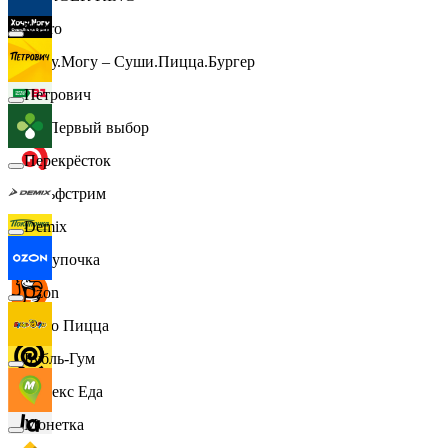
Metro
Хочу.Могу – Суши.Пицца.Бургер
Петрович
B1 Первый выбор
Перекрёсток
Гольфстрим
Demix
Покупочка
Ozon
Додо Пицца
Бубль-Гум
Яндекс Еда
Монетка