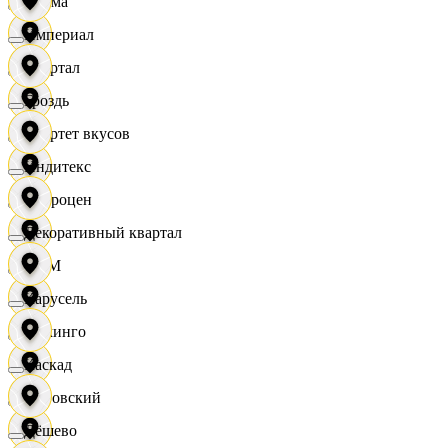
Дисма
Империал
Квартал
Гроздь
Квартет вкусов
Индитекс
Доброцен
Декоративный квартал
ДОМ
Карусель
Доминго
Каскад
Кировский
Дёшево