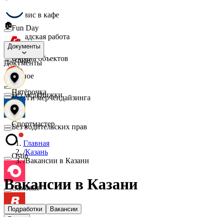
☕
Сервис в кафе
🏚️
Fun Day
Складская работа
🛡️
Документы
Охрана объектов
Ашан
Документы
🔎
Разное
📈
Пятёрочка
Без медкнижки
Услуги мерчендайзинга
Спортмастер
Без водительских прав
Главная
/
Казань
Ostin
/
Вакансии в Казани
Вакансии в Казани
Самокат
Подработки
Вакансии