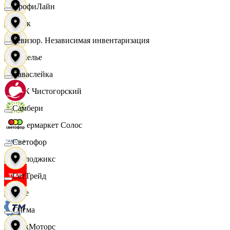
ПрофиЛайн
Смак
Ревизор. Независимая инвентаризация
Сомелье
Саваслейка
СПК Чистогорский
Самбери
Супермаркет Солос
Светофор
Таблоджикс
СетТрейд
Твое
Сигма
ТракМоторс