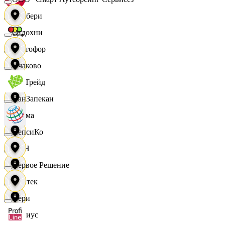
Самбери
Отдохни
Светофор
Очаково
СетТрейд
ПанЗапекан
Сигма
ПепсиКо
СИН
Первое Решение
Синтек
Пери
Сириус