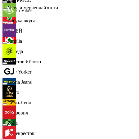
📈
FIX PRICE
Услуги мерчендайзинга
Urban Vibes
Азбука вкуса
О'КЕЙ
Familia
Победа
Золотое Яблоко
New Yorker
Gloria Jeans
Metro
Сима-Ленд
Петрович
Zolla
Перекрёсток