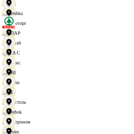
Zara
Bershka
Агроторг
СПАР
Амвэй
M A C
Аникс
OBI
Билла
RE
Бристоль
Reebok
Быстроном
Seven