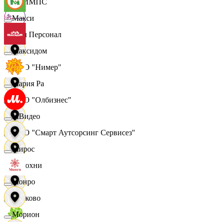
ОЛИМПС
Макси
Ваш Персонал
Максидом
ООО "Нимер"
Мария Ра
ООО "Олбизнес"
МВидео
ООО "Смарт Аутсорсинг Сервисез"
Мирос
Отдохни
Монро
Очаково
Морион