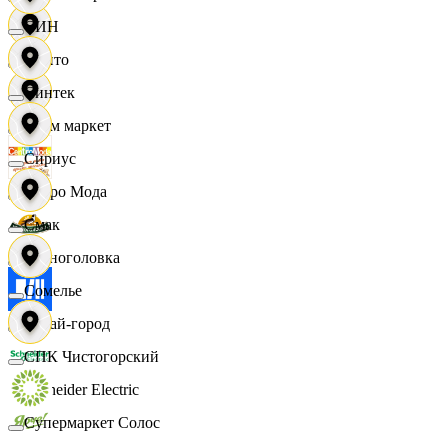
СИН
Фрито
Синтек
Хоум маркет
Сириус
Цетро Мода
Смак
Черноголовка
Сомелье
Читай-город
СПК Чистогорский
Schneider Electric
Супермаркет Солос