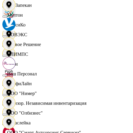
ПанЗапекан
Мултон
ПепсиКо
НОВЭКС
Первое Решение
ОЛИМПС
Пери
Ваш Персонал
ПрофиЛайн
ООО "Нимер"
Ревизор. Независимая инвентаризация
ООО "Олбизнес"
Саваслейка
ООО "Смарт Аутсорсинг Сервисез"