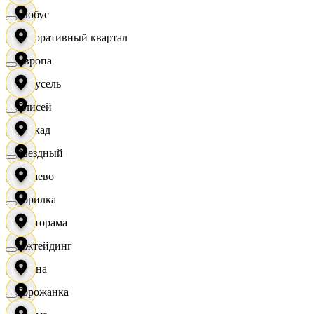
Глобус
Декоративный квартал
Европа
Карусель
Елисей
Каскад
Звездный
Дёшево
Горилка
Касторама
Ижтейдинг
Диана
Горожанка