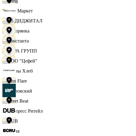
string
Хом Маркет
X5 ДИДЖИТАЛ
Хуторянка
Константа
ЦЕРА ГРУПП
ООО "Цефей"
Челны Хлеб
Finn Flare
Чкаловский
Street Beat
Экспресс Ритейл
DUB
Юлия