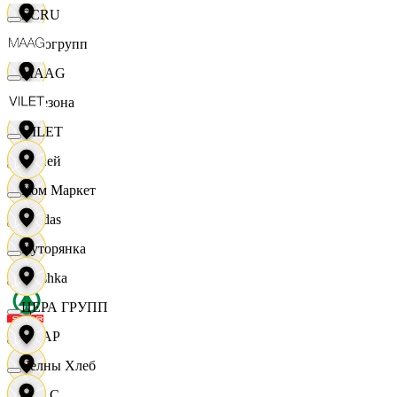
ECRU
Яркогрупп
MAAG
4 Сезона
VILET
7 дней
Хом Маркет
Adidas
Хуторянка
Bershka
ЦЕРА ГРУПП
СПАР
Челны Хлеб
M A C