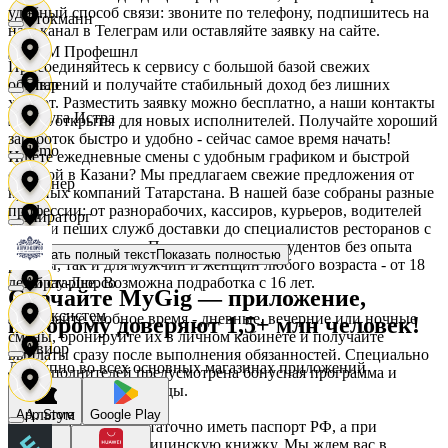
удобный способ связи: звоните по телефону, подпишитесь на
Стокманн
наш канал в Телеграм или оставляйте заявку на сайте.
АСМ Профешнл
Присоединяйтесь к сервису с большой базой свежих
объявлений и получайте стабильный доход без лишних
Cпар
хлопот. Разместить заявку можно бесплатно, а наши контакты
Белуга Истра
всегда открыты для новых исполнителей. Получайте хороший
заработок быстро и удобно - сейчас самое время начать!
demo
Ищете ежедневные смены с удобным графиком и быстрой
оплатой в Казани? Мы предлагаем свежие предложения от
Вайнер
крупных компаний Татарстана. В нашей базе собраны разные
профессии: от разнорабочих, кассиров, курьеров, водителей
Мираторг
такси и пеших служб доставки до специалистов ресторанов с
вкусным питанием. Подходит как для студентов без опыта
Ваншоп
Показать полный текст
Показать полностью
работы, так и для мужчин и женщин любого возраста - от 18
лет и старше. Возможна подработка с 16 лет.
Абрау-Дюрсо
Скачайте MyGig — приложение,
Ворксистем
Выбирайте удобное время - дневные, вечерние или ночные
которому доверяют 1,5+ млн человек!
смены, бронируйте их в личном кабинете и получайте
Авиор
выплаты сразу после выполнения обязанностей. Специально
Доступно во всех основных магазинах приложений
для исполнителей предусмотрена бонусная программа и
Гелиус
дополнительные награды.
Альтум
App Store
Google Play
Для оформления достаточно иметь паспорт РФ, а при
необходимости - медицинскую книжку. Мы ждем вас в
Гулливер