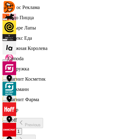
Эдмос Реклама
Додо Пицца
Четыре Лапы
Яндекс Еда
Снежная Королева
Lamoda
Подружка
Магнит Косметик
Стокманн
Магнит Фарма
Cпар
Hoff
Previous
demo
1