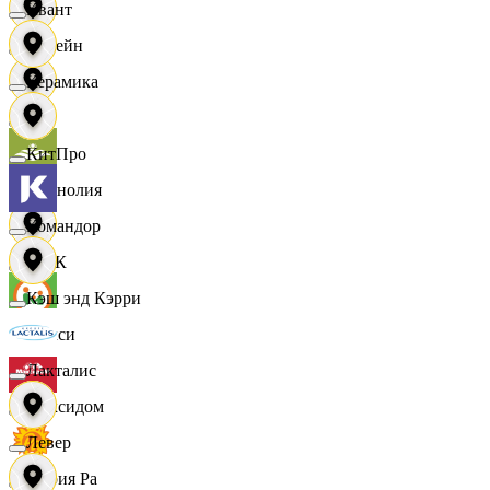
Квант
Лорейн
Керамика
Луч
КитПро
Магнолия
Командор
МАК
Кэш энд Кэрри
Макси
Лакталис
Максидом
Левер
Мария Ра