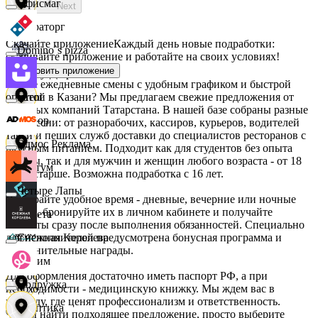
Офисмаг
Next
Мираторг
Скачайте приложение
Каждый день новые подработки:
Domino`s pizza
скачивайте приложение и работайте на своих условиях!
Установить приложение
Абрау-Дюрсо
Ищете ежедневные смены с удобным графиком и быстрой
оплатой в Казани? Мы предлагаем свежие предложения от
Urent
крупных компаний Татарстана. В нашей базе собраны разные
Авиор
профессии: от разнорабочих, кассиров, курьеров, водителей
такси и пеших служб доставки до специалистов ресторанов с
Эдмос Реклама
вкусным питанием. Подходит как для студентов без опыта
работы, так и для мужчин и женщин любого возраста - от 18
Альтум
лет и старше. Возможна подработка с 16 лет.
Четыре Лапы
Выбирайте удобное время - дневные, вечерние или ночные
смены, бронируйте их в личном кабинете и получайте
Аркета
выплаты сразу после выполнения обязанностей. Специально
для исполнителей предусмотрена бонусная программа и
Снежная Королева
дополнительные награды.
Архим
Для оформления достаточно иметь паспорт РФ, а при
Подружка
необходимости - медицинскую книжку. Мы ждем вас в
команду, где ценят профессионализм и ответственность.
Асептика
Чтобы найти подходящее предложение, просто выберите