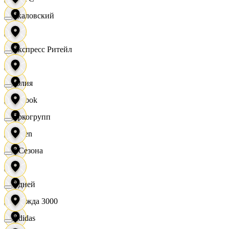
Чкаловский
OBI
Экспресс Ритейл
RE
Юлия
Reebok
Яркогрупп
Seven
4 Сезона
XC
7 дней
Одежда 3000
Adidas