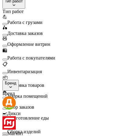
Тип работ
Тип работ
💪
Работа с грузами
🛵
Доставка заказов
🧸
Оформление витрин
🛍️
Работа с покупателями
📋
Инвентаризация
📦
Бренд
Упаковка товаров
🧹
Бренд
Уборка помещений
🛒
Сбор заказов
🍳
Дикси
Приготовление еды
🛠️
Сборка изделий
Магнит