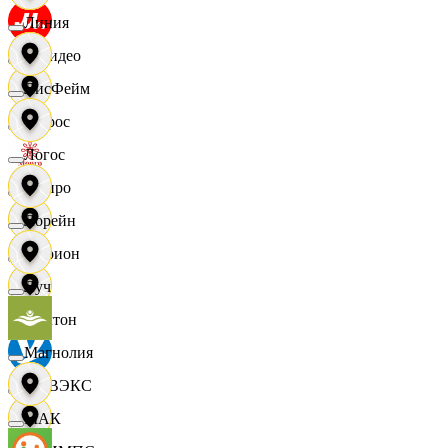
Линия
МВидео
ЛисФейм
Мирос
Логос
Монро
Лорейн
Морион
Луч
Мултон
Магнолия
НОВЭКС
МАК