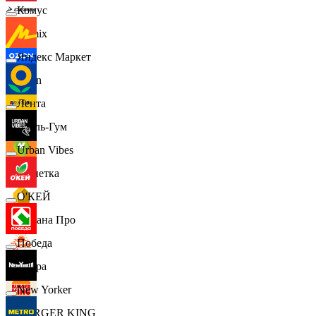
Комус
Demix
Яндекс Маркет
Ozon
Лента
Бубль-Гум
Urban Vibes
Монетка
О'КЕЙ
Лемана Про
Победа
7 утра
New Yorker
BURGER KING