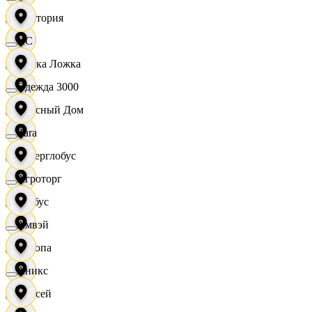
Виктория
XC
Вилка Ложка
Одежда 3000
Вкусный Дом
Zara
Гиперглобус
Агроторг
Глобус
Амвэй
Европа
Аникс
Елисей