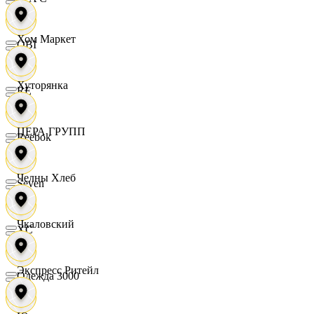
Хом Маркет
OBI
Хуторянка
RE
ЦЕРА ГРУПП
Reebok
Челны Хлеб
Seven
Чкаловский
XC
Экспресс Ритейл
Одежда 3000