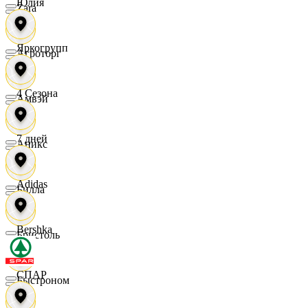
Юлия
Zara
Яркогрупп
Агроторг
4 Сезона
Амвэй
7 дней
Аникс
Adidas
Билла
Bershka
Бристоль
СПАР
Быстроном