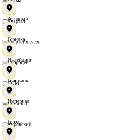
Дисма
Звездный
Квартал
Горилка
Квартет вкусов
Ижтейдинг
Доброцен
Горожанка
ДОМ
Империал
Доминго
Гроздь
Кировский