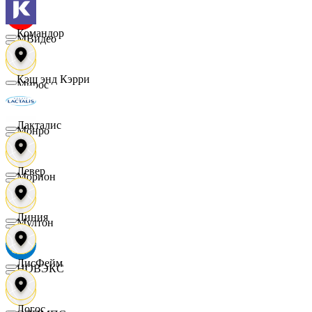
Командор
МВидео
Кэш энд Кэрри
Мирос
Лакталис
Монро
Левер
Морион
Линия
Мултон
ЛисФейм
НОВЭКС
Логос