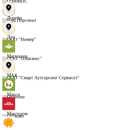
ОЛИМПС
Лорейн
Ваш Персонал
Луч
ООО "Нимер"
Магнолия
ООО "Олбизнес"
МАК
ООО "Смарт Аутсорсинг Сервисез"
Макси
Отдохни
Максидом
Очаково