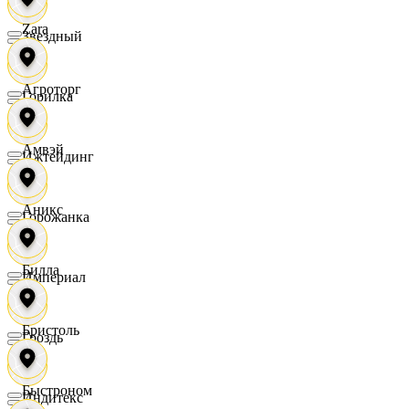
Zara
Звездный
Агроторг
Горилка
Амвэй
Ижтейдинг
Аникс
Горожанка
Билла
Империал
Бристоль
Гроздь
Быстроном
Индитекс