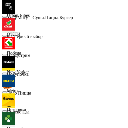
Urban Vibes
Хочу.Могу – Суши.Пицца.Бургер
О'КЕЙ
B1 Первый выбор
Победа
Гольфстрим
New Yorker
Покупочка
Metro
Додо Пицца
Петрович
Яндекс Еда