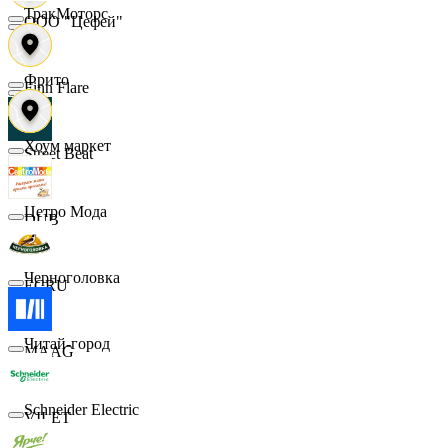
ТракМоторс
ООО "Цефей"
Фрито
Finn Flare
Хоум маркет
Street Beat
Цетро Мода
DUB
Черноголовка
ECRU
Читай-город
MAAG
Schneider Electric
VILET