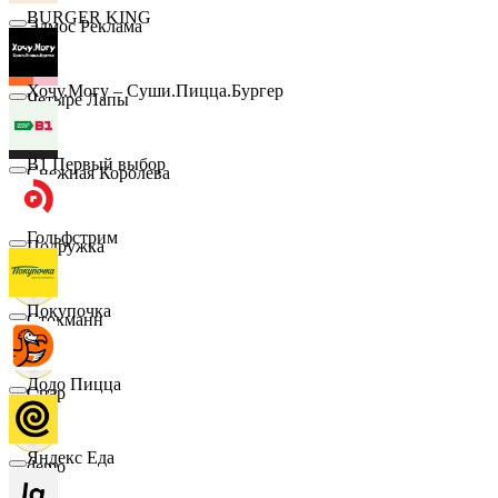
BURGER KING
Эдмос Реклама
Хочу.Могу – Суши.Пицца.Бургер
Четыре Лапы
B1 Первый выбор
Снежная Королева
Гольфстрим
Подружка
Покупочка
Стокманн
Додо Пицца
Cпар
Яндекс Еда
demo