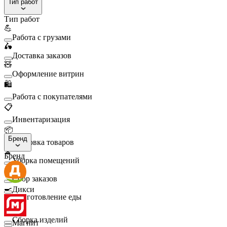
Тип работ
Тип работ
💪
Работа с грузами
🛵
Доставка заказов
🧸
Оформление витрин
🛍️
Работа с покупателями
📋
Инвентаризация
📦
Бренд
Упаковка товаров
🧹
Бренд
Уборка помещений
🛒
Сбор заказов
🍳
Дикси
Приготовление еды
🛠️
Сборка изделий
Магнит