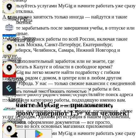
Воспользуйтесь услугами MyGig и начните работать уже сразу
после отклика.
А если нужна занятость только иногда — найдутся и такие
Мираторг
Дары Света
предложения.
Начните зарабатывать после завершения учебы, в отпуске или
в выходные.
Абрау-Дюрсо
MyGig — это поиск работы по всей России, включая такие
Детский мир
города как Москва, Санкт-Петербург, Екатеринбург,
Новосибирск, Челябинск, Самара, Нижний Новгород и
другие.
Авиор
Звезда
Ищете дополнительный заработок или не знаете, где
подработать в Калуге и области в свободное время?
На MyGig вы легко можете найти подработку с гибким
графиком, рядом с домом, в центре или в любом другом
Альтум
Зельгрос
районе города. У нас — только свежие вакансии с ежедневной
оплатой для мужчин и женщин, с опытом работы и без.
Показать полный текст
Показать полностью
Выбирайте работу рядом с вами, осуществляйте поиск адреса
Аркета
на карте или категорию работы, подходящую именно вам.
Зенден
Скачайте MyGig — приложение,
Предлагаем только свежие и актуальные вакансии в
магазинах, на производстве, в ресторанах, гостиницах, сфере
которому доверяют 1,5+ млн человек!
услуг и продаж. Удобная регистрация в нашем приложении,
Архим
Инканто
поддержка, оформление документов — все просто.
Доступно во всех основных магазинах приложений
Воспользуйтесь услугами MyGig и начните работать уже сразу