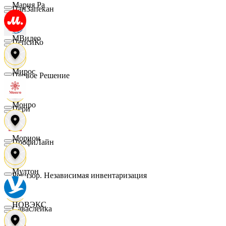
Мария Ра
ПанЗапекан
МВидео
ПепсиКо
Мирос
Первое Решение
Монро
Пери
Морион
ПрофиЛайн
Мултон
Ревизор. Независимая инвентаризация
НОВЭКС
Саваслейка