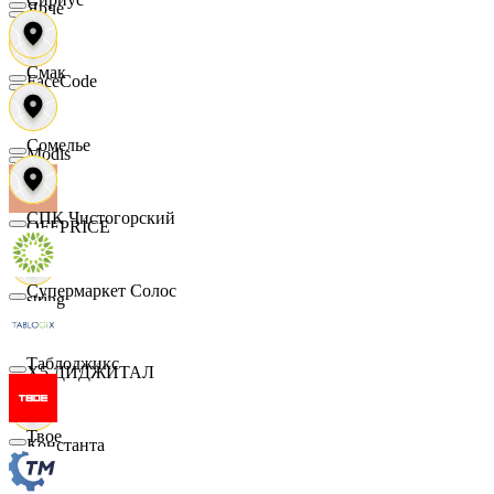
Ярче
Смак
FaceCode
Сомелье
Modis
СПК Чистогорский
OFFPRICE
Супермаркет Солос
string
Таблоджикс
X5 ДИДЖИТАЛ
Твое
Константа