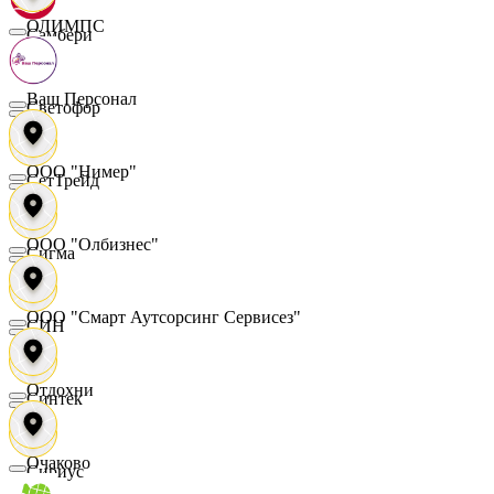
ОЛИМПС
Самбери
Ваш Персонал
Светофор
ООО "Нимер"
СетТрейд
ООО "Олбизнес"
Сигма
ООО "Смарт Аутсорсинг Сервисез"
СИН
Отдохни
Синтек
Очаково
Сириус