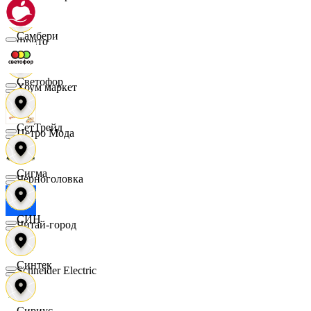
Самбери
Фрито
Светофор
Хоум маркет
СетТрейд
Цетро Мода
Сигма
Черноголовка
СИН
Читай-город
Синтек
Schneider Electric
Сириус