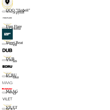
ООО "Цефей"
Яркогрупп
Finn Flare
4 Сезона
Street Beat
7 дней
DUB
Adidas
ECRU
Bershka
MAAG
СПАР
VILET
M A C