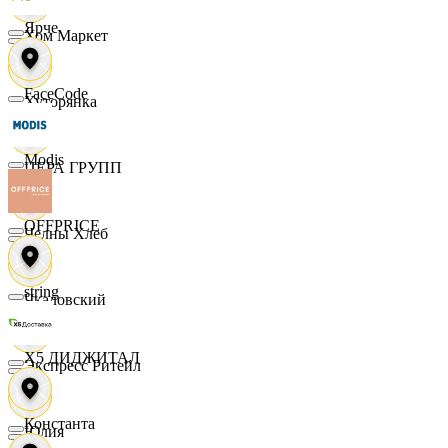
Ярче
Хом Маркет
FaceCode
Хуторянка
Modis
ЦЕРА ГРУПП
OFFPRICE
Челны Хлеб
string
Чкаловский
X5 ДИДЖИТАЛ
Экспресс Ритейл
Константа
Юлия