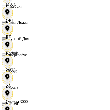
M A C
Виктория
OBI
Вилка Ложка
RE
Вкусный Дом
Reebok
Гиперглобус
Seven
Глобус
XC
Европа
Одежда 3000
Елисей