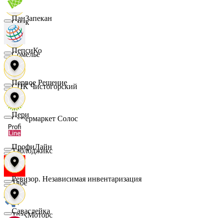
ПанЗапекан
Смак
ПепсиКо
Сомелье
Первое Решение
СПК Чистогорский
Пери
Супермаркет Солос
ПрофиЛайн
Таблоджикс
Ревизор. Независимая инвентаризация
Твое
Саваслейка
ТракМоторс