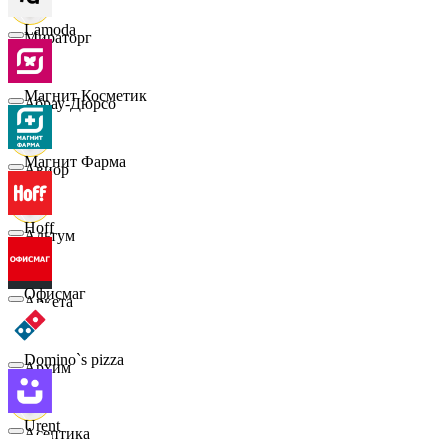
Lamoda
Мираторг
Магнит Косметик
Абрау-Дюрсо
Магнит Фарма
Авиор
Hoff
Альтум
Офисмаг
Аркета
Domino`s pizza
Архим
Urent
Асептика