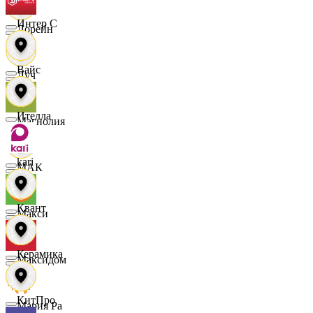
Интер С
Лорейн
Вайс
Луч
Ителла
Магнолия
kari
МАК
Квант
Макси
Керамика
Максидом
КитПро
Мария Ра