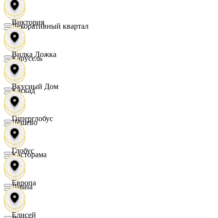
Виктория
Декоративный квартал
Вилка Ложка
Карусель
Вкусный Дом
Каскад
Гиперглобус
Дёшево
Глобус
Касторама
Европа
Диана
Елисей