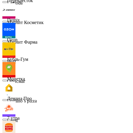
Перекрёсток
Lamoda
Demix
Магнит Косметик
Ozon
Магнит Фарма
Бубль-Гум
Hoff
Монетка
Офисмаг
Лемана Про
Domino`s pizza
7 утра
Urent