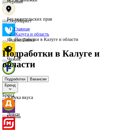
Верный
Без водительских прав
СберМаркет
Главная
/
Калуга и область
/
Подработки в Калуге и области
Яндекс Лавка
Подработки в Калуге и
Чижик
области
FIX PRICE
Подработки
Вакансии
Бренд
Бренд
Азбука вкуса
Дикси
Familia