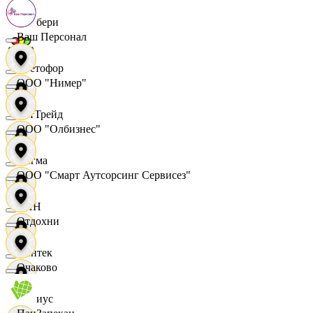
Самбери
Ваш Персонал
Светофор
ООО "Нимер"
СетТрейд
ООО "Олбизнес"
Сигма
ООО "Смарт Аутсорсинг Сервисез"
СИН
Отдохни
Синтек
Очаково
Сириус