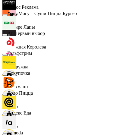
Эдмос Реклама
Хочу.Могу – Суши.Пицца.Бургер
Четыре Лапы
B1 Первый выбор
Снежная Королева
Гольфстрим
Подружка
Покупочка
Стокманн
Додо Пицца
Cпар
Яндекс Еда
demo
Lamoda