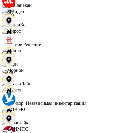
ПанЗапекан
МВидео
ПепсиКо
Мирос
Первое Решение
Монро
Пери
Морион
ПрофиЛайн
Мултон
Ревизор. Независимая инвентаризация
НОВЭКС
Саваслейка
ОЛИМПС