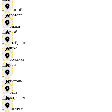
Звездный
Агроторг
Горилка
Амвэй
Ижтейдинг
Аникс
Горожанка
Билла
Империал
Бристоль
Гроздь
Быстроном
Индитекс