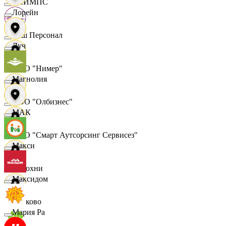
ОЛИМПС
Лорейн
Ваш Персонал
Луч
ООО "Нимер"
Магнолия
ООО "Олбизнес"
МАК
ООО "Смарт Аутсорсинг Сервисез"
Макси
Отдохни
Максидом
Очаково
Мария Ра