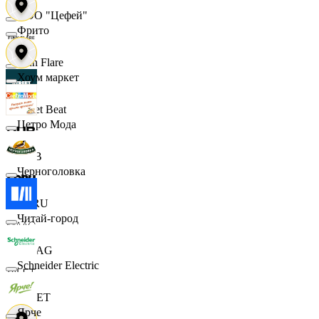
ООО "Цефей"
Фрито
Finn Flare
Хоум маркет
Street Beat
Цетро Мода
DUB
Черноголовка
ECRU
Читай-город
MAAG
Schneider Electric
VILET
Ярче