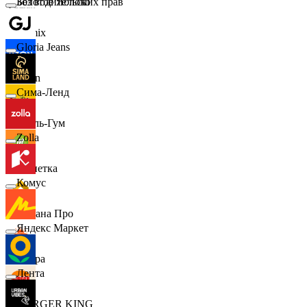
Золотое Яблоко
Без водительских прав
Demix
Gloria Jeans
Ozon
Сима-Ленд
Бубль-Гум
Zolla
Монетка
Комус
Лемана Про
Яндекс Маркет
7 утра
Лента
BURGER KING