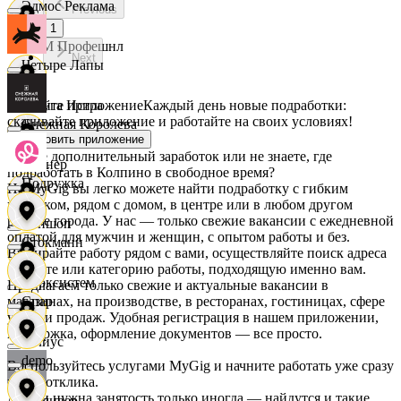
Эдмос Реклама
Previous
1
АСМ Профешнл
Next
Четыре Лапы
Скачайте приложение
Каждый день новые подработки:
Белуга Истра
скачивайте приложение и работайте на своих условиях!
Снежная Королева
Установить приложение
Ищете дополнительный заработок или не знаете, где
Вайнер
подработать в Колпино в свободное время?
Подружка
На MyGig вы легко можете найти подработку с гибким
графиком, рядом с домом, в центре или в любом другом
районе города. У нас — только свежие вакансии с ежедневной
Ваншоп
оплатой для мужчин и женщин, с опытом работы и без.
Стокманн
Выбирайте работу рядом с вами, осуществляйте поиск адреса
на карте или категорию работы, подходящую именно вам.
Ворксистем
Предлагаем только свежие и актуальные вакансии в
магазинах, на производстве, в ресторанах, гостиницах, сфере
Cпар
услуг и продаж. Удобная регистрация в нашем приложении,
поддержка, оформление документов — все просто.
Гелиус
demo
Воспользуйтесь услугами MyGig и начните работать уже сразу
после отклика.
А если нужна занятость только иногда — найдутся и такие
Гулливер