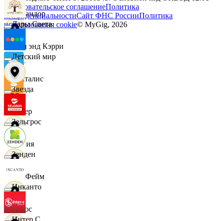
Пользовательское соглашение
Политика
Командор
конфиденциальности
Сайт ФНС России
Политика
Дары Света
использования cookie
© MyGig,
2026
Кэш энд Кэрри
Детский мир
Лакталис
Звезда
Левер
Зельгрос
Линия
Зенден
ЛисФейм
Инканто
Логос
Интер С