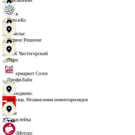
ПанЗапекан
Смак
ПепсиКо
Сомелье
Первое Решение
СПК Чистогорский
Пери
Супермаркет Солос
ПрофиЛайн
Таблоджикс
Ревизор. Независимая инвентаризация
Твое
Саваслейка
ТракМоторс