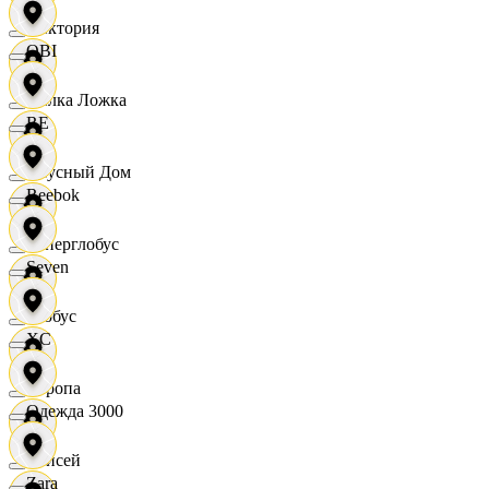
Виктория
OBI
Вилка Ложка
RE
Вкусный Дом
Reebok
Гиперглобус
Seven
Глобус
XC
Европа
Одежда 3000
Елисей
Zara