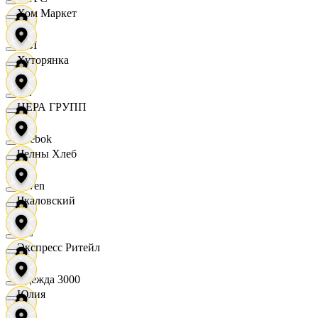
Хом Маркет
OBI
Хуторянка
RE
ЦЕРА ГРУПП
Reebok
Челны Хлеб
Seven
Чкаловский
XC
Экспресс Ритейл
Одежда 3000
Юлия