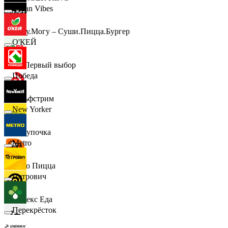
Urban Vibes
Хочу.Могу – Суши.Пицца.Бургер
О'КЕЙ
B1 Первый выбор
Победа
Гольфстрим
New Yorker
Покупочка
Metro
Додо Пицца
Петрович
Яндекс Еда
Перекрёсток