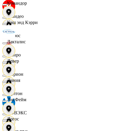
Командор
МВидео
Кэш энд Кэрри
Мирос
Лакталис
Монро
Левер
Морион
Линия
Мултон
ЛисФейм
НОВЭКС
Логос