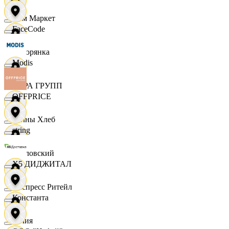
Хом Маркет
FaceCode
Хуторянка
Modis
ЦЕРА ГРУПП
OFFPRICE
Челны Хлеб
string
Чкаловский
X5 ДИДЖИТАЛ
Экспресс Ритейл
Константа
Юлия