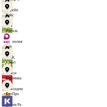
Лорейн
Вайс
Луч
Ителла
Магнолия
kari
МАК
Квант
Макси
Керамика
Максидом
КитПро
Мария Ра