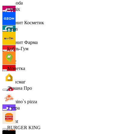
Lamoda
Demix
Магнит Косметик
Ozon
Магнит Фарма
Бубль-Гум
Hoff
Монетка
Офисмаг
Лемана Про
Domino`s pizza
7 утра
Urent
BURGER KING