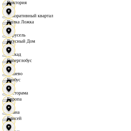
Виктория
Декоративный квартал
Вилка Ложка
Карусель
Вкусный Дом
Каскад
Гиперглобус
Дёшево
Глобус
Касторама
Европа
Диана
Елисей