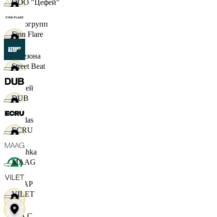
ООО "Цефей"
Яркогрупп
Finn Flare
4 Сезона
Street Beat
7 дней
DUB
Adidas
ECRU
Bershka
MAAG
СПАР
VILET
M A C