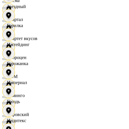
Дисма
Звездный
Квартал
Горилка
Квартет вкусов
Ижтейдинг
Доброцен
Горожанка
ДОМ
Империал
Доминго
Гроздь
Кировский
Индитекс