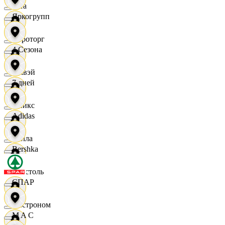
Zara
Яркогрупп
Агроторг
4 Сезона
Амвэй
7 дней
Аникс
Adidas
Билла
Bershka
Бристоль
СПАР
Быстроном
M A C