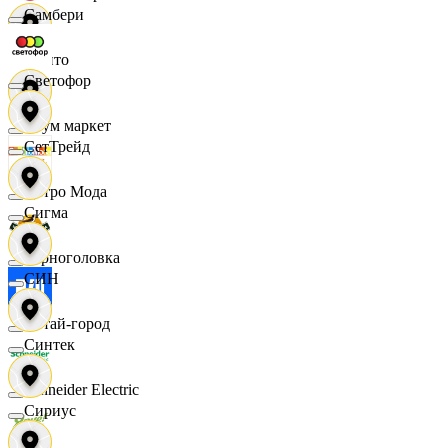
Самбери
Фрито
Светофор
Хоум маркет
СетТрейд
Цетро Мода
Сигма
Черноголовка
СИН
Читай-город
Синтек
Schneider Electric
Сириус