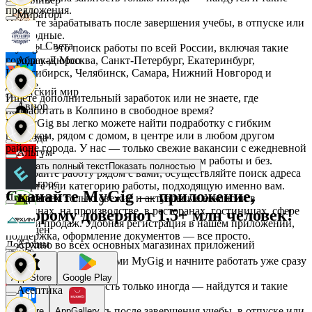
предложения.
Мираторг
Начните зарабатывать после завершения учебы, в отпуске или
в выходные.
Дары Света
MyGig — это поиск работы по всей России, включая такие
города как Москва, Санкт-Петербург, Екатеринбург,
Абрау-Дюрсо
Новосибирск, Челябинск, Самара, Нижний Новгород и
другие.
Детский мир
Ищете дополнительный заработок или не знаете, где
Авиор
подработать в Колпино в свободное время?
На MyGig вы легко можете найти подработку с гибким
графиком, рядом с домом, в центре или в любом другом
Звезда
районе города. У нас — только свежие вакансии с ежедневной
Альтум
оплатой для мужчин и женщин, с опытом работы и без.
Показать полный текст
Показать полностью
Выбирайте работу рядом с вами, осуществляйте поиск адреса
Зельгрос
на карте или категорию работы, подходящую именно вам.
Скачайте MyGig — приложение,
Предлагаем только свежие и актуальные вакансии в
Аркета
магазинах, на производстве, в ресторанах, гостиницах, сфере
которому доверяют 1,5+ млн человек!
услуг и продаж. Удобная регистрация в нашем приложении,
Зенден
поддержка, оформление документов — все просто.
Архим
Доступно во всех основных магазинах приложений
Воспользуйтесь услугами MyGig и начните работать уже сразу
после отклика.
Инканто
App Store
Google Play
А если нужна занятость только иногда — найдутся и такие
Асептика
предложения.
Начните зарабатывать после завершения учебы, в отпуске или
RuStore
AppGallery