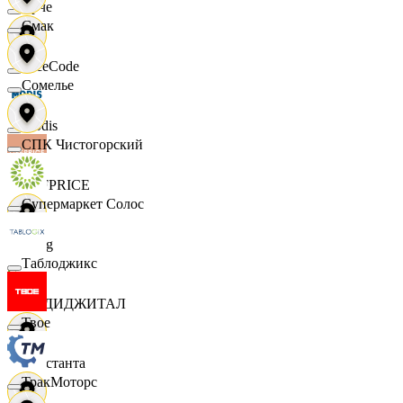
Ярче
Смак
FaceCode
Сомелье
Modis
СПК Чистогорский
OFFPRICE
Супермаркет Солос
string
Таблоджикс
X5 ДИДЖИТАЛ
Твое
Константа
ТракМоторс