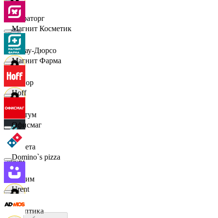
Мираторг
Магнит Косметик
Абрау-Дюрсо
Магнит Фарма
Авиор
Hoff
Альтум
Офисмаг
Аркета
Domino`s pizza
Архим
Urent
Асептика