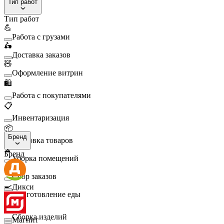
Тип работ
Тип работ
💪
Работа с грузами
🛵
Доставка заказов
🧸
Оформление витрин
🛍️
Работа с покупателями
📋
Инвентаризация
📦
Бренд
Упаковка товаров
🧹
Бренд
Уборка помещений
🛒
Сбор заказов
🍳
Дикси
Приготовление еды
🛠️
Сборка изделий
Магнит