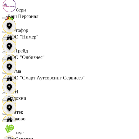
Самбери
Ваш Персонал
Светофор
ООО "Нимер"
СетТрейд
ООО "Олбизнес"
Сигма
ООО "Смарт Аутсорсинг Сервисез"
СИН
Отдохни
Синтек
Очаково
Сириус