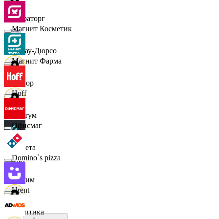
Мираторг
Магнит Косметик
Абрау-Дюрсо
Магнит Фарма
Авиор
Hoff
Альтум
Офисмаг
Аркета
Domino`s pizza
Архим
Urent
Асептика