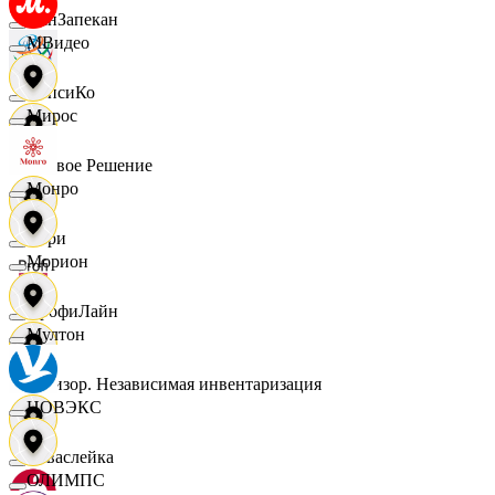
ПанЗапекан
МВидео
ПепсиКо
Мирос
Первое Решение
Монро
Пери
Морион
ПрофиЛайн
Мултон
Ревизор. Независимая инвентаризация
НОВЭКС
Саваслейка
ОЛИМПС