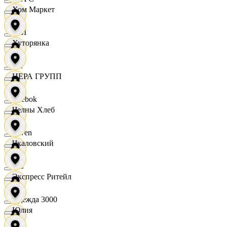
Хом Маркет
OBI
Хуторянка
RE
ЦЕРА ГРУПП
Reebok
Челны Хлеб
Seven
Чкаловский
XC
Экспресс Ритейл
Одежда 3000
Юлия