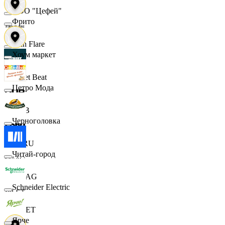
ООО "Цефей"
Фрито
Finn Flare
Хоум маркет
Street Beat
Цетро Мода
DUB
Черноголовка
ECRU
Читай-город
MAAG
Schneider Electric
VILET
Ярче