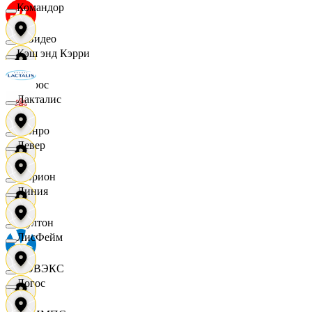
Командор
МВидео
Кэш энд Кэрри
Мирос
Лакталис
Монро
Левер
Морион
Линия
Мултон
ЛисФейм
НОВЭКС
Логос