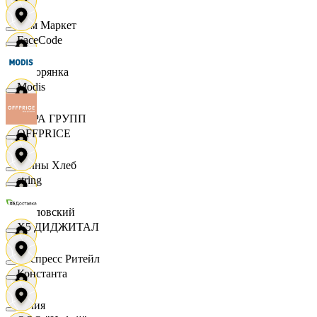
Хом Маркет
FaceCode
Хуторянка
Modis
ЦЕРА ГРУПП
OFFPRICE
Челны Хлеб
string
Чкаловский
X5 ДИДЖИТАЛ
Экспресс Ритейл
Константа
Юлия