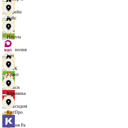
Лорейн
Вайс
Луч
Ителла
Магнолия
kari
МАК
Квант
Макси
Керамика
Максидом
КитПро
Мария Ра