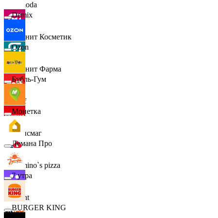
Lamoda
Demix
Магнит Косметик
Ozon
Магнит Фарма
Бубль-Гум
Hoff
Монетка
Офисмаг
Лемана Про
Domino`s pizza
7 утра
Urent
BURGER KING