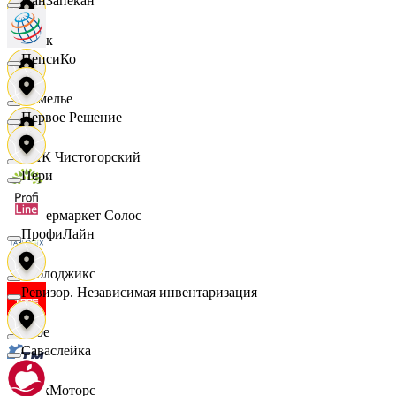
ПанЗапекан
Смак
ПепсиКо
Сомелье
Первое Решение
СПК Чистогорский
Пери
Супермаркет Солос
ПрофиЛайн
Таблоджикс
Ревизор. Независимая инвентаризация
Твое
Саваслейка
ТракМоторс