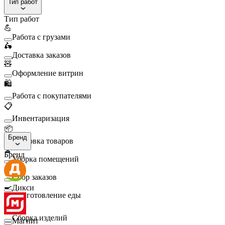
Тип работ
Тип работ
💪
Работа с грузами
🛵
Доставка заказов
🧸
Оформление витрин
🛍️
Работа с покупателями
📋
Инвентаризация
📦
Бренд
Упаковка товаров
🧹
Бренд
Уборка помещений
🛒
Сбор заказов
🍳
Дикси
Приготовление еды
🛠️
Сборка изделий
Магнит