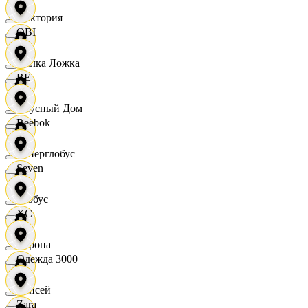
Виктория
OBI
Вилка Ложка
RE
Вкусный Дом
Reebok
Гиперглобус
Seven
Глобус
XC
Европа
Одежда 3000
Елисей
Zara