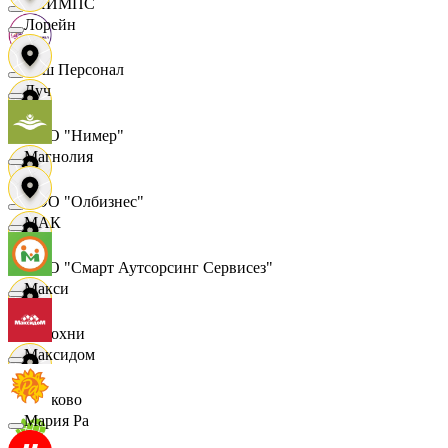
ОЛИМПС
Лорейн
Ваш Персонал
Луч
ООО "Нимер"
Магнолия
ООО "Олбизнес"
МАК
ООО "Смарт Аутсорсинг Сервисез"
Макси
Отдохни
Максидом
Очаково
Мария Ра