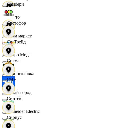
Самбери
Фрито
Светофор
Хоум маркет
СетТрейд
Цетро Мода
Сигма
Черноголовка
СИН
Читай-город
Синтек
Schneider Electric
Сириус