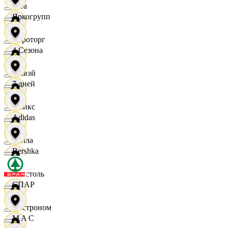
Zara
Яркогрупп
Агроторг
4 Сезона
Амвэй
7 дней
Аникс
Adidas
Билла
Bershka
Бристоль
СПАР
Быстроном
M A C