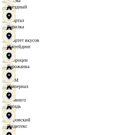
Дисма
Звездный
Квартал
Горилка
Квартет вкусов
Ижтейдинг
Доброцен
Горожанка
ДОМ
Империал
Доминго
Гроздь
Кировский
Индитекс