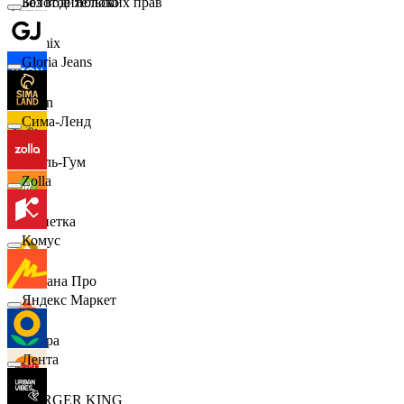
Золотое Яблоко
Без водительских прав
Demix
Gloria Jeans
Ozon
Сима-Ленд
Бубль-Гум
Zolla
Монетка
Комус
Лемана Про
Яндекс Маркет
7 утра
Лента
BURGER KING