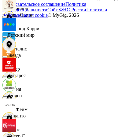
Пользовательское соглашение
Политика
Командор
конфиденциальности
Сайт ФНС России
Политика
Дары Света
использования cookie
© MyGig,
2026
Кэш энд Кэрри
Детский мир
Лакталис
Звезда
Левер
Зельгрос
Линия
Зенден
ЛисФейм
Инканто
Логос
Интер С