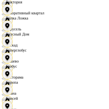
Виктория
Декоративный квартал
Вилка Ложка
Карусель
Вкусный Дом
Каскад
Гиперглобус
Дёшево
Глобус
Касторама
Европа
Диана
Елисей