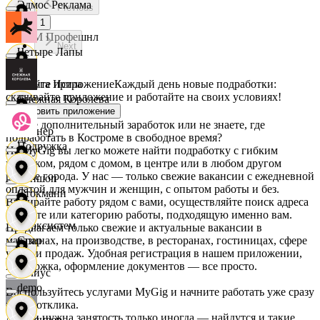
Эдмос Реклама
Previous
1
АСМ Профешнл
Next
Четыре Лапы
Скачайте приложение
Каждый день новые подработки:
Белуга Истра
скачивайте приложение и работайте на своих условиях!
Снежная Королева
Установить приложение
Ищете дополнительный заработок или не знаете, где
Вайнер
подработать в Костроме в свободное время?
Подружка
На MyGig вы легко можете найти подработку с гибким
графиком, рядом с домом, в центре или в любом другом
районе города. У нас — только свежие вакансии с ежедневной
Ваншоп
оплатой для мужчин и женщин, с опытом работы и без.
Стокманн
Выбирайте работу рядом с вами, осуществляйте поиск адреса
на карте или категорию работы, подходящую именно вам.
Ворксистем
Предлагаем только свежие и актуальные вакансии в
магазинах, на производстве, в ресторанах, гостиницах, сфере
Cпар
услуг и продаж. Удобная регистрация в нашем приложении,
поддержка, оформление документов — все просто.
Гелиус
demo
Воспользуйтесь услугами MyGig и начните работать уже сразу
после отклика.
А если нужна занятость только иногда — найдутся и такие
Гулливер