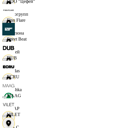
ООО "Цефей"
Яркогрупп
Finn Flare
4 Сезона
Street Beat
7 дней
DUB
Adidas
ECRU
Bershka
MAAG
СПАР
VILET
M A C