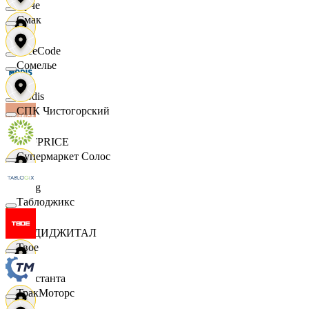
Ярче
Смак
FaceCode
Сомелье
Modis
СПК Чистогорский
OFFPRICE
Супермаркет Солос
string
Таблоджикс
X5 ДИДЖИТАЛ
Твое
Константа
ТракМоторс