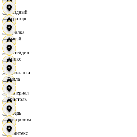
Звездный
Агроторг
Горилка
Амвэй
Ижтейдинг
Аникс
Горожанка
Билла
Империал
Бристоль
Гроздь
Быстроном
Индитекс