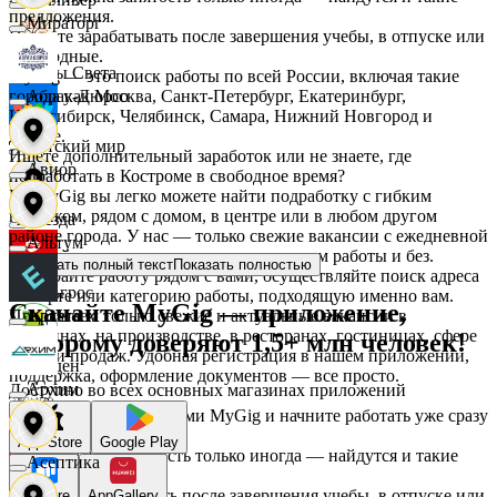
предложения.
Мираторг
Начните зарабатывать после завершения учебы, в отпуске или
в выходные.
Дары Света
MyGig — это поиск работы по всей России, включая такие
города как Москва, Санкт-Петербург, Екатеринбург,
Абрау-Дюрсо
Новосибирск, Челябинск, Самара, Нижний Новгород и
другие.
Детский мир
Ищете дополнительный заработок или не знаете, где
Авиор
подработать в Костроме в свободное время?
На MyGig вы легко можете найти подработку с гибким
графиком, рядом с домом, в центре или в любом другом
Звезда
районе города. У нас — только свежие вакансии с ежедневной
Альтум
оплатой для мужчин и женщин, с опытом работы и без.
Показать полный текст
Показать полностью
Выбирайте работу рядом с вами, осуществляйте поиск адреса
Зельгрос
на карте или категорию работы, подходящую именно вам.
Скачайте MyGig — приложение,
Предлагаем только свежие и актуальные вакансии в
Аркета
магазинах, на производстве, в ресторанах, гостиницах, сфере
которому доверяют 1,5+ млн человек!
услуг и продаж. Удобная регистрация в нашем приложении,
Зенден
поддержка, оформление документов — все просто.
Архим
Доступно во всех основных магазинах приложений
Воспользуйтесь услугами MyGig и начните работать уже сразу
после отклика.
Инканто
App Store
Google Play
А если нужна занятость только иногда — найдутся и такие
Асептика
предложения.
Начните зарабатывать после завершения учебы, в отпуске или
RuStore
AppGallery