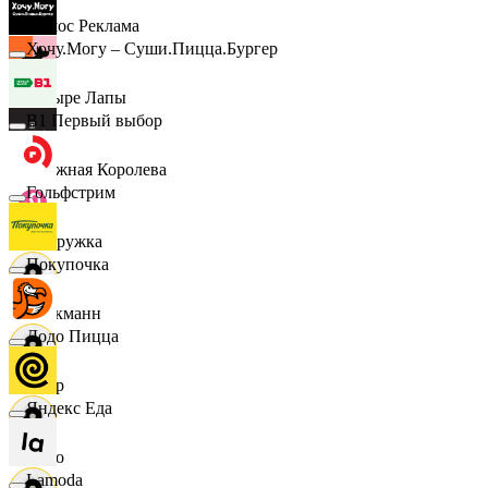
Эдмос Реклама
Хочу.Могу – Суши.Пицца.Бургер
Четыре Лапы
B1 Первый выбор
Снежная Королева
Гольфстрим
Подружка
Покупочка
Стокманн
Додо Пицца
Cпар
Яндекс Еда
demo
Lamoda