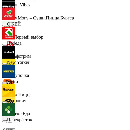
Urban Vibes
Хочу.Могу – Суши.Пицца.Бургер
О'КЕЙ
B1 Первый выбор
Победа
Гольфстрим
New Yorker
Покупочка
Metro
Додо Пицца
Петрович
Яндекс Еда
Перекрёсток