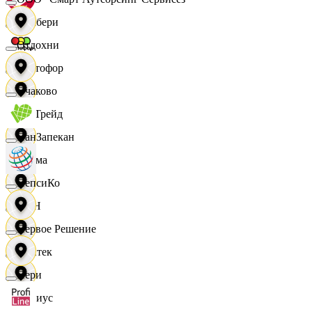
Самбери
Отдохни
Светофор
Очаково
СетТрейд
ПанЗапекан
Сигма
ПепсиКо
СИН
Первое Решение
Синтек
Пери
Сириус