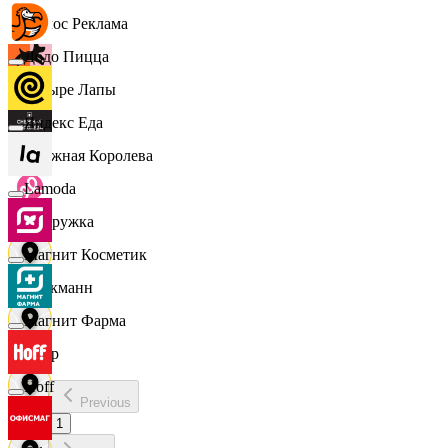
Эдмос Реклама
Додо Пицца
Четыре Лапы
Яндекс Еда
Снежная Королева
Lamoda
Подружка
Магнит Косметик
Стокманн
Магнит Фарма
Cпар
Hoff
Previous
demo
1