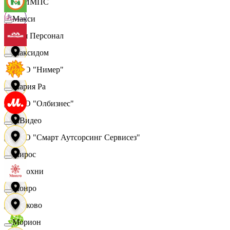
ОЛИМПС
Макси
Ваш Персонал
Максидом
ООО "Нимер"
Мария Ра
ООО "Олбизнес"
МВидео
ООО "Смарт Аутсорсинг Сервисез"
Мирос
Отдохни
Монро
Очаково
Морион