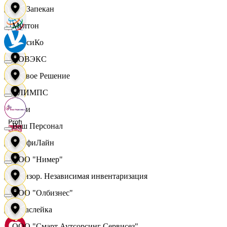
ПанЗапекан
Мултон
ПепсиКо
НОВЭКС
Первое Решение
ОЛИМПС
Пери
Ваш Персонал
ПрофиЛайн
ООО "Нимер"
Ревизор. Независимая инвентаризация
ООО "Олбизнес"
Саваслейка
ООО "Смарт Аутсорсинг Сервисез"