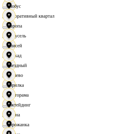
Глобус
Декоративный квартал
Европа
Карусель
Елисей
Каскад
Звездный
Дёшево
Горилка
Касторама
Ижтейдинг
Диана
Горожанка