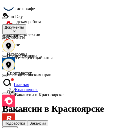
☕
Сервис в кафе
🏚️
Fun Day
Складская работа
🛡️
Документы
Охрана объектов
Ашан
Документы
🔎
Разное
📈
Пятёрочка
Без медкнижки
Услуги мерчендайзинга
Спортмастер
Без водительских прав
Главная
/
Красноярск
Ostin
/
Вакансии в Красноярске
Вакансии в Красноярске
Самокат
Подработки
Вакансии