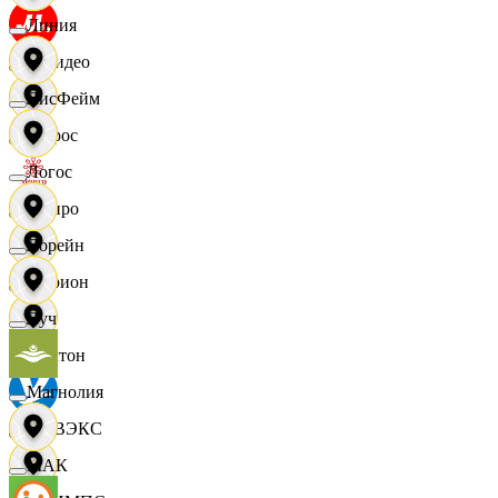
Линия
МВидео
ЛисФейм
Мирос
Логос
Монро
Лорейн
Морион
Луч
Мултон
Магнолия
НОВЭКС
МАК