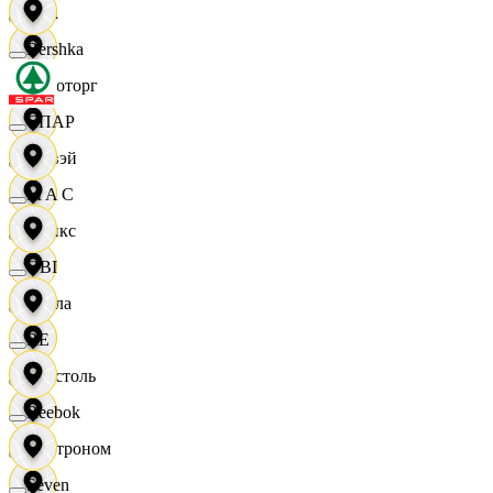
Zara
Bershka
Агроторг
СПАР
Амвэй
M A C
Аникс
OBI
Билла
RE
Бристоль
Reebok
Быстроном
Seven