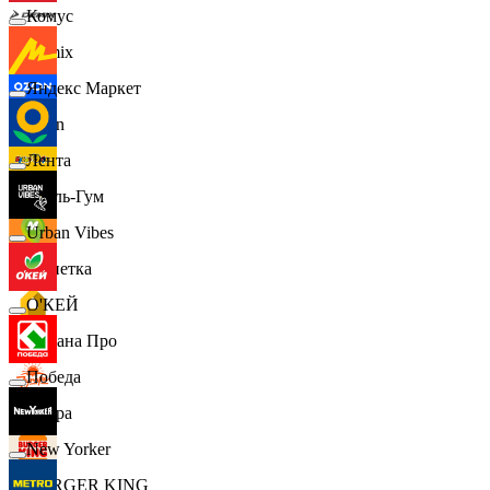
Комус
Demix
Яндекс Маркет
Ozon
Лента
Бубль-Гум
Urban Vibes
Монетка
О'КЕЙ
Лемана Про
Победа
7 утра
New Yorker
BURGER KING