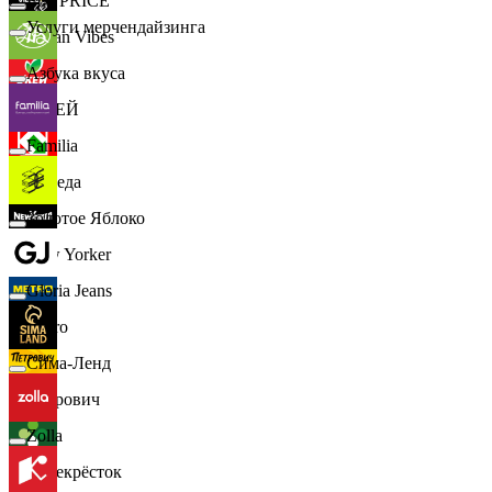
📈
FIX PRICE
Услуги мерчендайзинга
Urban Vibes
Азбука вкуса
О'КЕЙ
Familia
Победа
Золотое Яблоко
New Yorker
Gloria Jeans
Metro
Сима-Ленд
Петрович
Zolla
Перекрёсток