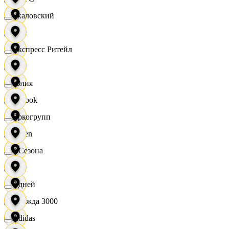
Чкаловский
OBI
Экспресс Ритейл
RE
Юлия
Reebok
Яркогрупп
Seven
4 Сезона
XC
7 дней
Одежда 3000
Adidas