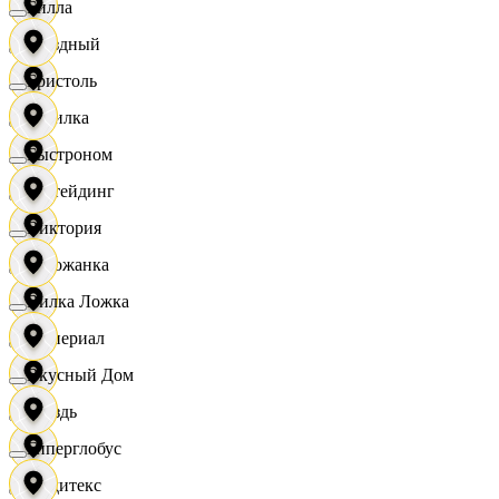
Билла
Звездный
Бристоль
Горилка
Быстроном
Ижтейдинг
Виктория
Горожанка
Вилка Ложка
Империал
Вкусный Дом
Гроздь
Гиперглобус
Индитекс