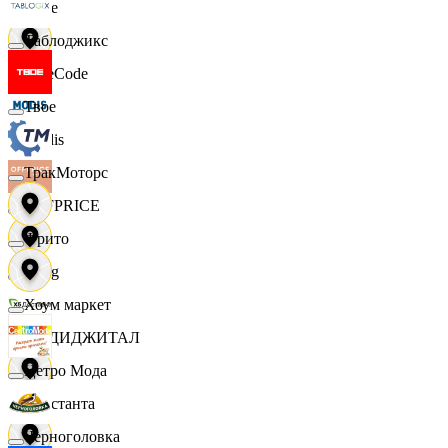
Ярче
Таблоджикс
FaceCode
Твое
Modis
ТракМоторс
OFFPRICE
Фрито
string
Хоум маркет
X5 ДИДЖИТАЛ
Цетро Мода
Константа
Черноголовка