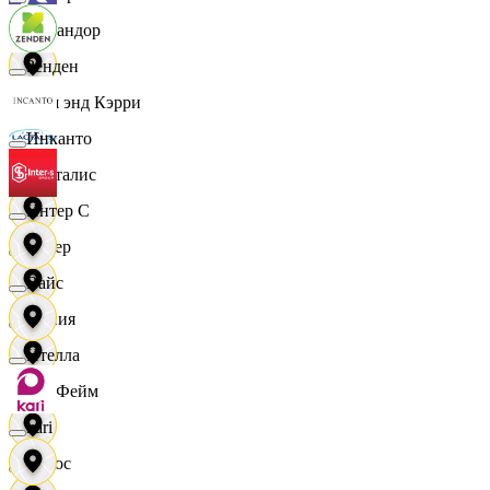
Командор
Зенден
Кэш энд Кэрри
Инканто
Лакталис
Интер С
Левер
Вайс
Линия
Ителла
ЛисФейм
kari
Логос