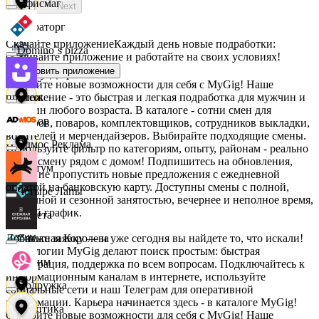
Офисмаг
Next
Мираторг
Скачайте приложение
Каждый день новые подработки:
Domino`s pizza
скачивайте приложение и работайте на своих условиях!
Установить приложение
Абрау-Дюрсо
Откройте новые возможности для себя с MyGig! Наше
приложение - это быстрая и легкая подработка для мужчин и
Urent
женщин любого возраста. В каталоге - сотни смен для
Авиор
кассиров, поваров, комплектовщиков, сотрудников выкладки,
водителей и мерчендайзеров. Выбирайте подходящие смены.
Эдмос Реклама
Используйте фильтр по категориям, опыту, районам - реально
найти смену рядом с домом! Подпишитесь на обновления,
Альтум
чтобы не пропустить новые предложения с ежедневной
оплатой на банковскую карту. Доступны смены с полной,
Четыре Лапы
частичной и сезонной занятостью, вечернее и неполное время,
гибкий график.
Аркета
Добавьте заявку — и уже сегодня вы найдете то, что искали!
Снежная Королева
Технологии MyGig делают поиск простым: быстрая
Архим
регистрация, поддержка по всем вопросам. Подключайтесь к
информационным каналам в интернете, используйте
Подружка
социальные сети и наш Телеграм для оперативной
информации. Карьера начинается здесь - в каталоге MyGig!
Асептика
Откройте новые возможности для себя с MyGig! Наше