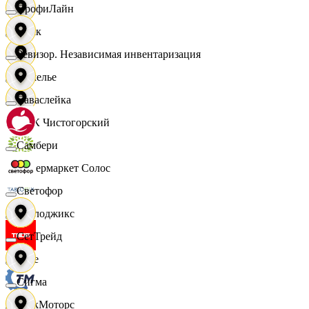
ПрофиЛайн
Смак
Ревизор. Независимая инвентаризация
Сомелье
Саваслейка
СПК Чистогорский
Самбери
Супермаркет Солос
Светофор
Таблоджикс
СетТрейд
Твое
Сигма
ТракМоторс