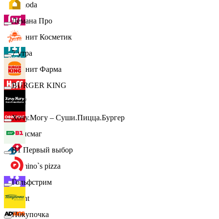
Lamoda
Лемана Про
Магнит Косметик
7 утра
Магнит Фарма
BURGER KING
Hoff
Хочу.Могу – Суши.Пицца.Бургер
Офисмаг
B1 Первый выбор
Domino`s pizza
Гольфстрим
Urent
Покупочка