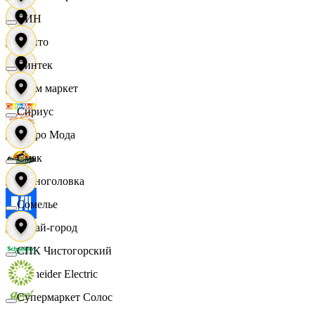
СИН
Фрито
Синтек
Хоум маркет
Сириус
Цетро Мода
Смак
Черноголовка
Сомелье
Читай-город
СПК Чистогорский
Schneider Electric
Супермаркет Солос