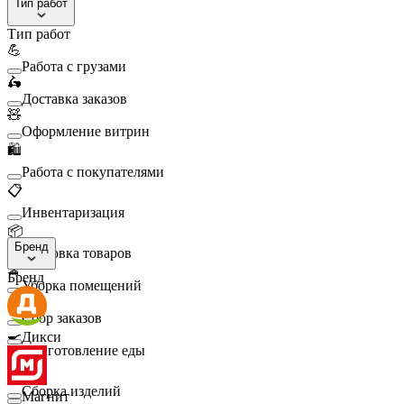
Тип работ
Тип работ
💪
Работа с грузами
🛵
Доставка заказов
🧸
Оформление витрин
🛍️
Работа с покупателями
📋
Инвентаризация
📦
Бренд
Упаковка товаров
🧹
Бренд
Уборка помещений
🛒
Сбор заказов
🍳
Дикси
Приготовление еды
🛠️
Сборка изделий
Магнит