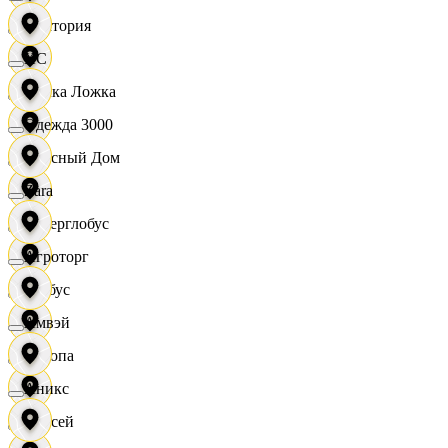
Виктория
XC
Вилка Ложка
Одежда 3000
Вкусный Дом
Zara
Гиперглобус
Агроторг
Глобус
Амвэй
Европа
Аникс
Елисей