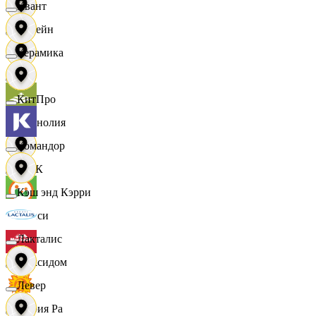
Квант
Лорейн
Керамика
Луч
КитПро
Магнолия
Командор
МАК
Кэш энд Кэрри
Макси
Лакталис
Максидом
Левер
Мария Ра