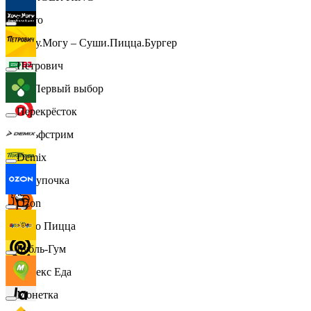
Metro
Хочу.Могу – Суши.Пицца.Бургер
Петрович
B1 Первый выбор
Перекрёсток
Гольфстрим
Demix
Покупочка
Ozon
Додо Пицца
Бубль-Гум
Яндекс Еда
Монетка