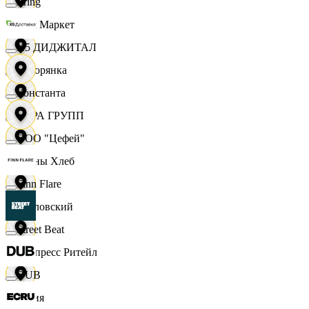
string
Хом Маркет
X5 ДИДЖИТАЛ
Хуторянка
Константа
ЦЕРА ГРУПП
ООО "Цефей"
Челны Хлеб
Finn Flare
Чкаловский
Street Beat
Экспресс Ритейл
DUB
Юлия