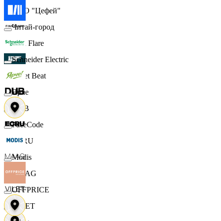
ООО "Цефей"
Читай-город
Finn Flare
Schneider Electric
Street Beat
Ярче
DUB
FaceCode
ECRU
Modis
MAAG
OFFPRICE
VILET