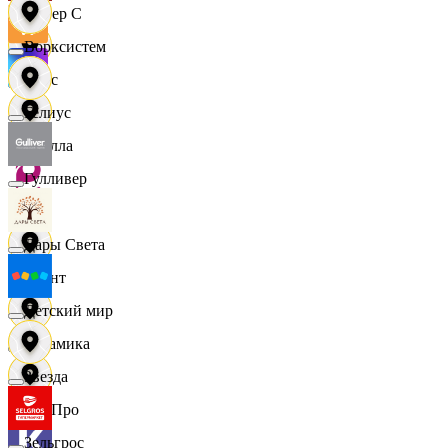
Интер С
Ворксистем
Вайс
Гелиус
Ителла
Гулливер
kari
Дары Света
Квант
Детский мир
Керамика
Звезда
КитПро
Зельгрос