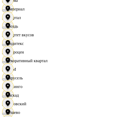
Дисма
Империал
Квартал
Гроздь
Квартет вкусов
Индитекс
Доброцен
Декоративный квартал
ДОМ
Карусель
Доминго
Каскад
Кировский
Дёшево