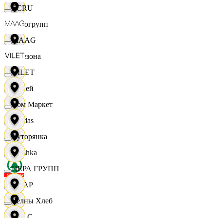
ECRU
Яркогрупп
MAAG
4 Сезона
VILET
7 дней
Хом Маркет
Adidas
Хуторянка
Bershka
ЦЕРА ГРУПП
СПАР
Челны Хлеб
M A C