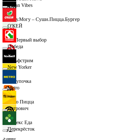
Urban Vibes
Хочу.Могу – Суши.Пицца.Бургер
О'КЕЙ
B1 Первый выбор
Победа
Гольфстрим
New Yorker
Покупочка
Metro
Додо Пицца
Петрович
Яндекс Еда
Перекрёсток