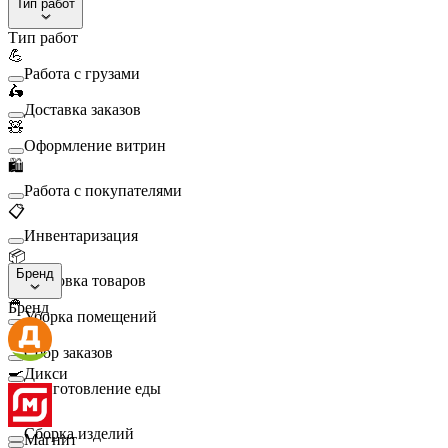
Тип работ
Тип работ
💪
Работа с грузами
🛵
Доставка заказов
🧸
Оформление витрин
🛍️
Работа с покупателями
📋
Инвентаризация
📦
Бренд
Упаковка товаров
🧹
Бренд
Уборка помещений
🛒
Сбор заказов
🍳
Дикси
Приготовление еды
🛠️
Сборка изделий
Магнит