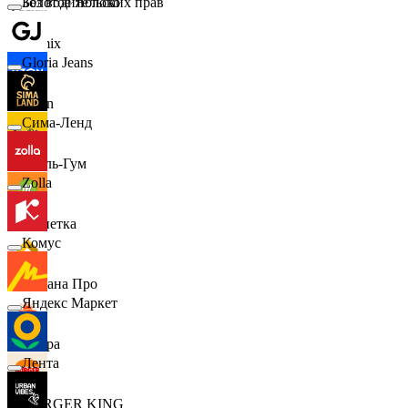
Золотое Яблоко
Без водительских прав
Demix
Gloria Jeans
Ozon
Сима-Ленд
Бубль-Гум
Zolla
Монетка
Комус
Лемана Про
Яндекс Маркет
7 утра
Лента
BURGER KING