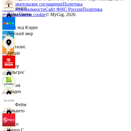
Пользовательское соглашение
Политика
Командор
конфиденциальности
Сайт ФНС России
Политика
Дары Света
использования cookie
© MyGig,
2026
Кэш энд Кэрри
Детский мир
Лакталис
Звезда
Левер
Зельгрос
Линия
Зенден
ЛисФейм
Инканто
Логос
Интер С