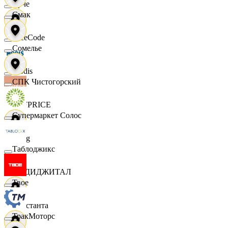
Ярче
Смак
FaceCode
Сомелье
Modis
СПК Чистогорский
OFFPRICE
Супермаркет Солос
string
Таблоджикс
X5 ДИДЖИТАЛ
Твое
Константа
ТракМоторс