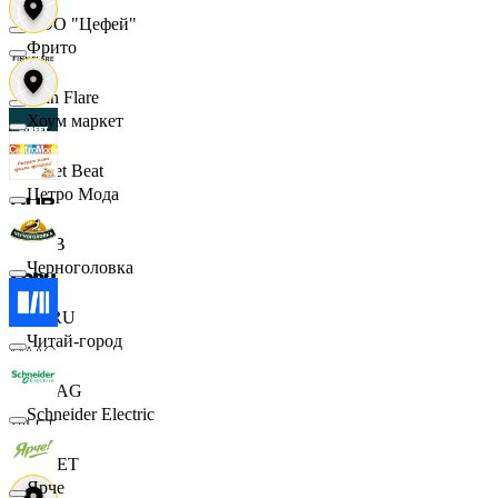
ООО "Цефей"
Фрито
Finn Flare
Хоум маркет
Street Beat
Цетро Мода
DUB
Черноголовка
ECRU
Читай-город
MAAG
Schneider Electric
VILET
Ярче