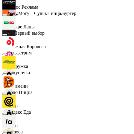
Эдмос Реклама
Хочу.Могу – Суши.Пицца.Бургер
Четыре Лапы
B1 Первый выбор
Снежная Королева
Гольфстрим
Подружка
Покупочка
Стокманн
Додо Пицца
Cпар
Яндекс Еда
demo
Lamoda