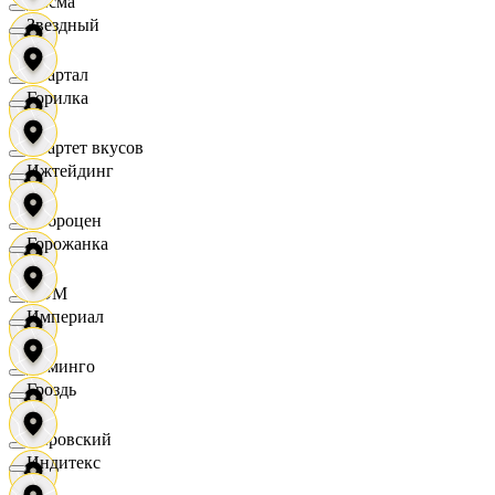
Дисма
Звездный
Квартал
Горилка
Квартет вкусов
Ижтейдинг
Доброцен
Горожанка
ДОМ
Империал
Доминго
Гроздь
Кировский
Индитекс