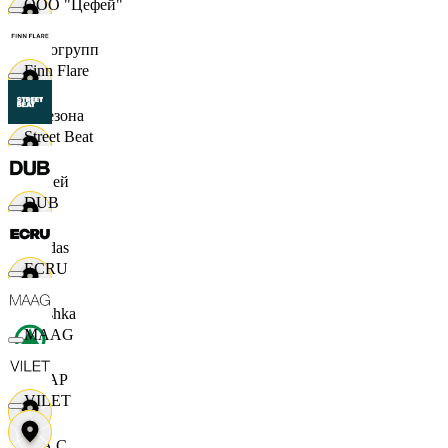
ООО "Цефей"
Яркогрупп
Finn Flare
4 Сезона
Street Beat
7 дней
DUB
Adidas
ECRU
Bershka
MAAG
СПАР
VILET
M A C