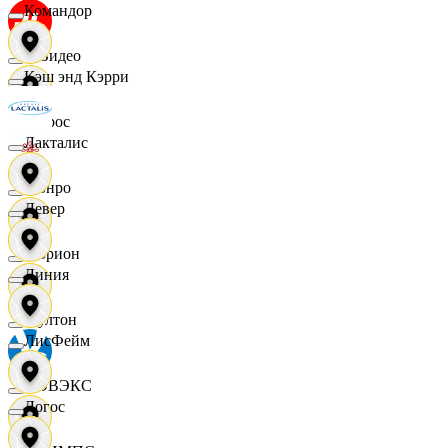
Командор
МВидео
Кэш энд Кэрри
Мирос
Лакталис
Монро
Левер
Морион
Линия
Мултон
ЛисФейм
НОВЭКС
Логос