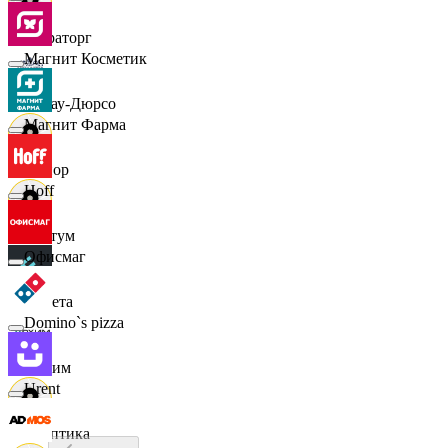
Мираторг
Магнит Косметик
Абрау-Дюрсо
Магнит Фарма
Авиор
Hoff
Альтум
Офисмаг
Аркета
Domino`s pizza
Архим
Urent
Асептика