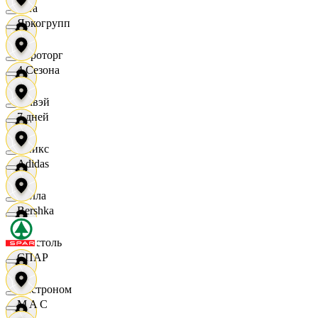
Zara
Яркогрупп
Агроторг
4 Сезона
Амвэй
7 дней
Аникс
Adidas
Билла
Bershka
Бристоль
СПАР
Быстроном
M A C