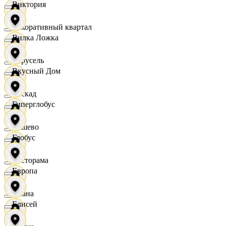
Виктория
Декоративный квартал
Вилка Ложка
Карусель
Вкусный Дом
Каскад
Гиперглобус
Дёшево
Глобус
Касторама
Европа
Диана
Елисей