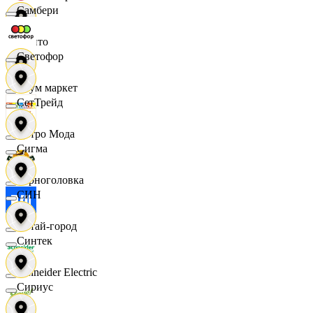
Самбери
Фрито
Светофор
Хоум маркет
СетТрейд
Цетро Мода
Сигма
Черноголовка
СИН
Читай-город
Синтек
Schneider Electric
Сириус