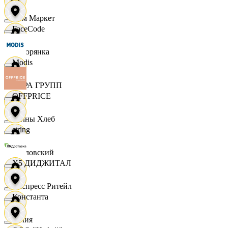
Хом Маркет
FaceCode
Хуторянка
Modis
ЦЕРА ГРУПП
OFFPRICE
Челны Хлеб
string
Чкаловский
X5 ДИДЖИТАЛ
Экспресс Ритейл
Константа
Юлия