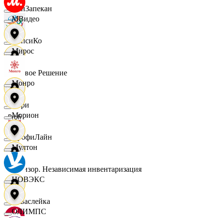
ПанЗапекан
МВидео
ПепсиКо
Мирос
Первое Решение
Монро
Пери
Морион
ПрофиЛайн
Мултон
Ревизор. Независимая инвентаризация
НОВЭКС
Саваслейка
ОЛИМПС