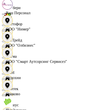
Самбери
Ваш Персонал
Светофор
ООО "Нимер"
СетТрейд
ООО "Олбизнес"
Сигма
ООО "Смарт Аутсорсинг Сервисез"
СИН
Отдохни
Синтек
Очаково
Сириус