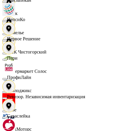
ПанЗапекан
Смак
ПепсиКо
Сомелье
Первое Решение
СПК Чистогорский
Пери
Супермаркет Солос
ПрофиЛайн
Таблоджикс
Ревизор. Независимая инвентаризация
Твое
Саваслейка
ТракМоторс