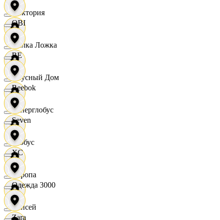
Виктория
OBI
Вилка Ложка
RE
Вкусный Дом
Reebok
Гиперглобус
Seven
Глобус
XC
Европа
Одежда 3000
Елисей
Zara