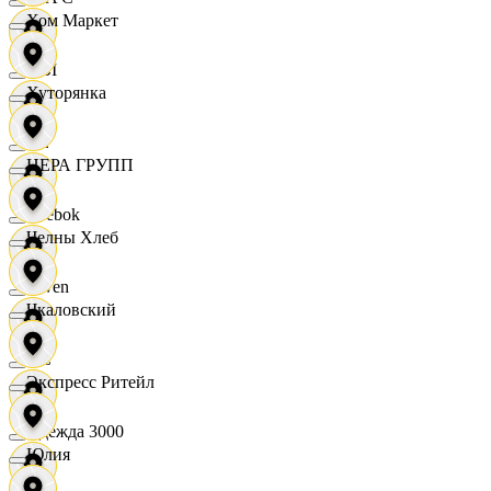
Хом Маркет
OBI
Хуторянка
RE
ЦЕРА ГРУПП
Reebok
Челны Хлеб
Seven
Чкаловский
XC
Экспресс Ритейл
Одежда 3000
Юлия