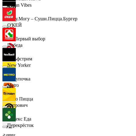
Urban Vibes
Хочу.Могу – Суши.Пицца.Бургер
О'КЕЙ
B1 Первый выбор
Победа
Гольфстрим
New Yorker
Покупочка
Metro
Додо Пицца
Петрович
Яндекс Еда
Перекрёсток