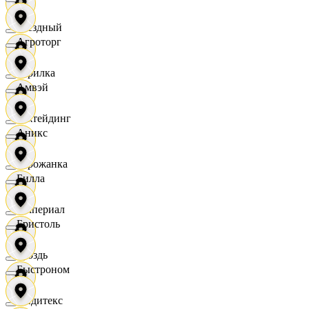
Звездный
Агроторг
Горилка
Амвэй
Ижтейдинг
Аникс
Горожанка
Билла
Империал
Бристоль
Гроздь
Быстроном
Индитекс