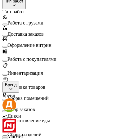
Тип работ
Тип работ
💪
Работа с грузами
🛵
Доставка заказов
🧸
Оформление витрин
🛍️
Работа с покупателями
📋
Инвентаризация
📦
Бренд
Упаковка товаров
🧹
Бренд
Уборка помещений
🛒
Сбор заказов
🍳
Дикси
Приготовление еды
🛠️
Сборка изделий
Магнит