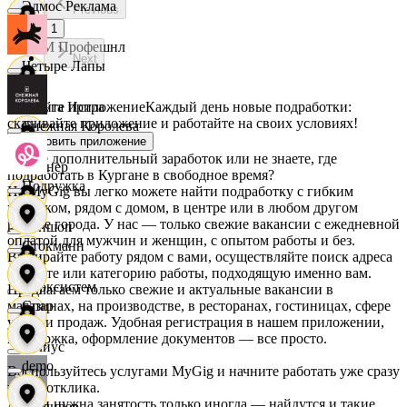
Эдмос Реклама
Previous
1
АСМ Профешнл
Next
Четыре Лапы
Скачайте приложение
Каждый день новые подработки:
Белуга Истра
скачивайте приложение и работайте на своих условиях!
Снежная Королева
Установить приложение
Ищете дополнительный заработок или не знаете, где
Вайнер
подработать в Кургане в свободное время?
Подружка
На MyGig вы легко можете найти подработку с гибким
графиком, рядом с домом, в центре или в любом другом
районе города. У нас — только свежие вакансии с ежедневной
Ваншоп
оплатой для мужчин и женщин, с опытом работы и без.
Стокманн
Выбирайте работу рядом с вами, осуществляйте поиск адреса
на карте или категорию работы, подходящую именно вам.
Ворксистем
Предлагаем только свежие и актуальные вакансии в
магазинах, на производстве, в ресторанах, гостиницах, сфере
Cпар
услуг и продаж. Удобная регистрация в нашем приложении,
поддержка, оформление документов — все просто.
Гелиус
demo
Воспользуйтесь услугами MyGig и начните работать уже сразу
после отклика.
А если нужна занятость только иногда — найдутся и такие
Гулливер