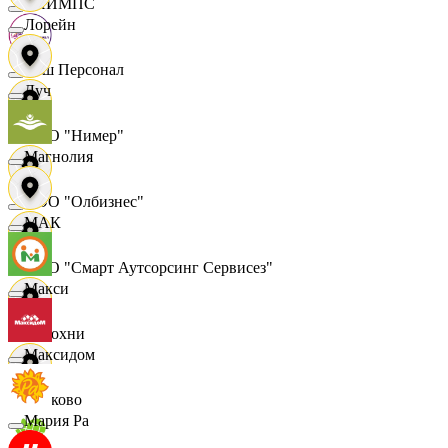
ОЛИМПС
Лорейн
Ваш Персонал
Луч
ООО "Нимер"
Магнолия
ООО "Олбизнес"
МАК
ООО "Смарт Аутсорсинг Сервисез"
Макси
Отдохни
Максидом
Очаково
Мария Ра