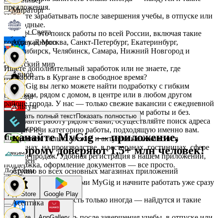
предложения.
Мираторг
Начните зарабатывать после завершения учебы, в отпуске или
в выходные.
Дары Света
MyGig — это поиск работы по всей России, включая такие
города как Москва, Санкт-Петербург, Екатеринбург,
Абрау-Дюрсо
Новосибирск, Челябинск, Самара, Нижний Новгород и
другие.
Детский мир
Ищете дополнительный заработок или не знаете, где
Авиор
подработать в Кургане в свободное время?
На MyGig вы легко можете найти подработку с гибким
графиком, рядом с домом, в центре или в любом другом
Звезда
районе города. У нас — только свежие вакансии с ежедневной
Альтум
оплатой для мужчин и женщин, с опытом работы и без.
Показать полный текст
Показать полностью
Выбирайте работу рядом с вами, осуществляйте поиск адреса
Зельгрос
на карте или категорию работы, подходящую именно вам.
Скачайте MyGig — приложение,
Предлагаем только свежие и актуальные вакансии в
Аркета
магазинах, на производстве, в ресторанах, гостиницах, сфере
которому доверяют 1,5+ млн человек!
услуг и продаж. Удобная регистрация в нашем приложении,
Зенден
поддержка, оформление документов — все просто.
Архим
Доступно во всех основных магазинах приложений
Воспользуйтесь услугами MyGig и начните работать уже сразу
после отклика.
Инканто
App Store
Google Play
А если нужна занятость только иногда — найдутся и такие
Асептика
предложения.
Начните зарабатывать после завершения учебы, в отпуске или
RuStore
AppGallery