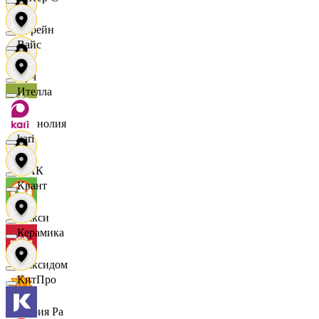
Лорейн
Вайс
Луч
Ителла
Магнолия
kari
МАК
Квант
Макси
Керамика
Максидом
КитПро
Мария Ра