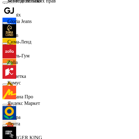
Золотое Яблоко
Без водительских прав
Demix
Gloria Jeans
Ozon
Сима-Ленд
Бубль-Гум
Zolla
Монетка
Комус
Лемана Про
Яндекс Маркет
7 утра
Лента
BURGER KING