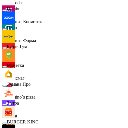
Lamoda
Demix
Магнит Косметик
Ozon
Магнит Фарма
Бубль-Гум
Hoff
Монетка
Офисмаг
Лемана Про
Domino`s pizza
7 утра
Urent
BURGER KING