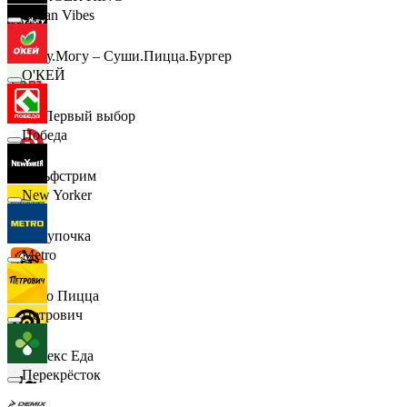
Urban Vibes
Хочу.Могу – Суши.Пицца.Бургер
О'КЕЙ
B1 Первый выбор
Победа
Гольфстрим
New Yorker
Покупочка
Metro
Додо Пицца
Петрович
Яндекс Еда
Перекрёсток