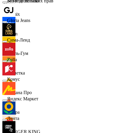
Золотое Яблоко
Без водительских прав
Demix
Gloria Jeans
Ozon
Сима-Ленд
Бубль-Гум
Zolla
Монетка
Комус
Лемана Про
Яндекс Маркет
7 утра
Лента
BURGER KING