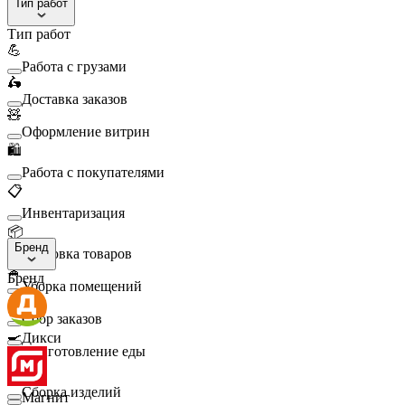
Тип работ
Тип работ
💪
Работа с грузами
🛵
Доставка заказов
🧸
Оформление витрин
🛍️
Работа с покупателями
📋
Инвентаризация
📦
Бренд
Упаковка товаров
🧹
Бренд
Уборка помещений
🛒
Сбор заказов
🍳
Дикси
Приготовление еды
🛠️
Сборка изделий
Магнит