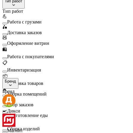
Тип работ
Тип работ
💪
Работа с грузами
🛵
Доставка заказов
🧸
Оформление витрин
🛍️
Работа с покупателями
📋
Инвентаризация
📦
Бренд
Упаковка товаров
🧹
Бренд
Уборка помещений
🛒
Сбор заказов
🍳
Дикси
Приготовление еды
🛠️
Сборка изделий
Магнит