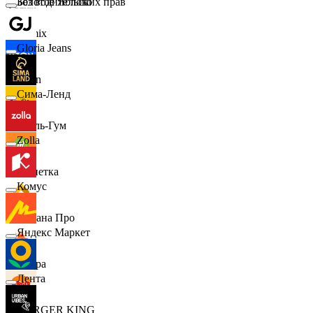
Золотое Яблоко
Без водительских прав
Demix
Gloria Jeans
Ozon
Сима-Ленд
Бубль-Гум
Zolla
Монетка
Комус
Лемана Про
Яндекс Маркет
7 утра
Лента
BURGER KING