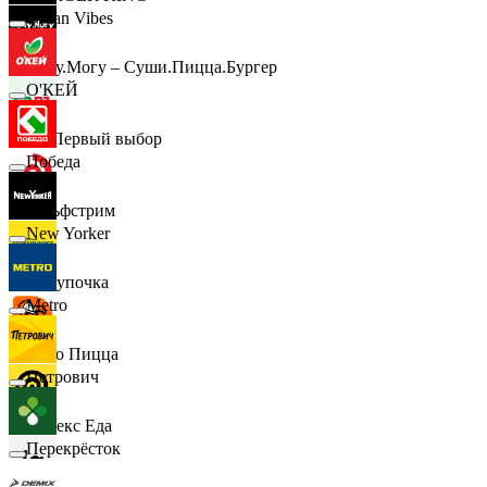
Urban Vibes
Хочу.Могу – Суши.Пицца.Бургер
О'КЕЙ
B1 Первый выбор
Победа
Гольфстрим
New Yorker
Покупочка
Metro
Додо Пицца
Петрович
Яндекс Еда
Перекрёсток