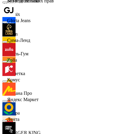
Золотое Яблоко
Без водительских прав
Demix
Gloria Jeans
Ozon
Сима-Ленд
Бубль-Гум
Zolla
Монетка
Комус
Лемана Про
Яндекс Маркет
7 утра
Лента
BURGER KING