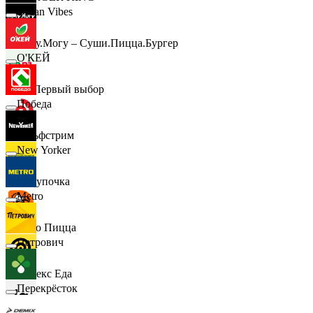
Urban Vibes
Хочу.Могу – Суши.Пицца.Бургер
О'КЕЙ
B1 Первый выбор
Победа
Гольфстрим
New Yorker
Покупочка
Metro
Додо Пицца
Петрович
Яндекс Еда
Перекрёсток