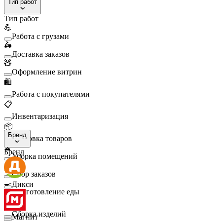
Тип работ
Тип работ
💪
Работа с грузами
🛵
Доставка заказов
🧸
Оформление витрин
🛍️
Работа с покупателями
📋
Инвентаризация
📦
Бренд
Упаковка товаров
🧹
Бренд
Уборка помещений
🛒
Сбор заказов
🍳
Дикси
Приготовление еды
🛠️
Сборка изделий
Магнит