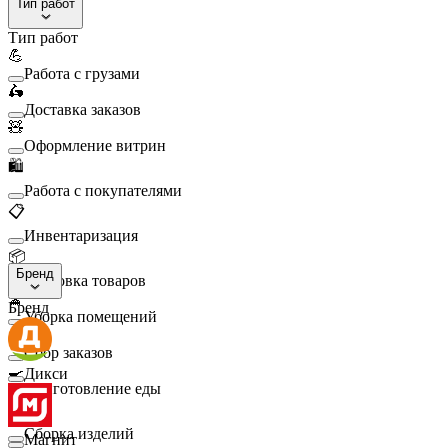
Тип работ
Тип работ
💪
Работа с грузами
🛵
Доставка заказов
🧸
Оформление витрин
🛍️
Работа с покупателями
📋
Инвентаризация
📦
Бренд
Упаковка товаров
🧹
Бренд
Уборка помещений
🛒
Сбор заказов
🍳
Дикси
Приготовление еды
🛠️
Сборка изделий
Магнит