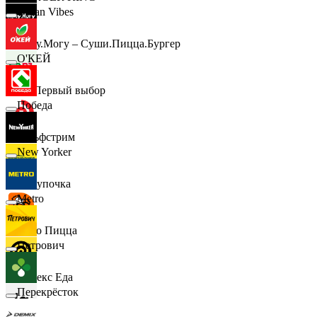
Urban Vibes
Хочу.Могу – Суши.Пицца.Бургер
О'КЕЙ
B1 Первый выбор
Победа
Гольфстрим
New Yorker
Покупочка
Metro
Додо Пицца
Петрович
Яндекс Еда
Перекрёсток