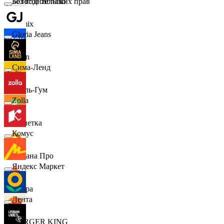
Золотое Яблоко
Без водительских прав
Demix
Gloria Jeans
Ozon
Сима-Ленд
Бубль-Гум
Zolla
Монетка
Комус
Лемана Про
Яндекс Маркет
7 утра
Лента
BURGER KING