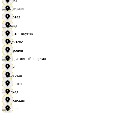
Дисма
Империал
Квартал
Гроздь
Квартет вкусов
Индитекс
Доброцен
Декоративный квартал
ДОМ
Карусель
Доминго
Каскад
Кировский
Дёшево