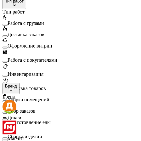
Тип работ
Тип работ
💪
Работа с грузами
🛵
Доставка заказов
🧸
Оформление витрин
🛍️
Работа с покупателями
📋
Инвентаризация
📦
Бренд
Упаковка товаров
🧹
Бренд
Уборка помещений
🛒
Сбор заказов
🍳
Дикси
Приготовление еды
🛠️
Сборка изделий
Магнит