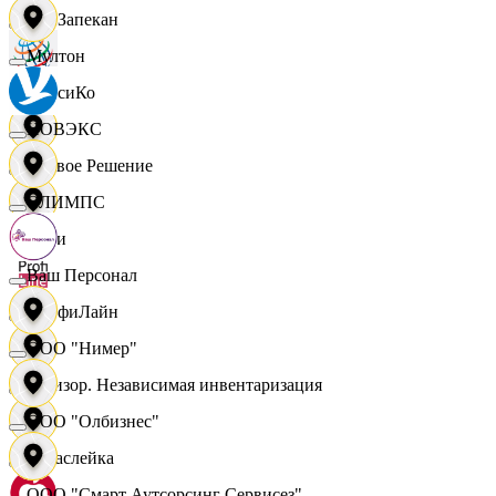
ПанЗапекан
Мултон
ПепсиКо
НОВЭКС
Первое Решение
ОЛИМПС
Пери
Ваш Персонал
ПрофиЛайн
ООО "Нимер"
Ревизор. Независимая инвентаризация
ООО "Олбизнес"
Саваслейка
ООО "Смарт Аутсорсинг Сервисез"