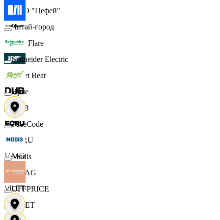
ООО "Цефей"
Читай-город
Finn Flare
Schneider Electric
Street Beat
Ярче
DUB
FaceCode
ECRU
Modis
MAAG
OFFPRICE
VILET