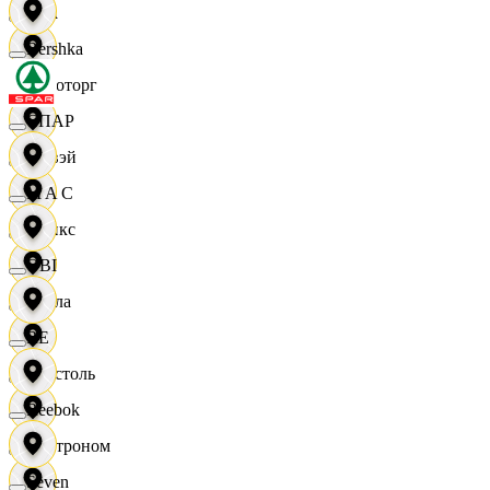
Zara
Bershka
Агроторг
СПАР
Амвэй
M A C
Аникс
OBI
Билла
RE
Бристоль
Reebok
Быстроном
Seven