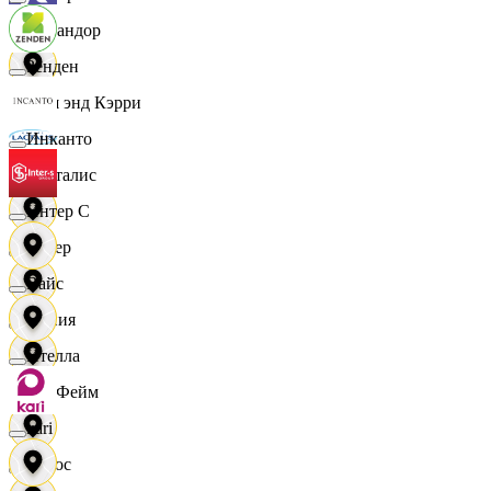
Командор
Зенден
Кэш энд Кэрри
Инканто
Лакталис
Интер С
Левер
Вайс
Линия
Ителла
ЛисФейм
kari
Логос