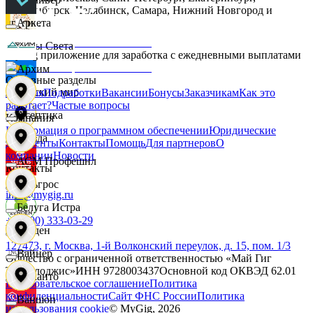
Новосибирск, Челябинск, Самара, Нижний Новгород и
другие.
Аркета
Дары Света
MyGig приложение для заработка с ежедневными выплатами
Архим
Основные разделы
Детский мир
Главная
Подработки
Вакансии
Бонусы
Заказчикам
Как это
работает?
Частые вопросы
Асептика
Компания
Информация о программном обеспечении
Юридические
Звезда
документы
Контакты
Помощь
Для партнеров
О
компании
Новости
АСМ Профешнл
Контакты
Зельгрос
info@mygig.ru
Белуга Истра
+8 (800) 333-03-29
Зенден
127473, г. Москва, 1-й Волконский переулок, д. 15, пом. 1/3
Вайнер
Общество с ограниченной ответственностью «Май Гиг
Технолоджис»
ИНН
9728003437
Основной код ОКВЭД
62.01
Инканто
Пользовательское соглашение
Политика
конфиденциальности
Сайт ФНС России
Политика
Ваншоп
использования cookie
© MyGig,
2026