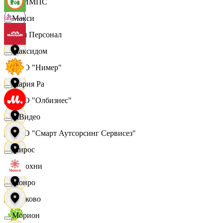
ОЛИМПС
Макси
Ваш Персонал
Максидом
ООО "Нимер"
Мария Ра
ООО "Олбизнес"
МВидео
ООО "Смарт Аутсорсинг Сервисез"
Мирос
Отдохни
Монро
Очаково
Морион