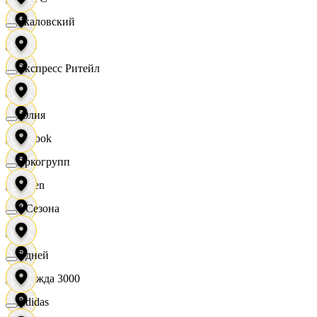
Чкаловский
OBI
Экспресс Ритейл
RE
Юлия
Reebok
Яркогрупп
Seven
4 Сезона
XC
7 дней
Одежда 3000
Adidas