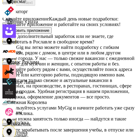
Офисмаг
Next
Мираторг
Скачайте приложение
Каждый день новые подработки:
Domino`s pizza
скачивайте приложение и работайте на своих условиях!
Установить приложение
Абрау-Дюрсо
Ищете дополнительный заработок или не знаете, где
подработать в Рославле в свободное время?
Urent
На MyGig вы легко можете найти подработку с гибким
Авиор
графиком, рядом с домом, в центре или в любом другом
районе города. У нас — только свежие вакансии с ежедневной
Эдмос Реклама
оплатой для мужчин и женщин, с опытом работы и без.
Выбирайте работу рядом с вами, осуществляйте поиск адреса
Альтум
на карте или категорию работы, подходящую именно вам.
Предлагаем только свежие и актуальные вакансии в
Четыре Лапы
магазинах, на производстве, в ресторанах, гостиницах, сфере
услуг и продаж. Удобная регистрация в нашем приложении,
Аркета
поддержка, оформление документов — все просто.
Снежная Королева
Воспользуйтесь услугами MyGig и начните работать уже сразу
Архим
после отклика.
А если нужна занятость только иногда — найдутся и такие
Подружка
предложения.
Начните зарабатывать после завершения учебы, в отпуске или
Асептика
в выходные.