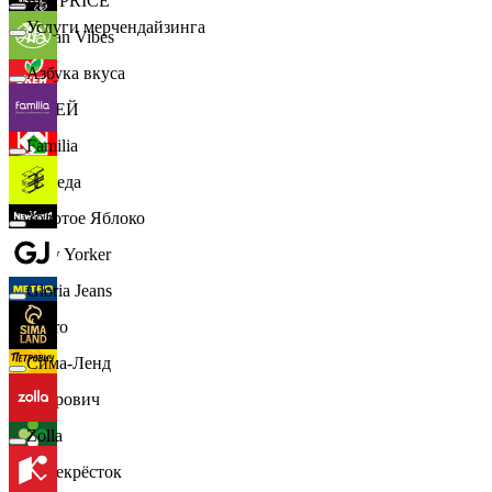
📈
FIX PRICE
Услуги мерчендайзинга
Urban Vibes
Азбука вкуса
О'КЕЙ
Familia
Победа
Золотое Яблоко
New Yorker
Gloria Jeans
Metro
Сима-Ленд
Петрович
Zolla
Перекрёсток