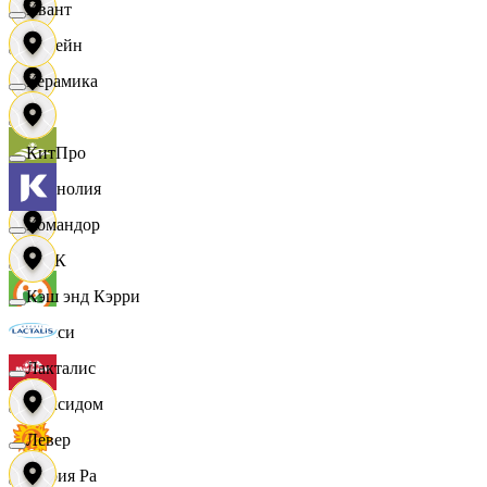
Квант
Лорейн
Керамика
Луч
КитПро
Магнолия
Командор
МАК
Кэш энд Кэрри
Макси
Лакталис
Максидом
Левер
Мария Ра