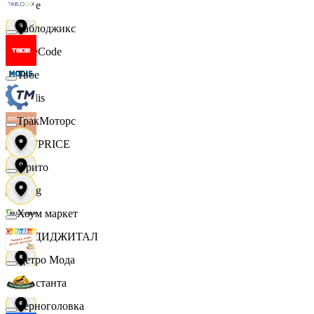
Ярче
Таблоджикс
FaceCode
Твое
Modis
ТракМоторс
OFFPRICE
Фрито
string
Хоум маркет
X5 ДИДЖИТАЛ
Цетро Мода
Константа
Черноголовка