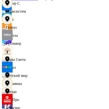
Интер С
Ворксистем
Вайс
Гелиус
Ителла
Гулливер
kari
Дары Света
Квант
Детский мир
Керамика
Звезда
КитПро
Зельгрос