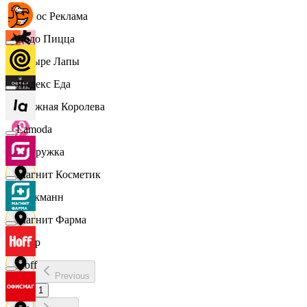
Эдмос Реклама
Додо Пицца
Четыре Лапы
Яндекс Еда
Снежная Королева
Lamoda
Подружка
Магнит Косметик
Стокманн
Магнит Фарма
Cпар
Hoff
Previous
demo
1