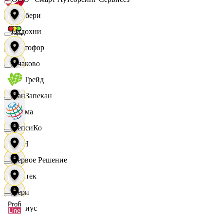
Самбери
Отдохни
Светофор
Очаково
СетТрейд
ПанЗапекан
Сигма
ПепсиКо
СИН
Первое Решение
Синтек
Пери
Сириус