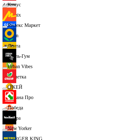
Комус
Demix
Яндекс Маркет
Ozon
Лента
Бубль-Гум
Urban Vibes
Монетка
О'КЕЙ
Лемана Про
Победа
7 утра
New Yorker
BURGER KING