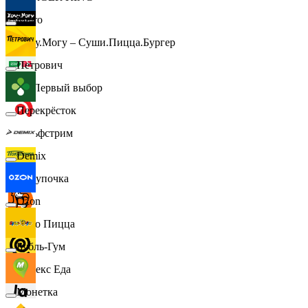
Metro
Хочу.Могу – Суши.Пицца.Бургер
Петрович
B1 Первый выбор
Перекрёсток
Гольфстрим
Demix
Покупочка
Ozon
Додо Пицца
Бубль-Гум
Яндекс Еда
Монетка