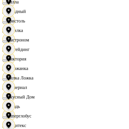
Билла
Звездный
Бристоль
Горилка
Быстроном
Ижтейдинг
Виктория
Горожанка
Вилка Ложка
Империал
Вкусный Дом
Гроздь
Гиперглобус
Индитекс