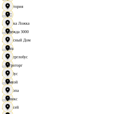
Виктория
XC
Вилка Ложка
Одежда 3000
Вкусный Дом
Zara
Гиперглобус
Агроторг
Глобус
Амвэй
Европа
Аникс
Елисей