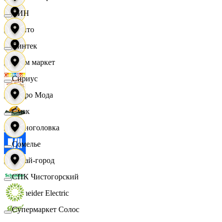
СИН
Фрито
Синтек
Хоум маркет
Сириус
Цетро Мода
Смак
Черноголовка
Сомелье
Читай-город
СПК Чистогорский
Schneider Electric
Супермаркет Солос