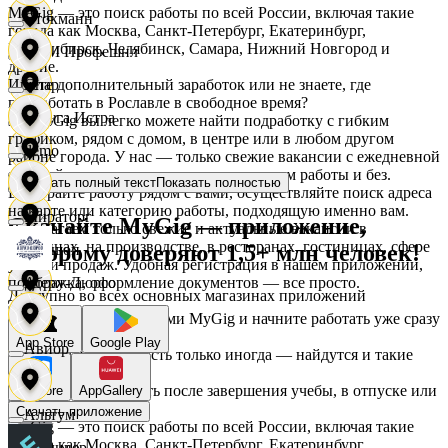
MyGig — это поиск работы по всей России, включая такие
Стокманн
города как Москва, Санкт-Петербург, Екатеринбург,
Новосибирск, Челябинск, Самара, Нижний Новгород и
АСМ Профешнл
другие.
Ищете дополнительный заработок или не знаете, где
Cпар
подработать в Рославле в свободное время?
Белуга Истра
На MyGig вы легко можете найти подработку с гибким
графиком, рядом с домом, в центре или в любом другом
demo
районе города. У нас — только свежие вакансии с ежедневной
оплатой для мужчин и женщин, с опытом работы и без.
Показать полный текст
Показать полностью
Вайнер
Выбирайте работу рядом с вами, осуществляйте поиск адреса
на карте или категорию работы, подходящую именно вам.
Мираторг
Скачайте MyGig — приложение,
Предлагаем только свежие и актуальные вакансии в
магазинах, на производстве, в ресторанах, гостиницах, сфере
которому доверяют 1,5+ млн человек!
Ваншоп
услуг и продаж. Удобная регистрация в нашем приложении,
поддержка, оформление документов — все просто.
Абрау-Дюрсо
Доступно во всех основных магазинах приложений
Ворксистем
Воспользуйтесь услугами MyGig и начните работать уже сразу
после отклика.
App Store
Google Play
Авиор
А если нужна занятость только иногда — найдутся и такие
предложения.
Гелиус
Начните зарабатывать после завершения учебы, в отпуске или
RuStore
AppGallery
в выходные.
Скачать приложение
Альтум
MyGig — это поиск работы по всей России, включая такие
города как Москва, Санкт-Петербург, Екатеринбург,
Гулливер