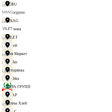
ECRU
Яркогрупп
MAAG
4 Сезона
VILET
7 дней
Хом Маркет
Adidas
Хуторянка
Bershka
ЦЕРА ГРУПП
СПАР
Челны Хлеб
M A C