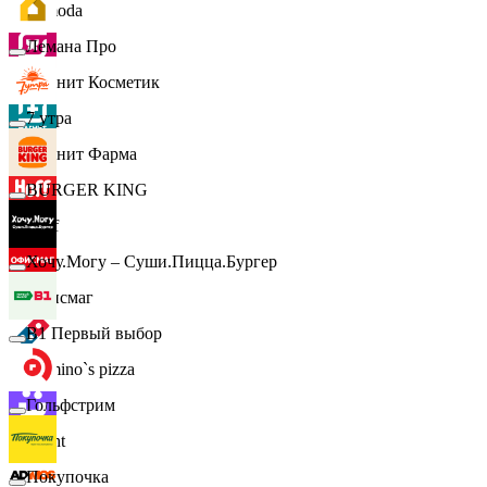
Lamoda
Лемана Про
Магнит Косметик
7 утра
Магнит Фарма
BURGER KING
Hoff
Хочу.Могу – Суши.Пицца.Бургер
Офисмаг
B1 Первый выбор
Domino`s pizza
Гольфстрим
Urent
Покупочка