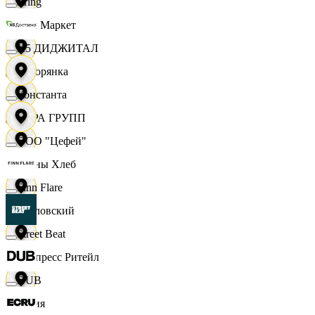
string
Хом Маркет
X5 ДИДЖИТАЛ
Хуторянка
Константа
ЦЕРА ГРУПП
ООО "Цефей"
Челны Хлеб
Finn Flare
Чкаловский
Street Beat
Экспресс Ритейл
DUB
Юлия