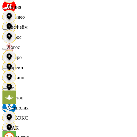
Линия
МВидео
ЛисФейм
Мирос
Логос
Монро
Лорейн
Морион
Луч
Мултон
Магнолия
НОВЭКС
МАК