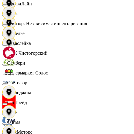
ПрофиЛайн
Смак
Ревизор. Независимая инвентаризация
Сомелье
Саваслейка
СПК Чистогорский
Самбери
Супермаркет Солос
Светофор
Таблоджикс
СетТрейд
Твое
Сигма
ТракМоторс