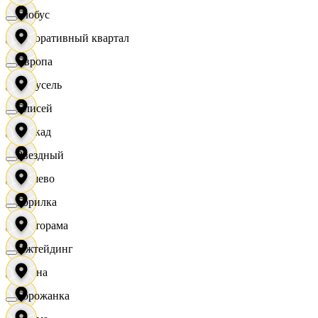
Глобус
Декоративный квартал
Европа
Карусель
Елисей
Каскад
Звездный
Дёшево
Горилка
Касторама
Ижтейдинг
Диана
Горожанка