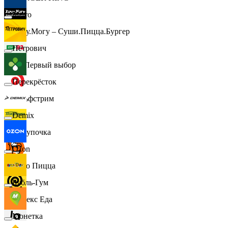
Metro
Хочу.Могу – Суши.Пицца.Бургер
Петрович
B1 Первый выбор
Перекрёсток
Гольфстрим
Demix
Покупочка
Ozon
Додо Пицца
Бубль-Гум
Яндекс Еда
Монетка