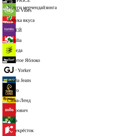
📈
FIX PRICE
Услуги мерчендайзинга
Urban Vibes
Азбука вкуса
О'КЕЙ
Familia
Победа
Золотое Яблоко
New Yorker
Gloria Jeans
Metro
Сима-Ленд
Петрович
Zolla
Перекрёсток