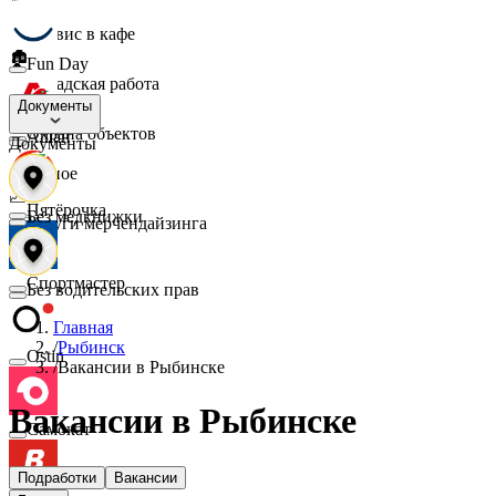
☕
Сервис в кафе
🏚️
Fun Day
Складская работа
🛡️
Документы
Охрана объектов
Ашан
Документы
🔎
Разное
📈
Пятёрочка
Без медкнижки
Услуги мерчендайзинга
Спортмастер
Без водительских прав
Главная
/
Рыбинск
Ostin
/
Вакансии в Рыбинске
Вакансии в Рыбинске
Самокат
Подработки
Вакансии