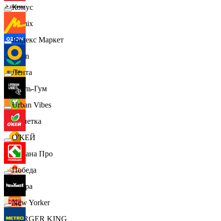
Комус
Demix
Яндекс Маркет
Ozon
Лента
Бубль-Гум
Urban Vibes
Монетка
О'КЕЙ
Лемана Про
Победа
7 утра
New Yorker
BURGER KING