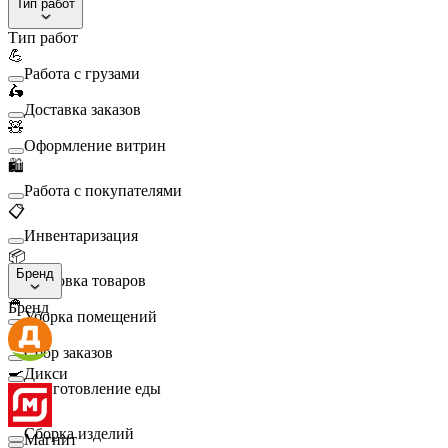
Тип работ
Тип работ
💪
Работа с грузами
🛵
Доставка заказов
🧸
Оформление витрин
🛍️
Работа с покупателями
📋
Инвентаризация
📦
Бренд
Упаковка товаров
🧹
Бренд
Уборка помещений
🛒
Сбор заказов
🍳
Дикси
Приготовление еды
🛠️
Сборка изделий
Магнит