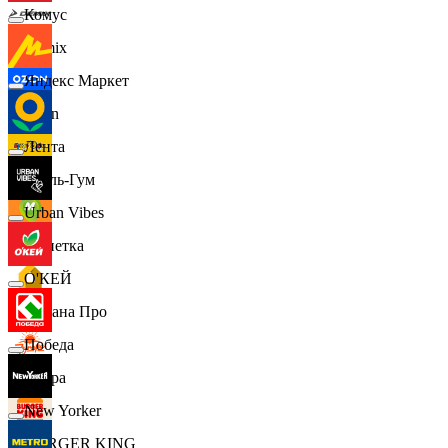
Комус
Demix
Яндекс Маркет
Ozon
Лента
Бубль-Гум
Urban Vibes
Монетка
О'КЕЙ
Лемана Про
Победа
7 утра
New Yorker
BURGER KING