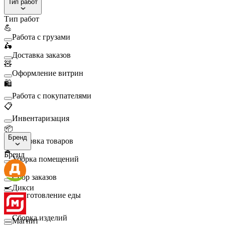
Тип работ
Тип работ
💪
Работа с грузами
🛵
Доставка заказов
🧸
Оформление витрин
🛍️
Работа с покупателями
📋
Инвентаризация
📦
Бренд
Упаковка товаров
🧹
Бренд
Уборка помещений
🛒
Сбор заказов
🍳
Дикси
Приготовление еды
🛠️
Сборка изделий
Магнит