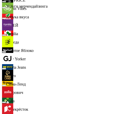
📈
FIX PRICE
Услуги мерчендайзинга
Urban Vibes
Азбука вкуса
О'КЕЙ
Familia
Победа
Золотое Яблоко
New Yorker
Gloria Jeans
Metro
Сима-Ленд
Петрович
Zolla
Перекрёсток