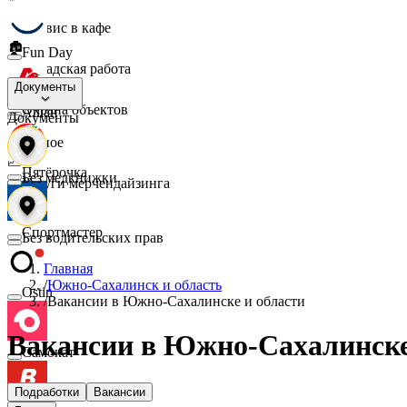
☕
Сервис в кафе
🏚️
Fun Day
Складская работа
🛡️
Документы
Охрана объектов
Ашан
Документы
🔎
Разное
📈
Пятёрочка
Без медкнижки
Услуги мерчендайзинга
Спортмастер
Без водительских прав
Главная
/
Южно-Сахалинск и область
Ostin
/
Вакансии в Южно-Сахалинске и области
Вакансии в Южно-Сахалинске
Самокат
Подработки
Вакансии