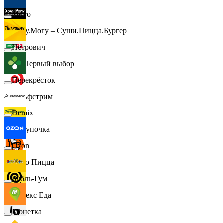
Metro
Хочу.Могу – Суши.Пицца.Бургер
Петрович
B1 Первый выбор
Перекрёсток
Гольфстрим
Demix
Покупочка
Ozon
Додо Пицца
Бубль-Гум
Яндекс Еда
Монетка