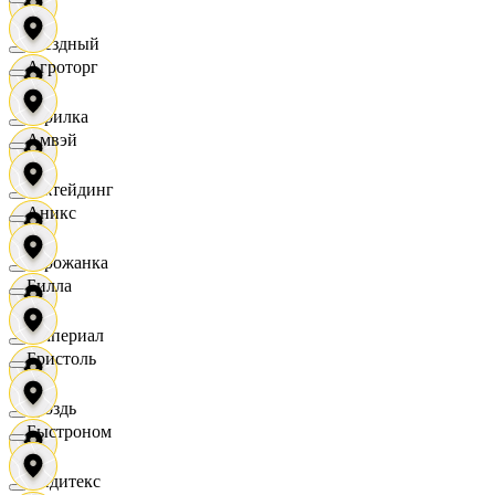
Звездный
Агроторг
Горилка
Амвэй
Ижтейдинг
Аникс
Горожанка
Билла
Империал
Бристоль
Гроздь
Быстроном
Индитекс