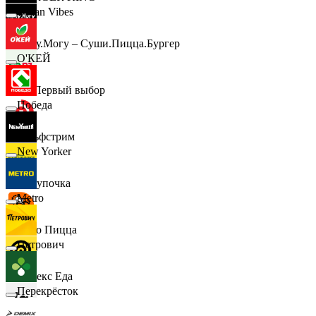
Urban Vibes
Хочу.Могу – Суши.Пицца.Бургер
О'КЕЙ
B1 Первый выбор
Победа
Гольфстрим
New Yorker
Покупочка
Metro
Додо Пицца
Петрович
Яндекс Еда
Перекрёсток