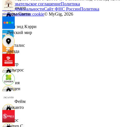
Пользовательское соглашение
Политика
Командор
конфиденциальности
Сайт ФНС России
Политика
Дары Света
использования cookie
© MyGig,
2026
Кэш энд Кэрри
Детский мир
Лакталис
Звезда
Левер
Зельгрос
Линия
Зенден
ЛисФейм
Инканто
Логос
Интер С