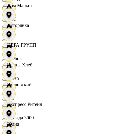
Хом Маркет
OBI
Хуторянка
RE
ЦЕРА ГРУПП
Reebok
Челны Хлеб
Seven
Чкаловский
XC
Экспресс Ритейл
Одежда 3000
Юлия