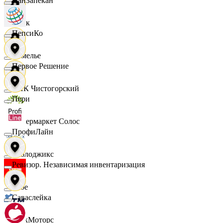
ПанЗапекан
Смак
ПепсиКо
Сомелье
Первое Решение
СПК Чистогорский
Пери
Супермаркет Солос
ПрофиЛайн
Таблоджикс
Ревизор. Независимая инвентаризация
Твое
Саваслейка
ТракМоторс