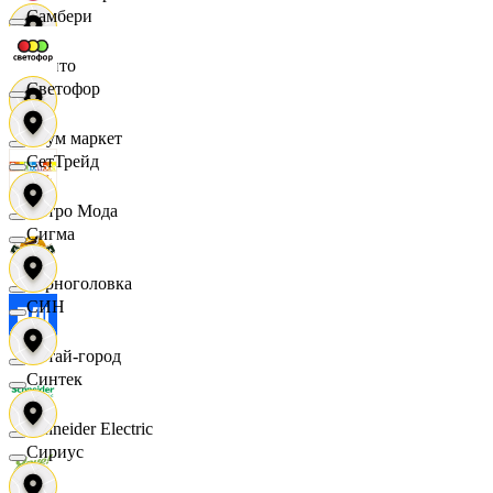
Самбери
Фрито
Светофор
Хоум маркет
СетТрейд
Цетро Мода
Сигма
Черноголовка
СИН
Читай-город
Синтек
Schneider Electric
Сириус