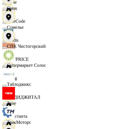
Ярче
Смак
FaceCode
Сомелье
Modis
СПК Чистогорский
OFFPRICE
Супермаркет Солос
string
Таблоджикс
X5 ДИДЖИТАЛ
Твое
Константа
ТракМоторс