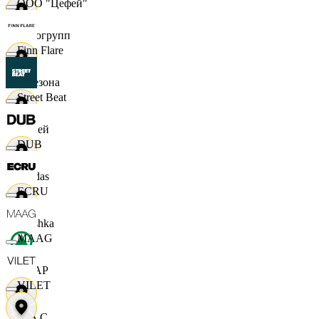
ООО "Цефей"
Яркогрупп
Finn Flare
4 Сезона
Street Beat
7 дней
DUB
Adidas
ECRU
Bershka
MAAG
СПАР
VILET
M A C