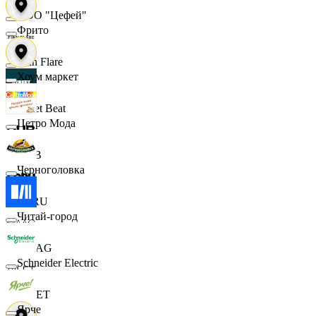
ООО "Цефей"
Фрито
Finn Flare
Хоум маркет
Street Beat
Цетро Мода
DUB
Черноголовка
ECRU
Читай-город
MAAG
Schneider Electric
VILET
Ярче