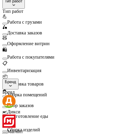
Тип работ
Тип работ
💪
Работа с грузами
🛵
Доставка заказов
🧸
Оформление витрин
🛍️
Работа с покупателями
📋
Инвентаризация
📦
Бренд
Упаковка товаров
🧹
Бренд
Уборка помещений
🛒
Сбор заказов
🍳
Дикси
Приготовление еды
🛠️
Сборка изделий
Магнит