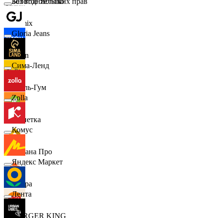
Золотое Яблоко
Без водительских прав
Demix
Gloria Jeans
Ozon
Сима-Ленд
Бубль-Гум
Zolla
Монетка
Комус
Лемана Про
Яндекс Маркет
7 утра
Лента
BURGER KING