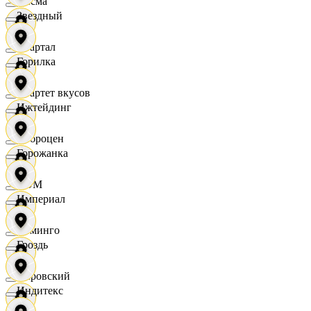
Дисма
Звездный
Квартал
Горилка
Квартет вкусов
Ижтейдинг
Доброцен
Горожанка
ДОМ
Империал
Доминго
Гроздь
Кировский
Индитекс