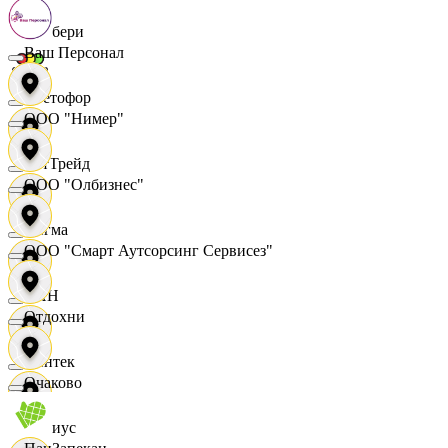
Самбери
Ваш Персонал
Светофор
ООО "Нимер"
СетТрейд
ООО "Олбизнес"
Сигма
ООО "Смарт Аутсорсинг Сервисез"
СИН
Отдохни
Синтек
Очаково
Сириус