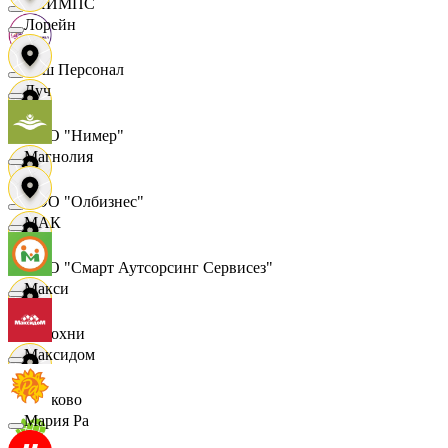
ОЛИМПС
Лорейн
Ваш Персонал
Луч
ООО "Нимер"
Магнолия
ООО "Олбизнес"
МАК
ООО "Смарт Аутсорсинг Сервисез"
Макси
Отдохни
Максидом
Очаково
Мария Ра