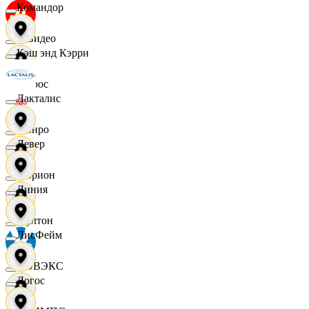
Командор
МВидео
Кэш энд Кэрри
Мирос
Лакталис
Монро
Левер
Морион
Линия
Мултон
ЛисФейм
НОВЭКС
Логос