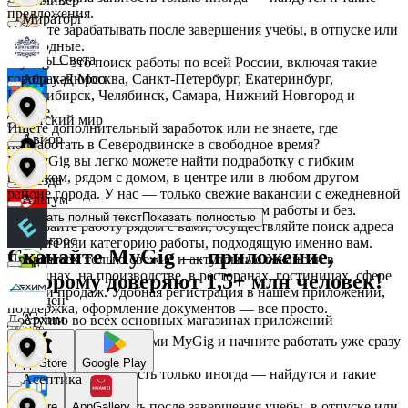
предложения.
Мираторг
Начните зарабатывать после завершения учебы, в отпуске или
в выходные.
Дары Света
MyGig — это поиск работы по всей России, включая такие
города как Москва, Санкт-Петербург, Екатеринбург,
Абрау-Дюрсо
Новосибирск, Челябинск, Самара, Нижний Новгород и
другие.
Детский мир
Ищете дополнительный заработок или не знаете, где
Авиор
подработать в Северодвинске в свободное время?
На MyGig вы легко можете найти подработку с гибким
графиком, рядом с домом, в центре или в любом другом
Звезда
районе города. У нас — только свежие вакансии с ежедневной
Альтум
оплатой для мужчин и женщин, с опытом работы и без.
Показать полный текст
Показать полностью
Выбирайте работу рядом с вами, осуществляйте поиск адреса
Зельгрос
на карте или категорию работы, подходящую именно вам.
Скачайте MyGig — приложение,
Предлагаем только свежие и актуальные вакансии в
Аркета
магазинах, на производстве, в ресторанах, гостиницах, сфере
которому доверяют 1,5+ млн человек!
услуг и продаж. Удобная регистрация в нашем приложении,
Зенден
поддержка, оформление документов — все просто.
Архим
Доступно во всех основных магазинах приложений
Воспользуйтесь услугами MyGig и начните работать уже сразу
после отклика.
Инканто
App Store
Google Play
А если нужна занятость только иногда — найдутся и такие
Асептика
предложения.
Начните зарабатывать после завершения учебы, в отпуске или
RuStore
AppGallery