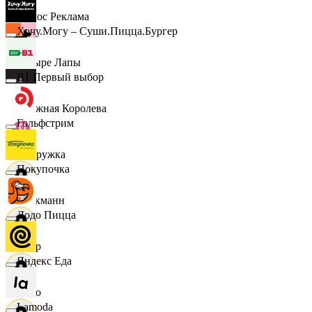
Эдмос Реклама
Хочу.Могу – Суши.Пицца.Бургер
Четыре Лапы
B1 Первый выбор
Снежная Королева
Гольфстрим
Подружка
Покупочка
Стокманн
Додо Пицца
Cпар
Яндекс Еда
demo
Lamoda