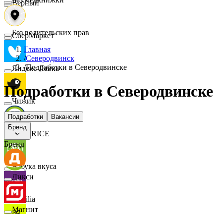
Верный
Без водительских прав
СберМаркет
Главная
/
Северодвинск
/
Подработки в Северодвинске
Яндекс Лавка
Подработки в Северодвинске
Чижик
Подработки
Вакансии
Бренд
FIX PRICE
Бренд
Азбука вкуса
Дикси
Familia
Магнит