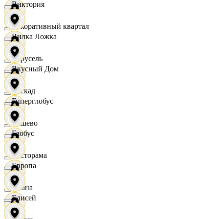
Виктория
Декоративный квартал
Вилка Ложка
Карусель
Вкусный Дом
Каскад
Гиперглобус
Дёшево
Глобус
Касторама
Европа
Диана
Елисей