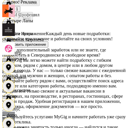
Эдмос Реклама
Previous
1
АСМ Профешнл
Next
Четыре Лапы
Скачайте приложение
Каждый день новые подработки:
Белуга Истра
скачивайте приложение и работайте на своих условиях!
Снежная Королева
Установить приложение
Ищете дополнительный заработок или не знаете, где
Вайнер
подработать в Северодвинске в свободное время?
Подружка
На MyGig вы легко можете найти подработку с гибким
графиком, рядом с домом, в центре или в любом другом
районе города. У нас — только свежие вакансии с ежедневной
Ваншоп
оплатой для мужчин и женщин, с опытом работы и без.
Стокманн
Выбирайте работу рядом с вами, осуществляйте поиск адреса
на карте или категорию работы, подходящую именно вам.
Ворксистем
Предлагаем только свежие и актуальные вакансии в
магазинах, на производстве, в ресторанах, гостиницах, сфере
Cпар
услуг и продаж. Удобная регистрация в нашем приложении,
поддержка, оформление документов — все просто.
Гелиус
demo
Воспользуйтесь услугами MyGig и начните работать уже сразу
после отклика.
А если нужна занятость только иногда — найдутся и такие
Гулливер