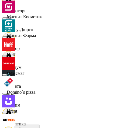
Мираторг
Магнит Косметик
Абрау-Дюрсо
Магнит Фарма
Авиор
Hoff
Альтум
Офисмаг
Аркета
Domino`s pizza
Архим
Urent
Асептика