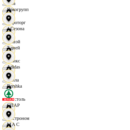
Zara
Яркогрупп
Агроторг
4 Сезона
Амвэй
7 дней
Аникс
Adidas
Билла
Bershka
Бристоль
СПАР
Быстроном
M A C