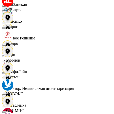
ПанЗапекан
МВидео
ПепсиКо
Мирос
Первое Решение
Монро
Пери
Морион
ПрофиЛайн
Мултон
Ревизор. Независимая инвентаризация
НОВЭКС
Саваслейка
ОЛИМПС