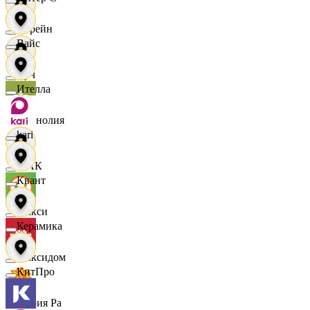
Лорейн
Вайс
Луч
Ителла
Магнолия
kari
МАК
Квант
Макси
Керамика
Максидом
КитПро
Мария Ра