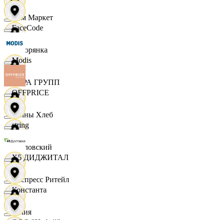
Хом Маркет
FaceCode
Хуторянка
Modis
ЦЕРА ГРУПП
OFFPRICE
Челны Хлеб
string
Чкаловский
X5 ДИДЖИТАЛ
Экспресс Ритейл
Константа
Юлия