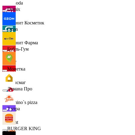
Lamoda
Demix
Магнит Косметик
Ozon
Магнит Фарма
Бубль-Гум
Hoff
Монетка
Офисмаг
Лемана Про
Domino`s pizza
7 утра
Urent
BURGER KING