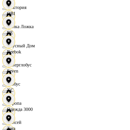
Виктория
OBI
Вилка Ложка
RE
Вкусный Дом
Reebok
Гиперглобус
Seven
Глобус
XC
Европа
Одежда 3000
Елисей
Zara