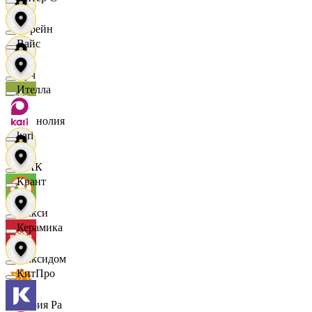
Лорейн
Вайс
Луч
Ителла
Магнолия
kari
МАК
Квант
Макси
Керамика
Максидом
КитПро
Мария Ра