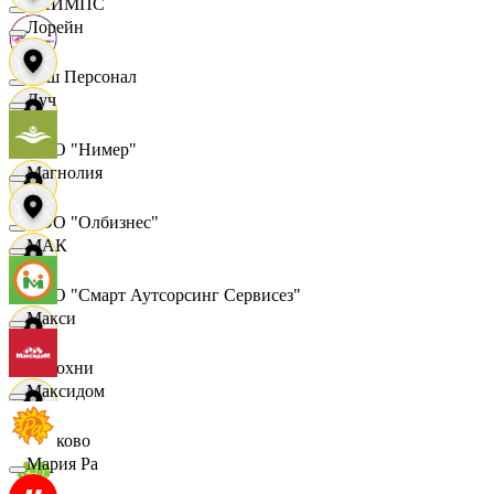
ОЛИМПС
Лорейн
Ваш Персонал
Луч
ООО "Нимер"
Магнолия
ООО "Олбизнес"
МАК
ООО "Смарт Аутсорсинг Сервисез"
Макси
Отдохни
Максидом
Очаково
Мария Ра