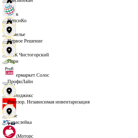
ПанЗапекан
Смак
ПепсиКо
Сомелье
Первое Решение
СПК Чистогорский
Пери
Супермаркет Солос
ПрофиЛайн
Таблоджикс
Ревизор. Независимая инвентаризация
Твое
Саваслейка
ТракМоторс