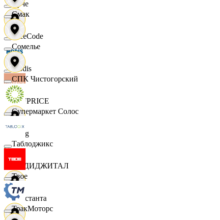
Ярче
Смак
FaceCode
Сомелье
Modis
СПК Чистогорский
OFFPRICE
Супермаркет Солос
string
Таблоджикс
X5 ДИДЖИТАЛ
Твое
Константа
ТракМоторс