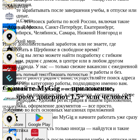
предложения.
Мираторг
Начните зарабатывать после завершения учебы, в отпуске или
в выходные.
Дары Света
MyGig — это поиск работы по всей России, включая такие
города как Москва, Санкт-Петербург, Екатеринбург,
Абрау-Дюрсо
Новосибирск, Челябинск, Самара, Нижний Новгород и
другие.
Детский мир
Ищете дополнительный заработок или не знаете, где
Авиор
подработать в Щербинке в свободное время?
На MyGig вы легко можете найти подработку с гибким
графиком, рядом с домом, в центре или в любом другом
Звезда
районе города. У нас — только свежие вакансии с ежедневной
Альтум
оплатой для мужчин и женщин, с опытом работы и без.
Показать полный текст
Показать полностью
Выбирайте работу рядом с вами, осуществляйте поиск адреса
Зельгрос
на карте или категорию работы, подходящую именно вам.
Скачайте MyGig — приложение,
Предлагаем только свежие и актуальные вакансии в
Аркета
магазинах, на производстве, в ресторанах, гостиницах, сфере
которому доверяют 1,5+ млн человек!
услуг и продаж. Удобная регистрация в нашем приложении,
Зенден
поддержка, оформление документов — все просто.
Архим
Доступно во всех основных магазинах приложений
Воспользуйтесь услугами MyGig и начните работать уже сразу
после отклика.
Инканто
App Store
Google Play
А если нужна занятость только иногда — найдутся и такие
Асептика
предложения.
Начните зарабатывать после завершения учебы, в отпуске или
RuStore
AppGallery