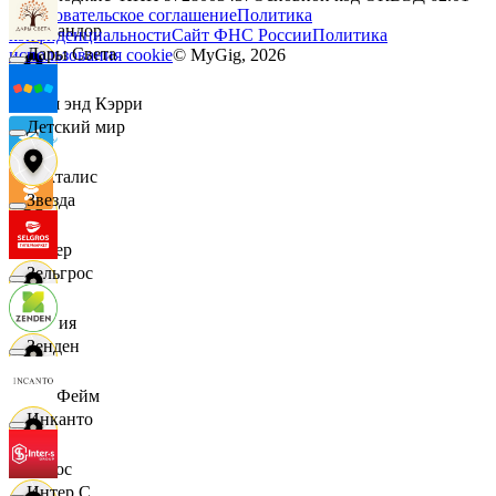
Пользовательское соглашение
Политика
Командор
конфиденциальности
Сайт ФНС России
Политика
Дары Света
использования cookie
© MyGig,
2026
Кэш энд Кэрри
Детский мир
Лакталис
Звезда
Левер
Зельгрос
Линия
Зенден
ЛисФейм
Инканто
Логос
Интер С