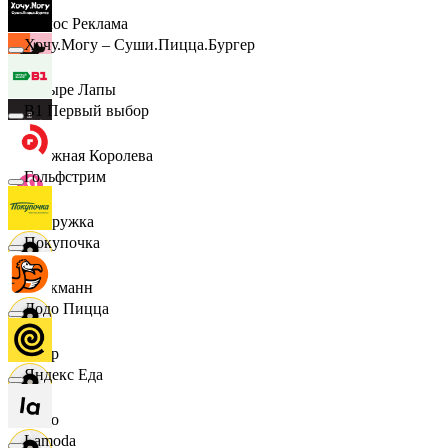
Эдмос Реклама
Хочу.Могу – Суши.Пицца.Бургер
Четыре Лапы
B1 Первый выбор
Снежная Королева
Гольфстрим
Подружка
Покупочка
Стокманн
Додо Пицца
Cпар
Яндекс Еда
demo
Lamoda