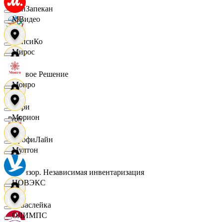
ПанЗапекан
МВидео
ПепсиКо
Мирос
Первое Решение
Монро
Пери
Морион
ПрофиЛайн
Мултон
Ревизор. Независимая инвентаризация
НОВЭКС
Саваслейка
ОЛИМПС