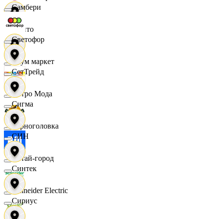
Самбери
Фрито
Светофор
Хоум маркет
СетТрейд
Цетро Мода
Сигма
Черноголовка
СИН
Читай-город
Синтек
Schneider Electric
Сириус