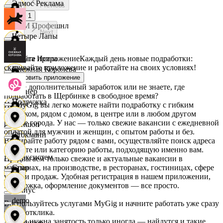
Эдмос Реклама
Previous
1
АСМ Профешнл
Next
Четыре Лапы
Скачайте приложение
Каждый день новые подработки:
Белуга Истра
скачивайте приложение и работайте на своих условиях!
Снежная Королева
Установить приложение
Ищете дополнительный заработок или не знаете, где
Вайнер
подработать в Щербинке в свободное время?
Подружка
На MyGig вы легко можете найти подработку с гибким
графиком, рядом с домом, в центре или в любом другом
районе города. У нас — только свежие вакансии с ежедневной
Ваншоп
оплатой для мужчин и женщин, с опытом работы и без.
Стокманн
Выбирайте работу рядом с вами, осуществляйте поиск адреса
на карте или категорию работы, подходящую именно вам.
Ворксистем
Предлагаем только свежие и актуальные вакансии в
магазинах, на производстве, в ресторанах, гостиницах, сфере
Cпар
услуг и продаж. Удобная регистрация в нашем приложении,
поддержка, оформление документов — все просто.
Гелиус
demo
Воспользуйтесь услугами MyGig и начните работать уже сразу
после отклика.
А если нужна занятость только иногда — найдутся и такие
Гулливер