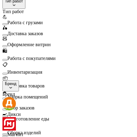
Тип работ
Тип работ
💪
Работа с грузами
🛵
Доставка заказов
🧸
Оформление витрин
🛍️
Работа с покупателями
📋
Инвентаризация
📦
Бренд
Упаковка товаров
🧹
Бренд
Уборка помещений
🛒
Сбор заказов
🍳
Дикси
Приготовление еды
🛠️
Сборка изделий
Магнит