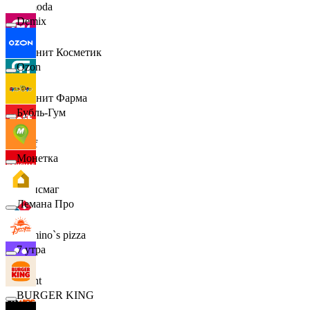
Lamoda
Demix
Магнит Косметик
Ozon
Магнит Фарма
Бубль-Гум
Hoff
Монетка
Офисмаг
Лемана Про
Domino`s pizza
7 утра
Urent
BURGER KING