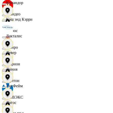
Командор
МВидео
Кэш энд Кэрри
Мирос
Лакталис
Монро
Левер
Морион
Линия
Мултон
ЛисФейм
НОВЭКС
Логос