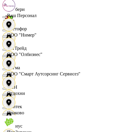
Самбери
Ваш Персонал
Светофор
ООО "Нимер"
СетТрейд
ООО "Олбизнес"
Сигма
ООО "Смарт Аутсорсинг Сервисез"
СИН
Отдохни
Синтек
Очаково
Сириус