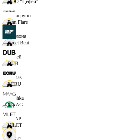
ООО "Цефей"
Яркогрупп
Finn Flare
4 Сезона
Street Beat
7 дней
DUB
Adidas
ECRU
Bershka
MAAG
СПАР
VILET
M A C