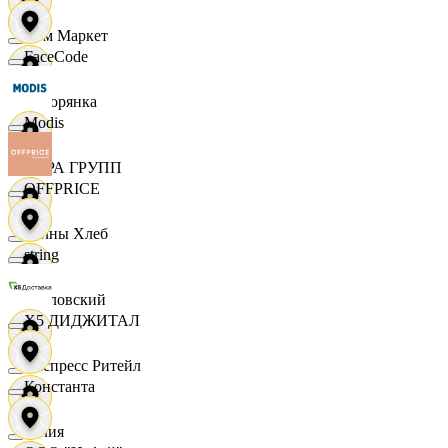
Хом Маркет
FaceCode
Хуторянка
Modis
ЦЕРА ГРУПП
OFFPRICE
Челны Хлеб
string
Чкаловский
X5 ДИДЖИТАЛ
Экспресс Ритейл
Константа
Юлия