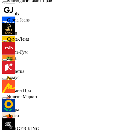
Золотое Яблоко
Без водительских прав
Demix
Gloria Jeans
Ozon
Сима-Ленд
Бубль-Гум
Zolla
Монетка
Комус
Лемана Про
Яндекс Маркет
7 утра
Лента
BURGER KING