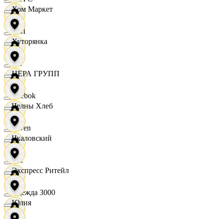
Хом Маркет
OBI
Хуторянка
RE
ЦЕРА ГРУПП
Reebok
Челны Хлеб
Seven
Чкаловский
XC
Экспресс Ритейл
Одежда 3000
Юлия