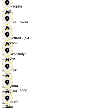
Виктория
OBI
Вилка Ложка
RE
Вкусный Дом
Reebok
Гиперглобус
Seven
Глобус
XC
Европа
Одежда 3000
Елисей
Zara