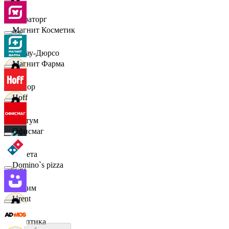
Мираторг
Магнит Косметик
Абрау-Дюрсо
Магнит Фарма
Авиор
Hoff
Альтум
Офисмаг
Аркета
Domino`s pizza
Архим
Urent
Асептика