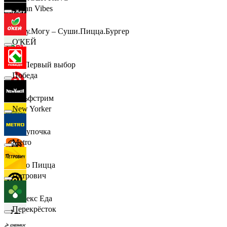
Urban Vibes
Хочу.Могу – Суши.Пицца.Бургер
О'КЕЙ
B1 Первый выбор
Победа
Гольфстрим
New Yorker
Покупочка
Metro
Додо Пицца
Петрович
Яндекс Еда
Перекрёсток