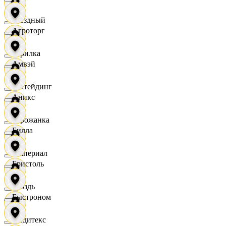
Звездный
Агроторг
Горилка
Амвэй
Ижтейдинг
Аникс
Горожанка
Билла
Империал
Бристоль
Гроздь
Быстроном
Индитекс