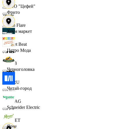
ООО "Цефей"
Фрито
Finn Flare
Хоум маркет
Street Beat
Цетро Мода
DUB
Черноголовка
ECRU
Читай-город
MAAG
Schneider Electric
VILET
Ярче