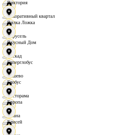
Виктория
Декоративный квартал
Вилка Ложка
Карусель
Вкусный Дом
Каскад
Гиперглобус
Дёшево
Глобус
Касторама
Европа
Диана
Елисей