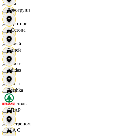
Zara
Яркогрупп
Агроторг
4 Сезона
Амвэй
7 дней
Аникс
Adidas
Билла
Bershka
Бристоль
СПАР
Быстроном
M A C