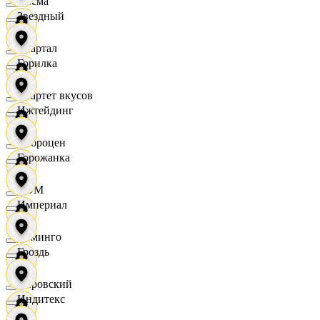
Дисма
Звездный
Квартал
Горилка
Квартет вкусов
Ижтейдинг
Доброцен
Горожанка
ДОМ
Империал
Доминго
Гроздь
Кировский
Индитекс