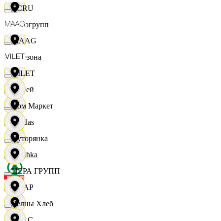
ECRU
Яркогрупп
MAAG
4 Сезона
VILET
7 дней
Хом Маркет
Adidas
Хуторянка
Bershka
ЦЕРА ГРУПП
СПАР
Челны Хлеб
M A C