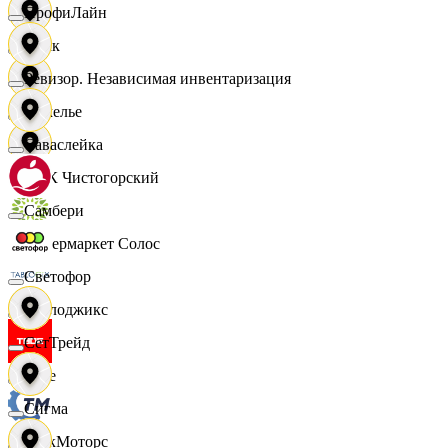
ПрофиЛайн
Смак
Ревизор. Независимая инвентаризация
Сомелье
Саваслейка
СПК Чистогорский
Самбери
Супермаркет Солос
Светофор
Таблоджикс
СетТрейд
Твое
Сигма
ТракМоторс