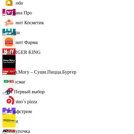
Lamoda
Лемана Про
Магнит Косметик
7 утра
Магнит Фарма
BURGER KING
Hoff
Хочу.Могу – Суши.Пицца.Бургер
Офисмаг
B1 Первый выбор
Domino`s pizza
Гольфстрим
Urent
Покупочка