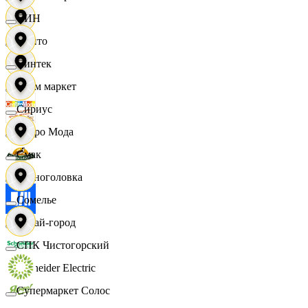
СИН
Фрито
Синтек
Хоум маркет
Сириус
Цетро Мода
Смак
Черноголовка
Сомелье
Читай-город
СПК Чистогорский
Schneider Electric
Супермаркет Солос