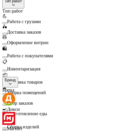
Тип работ
Тип работ
💪
Работа с грузами
🛵
Доставка заказов
🧸
Оформление витрин
🛍️
Работа с покупателями
📋
Инвентаризация
📦
Бренд
Упаковка товаров
🧹
Бренд
Уборка помещений
🛒
Сбор заказов
🍳
Дикси
Приготовление еды
🛠️
Сборка изделий
Магнит