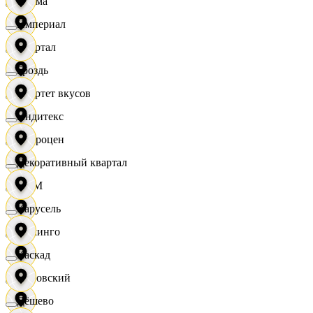
Дисма
Империал
Квартал
Гроздь
Квартет вкусов
Индитекс
Доброцен
Декоративный квартал
ДОМ
Карусель
Доминго
Каскад
Кировский
Дёшево