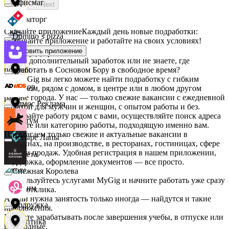
Офисмаг
Next
Мираторг
Скачайте приложение
Каждый день новые подработки:
Domino`s pizza
скачивайте приложение и работайте на своих условиях!
Установить приложение
Абрау-Дюрсо
Ищете дополнительный заработок или не знаете, где
подработать в Сосновом Бору в свободное время?
Urent
На MyGig вы легко можете найти подработку с гибким
Авиор
графиком, рядом с домом, в центре или в любом другом
районе города. У нас — только свежие вакансии с ежедневной
Эдмос Реклама
оплатой для мужчин и женщин, с опытом работы и без.
Выбирайте работу рядом с вами, осуществляйте поиск адреса
Альтум
на карте или категорию работы, подходящую именно вам.
Предлагаем только свежие и актуальные вакансии в
Четыре Лапы
магазинах, на производстве, в ресторанах, гостиницах, сфере
услуг и продаж. Удобная регистрация в нашем приложении,
Аркета
поддержка, оформление документов — все просто.
Снежная Королева
Воспользуйтесь услугами MyGig и начните работать уже сразу
Архим
после отклика.
А если нужна занятость только иногда — найдутся и такие
Подружка
предложения.
Начните зарабатывать после завершения учебы, в отпуске или
Асептика
в выходные.