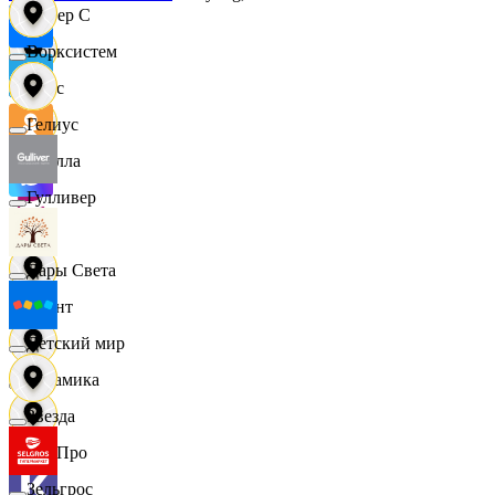
Интер С
Ворксистем
Вайс
Гелиус
Ителла
Гулливер
kari
Дары Света
Квант
Детский мир
Керамика
Звезда
КитПро
Зельгрос