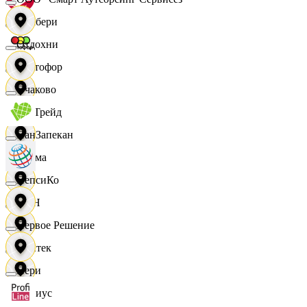
Самбери
Отдохни
Светофор
Очаково
СетТрейд
ПанЗапекан
Сигма
ПепсиКо
СИН
Первое Решение
Синтек
Пери
Сириус