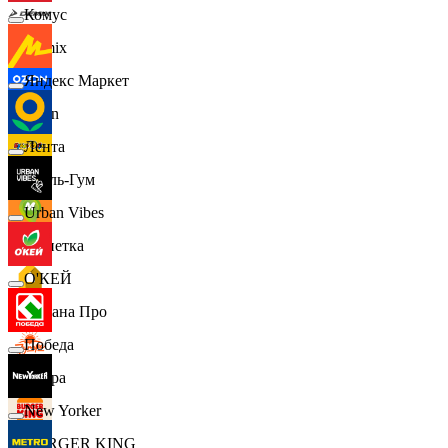
Комус
Demix
Яндекс Маркет
Ozon
Лента
Бубль-Гум
Urban Vibes
Монетка
О'КЕЙ
Лемана Про
Победа
7 утра
New Yorker
BURGER KING