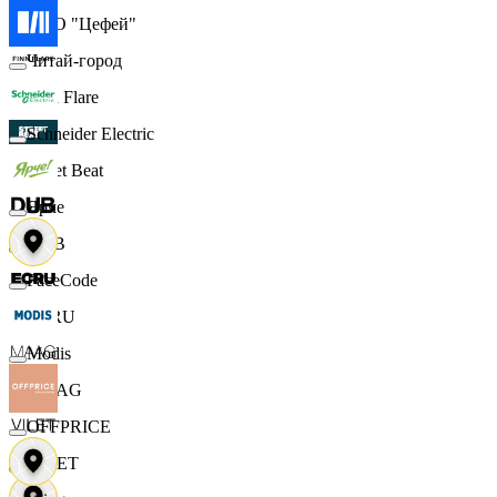
ООО "Цефей"
Читай-город
Finn Flare
Schneider Electric
Street Beat
Ярче
DUB
FaceCode
ECRU
Modis
MAAG
OFFPRICE
VILET