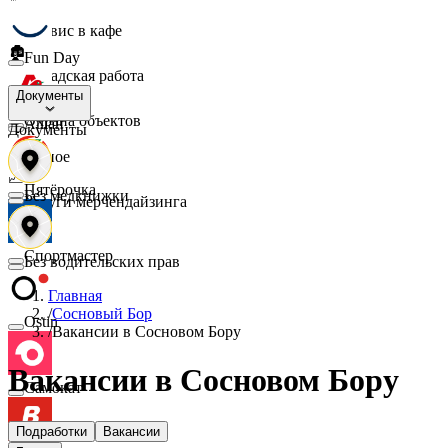
☕
Сервис в кафе
🏚️
Fun Day
Складская работа
🛡️
Документы
Охрана объектов
Ашан
Документы
🔎
Разное
📈
Пятёрочка
Без медкнижки
Услуги мерчендайзинга
Спортмастер
Без водительских прав
Главная
/
Сосновый Бор
Ostin
/
Вакансии в Сосновом Бору
Вакансии в Сосновом Бору
Самокат
Подработки
Вакансии