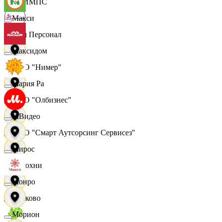
ОЛИМПС
Макси
Ваш Персонал
Максидом
ООО "Нимер"
Мария Ра
ООО "Олбизнес"
МВидео
ООО "Смарт Аутсорсинг Сервисез"
Мирос
Отдохни
Монро
Очаково
Морион