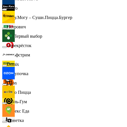
Metro
Хочу.Могу – Суши.Пицца.Бургер
Петрович
B1 Первый выбор
Перекрёсток
Гольфстрим
Demix
Покупочка
Ozon
Додо Пицца
Бубль-Гум
Яндекс Еда
Монетка