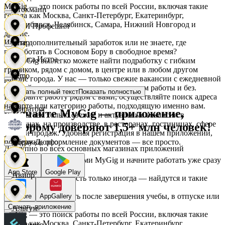
MyGig — это поиск работы по всей России, включая такие
Стокманн
города как Москва, Санкт-Петербург, Екатеринбург,
Новосибирск, Челябинск, Самара, Нижний Новгород и
АСМ Профешнл
другие.
Ищете дополнительный заработок или не знаете, где
Cпар
подработать в Сосновом Бору в свободное время?
Белуга Истра
На MyGig вы легко можете найти подработку с гибким
графиком, рядом с домом, в центре или в любом другом
demo
районе города. У нас — только свежие вакансии с ежедневной
оплатой для мужчин и женщин, с опытом работы и без.
Показать полный текст
Показать полностью
Вайнер
Выбирайте работу рядом с вами, осуществляйте поиск адреса
на карте или категорию работы, подходящую именно вам.
Мираторг
Скачайте MyGig — приложение,
Предлагаем только свежие и актуальные вакансии в
магазинах, на производстве, в ресторанах, гостиницах, сфере
которому доверяют 1,5+ млн человек!
Ваншоп
услуг и продаж. Удобная регистрация в нашем приложении,
поддержка, оформление документов — все просто.
Абрау-Дюрсо
Доступно во всех основных магазинах приложений
Ворксистем
Воспользуйтесь услугами MyGig и начните работать уже сразу
после отклика.
App Store
Google Play
Авиор
А если нужна занятость только иногда — найдутся и такие
предложения.
Гелиус
Начните зарабатывать после завершения учебы, в отпуске или
RuStore
AppGallery
в выходные.
Скачать приложение
Альтум
MyGig — это поиск работы по всей России, включая такие
города как Москва, Санкт-Петербург, Екатеринбург,
Гулливер