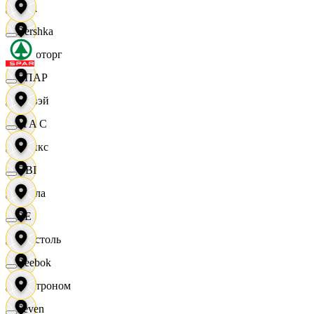
Zara
Bershka
Агроторг
СПАР
Амвэй
M A C
Аникс
OBI
Билла
RE
Бристоль
Reebok
Быстроном
Seven