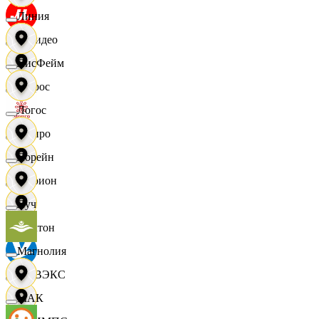
Линия
МВидео
ЛисФейм
Мирос
Логос
Монро
Лорейн
Морион
Луч
Мултон
Магнолия
НОВЭКС
МАК