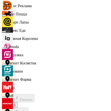
Эдмос Реклама
Додо Пицца
Четыре Лапы
Яндекс Еда
Снежная Королева
Lamoda
Подружка
Магнит Косметик
Стокманн
Магнит Фарма
Cпар
Hoff
Previous
demo
1