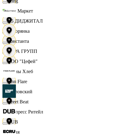
string
Хом Маркет
X5 ДИДЖИТАЛ
Хуторянка
Константа
ЦЕРА ГРУПП
ООО "Цефей"
Челны Хлеб
Finn Flare
Чкаловский
Street Beat
Экспресс Ритейл
DUB
Юлия