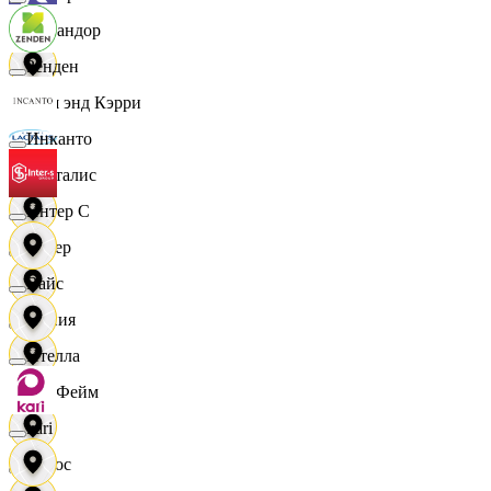
Командор
Зенден
Кэш энд Кэрри
Инканто
Лакталис
Интер С
Левер
Вайс
Линия
Ителла
ЛисФейм
kari
Логос