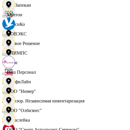
ПанЗапекан
Мултон
ПепсиКо
НОВЭКС
Первое Решение
ОЛИМПС
Пери
Ваш Персонал
ПрофиЛайн
ООО "Нимер"
Ревизор. Независимая инвентаризация
ООО "Олбизнес"
Саваслейка
ООО "Смарт Аутсорсинг Сервисез"