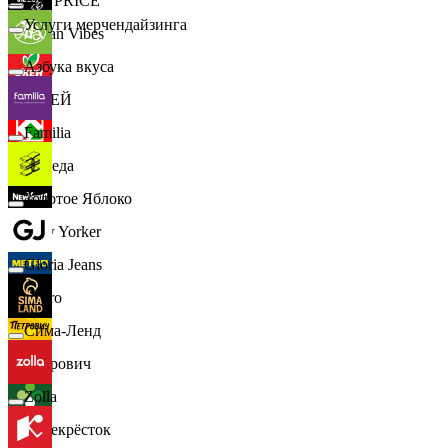
📈
FIX PRICE
Услуги мерчендайзинга
Urban Vibes
Азбука вкуса
О'КЕЙ
Familia
Победа
Золотое Яблоко
New Yorker
Gloria Jeans
Metro
Сима-Ленд
Петрович
Zolla
Перекрёсток