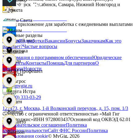
Новосибирск, Челябинск, Самара, Нижний Новгород и
другие.
Аркета
Дары Света
MyGig приложение для заработка с ежедневными выплатами
Архим
Основные разделы
Детский мир
Главная
Подработки
Вакансии
Бонусы
Заказчикам
Как это
работает?
Частые вопросы
Асептика
Компания
Информация о программном обеспечении
Юридические
Звезда
документы
Контакты
Помощь
Для партнеров
О
компании
Новости
АСМ Профешнл
Контакты
Зельгрос
info@mygig.ru
Белуга Истра
+8 (800) 333-03-29
Зенден
127473, г. Москва, 1-й Волконский переулок, д. 15, пом. 1/3
Вайнер
Общество с ограниченной ответственностью «Май Гиг
Технолоджис»
ИНН
9728003437
Основной код ОКВЭД
62.01
Инканто
Пользовательское соглашение
Политика
конфиденциальности
Сайт ФНС России
Политика
Ваншоп
использования cookie
© MyGig,
2026