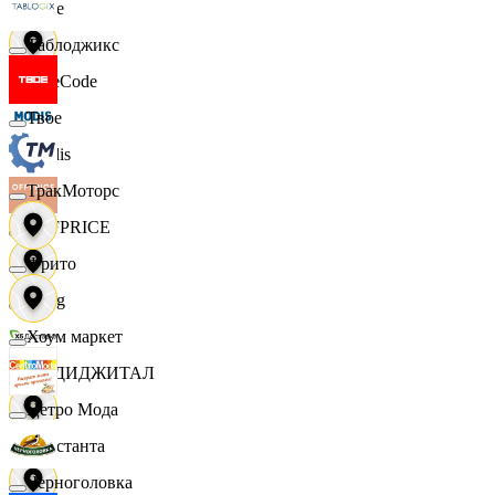
Ярче
Таблоджикс
FaceCode
Твое
Modis
ТракМоторс
OFFPRICE
Фрито
string
Хоум маркет
X5 ДИДЖИТАЛ
Цетро Мода
Константа
Черноголовка