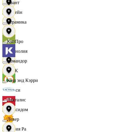
Квант
Лорейн
Керамика
Луч
КитПро
Магнолия
Командор
МАК
Кэш энд Кэрри
Макси
Лакталис
Максидом
Левер
Мария Ра