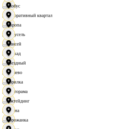
Глобус
Декоративный квартал
Европа
Карусель
Елисей
Каскад
Звездный
Дёшево
Горилка
Касторама
Ижтейдинг
Диана
Горожанка