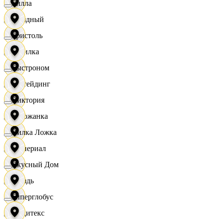
Билла
Звездный
Бристоль
Горилка
Быстроном
Ижтейдинг
Виктория
Горожанка
Вилка Ложка
Империал
Вкусный Дом
Гроздь
Гиперглобус
Индитекс