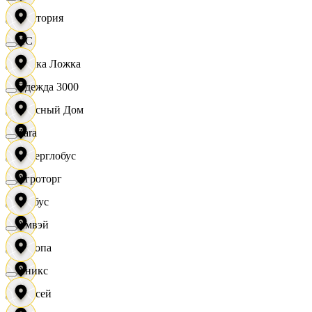
Виктория
XC
Вилка Ложка
Одежда 3000
Вкусный Дом
Zara
Гиперглобус
Агроторг
Глобус
Амвэй
Европа
Аникс
Елисей