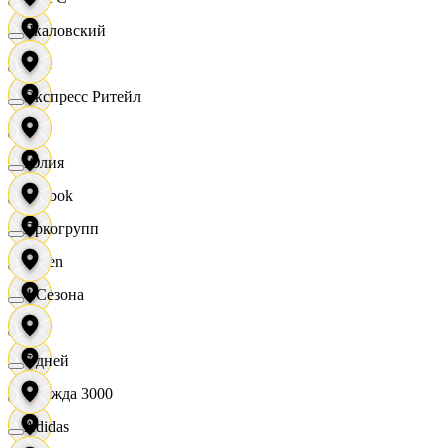
Чкаловский
OBI
Экспресс Ритейл
RE
Юлия
Reebok
Яркогрупп
Seven
4 Сезона
XC
7 дней
Одежда 3000
Adidas