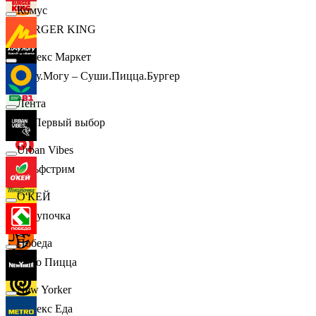
Комус
BURGER KING
Яндекс Маркет
Хочу.Могу – Суши.Пицца.Бургер
Лента
B1 Первый выбор
Urban Vibes
Гольфстрим
О'КЕЙ
Покупочка
Победа
Додо Пицца
New Yorker
Яндекс Еда