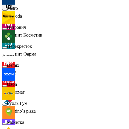
Metro
Lamoda
Петрович
Магнит Косметик
Перекрёсток
Магнит Фарма
Demix
Hoff
Ozon
Офисмаг
Бубль-Гум
Domino`s pizza
Монетка