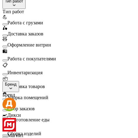
Тип работ
Тип работ
💪
Работа с грузами
🛵
Доставка заказов
🧸
Оформление витрин
🛍️
Работа с покупателями
📋
Инвентаризация
📦
Бренд
Упаковка товаров
🧹
Бренд
Уборка помещений
🛒
Сбор заказов
🍳
Дикси
Приготовление еды
🛠️
Сборка изделий
Магнит