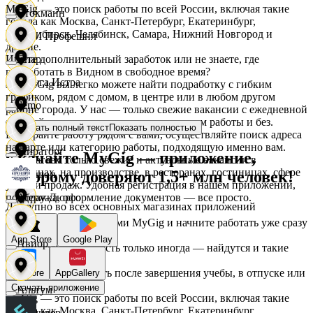
MyGig — это поиск работы по всей России, включая такие
Стокманн
города как Москва, Санкт-Петербург, Екатеринбург,
Новосибирск, Челябинск, Самара, Нижний Новгород и
АСМ Профешнл
другие.
Ищете дополнительный заработок или не знаете, где
Cпар
подработать в Видном в свободное время?
Белуга Истра
На MyGig вы легко можете найти подработку с гибким
графиком, рядом с домом, в центре или в любом другом
demo
районе города. У нас — только свежие вакансии с ежедневной
оплатой для мужчин и женщин, с опытом работы и без.
Показать полный текст
Показать полностью
Вайнер
Выбирайте работу рядом с вами, осуществляйте поиск адреса
на карте или категорию работы, подходящую именно вам.
Мираторг
Скачайте MyGig — приложение,
Предлагаем только свежие и актуальные вакансии в
магазинах, на производстве, в ресторанах, гостиницах, сфере
которому доверяют 1,5+ млн человек!
Ваншоп
услуг и продаж. Удобная регистрация в нашем приложении,
поддержка, оформление документов — все просто.
Абрау-Дюрсо
Доступно во всех основных магазинах приложений
Ворксистем
Воспользуйтесь услугами MyGig и начните работать уже сразу
после отклика.
App Store
Google Play
Авиор
А если нужна занятость только иногда — найдутся и такие
предложения.
Гелиус
Начните зарабатывать после завершения учебы, в отпуске или
RuStore
AppGallery
в выходные.
Скачать приложение
Альтум
MyGig — это поиск работы по всей России, включая такие
города как Москва, Санкт-Петербург, Екатеринбург,
Гулливер