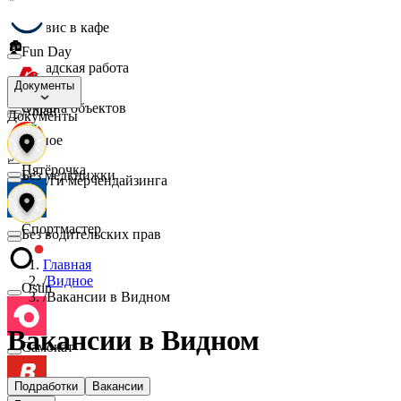
☕
Сервис в кафе
🏚️
Fun Day
Складская работа
🛡️
Документы
Охрана объектов
Ашан
Документы
🔎
Разное
📈
Пятёрочка
Без медкнижки
Услуги мерчендайзинга
Спортмастер
Без водительских прав
Главная
/
Видное
Ostin
/
Вакансии в Видном
Вакансии в Видном
Самокат
Подработки
Вакансии