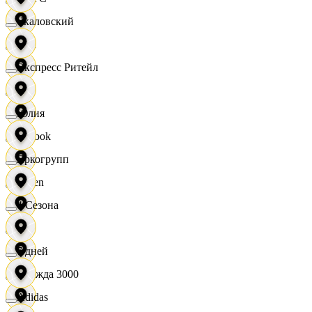
Чкаловский
OBI
Экспресс Ритейл
RE
Юлия
Reebok
Яркогрупп
Seven
4 Сезона
XC
7 дней
Одежда 3000
Adidas