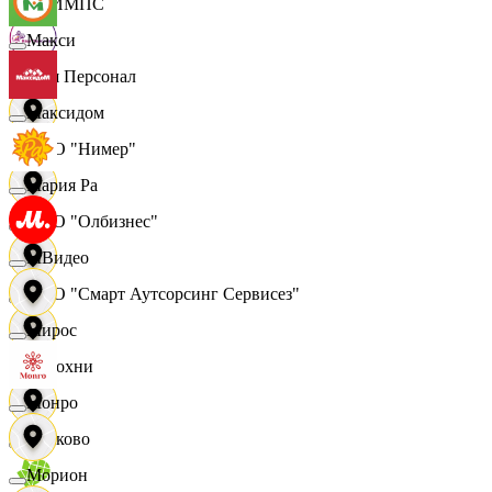
ОЛИМПС
Макси
Ваш Персонал
Максидом
ООО "Нимер"
Мария Ра
ООО "Олбизнес"
МВидео
ООО "Смарт Аутсорсинг Сервисез"
Мирос
Отдохни
Монро
Очаково
Морион