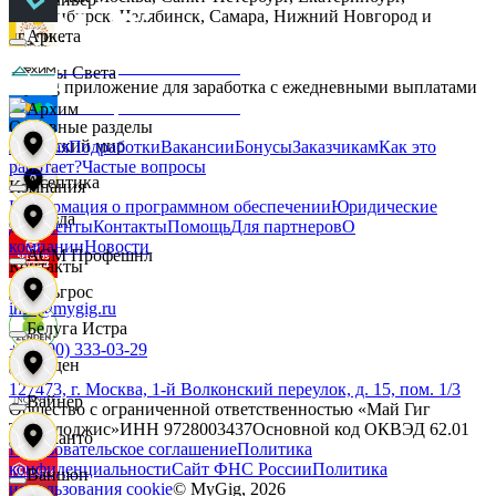
Новосибирск, Челябинск, Самара, Нижний Новгород и
другие.
Аркета
Дары Света
MyGig приложение для заработка с ежедневными выплатами
Архим
Основные разделы
Детский мир
Главная
Подработки
Вакансии
Бонусы
Заказчикам
Как это
работает?
Частые вопросы
Асептика
Компания
Информация о программном обеспечении
Юридические
Звезда
документы
Контакты
Помощь
Для партнеров
О
компании
Новости
АСМ Профешнл
Контакты
Зельгрос
info@mygig.ru
Белуга Истра
+8 (800) 333-03-29
Зенден
127473, г. Москва, 1-й Волконский переулок, д. 15, пом. 1/3
Вайнер
Общество с ограниченной ответственностью «Май Гиг
Технолоджис»
ИНН
9728003437
Основной код ОКВЭД
62.01
Инканто
Пользовательское соглашение
Политика
конфиденциальности
Сайт ФНС России
Политика
Ваншоп
использования cookie
© MyGig,
2026