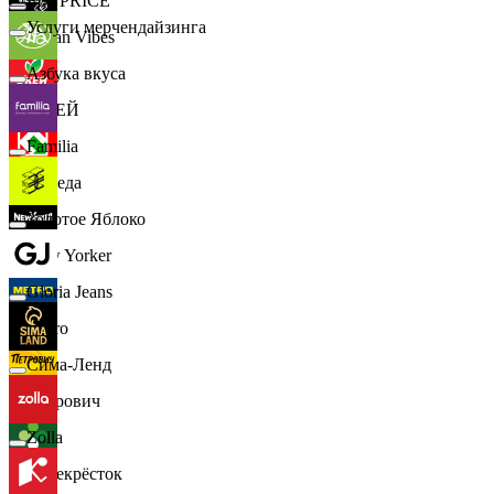
📈
FIX PRICE
Услуги мерчендайзинга
Urban Vibes
Азбука вкуса
О'КЕЙ
Familia
Победа
Золотое Яблоко
New Yorker
Gloria Jeans
Metro
Сима-Ленд
Петрович
Zolla
Перекрёсток