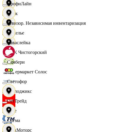
ПрофиЛайн
Смак
Ревизор. Независимая инвентаризация
Сомелье
Саваслейка
СПК Чистогорский
Самбери
Супермаркет Солос
Светофор
Таблоджикс
СетТрейд
Твое
Сигма
ТракМоторс