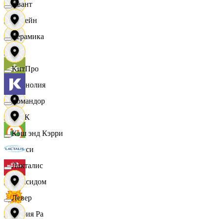
Квант
Лорейн
Керамика
Луч
КитПро
Магнолия
Командор
МАК
Кэш энд Кэрри
Макси
Лакталис
Максидом
Левер
Мария Ра