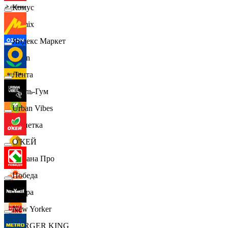
Комус
Demix
Яндекс Маркет
Ozon
Лента
Бубль-Гум
Urban Vibes
Монетка
О'КЕЙ
Лемана Про
Победа
7 утра
New Yorker
BURGER KING