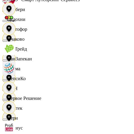
Самбери
Отдохни
Светофор
Очаково
СетТрейд
ПанЗапекан
Сигма
ПепсиКо
СИН
Первое Решение
Синтек
Пери
Сириус