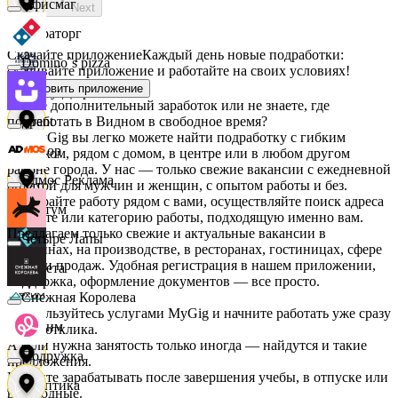
Офисмаг
Next
Мираторг
Скачайте приложение
Каждый день новые подработки:
Domino`s pizza
скачивайте приложение и работайте на своих условиях!
Установить приложение
Абрау-Дюрсо
Ищете дополнительный заработок или не знаете, где
подработать в Видном в свободное время?
Urent
На MyGig вы легко можете найти подработку с гибким
Авиор
графиком, рядом с домом, в центре или в любом другом
районе города. У нас — только свежие вакансии с ежедневной
Эдмос Реклама
оплатой для мужчин и женщин, с опытом работы и без.
Выбирайте работу рядом с вами, осуществляйте поиск адреса
Альтум
на карте или категорию работы, подходящую именно вам.
Предлагаем только свежие и актуальные вакансии в
Четыре Лапы
магазинах, на производстве, в ресторанах, гостиницах, сфере
услуг и продаж. Удобная регистрация в нашем приложении,
Аркета
поддержка, оформление документов — все просто.
Снежная Королева
Воспользуйтесь услугами MyGig и начните работать уже сразу
Архим
после отклика.
А если нужна занятость только иногда — найдутся и такие
Подружка
предложения.
Начните зарабатывать после завершения учебы, в отпуске или
Асептика
в выходные.