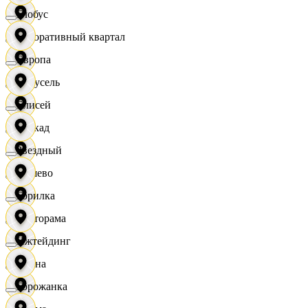
Глобус
Декоративный квартал
Европа
Карусель
Елисей
Каскад
Звездный
Дёшево
Горилка
Касторама
Ижтейдинг
Диана
Горожанка