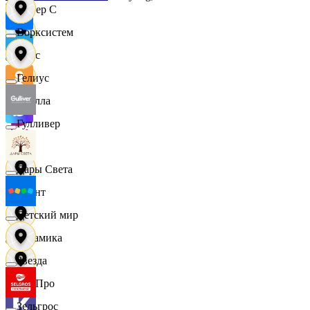
Интер С
Ворксистем
Вайс
Гелиус
Ителла
Гулливер
kari
Дары Света
Квант
Детский мир
Керамика
Звезда
КитПро
Зельгрос