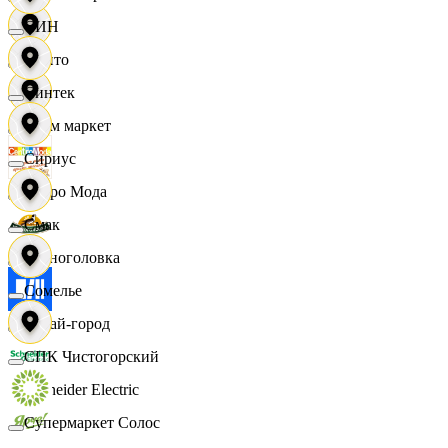
СИН
Фрито
Синтек
Хоум маркет
Сириус
Цетро Мода
Смак
Черноголовка
Сомелье
Читай-город
СПК Чистогорский
Schneider Electric
Супермаркет Солос