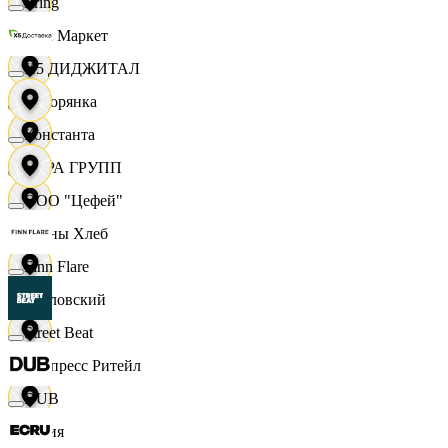
string
Хом Маркет
X5 ДИДЖИТАЛ
Хуторянка
Константа
ЦЕРА ГРУПП
ООО "Цефей"
Челны Хлеб
Finn Flare
Чкаловский
Street Beat
Экспресс Ритейл
DUB
Юлия