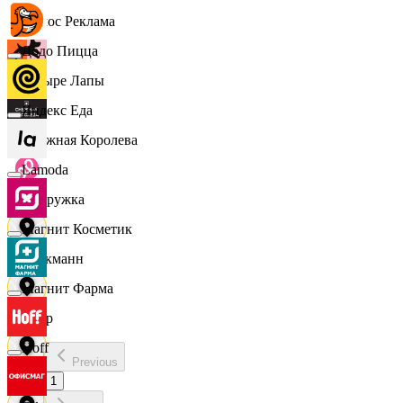
Эдмос Реклама
Додо Пицца
Четыре Лапы
Яндекс Еда
Снежная Королева
Lamoda
Подружка
Магнит Косметик
Стокманн
Магнит Фарма
Cпар
Hoff
Previous
demo
1