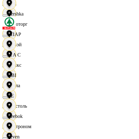
Zara
Bershka
Агроторг
СПАР
Амвэй
M A C
Аникс
OBI
Билла
RE
Бристоль
Reebok
Быстроном
Seven