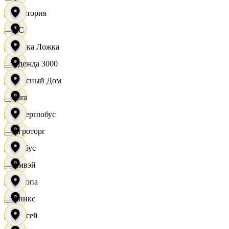
Виктория
XC
Вилка Ложка
Одежда 3000
Вкусный Дом
Zara
Гиперглобус
Агроторг
Глобус
Амвэй
Европа
Аникс
Елисей