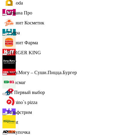
Lamoda
Лемана Про
Магнит Косметик
7 утра
Магнит Фарма
BURGER KING
Hoff
Хочу.Могу – Суши.Пицца.Бургер
Офисмаг
B1 Первый выбор
Domino`s pizza
Гольфстрим
Urent
Покупочка