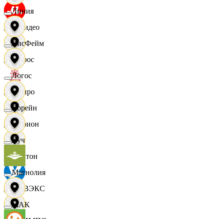
Линия
МВидео
ЛисФейм
Мирос
Логос
Монро
Лорейн
Морион
Луч
Мултон
Магнолия
НОВЭКС
МАК