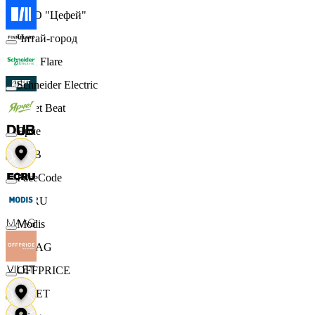
ООО "Цефей"
Читай-город
Finn Flare
Schneider Electric
Street Beat
Ярче
DUB
FaceCode
ECRU
Modis
MAAG
OFFPRICE
VILET