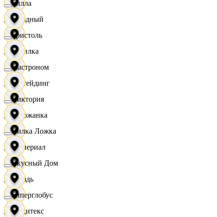
Билла
Звездный
Бристоль
Горилка
Быстроном
Ижтейдинг
Виктория
Горожанка
Вилка Ложка
Империал
Вкусный Дом
Гроздь
Гиперглобус
Индитекс