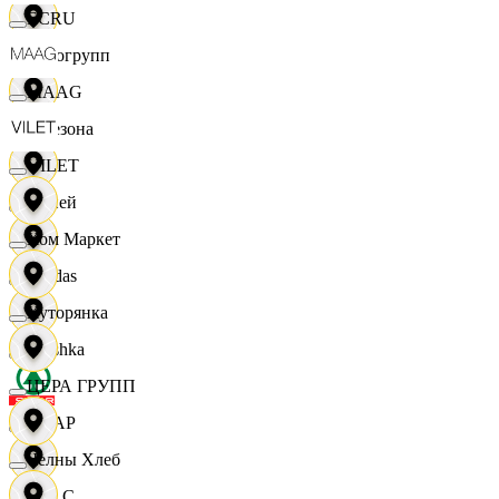
ECRU
Яркогрупп
MAAG
4 Сезона
VILET
7 дней
Хом Маркет
Adidas
Хуторянка
Bershka
ЦЕРА ГРУПП
СПАР
Челны Хлеб
M A C