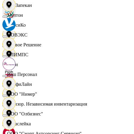
ПанЗапекан
Мултон
ПепсиКо
НОВЭКС
Первое Решение
ОЛИМПС
Пери
Ваш Персонал
ПрофиЛайн
ООО "Нимер"
Ревизор. Независимая инвентаризация
ООО "Олбизнес"
Саваслейка
ООО "Смарт Аутсорсинг Сервисез"