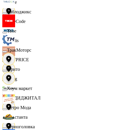
Ярче
Таблоджикс
FaceCode
Твое
Modis
ТракМоторс
OFFPRICE
Фрито
string
Хоум маркет
X5 ДИДЖИТАЛ
Цетро Мода
Константа
Черноголовка