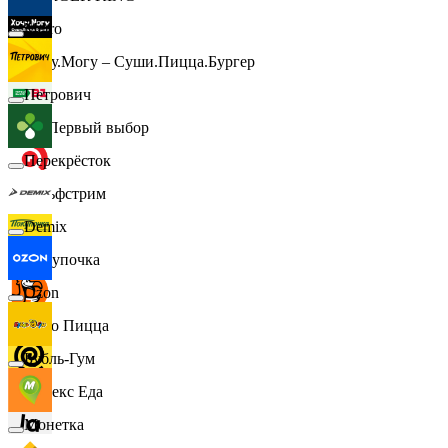
Metro
Хочу.Могу – Суши.Пицца.Бургер
Петрович
B1 Первый выбор
Перекрёсток
Гольфстрим
Demix
Покупочка
Ozon
Додо Пицца
Бубль-Гум
Яндекс Еда
Монетка