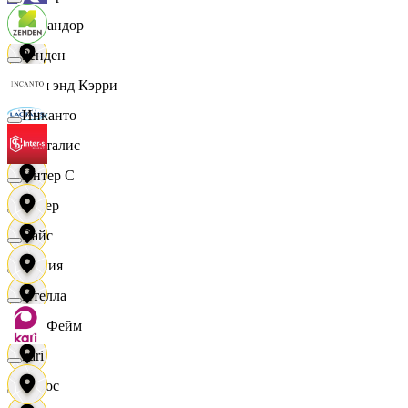
Командор
Зенден
Кэш энд Кэрри
Инканто
Лакталис
Интер С
Левер
Вайс
Линия
Ителла
ЛисФейм
kari
Логос