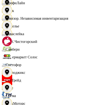
ПрофиЛайн
Смак
Ревизор. Независимая инвентаризация
Сомелье
Саваслейка
СПК Чистогорский
Самбери
Супермаркет Солос
Светофор
Таблоджикс
СетТрейд
Твое
Сигма
ТракМоторс