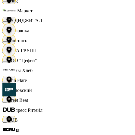
string
Хом Маркет
X5 ДИДЖИТАЛ
Хуторянка
Константа
ЦЕРА ГРУПП
ООО "Цефей"
Челны Хлеб
Finn Flare
Чкаловский
Street Beat
Экспресс Ритейл
DUB
Юлия