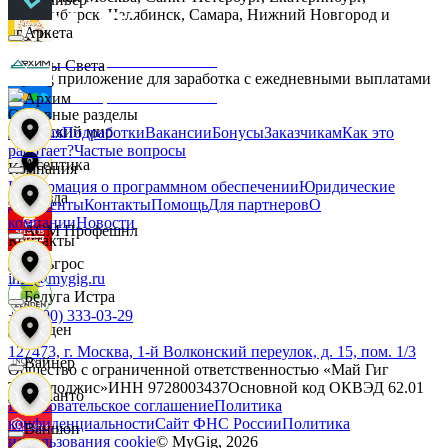
Новосибирск, Челябинск, Самара, Нижний Новгород и
другие.
Аркета
Дары Света
MyGig приложение для заработка с ежедневными выплатами
Архим
Основные разделы
Детский мир
Главная
Подработки
Вакансии
Бонусы
Заказчикам
Как это
работает?
Частые вопросы
Асептика
Компания
Информация о программном обеспечении
Юридические
Звезда
документы
Контакты
Помощь
Для партнеров
О
компании
Новости
АСМ Профешнл
Контакты
Зельгрос
info@mygig.ru
Белуга Истра
+8 (800) 333-03-29
Зенден
127473, г. Москва, 1-й Волконский переулок, д. 15, пом. 1/3
Вайнер
Общество с ограниченной ответственностью «Май Гиг
Технолоджис»
ИНН
9728003437
Основной код ОКВЭД
62.01
Инканто
Пользовательское соглашение
Политика
конфиденциальности
Сайт ФНС России
Политика
Ваншоп
использования cookie
© MyGig,
2026