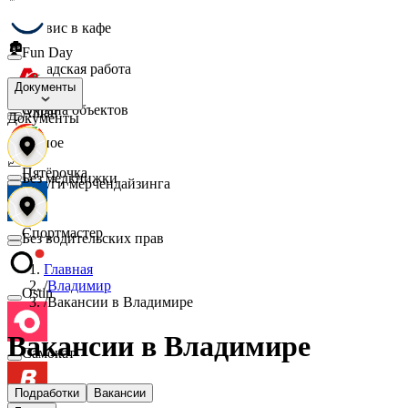
☕
Сервис в кафе
🏚️
Fun Day
Складская работа
🛡️
Документы
Охрана объектов
Ашан
Документы
🔎
Разное
📈
Пятёрочка
Без медкнижки
Услуги мерчендайзинга
Спортмастер
Без водительских прав
Главная
/
Владимир
Ostin
/
Вакансии в Владимире
Вакансии в Владимире
Самокат
Подработки
Вакансии