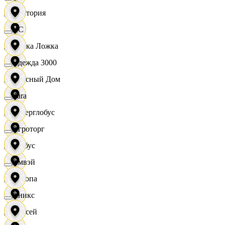
Виктория
XC
Вилка Ложка
Одежда 3000
Вкусный Дом
Zara
Гиперглобус
Агроторг
Глобус
Амвэй
Европа
Аникс
Елисей