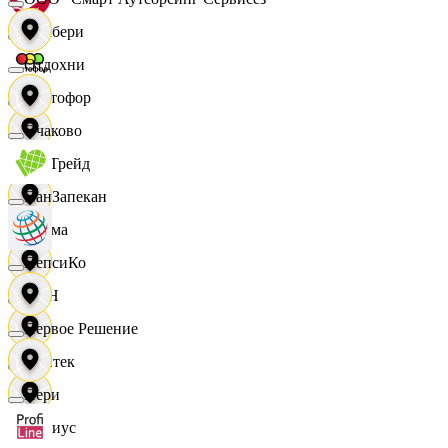
Самбери
Отдохни
Светофор
Очаково
СетТрейд
ПанЗапекан
Сигма
ПепсиКо
СИН
Первое Решение
Синтек
Пери
Сириус