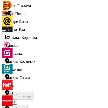
Эдмос Реклама
Додо Пицца
Четыре Лапы
Яндекс Еда
Снежная Королева
Lamoda
Подружка
Магнит Косметик
Стокманн
Магнит Фарма
Cпар
Hoff
Previous
demo
1