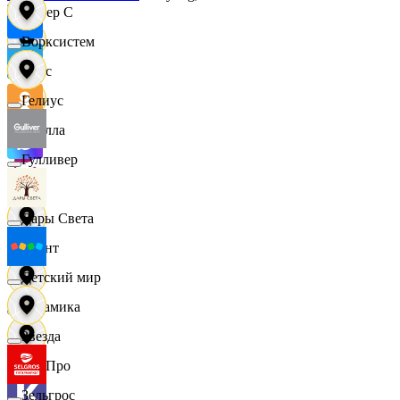
Интер С
Ворксистем
Вайс
Гелиус
Ителла
Гулливер
kari
Дары Света
Квант
Детский мир
Керамика
Звезда
КитПро
Зельгрос