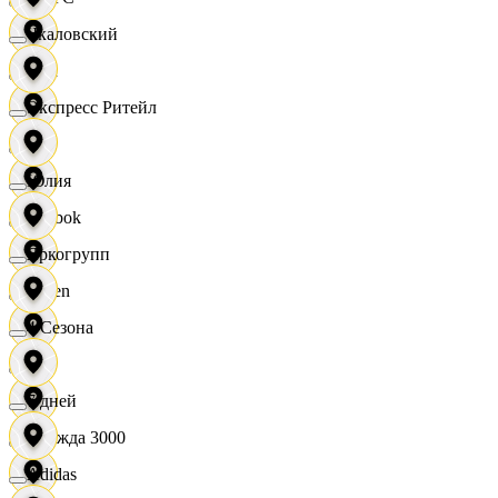
Чкаловский
OBI
Экспресс Ритейл
RE
Юлия
Reebok
Яркогрупп
Seven
4 Сезона
XC
7 дней
Одежда 3000
Adidas