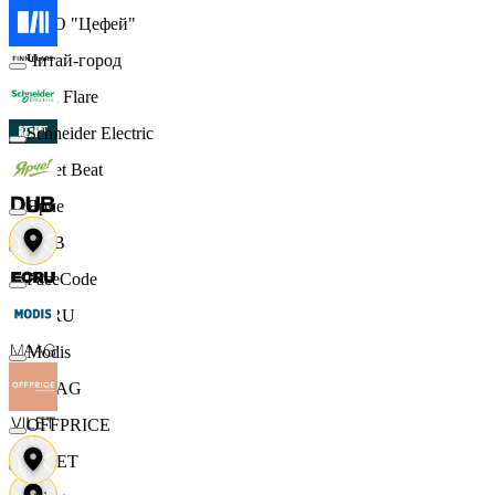
ООО "Цефей"
Читай-город
Finn Flare
Schneider Electric
Street Beat
Ярче
DUB
FaceCode
ECRU
Modis
MAAG
OFFPRICE
VILET