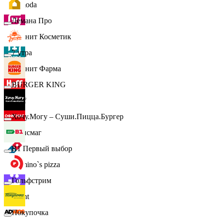
Lamoda
Лемана Про
Магнит Косметик
7 утра
Магнит Фарма
BURGER KING
Hoff
Хочу.Могу – Суши.Пицца.Бургер
Офисмаг
B1 Первый выбор
Domino`s pizza
Гольфстрим
Urent
Покупочка