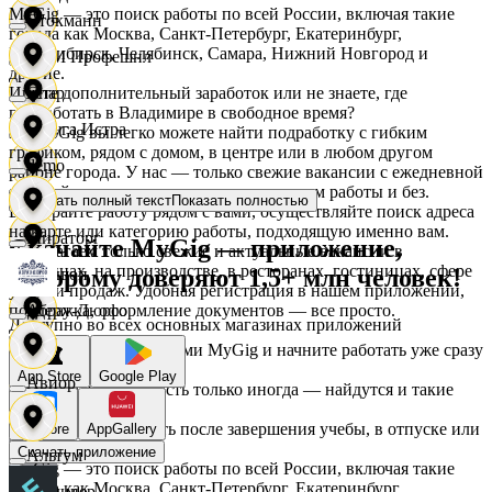
MyGig — это поиск работы по всей России, включая такие
Стокманн
города как Москва, Санкт-Петербург, Екатеринбург,
Новосибирск, Челябинск, Самара, Нижний Новгород и
АСМ Профешнл
другие.
Ищете дополнительный заработок или не знаете, где
Cпар
подработать в Владимире в свободное время?
Белуга Истра
На MyGig вы легко можете найти подработку с гибким
графиком, рядом с домом, в центре или в любом другом
demo
районе города. У нас — только свежие вакансии с ежедневной
оплатой для мужчин и женщин, с опытом работы и без.
Показать полный текст
Показать полностью
Вайнер
Выбирайте работу рядом с вами, осуществляйте поиск адреса
на карте или категорию работы, подходящую именно вам.
Мираторг
Скачайте MyGig — приложение,
Предлагаем только свежие и актуальные вакансии в
магазинах, на производстве, в ресторанах, гостиницах, сфере
которому доверяют 1,5+ млн человек!
Ваншоп
услуг и продаж. Удобная регистрация в нашем приложении,
поддержка, оформление документов — все просто.
Абрау-Дюрсо
Доступно во всех основных магазинах приложений
Ворксистем
Воспользуйтесь услугами MyGig и начните работать уже сразу
после отклика.
App Store
Google Play
Авиор
А если нужна занятость только иногда — найдутся и такие
предложения.
Гелиус
Начните зарабатывать после завершения учебы, в отпуске или
RuStore
AppGallery
в выходные.
Скачать приложение
Альтум
MyGig — это поиск работы по всей России, включая такие
города как Москва, Санкт-Петербург, Екатеринбург,
Гулливер