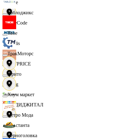
Ярче
Таблоджикс
FaceCode
Твое
Modis
ТракМоторс
OFFPRICE
Фрито
string
Хоум маркет
X5 ДИДЖИТАЛ
Цетро Мода
Константа
Черноголовка