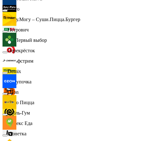
Metro
Хочу.Могу – Суши.Пицца.Бургер
Петрович
B1 Первый выбор
Перекрёсток
Гольфстрим
Demix
Покупочка
Ozon
Додо Пицца
Бубль-Гум
Яндекс Еда
Монетка