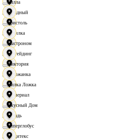
Билла
Звездный
Бристоль
Горилка
Быстроном
Ижтейдинг
Виктория
Горожанка
Вилка Ложка
Империал
Вкусный Дом
Гроздь
Гиперглобус
Индитекс