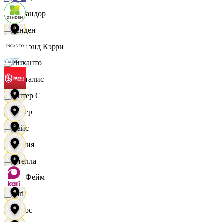
Командор
Зенден
Кэш энд Кэрри
Инканто
Лакталис
Интер С
Левер
Вайс
Линия
Ителла
ЛисФейм
kari
Логос