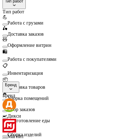
Тип работ
Тип работ
💪
Работа с грузами
🛵
Доставка заказов
🧸
Оформление витрин
🛍️
Работа с покупателями
📋
Инвентаризация
📦
Бренд
Упаковка товаров
🧹
Бренд
Уборка помещений
🛒
Сбор заказов
🍳
Дикси
Приготовление еды
🛠️
Сборка изделий
Магнит