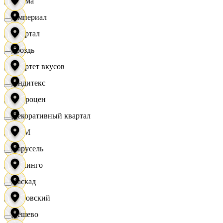
Дисма
Империал
Квартал
Гроздь
Квартет вкусов
Индитекс
Доброцен
Декоративный квартал
ДОМ
Карусель
Доминго
Каскад
Кировский
Дёшево