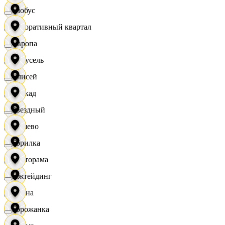
Глобус
Декоративный квартал
Европа
Карусель
Елисей
Каскад
Звездный
Дёшево
Горилка
Касторама
Ижтейдинг
Диана
Горожанка