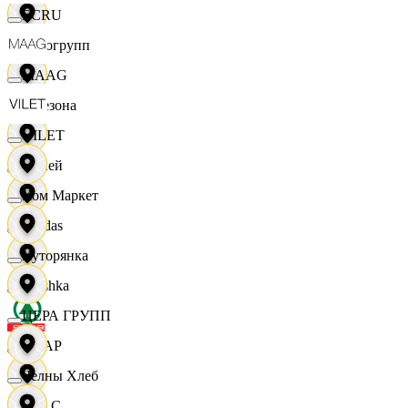
ECRU
Яркогрупп
MAAG
4 Сезона
VILET
7 дней
Хом Маркет
Adidas
Хуторянка
Bershka
ЦЕРА ГРУПП
СПАР
Челны Хлеб
M A C