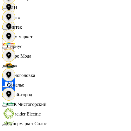
СИН
Фрито
Синтек
Хоум маркет
Сириус
Цетро Мода
Смак
Черноголовка
Сомелье
Читай-город
СПК Чистогорский
Schneider Electric
Супермаркет Солос