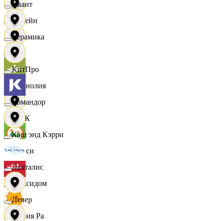
Квант
Лорейн
Керамика
Луч
КитПро
Магнолия
Командор
МАК
Кэш энд Кэрри
Макси
Лакталис
Максидом
Левер
Мария Ра