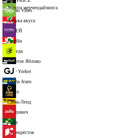
📈
FIX PRICE
Услуги мерчендайзинга
Urban Vibes
Азбука вкуса
О'КЕЙ
Familia
Победа
Золотое Яблоко
New Yorker
Gloria Jeans
Metro
Сима-Ленд
Петрович
Zolla
Перекрёсток