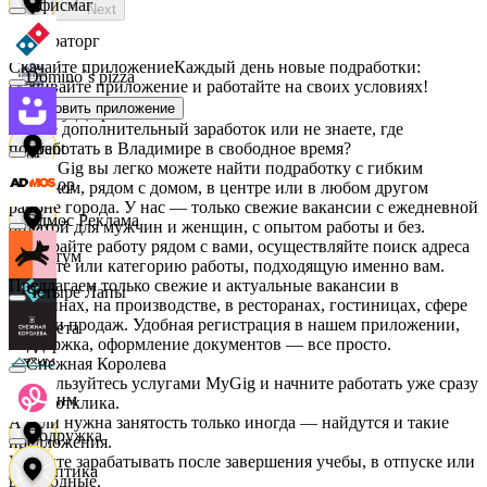
Офисмаг
Next
Мираторг
Скачайте приложение
Каждый день новые подработки:
Domino`s pizza
скачивайте приложение и работайте на своих условиях!
Установить приложение
Абрау-Дюрсо
Ищете дополнительный заработок или не знаете, где
подработать в Владимире в свободное время?
Urent
На MyGig вы легко можете найти подработку с гибким
Авиор
графиком, рядом с домом, в центре или в любом другом
районе города. У нас — только свежие вакансии с ежедневной
Эдмос Реклама
оплатой для мужчин и женщин, с опытом работы и без.
Выбирайте работу рядом с вами, осуществляйте поиск адреса
Альтум
на карте или категорию работы, подходящую именно вам.
Предлагаем только свежие и актуальные вакансии в
Четыре Лапы
магазинах, на производстве, в ресторанах, гостиницах, сфере
услуг и продаж. Удобная регистрация в нашем приложении,
Аркета
поддержка, оформление документов — все просто.
Снежная Королева
Воспользуйтесь услугами MyGig и начните работать уже сразу
Архим
после отклика.
А если нужна занятость только иногда — найдутся и такие
Подружка
предложения.
Начните зарабатывать после завершения учебы, в отпуске или
Асептика
в выходные.