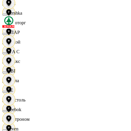
Zara
Bershka
Агроторг
СПАР
Амвэй
M A C
Аникс
OBI
Билла
RE
Бристоль
Reebok
Быстроном
Seven