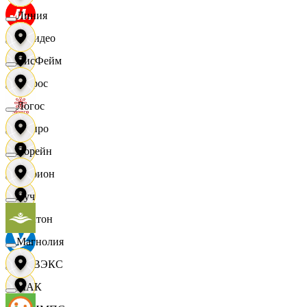
Линия
МВидео
ЛисФейм
Мирос
Логос
Монро
Лорейн
Морион
Луч
Мултон
Магнолия
НОВЭКС
МАК