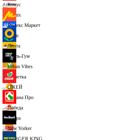
Комус
Demix
Яндекс Маркет
Ozon
Лента
Бубль-Гум
Urban Vibes
Монетка
О'КЕЙ
Лемана Про
Победа
7 утра
New Yorker
BURGER KING