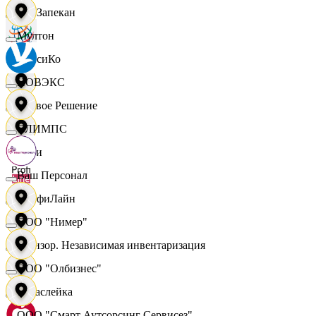
ПанЗапекан
Мултон
ПепсиКо
НОВЭКС
Первое Решение
ОЛИМПС
Пери
Ваш Персонал
ПрофиЛайн
ООО "Нимер"
Ревизор. Независимая инвентаризация
ООО "Олбизнес"
Саваслейка
ООО "Смарт Аутсорсинг Сервисез"