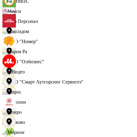
ОЛИМПС
Макси
Ваш Персонал
Максидом
ООО "Нимер"
Мария Ра
ООО "Олбизнес"
МВидео
ООО "Смарт Аутсорсинг Сервисез"
Мирос
Отдохни
Монро
Очаково
Морион